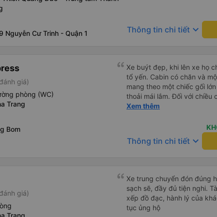
nhiên bạn phải đặt trước với
g
hãng xe gọi điện xác nhận vé
Nha Trang, bạn liên hệ với 
keyboard_arrow_down
Thông tin chi tiết
Translate và đưa cho họ đọc
9 Nguyễn Cư Trinh - Quận 1
Bạn không nên tin những ng
bên ngoài. Nói về chất lượng
theo kiểu cabin với thiết kế
press
Xe buýt đẹp, khi lên xe họ 
vệ sinh hoặc có (tùy loại xe
tổ yến. Cabin có chăn và mộ
22 cabin thay vì xe 32 cabin
đánh giá)
mang theo một chiếc gối lớn
hết tài xế đều lớn tuổi nên 
iường phòng (WC)
thoải mái lắm. Đối với chiều
dụng Google Dịch để giao ti
a Trang
đủ không gian về chiều dài.
Xem thêm
này sẽ giúp ích cho bạn khi 
ở trung tâm Nha Trang, nơi
chiếc xe buýt nhỏ và đưa đế
KH
ng Bom
chúng tôi đã đi. Khởi hành đ
keyboard_arrow_down
Thông tin chi tiết
hơn một giờ so với thời gian
Xe trung chuyển đón đúng h, 
sạch sẽ, đầy đủ tiện nghi. Tà
đánh giá)
xếp đồ đạc, hành lý của khá
hòng
tục ủng hộ
a Trang