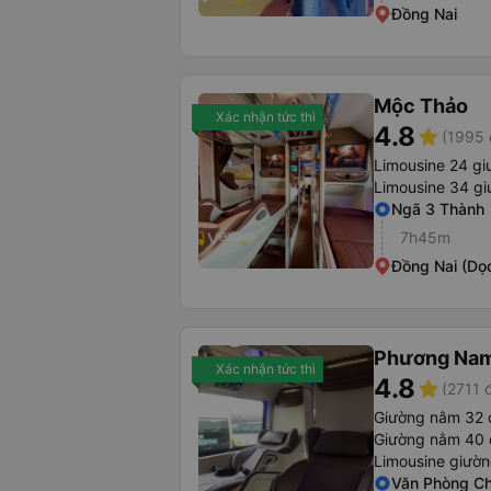
Đồng Nai
Mộc Thảo
Xác nhận tức thì
4.8
star
(1995 
Limousine 24 g
Limousine 34 g
Ngã 3 Thành
7h45m
Đồng Nai (Dọ
Phương Na
Xác nhận tức thì
4.8
star
(2711 
Giường nằm 32 
Giường nằm 40 c
Limousine giườ
Văn Phòng C