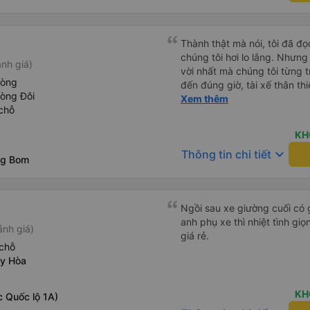
Thành thật mà nói, tôi đã đ
chúng tôi hơi lo lắng. Nhưng
nh giá)
vời nhất mà chúng tôi từng t
hòng
đến đúng giờ, tài xế thân th
hòng Đôi
vẫn hơi xóc, nhưng đó là đặ
Xem thêm
chỗ
ngồi thoải mái. Chúng tôi thự
KH
keyboard_arrow_down
Thông tin chi tiết
ng Bom
Ngồi sau xe giường cuối có 
anh phụ xe thì nhiệt tình gi
ánh giá)
giá rẻ.
chỗ
uy Hòa
KH
 Quốc lộ 1A)