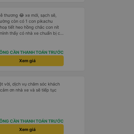
g rất nhiều. Nếu bạn chưa biết
 thiết nhiều năm của nhà xe từ
ogle Maps hoạt động như thế
?&quot; Chuyện gì xảy ra với
ễ thương 😂 xe mới, sạch sẽ,
30 và tôi đang nói về nó. ạn
iường còn có 1 con pikachu
i nghĩ tài xế đã giúp tôi vì nhìn
 hoạ tiết heo hồng chắc con nít
ang nghĩ rằng sẽ rất nguy hiểm
 mình thấy có nhà xe chuẩn bị cả
n các bạn rất nhiều.
g bà cụ lên xe còn được nv dẫn
ung là chu đáo ah.
ÔNG CẦN THANH TOÁN TRƯỚC
Xem giá
ệt vời, dịch vụ chăm sóc khách
 cảm ơn nhà xe và sẽ tiếp tục
ÔNG CẦN THANH TOÁN TRƯỚC
Xem giá