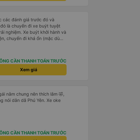
ọc các đánh giá trước đó và
 đó là chuyến đi xe buýt tuyệt
rải nghiệm. Xe buýt khởi hành và
iện, chuyến đi khá ổn (mặc dù
c trưng của Việt Nam ^^), và chỗ
c sự rất hài lòng.
ÔNG CẦN THANH TOÁN TRƯỚC
Xem giá
gái nằm chung nên thích lắm 🤣,
ọng nói dân dã Phú Yên. Xe oke
ÔNG CẦN THANH TOÁN TRƯỚC