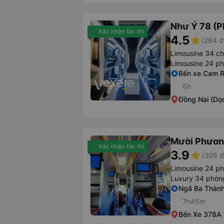
Như Ý 78 (P
Xác nhận tức thì
4.5
star
(284 đ
Limousine 34 c
Limousine 24 p
Bến xe Cam 
6h
Đồng Nai (Dọc
Mười Phươn
Xác nhận tức thì
3.9
star
(308 đ
Limousine 24 ph
Luxury 34 phòn
Ngã Ba Thàn
7h45m
Bến Xe 378A 