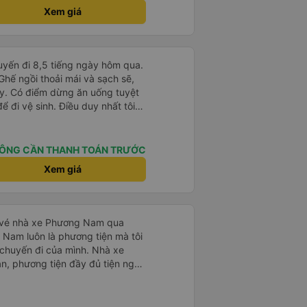
rab nhưng các anh hướng dẫn
Xem giá
ma nào dám chở đâu ( vì đây là
m, dân chơi cỏ kẹo ke...) Và
Ngã 3 thành , nơi sáng sủa an
huyến đi 8,5 tiếng ngày hôm qua.
 đỡ
 Ghế ngồi thoải mái và sạch sẽ,
ay. Có điểm dừng ăn uống tuyệt
ể đi vệ sinh. Điều duy nhất tôi
à cho phép thanh toán bằng thẻ
ứng dụng.
ÔNG CẦN THANH TOÁN TRƯỚC
Xem giá
ặt vé nhà xe Phương Nam qua
Nam luôn là phương tiện mà tôi
chuyến đi của mình. Nhà xe
, phương tiện đầy đủ tiện nghi
t vui vẻ lịch sự, xe chạy đúng
 chỗ đặt,… Nhà xe Phương Nam
à tôi thích chọn làm phương tiện