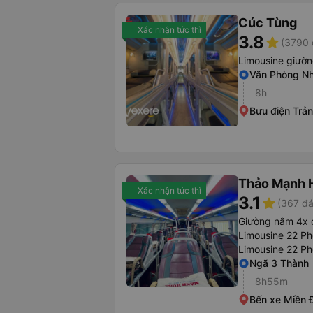
Cúc Tùng
Xác nhận tức thì
3.8
star
(3790 
Limousine giườ
Văn Phòng Nh
8h
Bưu điện Trả
Thảo Mạnh 
Xác nhận tức thì
3.1
star
(367 đá
Giường nằm 4x 
Limousine 22 Ph
Limousine 22 P
Ngã 3 Thành
8h55m
Bến xe Miền 