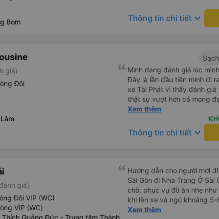
di chuyển cho cuộc hành tr
keyboard_arrow_down
Thông tin chi tiết
Vexere đã kết nối cho tôi v
ng Bom
tôi luôn thoải mái suốt hành 
mousine
Sạch
Mình đang đánh giá lúc mình
h giá)
Đây là lần đầu tiên mình đi
hòng Đôi
xe Tài Phát vì thấy đánh giá
thật sự vượt hơn cả mong đ
đôi và vừa đủ cho 2 người. N
Xem thêm
 Lâm
siêu nhiệt tình và dễ thương
KH
cho bên tổng đài thì anh nhân viên
keyboard_arrow_down
Thông tin chi tiết
siêu nhẹ nhàng và vui vẻ . L
lên xe lớn thì luôn hỗ trợ xác
có cả bánh và sữa miễn phí 
thuốc say xe, dép, mền, gối 
ải
Hướng dẫn cho người mới đi 
Sài Gòn đi Nha Trang Ở Sài
đánh giá)
chờ, phục vụ đồ ăn nhẹ như 
òng Đôi VIP (WC)
khi lên xe và ngủ khoảng 5-
hòng VIP (WC)
Ở Nha Trang, các hãng xe có
Xem thêm
 Thích Quảng Đức - Trung tâm Thành