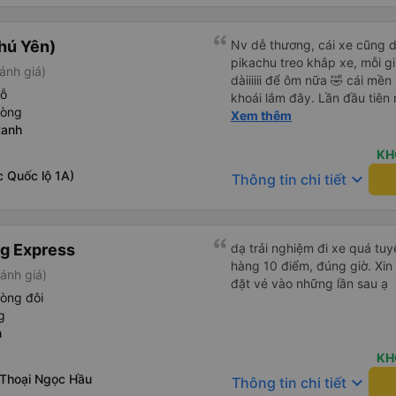
05527 Cảm ơn tài xế xe nhưn
tiếp nhận. " khách hàng thân
cách thực hiện, hãy xem Go
thời sinh viên"
nào, &quot;B Bạn bị sao vậy
hú Yên)
Nv dễ thương, cái xe cũng d
bạn vậy?&quot; Bây giờ là 2:
pikachu treo khắp xe, mỗi g
ánh giá)
bằng xe bu lông Limousine. Tô
dàiiiiii để ôm nữa 🤣 cái mền
tôi quá ngu ngốc. Tôi vẫn đ
hỗ
khoái lắm đây. Lần đầu tiên
nếu không có tài xế... Cảm ơ
hòng
bàn chải đánh răng. Có 2 ôn
Xem thêm
Ranh
tới tận nơi để hỗ trợ, nói ch
KH
 Quốc lộ 1A)
keyboard_arrow_down
Thông tin chi tiết
g Express
dạ trải nghiệm đi xe quá tuy
hàng 10 điểm, đúng giờ. Xin
ánh giá)
đặt vé vào những lần sau ạ
òng đôi
g
h
KH
Thoại Ngọc Hầu
keyboard_arrow_down
Thông tin chi tiết