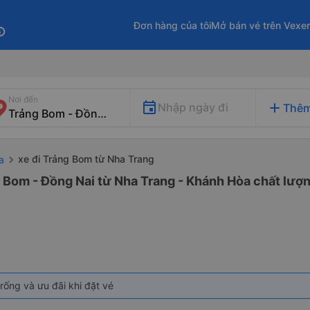
Đơn hàng của tôi
Mở bán vé trên Vexe
fo
Nơi đến
add
Nhập ngày đi
Thêm
xe đi Trảng Bom từ Nha Trang
a
 Bom - Đồng Nai từ Nha Trang - Khánh Hòa chất lượn
rống và ưu đãi khi đặt vé