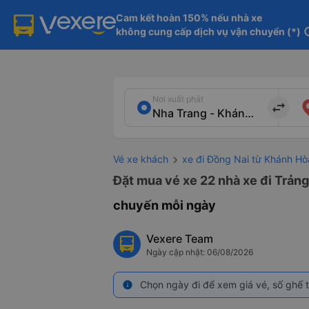
Cam kết hoàn 150% nếu nhà xe

không cung cấp dịch vụ vận chuyển (*)
in
Nơi xuất phát
import_export
Vé xe khách
xe đi Đồng Nai từ Khánh Hò
Đặt mua vé xe 22 nhà xe đi Trảng
chuyến mỗi ngày
Vexere Team
Ngày cập nhật: 06/08/2026
Chọn ngày đi để xem giá vé, số ghế t
info