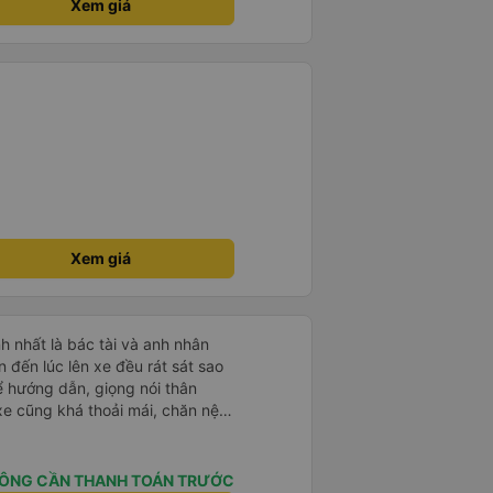
Xem giá
Xem giá
h nhất là bác tài và anh nhân
 hướng dẫn, giọng nói thân
 của mình hầu hết là các cô bác
sẽ thấy có một chút mùi người già
 mình ban đầu dự kiến là Ngã 3
ÔNG CẦN THANH TOÁN TRƯỚC