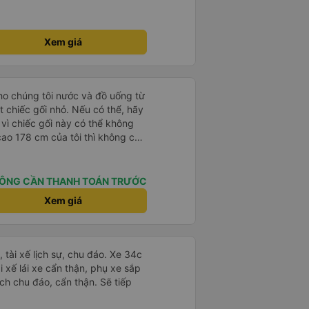
 hãng xe khi đặt vé hoặc khi
 trước khi đi. Sau khi xe đến
nhân viên (nên dùng Google
) để được hỗ trợ tìm xe đưa đón.
Xem giá
ười mặc áo Grab mời bạn đi xe
 xe thì tuyệt vời, xe được làm
 không gian, trên xe không có nhà
cho chúng tôi nước và đồ uống từ
 bạn chọn), vì vậy bạn nên đi xe
t chiếc gối nhỏ. Nếu có thể, hãy
 để có trải nghiệm tốt nhất. Hầu
 vì chiếc gối này có thể không
không biết tiếng Anh, bạn nên sử
 cao 178 cm của tôi thì không có
ếp với họ. Hy vọng bài đánh giá
 Tôi chọn khởi hành từ văn phòng
đi
 chúng tôi được đón bằng một
n một chiếc xe buýt lớn mà
ÔNG CẦN THANH TOÁN TRƯỚC
úng giờ, chúng tôi đến nơi sớm
Xem giá
 quy định
tài xế lịch sự, chu đáo. Xe 34c
i xế lái xe cẩn thận, phụ xe sắp
ch chu đáo, cẩn thận. Sẽ tiếp