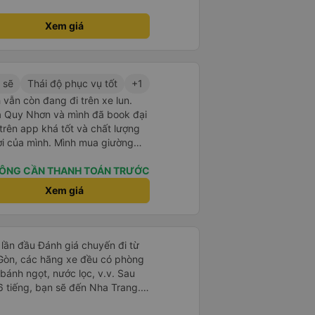
ình của mình. Chân thành cảm ơn
ới Nhà xe Phương Nam giúp cho
Xem giá
trình của mình.
 sẽ
Thái độ phục vụ tốt
+1
 vẫn còn đang đi trên xe lun.
 ra Quy Nhơn và mình đã book đại
 trên app khá tốt và chất lượng
ợi của mình. Mình mua giường
hân viên của nhà xe phải nói là
. Trước chuyến đi mình có gọi
ÔNG CẦN THANH TOÁN TRƯỚC
 hỗ trợ mình nói chuyện
Xem giá
úc mình lên xe trung chuyển và
h vali giùm tụi mình. Trên xe thì
cho khách còn chuẩn bị cả
và đặc biệt là có gối ôm.
lần đầu Đánh giá chuyến đi từ
Nchung là phải chấm nhà xe 10 sao mới đủ !!!
 Gòn, các hãng xe đều có phòng
bánh ngọt, nước lọc, v.v. Sau
6 tiếng, bạn sẽ đến Nha Trang.
 dịch vụ đưa đón miễn phí, tuy