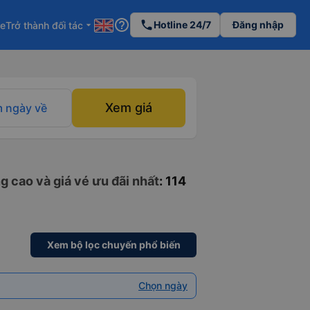
help_outline
phone
Hotline 24/7
Đăng nhập
re
Trở thành đối tác
arrow_drop_down
Xem giá
 ngày về
g cao và giá vé ưu đãi nhất
: 114
Xem bộ lọc chuyến phổ biến
Chọn ngày