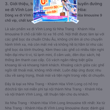
3. Giới thiệu, tư vấn các dòng xe chạy tuyến đường
xe đi Vĩnh Long từ Nha Trang - Khánh Hòa:
Dòng xe đi Vĩnh Long từ Nha Trang - Khánh Hòa limousine 9
chỗ vip, chất lượng cao: Tiện lợi, sang trọng
Là sản phẩm xe đi Vĩnh Long từ Nha Trang - Khánh Hòa
limousine 9 chỗ cải tiến từ xe 16 chỗ. Nội thất được làm lại với
các ghế bọc da chuẩn Châu Âu, không chỉ êm ái cho chuyến
hành trình xa, mà còn mát mẻ và không hề bị hầm bí như các
ghế bọc da bình thường. Kèm theo các ghế có nhiều tiện nghi
hiện đại như ti-vi, tủ lạnh mini, ổ cắm usb, đèn đọc sách, hệ
thống âm thanh cao cấp. Có vách ngăn riêng biệt giữa
khoang lái và khoang hành khách. Khoảng cách giữa các ghế
ngồi rất thoải mái, không nhồi nhét. Luôn đáp ứng được nhu
cầu về sang trọng, thoải mái và tiện nghi trong việc di chuyển.
Đây là loại xe Nha Trang - Khánh Hòa Vĩnh Long có hỗ trợ
đón/trả tận nơi miễn phí tại nội thành Nha Trang - Khánh Hòa
và nội thành Vĩnh Long, rất thuận tiện cho du khách.
Xe Nha Trang - Khánh Hòa Vĩnh Long limousine tốt nhất: Xe từ
Nha Trang - Khánh Hòa đi Vĩnh Long limousine được đánh giá