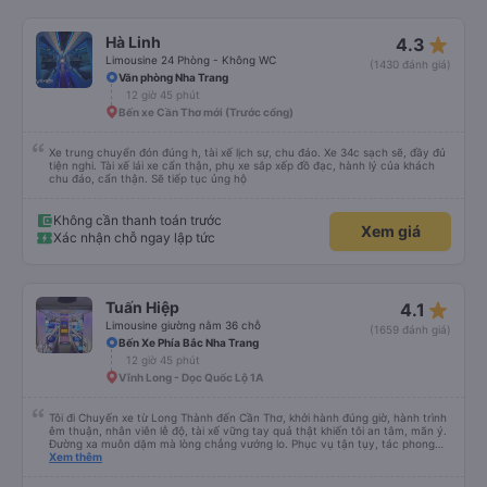
star_rate
Hà Linh
4.3
Limousine 24 Phòng - Không WC
(1430 đánh giá)
Văn phòng Nha Trang
12 giờ 45 phút
Bến xe Cần Thơ mới (Trước cổng)
Xe trung chuyển đón đúng h, tài xế lịch sự, chu đáo. Xe 34c sạch sẽ, đầy đủ
tiện nghi. Tài xế lái xe cẩn thận, phụ xe sắp xếp đồ đạc, hành lý của khách
chu đáo, cẩn thận. Sẽ tiếp tục ủng hộ
Không cần thanh toán trước
Xem giá
Xác nhận chỗ ngay lập tức
star_rate
Tuấn Hiệp
4.1
Limousine giường nằm 36 chỗ
(1659 đánh giá)
Bến Xe Phía Bắc Nha Trang
12 giờ 45 phút
Vĩnh Long - Dọc Quốc Lộ 1A
Tôi đi Chuyến xe từ Long Thành đến Cần Thơ, khởi hành đúng giờ, hành trình
êm thuận, nhân viên lễ độ, tài xế vững tay quả thật khiến tôi an tâm, mãn ý.
Đường xa muôn dặm mà lòng chẳng vướng lo. Phục vụ tận tụy, tác phong
nghiêm cẩn, hiếm thấy giữa thời buổi kim tiền vội vã. Xã hội loạn đạo. Xin gửi
Xem thêm
lời tán dương chân thành, kính chúc nhà xe ngày một hưng thịnh, vạn lộ bình
an.”