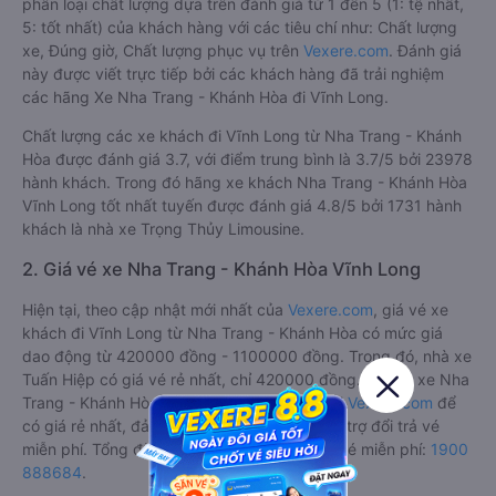
phân loại chất lượng dựa trên đánh giá từ 1 đến 5 (1: tệ nhất,
5: tốt nhất) của khách hàng với các tiêu chí như: Chất lượng
xe, Đúng giờ, Chất lượng phục vụ trên
Vexere.com
. Đánh giá
này được viết trực tiếp bởi các khách hàng đã trải nghiệm
các hãng Xe Nha Trang - Khánh Hòa đi Vĩnh Long.
Chất lượng các xe khách đi Vĩnh Long từ Nha Trang - Khánh
Hòa được đánh giá 3.7, với điểm trung bình là 3.7/5 bởi 23978
hành khách. Trong đó hãng xe khách Nha Trang - Khánh Hòa
Vĩnh Long tốt nhất tuyến được đánh giá 4.8/5 bởi 1731 hành
khách là nhà xe Trọng Thủy Limousine.
2. Giá vé xe Nha Trang - Khánh Hòa Vĩnh Long
Hiện tại, theo cập nhật mới nhất của
Vexere.com
, giá vé xe
khách đi Vĩnh Long từ Nha Trang - Khánh Hòa có mức giá
dao động từ 420000 đồng - 1100000 đồng. Trong đó, nhà xe
Tuấn Hiệp có giá vé rẻ nhất, chỉ 420000 đồng. Đặt vé xe Nha
Trang - Khánh Hòa Vĩnh Long chính hãng tại
Vexere.com
để
có giá rẻ nhất, đảm bảo giữ chỗ 100% và hỗ trợ đổi trả vé
miễn phí. Tổng đài tư vấn, đặt vé và đổi trả vé miễn phí:
1900
888684
.