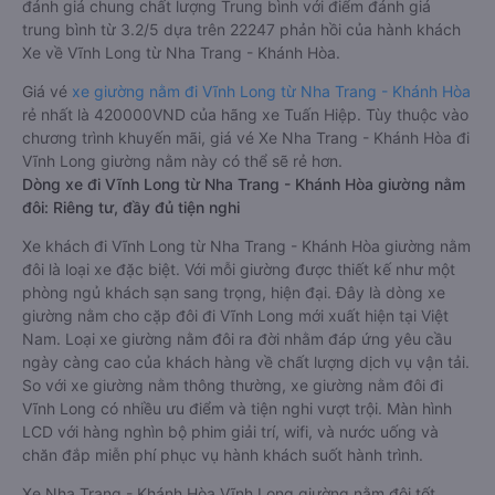
đánh giá chung chất lượng Trung bình với điểm đánh giá
trung bình từ 3.2/5 dựa trên 22247 phản hồi của hành khách
Xe về Vĩnh Long từ Nha Trang - Khánh Hòa.
Giá vé
xe giường nằm đi Vĩnh Long từ Nha Trang - Khánh Hòa
rẻ nhất là 420000VND của hãng xe Tuấn Hiệp. Tùy thuộc vào
chương trình khuyến mãi, giá vé Xe Nha Trang - Khánh Hòa đi
Vĩnh Long giường nằm này có thể sẽ rẻ hơn.
Dòng xe đi Vĩnh Long từ Nha Trang - Khánh Hòa giường nằm
đôi: Riêng tư, đầy đủ tiện nghi
Xe khách đi Vĩnh Long từ Nha Trang - Khánh Hòa giường nằm
đôi là loại xe đặc biệt. Với mỗi giường được thiết kế như một
phòng ngủ khách sạn sang trọng, hiện đại. Đây là dòng xe
giường nằm cho cặp đôi đi Vĩnh Long mới xuất hiện tại Việt
Nam. Loại xe giường nằm đôi ra đời nhằm đáp ứng yêu cầu
ngày càng cao của khách hàng về chất lượng dịch vụ vận tải.
So với xe giường nằm thông thường, xe giường nằm đôi đi
Vĩnh Long có nhiều ưu điểm và tiện nghi vượt trội. Màn hình
LCD với hàng nghìn bộ phim giải trí, wifi, và nước uống và
chăn đắp miễn phí phục vụ hành khách suốt hành trình.
Xe Nha Trang - Khánh Hòa Vĩnh Long giường nằm đôi tốt