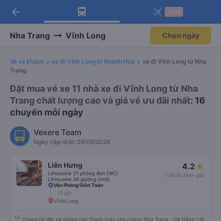
arrow_back
Tải app Vexere ngay!
Tải app Vexere
-30k
Mở app
Mở app
Nhận ưu đãi thành viên độc
-30k/ghế khi đặt vé máy bay qua
quyền
app
Nha Trang
Vĩnh Long
Chọn ngày
Vé xe khách
xe đi Vĩnh Long từ Khánh Hòa
xe đi Vĩnh Long từ Nha
Trang
Đặt mua vé xe 11 nhà xe đi Vĩnh Long từ Nha
Trang chất lượng cao và giá vé ưu đãi nhất
: 16
chuyến mỗi ngày
Vexere Team
Ngày cập nhật: 08/08/2026
Liên Hưng
4.2
Limousine 21 phòng đơn (WC)
(14638 đánh giá)
Limousine 34 giường (mới)
Văn Phòng Diên Toàn
13 giờ
Vĩnh Long
Chúng tôi đặt vé không cần thanh toán cho chặng Nha Trang - Đà Nẵng (rất