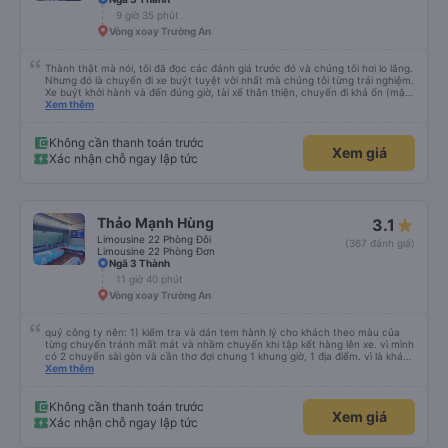
chưa biết cách thực hiện, hãy xem Google Maps hoạt động như thế nào,
9 giờ 35 phút
&quot;B Bạn bị sao vậy?&quot; Chuyện gì xảy ra với bạn vậy?&quot; Bây giờ
Vòng xoay Trường An
là 2:30 và tôi đang nói về nó. ạn bằng xe bu lông Limousine. Tôi nghĩ tài xế
đã giúp tôi vì nhìn tôi quá ngu ngốc. Tôi vẫn đang nghĩ rằng sẽ rất nguy hiểm
nếu không có tài xế... Cảm ơn các bạn rất nhiều.
Thành thật mà nói, tôi đã đọc các đánh giá trước đó và chúng tôi hơi lo lắng.
Nhưng đó là chuyến đi xe buýt tuyệt vời nhất mà chúng tôi từng trải nghiệm.
Xe buýt khởi hành và đến đúng giờ, tài xế thân thiện, chuyến đi khá ổn (mặc
dù vẫn hơi xóc, nhưng đó là đặc trưng của Việt Nam ^^), và chỗ ngồi thoải
Xem thêm
mái. Chúng tôi thực sự rất hài lòng.
Không cần thanh toán trước
Xem giá
Xác nhận chỗ ngay lập tức
Thảo Mạnh Hùng
3.1
Limousine 22 Phòng Đôi
(367 đánh giá)
Limousine 22 Phòng Đơn
Ngã 3 Thành
11 giờ 40 phút
Vòng xoay Trường An
quý công ty nên: 1) kiểm tra và dán tem hành lý cho khách theo màu của
từng chuyến tránh mất mát và nhầm chuyến khi tập kết hàng lên xe. vì mình
có 2 chuyến sài gòn và cần thơ đợi chung 1 khung giờ, 1 địa điểm. vì là khách
thân thiết của quý công ty nên rất hài lòng và tin tưởng. tuy nhiên rất mong
Xem thêm
muốn đội ngũ nhân viên anh chị em nhà xe cùng nhau cải thiện ngày một
phát triển. 2) đồng nhất về cách giao tiếp và CSKH nhẹ nhàng, chu đáo nữa
thì chắc chắn quy công ty là nhà xe được yêu thích và lựa chọn số 1 quy
Không cần thanh toán trước
Xem giá
nhơn. rất cảm ơn quý anh chị em cty cũng như chị Thảo đã lắng nghe và
Xác nhận chỗ ngay lập tức
tiếp nhận. " khách hàng thân thiết nhiều năm của nhà xe từ thời sinh viên"