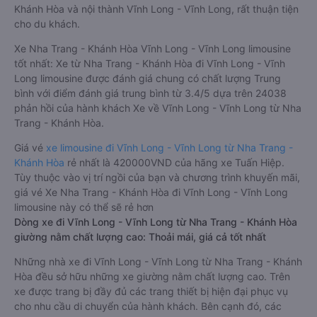
Khánh Hòa và nội thành Vĩnh Long - Vĩnh Long, rất thuận tiện
cho du khách.
Xe Nha Trang - Khánh Hòa Vĩnh Long - Vĩnh Long limousine
tốt nhất: Xe từ Nha Trang - Khánh Hòa đi Vĩnh Long - Vĩnh
Long limousine được đánh giá chung có chất lượng Trung
bình với điểm đánh giá trung bình từ 3.4/5 dựa trên 24038
phản hồi của hành khách Xe về Vĩnh Long - Vĩnh Long từ Nha
Trang - Khánh Hòa.
Giá vé
xe limousine đi Vĩnh Long - Vĩnh Long từ Nha Trang -
Khánh Hòa
rẻ nhất là 420000VND của hãng xe Tuấn Hiệp.
Tùy thuộc vào vị trí ngồi của bạn và chương trình khuyến mãi,
giá vé Xe Nha Trang - Khánh Hòa đi Vĩnh Long - Vĩnh Long
limousine này có thể sẽ rẻ hơn
Dòng xe đi Vĩnh Long - Vĩnh Long từ Nha Trang - Khánh Hòa
giường nằm chất lượng cao: Thoải mái, giá cả tốt nhất
Những nhà xe đi Vĩnh Long - Vĩnh Long từ Nha Trang - Khánh
Hòa đều sở hữu những xe giường nằm chất lượng cao. Trên
xe được trang bị đầy đủ các trang thiết bị hiện đại phục vụ
cho nhu cầu di chuyển của hành khách. Bên cạnh đó, các