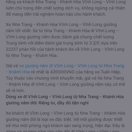
hãng xe khách Nha Trang - Khánh Hòa Vĩnh Long - Vĩnh Long
luôn chú trọng đến chất lượng dịch vụ, không ngừng cải thiện
để mang đến trải nghiệm hoàn hảo cho hành khách.
Xe Nha Trang - Khánh Hòa Vĩnh Long - Vĩnh Long giường
nằm tốt nhất: Xe từ Nha Trang - Khánh Hòa đi Vĩnh Long -
Vĩnh Long giường nằm được đánh giá chung chất lượng
Trung bình với điểm đánh giá trung bình từ 3.2/5 dựa trên
22237 phản hồi của hành khách Xe về Vĩnh Long - Vĩnh Long
từ Nha Trang - Khánh Hòa.
Giá vé
xe giường nằm đi Vĩnh Long - Vĩnh Long từ Nha Trang
- Khánh Hòa
rẻ nhất là 420000VND của hãng xe Tuấn Hiệp.
Tùy thuộc vào chương trình khuyến mãi, giá vé Xe Nha Trang
- Khánh Hòa đi Vĩnh Long - Vĩnh Long giường nằm này có thể
sẽ rẻ hơn.
Dòng xe đi Vĩnh Long - Vĩnh Long từ Nha Trang - Khánh Hòa
giường nằm đôi: Riêng tư, đầy đủ tiện nghi
Xe khách đi Vĩnh Long - Vĩnh Long từ Nha Trang - Khánh Hòa
giường nằm đôi là loại xe đặc biệt. Với mỗi giường được thiết
kế như một phòng ngủ khách sạn sang trọng, hiện đại. Đây là
dòng xe giường nằm cho cặp đôi đi Vĩnh Long - Vĩnh Long