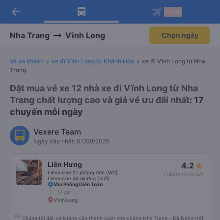
arrow_back
Tải app Vexere ngay!
Tải app Vexere
-30k
Mở app
Mở app
Nhận ưu đãi thành viên độc
-30k/ghế khi đặt vé máy bay qua
quyền
app
Nha Trang
Vĩnh Long
Chọn ngày
Vé xe khách
xe đi Vĩnh Long từ Khánh Hòa
xe đi Vĩnh Long từ Nha
Trang
Đặt mua vé xe 12 nhà xe đi Vĩnh Long từ Nha
Trang chất lượng cao và giá vé ưu đãi nhất
: 17
chuyến mỗi ngày
Vexere Team
Ngày cập nhật: 07/08/2026
Liên Hưng
4.2
Limousine 21 phòng đơn (WC)
(14638 đánh giá)
Limousine 34 giường (mới)
Văn Phòng Diên Toàn
13 giờ
Vĩnh Long
Chúng tôi đặt vé không cần thanh toán cho chặng Nha Trang - Đà Nẵng (rất