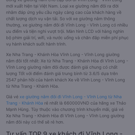
mới xuất hiện tại Việt Nam. Loại xe giường nằm đôi ra đời
nhằm đáp ứng yêu cầu ngày càng cao của khách hàng về
chất lượng dịch vụ vận tải. So với xe giường nằm thông
thường, xe giường nằm đôi đi Vĩnh Long - Vĩnh Long có nhiều
ưu điểm và tiện nghi vượt trội. Màn hình LCD với hàng nghìn
bộ phim giải trí, wifi, và nước uống và chăn đắp miễn phí phục
vụ hành khách suốt hành trình.
Xe Nha Trang - Khánh Hòa Vĩnh Long - Vĩnh Long giường
nằm đôi tốt nhất: Xe từ Nha Trang - Khánh Hòa đi Vĩnh Long -
Vĩnh Long giường nằm đôi được đánh giá chung có chất
lượng Tốt với điểm đánh giá trung bình từ 3.6/5 dựa trên
2547 phản hồi của hành khách Xe về Vĩnh Long - Vĩnh Long
từ Nha Trang - Khánh Hòa.
Giá vé
xe giường nằm đôi đi Vĩnh Long - Vĩnh Long từ Nha
Trang - Khánh Hòa
rẻ nhất là 660000VND của hãng xe Thảo
Mạnh Hùng. Tùy thuộc vào chương trình khuyến mãi, giá vé
Xe Nha Trang - Khánh Hòa đi Vĩnh Long - Vĩnh Long giường
nằm đôi này có thể sẽ rẻ hơn.
Tư vấn TOP 9 xe khách đi Vĩnh Long -