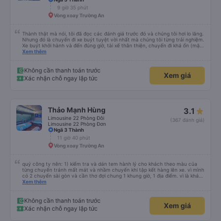
chưa biết cách thực hiện, hãy xem Google Maps hoạt động như thế nào,
9 giờ 35 phút
&quot;B Bạn bị sao vậy?&quot; Chuyện gì xảy ra với bạn vậy?&quot; Bây giờ
Vòng xoay Trường An
là 2:30 và tôi đang nói về nó. ạn bằng xe bu lông Limousine. Tôi nghĩ tài xế
đã giúp tôi vì nhìn tôi quá ngu ngốc. Tôi vẫn đang nghĩ rằng sẽ rất nguy hiểm
nếu không có tài xế... Cảm ơn các bạn rất nhiều.
Thành thật mà nói, tôi đã đọc các đánh giá trước đó và chúng tôi hơi lo lắng.
Nhưng đó là chuyến đi xe buýt tuyệt vời nhất mà chúng tôi từng trải nghiệm.
Xe buýt khởi hành và đến đúng giờ, tài xế thân thiện, chuyến đi khá ổn (mặc
dù vẫn hơi xóc, nhưng đó là đặc trưng của Việt Nam ^^), và chỗ ngồi thoải
Xem thêm
mái. Chúng tôi thực sự rất hài lòng.
Không cần thanh toán trước
Xem giá
Xác nhận chỗ ngay lập tức
Thảo Mạnh Hùng
3.1
Limousine 22 Phòng Đôi
(367 đánh giá)
Limousine 22 Phòng Đơn
Ngã 3 Thành
11 giờ 40 phút
Vòng xoay Trường An
quý công ty nên: 1) kiểm tra và dán tem hành lý cho khách theo màu của
từng chuyến tránh mất mát và nhầm chuyến khi tập kết hàng lên xe. vì mình
có 2 chuyến sài gòn và cần thơ đợi chung 1 khung giờ, 1 địa điểm. vì là khách
thân thiết của quý công ty nên rất hài lòng và tin tưởng. tuy nhiên rất mong
Xem thêm
muốn đội ngũ nhân viên anh chị em nhà xe cùng nhau cải thiện ngày một
phát triển. 2) đồng nhất về cách giao tiếp và CSKH nhẹ nhàng, chu đáo nữa
thì chắc chắn quy công ty là nhà xe được yêu thích và lựa chọn số 1 quy
Không cần thanh toán trước
Xem giá
nhơn. rất cảm ơn quý anh chị em cty cũng như chị Thảo đã lắng nghe và
Xác nhận chỗ ngay lập tức
tiếp nhận. " khách hàng thân thiết nhiều năm của nhà xe từ thời sinh viên"