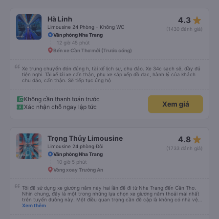
star_rate
Hà Linh
4.3
Limousine 24 Phòng - Không WC
(1430 đánh giá)
Văn phòng Nha Trang
12 giờ 45 phút
Bến xe Cần Thơ mới (Trước cổng)
Xe trung chuyển đón đúng h, tài xế lịch sự, chu đáo. Xe 34c sạch sẽ, đầy đủ
tiện nghi. Tài xế lái xe cẩn thận, phụ xe sắp xếp đồ đạc, hành lý của khách
chu đáo, cẩn thận. Sẽ tiếp tục ủng hộ
Không cần thanh toán trước
Xem giá
Xác nhận chỗ ngay lập tức
star_rate
Trọng Thủy Limousine
4.8
Limousine 24 phòng Đôi
(1733 đánh giá)
Văn phòng Nha Trang
10 giờ 5 phút
Vòng xoay Trường An
Tôi đã sử dụng xe giường nằm này hai lần để đi từ Nha Trang đến Cần Thơ.
Nhìn chung, đây là một trong những lựa chọn xe giường nằm thoải mái nhất
trên tuyến đường này. Một điều quan trọng cần đề cập là không có nhà vệ
sinh trên xe, điều này có thể gây khó chịu trên một hành trình dài xuyên
Xem thêm
đêm. Tuy nhiên, khi có các điểm dừng thường xuyên, chuyến đi vẫn khá
thoải mái. Chuyến đi gần đây nhất của tôi (hôm qua) rất tốt. Mặc dù xe bị