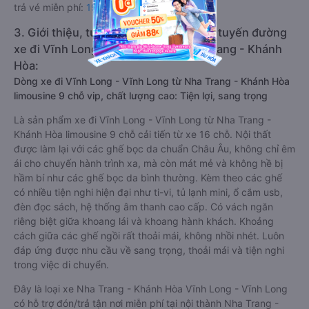
trả vé miễn phí:
1900 888684
.
3. Giới thiệu, tư vấn các dòng xe chạy tuyến đường
xe đi Vĩnh Long - Vĩnh Long từ Nha Trang - Khánh
Hòa:
Dòng xe đi Vĩnh Long - Vĩnh Long từ Nha Trang - Khánh Hòa
limousine 9 chỗ vip, chất lượng cao: Tiện lợi, sang trọng
Là sản phẩm xe đi Vĩnh Long - Vĩnh Long từ Nha Trang -
Khánh Hòa limousine 9 chỗ cải tiến từ xe 16 chỗ. Nội thất
được làm lại với các ghế bọc da chuẩn Châu Âu, không chỉ êm
ái cho chuyến hành trình xa, mà còn mát mẻ và không hề bị
hầm bí như các ghế bọc da bình thường. Kèm theo các ghế
có nhiều tiện nghi hiện đại như ti-vi, tủ lạnh mini, ổ cắm usb,
đèn đọc sách, hệ thống âm thanh cao cấp. Có vách ngăn
riêng biệt giữa khoang lái và khoang hành khách. Khoảng
cách giữa các ghế ngồi rất thoải mái, không nhồi nhét. Luôn
đáp ứng được nhu cầu về sang trọng, thoải mái và tiện nghi
trong việc di chuyển.
Đây là loại xe Nha Trang - Khánh Hòa Vĩnh Long - Vĩnh Long
có hỗ trợ đón/trả tận nơi miễn phí tại nội thành Nha Trang -