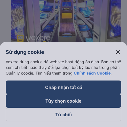
close
Sử dụng cookie
c. Lộ trình, giờ khởi hành và giờ kết thúc của xe khách
Vexere dùng cookie để website hoạt động ổn định. Bạn có thể
Tuấn Hiệp
xem chi tiết hoặc thay đổi lựa chọn bất kỳ lúc nào trong phần
Giờ xuất phát ở Nha Trang - Khánh Hòa: 13:40
Quản lý cookie. Tìm hiểu thêm trong
Chính sách Cookie
.
Giờ đến nơi ở Vĩnh Long - Vĩnh Long: 00:58
Thời gian chạy từ Nha Trang - Khánh Hòa đi Vĩnh
Chấp nhận tất cả
Long - Vĩnh Long của nhà xe
Tuấn Hiệp
khoảng: 11.3
giờ
Tùy chọn cookie
d. Các điểm đón khách của nhà xe Tuấn Hiệp
Từ chối
Bến Xe Phía Bắc Nha Trang
e. Các điểm trả khách của nhà xe Tuấn Hiệp