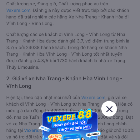
Chất lượng xe, Đúng giờ, Chất lượng phục vụ trên
Vexere.com
. Đánh giá này được viết trực tiếp bởi các khách
hàng đã trải nghiệm các hãng Xe Nha Trang - Khánh Hòa đi
Vĩnh Long - Vĩnh Long.
Chất lượng các xe khách đi Vĩnh Long - Vĩnh Long từ Nha
Trang - Khánh Hòa được đánh giá 3.7, với điểm trung bình là
3.7/5 bởi 24038 hành khách. Trong đó hãng xe khách Nha
Trang - Khánh Hòa Vĩnh Long - Vĩnh Long tốt nhất tuyến
được đánh giá 4.8/5 bởi 1730 hành khách là nhà xe Trọng
Thủy Limousine.
2. Giá vé xe Nha Trang - Khánh Hòa Vĩnh Long -
Vĩnh Long
Hiện tại, theo cập nhật mới nhất của
Vexere.com
, giá vé xe
khách đi Vĩnh Long - Vĩnh Long từ Nha Trang - Khánh Hòa có
mức giá dao động từ 420000 đồng - 1100000 đồng. Trong
đó, nhà xe Tuấn Hiệp có giá vé rẻ nhất, chỉ 420000 đồng. Đặt
vé xe Nha Trang - Khánh Hòa Vĩnh Long - Vĩnh Long chính
hãng tại
Vexere.com
để có giá rẻ nhất, đảm bảo giữ chỗ 100%
và hỗ trợ đổi trả vé miễn phí. Tổng đài tư vấn, đặt vé và đổi