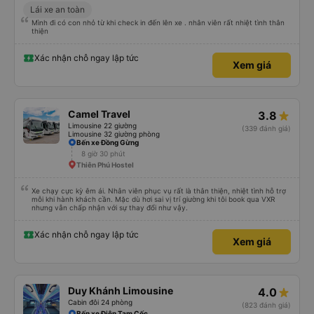
Lái xe an toàn
Mình đi có con nhỏ từ khi check in đến lên xe . nhân viên rất nhiệt tình thân
thiện
Xác nhận chỗ ngay lập tức
Xem giá
Camel Travel
3.8
Limousine 22 giường
(339 đánh giá)
Limousine 32 giường phòng
Bến xe Đồng Gừng
8 giờ 30 phút
Thiên Phú Hostel
Xe chạy cực kỳ êm ái. Nhân viên phục vụ rất là thân thiện, nhiệt tình hỗ trợ
mỗi khi hành khách cần. Mặc dù hơi sai vị trí giường khi tôi book qua VXR
nhưng vẫn chấp nhận với sự thay đổi như vậy.
Xác nhận chỗ ngay lập tức
Xem giá
Duy Khánh Limousine
4.0
Cabin đôi 24 phòng
(823 đánh giá)
Bến xe Điện Tam Cốc