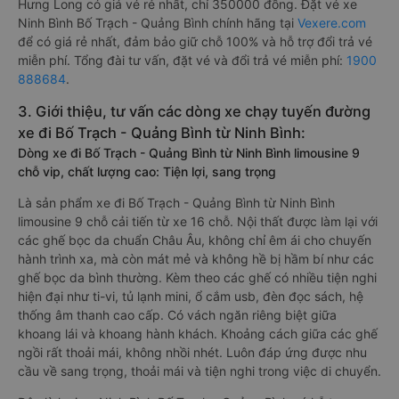
Hưng Long có giá vé rẻ nhất, chỉ 350000 đồng. Đặt vé xe
Ninh Bình Bố Trạch - Quảng Bình chính hãng tại
Vexere.com
để có giá rẻ nhất, đảm bảo giữ chỗ 100% và hỗ trợ đổi trả vé
miễn phí. Tổng đài tư vấn, đặt vé và đổi trả vé miễn phí:
1900
888684
.
3. Giới thiệu, tư vấn các dòng xe chạy tuyến đường
xe đi Bố Trạch - Quảng Bình từ Ninh Bình:
Dòng xe đi Bố Trạch - Quảng Bình từ Ninh Bình limousine 9
chỗ vip, chất lượng cao: Tiện lợi, sang trọng
Là sản phẩm xe đi Bố Trạch - Quảng Bình từ Ninh Bình
limousine 9 chỗ cải tiến từ xe 16 chỗ. Nội thất được làm lại với
các ghế bọc da chuẩn Châu Âu, không chỉ êm ái cho chuyến
hành trình xa, mà còn mát mẻ và không hề bị hầm bí như các
ghế bọc da bình thường. Kèm theo các ghế có nhiều tiện nghi
hiện đại như ti-vi, tủ lạnh mini, ổ cắm usb, đèn đọc sách, hệ
thống âm thanh cao cấp. Có vách ngăn riêng biệt giữa
khoang lái và khoang hành khách. Khoảng cách giữa các ghế
ngồi rất thoải mái, không nhồi nhét. Luôn đáp ứng được nhu
cầu về sang trọng, thoải mái và tiện nghi trong việc di chuyển.