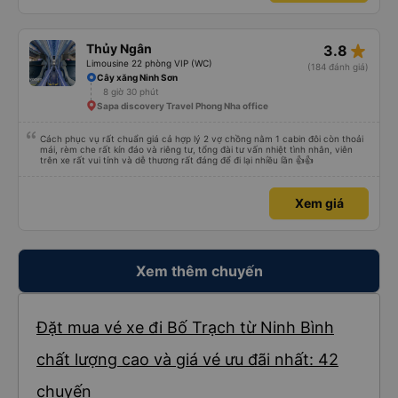
star_rate
Thủy Ngân
3.8
Limousine 22 phòng VIP (WC)
(184 đánh giá)
Cây xăng Ninh Sơn
8 giờ 30 phút
Sapa discovery Travel Phong Nha office
Cách phục vụ rất chuẩn giá cả hợp lý 2 vợ chồng nằm 1 cabin đôi còn thoải
mái, rèm che rất kín đáo và riêng tư, tổng đài tư vấn nhiệt tình nhân, viên
trên xe rất vui tính và dễ thương rất đáng để đi lại nhiều lần 👍👍
Xem giá
Xem thêm chuyến
Đặt mua vé xe đi Bố Trạch từ Ninh Bình
chất lượng cao và giá vé ưu đãi nhất: 42
chuyến