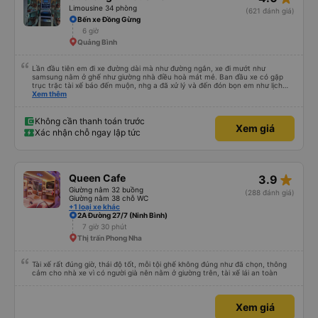
Limousine 34 phòng
(621 đánh giá)
Bến xe Đồng Gừng
6 giờ
Quảng Bình
Lần đầu tiên em đi xe đường dài mà như đường ngắn, xe đi mướt như
samsung nằm ở ghế như giường nhà điều hoà mát mẻ. Ban đầu xe có gặp
trục trặc tài xế báo đến muộn, nhg a đã xử lý và đến đón bọn em như lịch
trên hệ thống. Anh tài xế Văn Sĩ quá vui tính và nhiệt tình, trời mưa gió đã
Xem thêm
chở bọn e về tận nơi an toàn. 5⭐️ cho anh tài xế Văn Sĩ cùng với nhà xe. Lần
sau e mong có duyên gặp lại a ạ.
Không cần thanh toán trước
Xem giá
Xác nhận chỗ ngay lập tức
star_rate
Queen Cafe
3.9
Giường nằm 32 buồng
(288 đánh giá)
Giường nằm 38 chỗ WC
+1 loại xe khác
2A Đường 27/7 (Ninh Bình)
7 giờ 30 phút
Thị trấn Phong Nha
Tài xế rất đúng giờ, thái độ tốt, mỗi tội ghế không đúng như đã chọn, thông
cảm cho nhà xe vì có người già nên nằm ở giường trên, tài xế lái an toàn
Xem giá