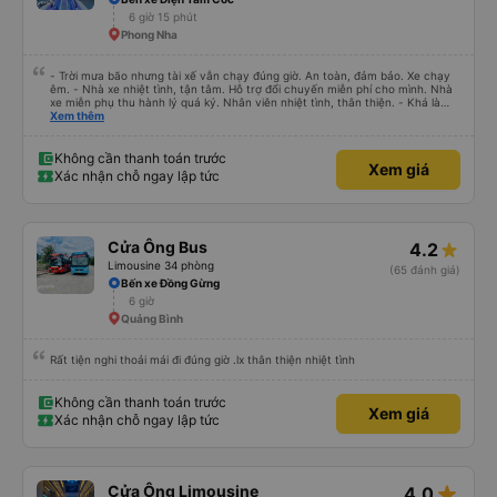
6 giờ 15 phút
Phong Nha
- Trời mưa bão nhưng tài xế vẫn chạy đúng giờ. An toàn, đảm bảo. Xe chạy
êm. - Nhà xe nhiệt tình, tận tâm. Hỗ trợ đổi chuyến miễn phí cho mình. Nhà
xe miễn phụ thu hành lý quá ký. Nhân viên nhiệt tình, thân thiện. - Khá là
thích tài xế. Lái xe an toàn. Chu đáo, thân thiện, nhiệt tình. - Xe ngồi thoải
Xem thêm
mái, có massage, có ổ cắm sạc. - Giữa trời mưa bão, mình vẫn kịp giờ
check-in sân bay nên cho 5 sao.
Không cần thanh toán trước
Xem giá
Xác nhận chỗ ngay lập tức
Cửa Ông Bus
4.2
Limousine 34 phòng
(65 đánh giá)
Bến xe Đồng Gừng
6 giờ
Quảng Bình
Rất tiện nghi thoải mái đi đúng giờ .lx thân thiện nhiệt tình
Không cần thanh toán trước
Xem giá
Xác nhận chỗ ngay lập tức
star_rate
Cửa Ông Limousine
4.0