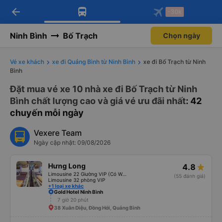
arrow_back
Tải app Vexere ngay!
Tải app Vexere
-30k
Mở app
Mở app
Nhận ưu đãi thành viên độc
-30k/ghế khi đặt vé máy bay qua
quyền
app
Ninh Bình
Bố Trạch
Chọn ngày
Vé xe khách
xe đi Quảng Bình từ Ninh Bình
xe đi Bố Trạch từ Ninh
Bình
Đặt mua vé xe 10 nhà xe đi Bố Trạch từ Ninh
Bình chất lượng cao và giá vé ưu đãi nhất
: 42
chuyến mỗi ngày
Vexere Team
Ngày cập nhật: 09/08/2026
Hưng Long
4.8
Limousine 22 Giường VIP (Có WC)
(55 đánh giá)
Limousine 32 phòng VIP
+1 loại xe khác
Gold Hotel Ninh Bình
7 giờ 20 phút
38 Xuân Diệu, Đồng Hới, Quảng Bình