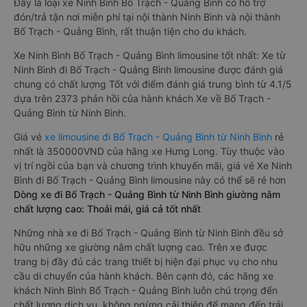
Đây là loại xe Ninh Bình Bố Trạch - Quảng Bình có hỗ trợ
đón/trả tận nơi miễn phí tại nội thành Ninh Bình và nội thành
Bố Trạch - Quảng Bình, rất thuận tiện cho du khách.
Xe Ninh Bình Bố Trạch - Quảng Bình limousine tốt nhất: Xe từ
Ninh Bình đi Bố Trạch - Quảng Bình limousine được đánh giá
chung có chất lượng Tốt với điểm đánh giá trung bình từ 4.1/5
dựa trên 2373 phản hồi của hành khách Xe về Bố Trạch -
Quảng Bình từ Ninh Bình.
Giá vé
xe limousine đi Bố Trạch - Quảng Bình từ Ninh Bình
rẻ
nhất là 350000VND của hãng xe Hưng Long. Tùy thuộc vào
vị trí ngồi của bạn và chương trình khuyến mãi, giá vé Xe Ninh
Bình đi Bố Trạch - Quảng Bình limousine này có thể sẽ rẻ hơn
Dòng xe đi Bố Trạch - Quảng Bình từ Ninh Bình giường nằm
chất lượng cao: Thoải mái, giá cả tốt nhất
Những nhà xe đi Bố Trạch - Quảng Bình từ Ninh Bình đều sở
hữu những xe giường nằm chất lượng cao. Trên xe được
trang bị đầy đủ các trang thiết bị hiện đại phục vụ cho nhu
cầu di chuyển của hành khách. Bên cạnh đó, các hãng xe
khách Ninh Bình Bố Trạch - Quảng Bình luôn chú trọng đến
chất lượng dịch vụ, không ngừng cải thiện để mang đến trải