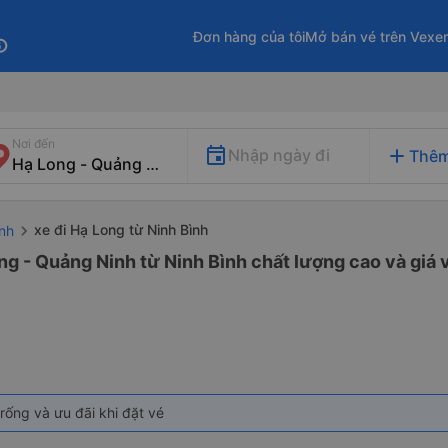
Đơn hàng của tôi
Mở bán vé trên Vexe
fo
Nơi đến
add
Nhập ngày đi
Thêm
xe đi Hạ Long từ Ninh Bình
ình
ng - Quảng Ninh từ Ninh Bình chất lượng cao và giá 
rống và ưu đãi khi đặt vé