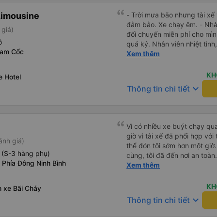
Limousine
- Trời mưa bão nhưng tài xế
đảm bảo. Xe chạy êm. - Nhà x
 giá)
đổi chuyến miễn phí cho mìn
ỗ
quá ký. Nhân viên nhiệt tình, 
Tam Cốc
Lái xe an toàn. Chu đáo, thân
Xem thêm
mái, có massage, có ổ cắm s
vẫn kịp giờ check-in sân ba
KH
e Hotel
keyboard_arrow_down
Thông tin chi tiết
Vì có nhiều xe buýt chạy qua
giờ vì tài xế đã phối hợp với
ánh giá)
thể đón tôi sớm hơn một giờ.
 (S-3 hàng phụ)
cùng, tôi đã đến nơi an toàn.
 Phía Đông Ninh Bình
xế rất hữu ích
Xem thêm
KH
n xe Bãi Cháy
keyboard_arrow_down
Thông tin chi tiết