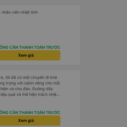
 nhân viên nhiệt tình
ÔNG CẦN THANH TOÁN TRƯỚC
Xem giá
e, tôi đã có một chuyến đi khá
ang trọng với cabin riêng cho mỗi
thiện và chu đáo. Đường dây
iệu quả và thể hiện trách nhiệm
-0.5 sao vì quy trình đặt vé
ễ chọn sai bước và không thể
n đến việc hủy dịch vụ. -0.5 sao
ÔNG CẦN THANH TOÁN TRƯỚC
phòng đại diện của công ty,
Xem giá
iểm: Xe buýt khởi hành và đến