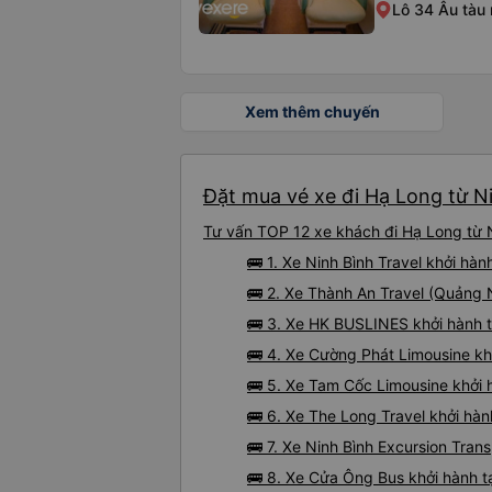
Lô 34 Âu tàu
Xem thêm chuyến
Đặt mua vé xe đi Hạ Long từ Ni
Tư vấn TOP 12 xe khách đi Hạ Long từ Ni
🚌 1. Xe Ninh Bình Travel khởi hà
🚌 2. Xe Thành An Travel (Quảng
🚌 3. Xe HK BUSLINES khởi hành 
🚌 4. Xe Cường Phát Limousine kh
🚌 5. Xe Tam Cốc Limousine khởi h
🚌 6. Xe The Long Travel khởi hà
🚌 7. Xe Ninh Bình Excursion Tra
🚌 8. Xe Cửa Ông Bus khởi hành 