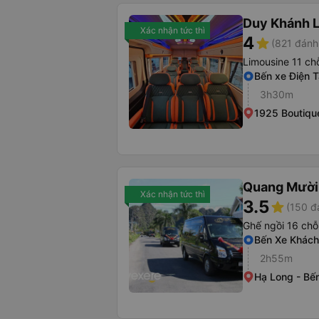
Duy Khánh 
Xác nhận tức thì
4
star
(821 đánh
Limousine 11 ch
Bến xe Điện 
3h30m
1925 Boutiqu
Quang Mười
Xác nhận tức thì
3.5
star
(150 đ
Ghế ngồi 16 chỗ
Bến Xe Khách
2h55m
Hạ Long - Bế