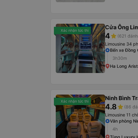
Cửa Ông Li
Xác nhận tức thì
4
star
(621 đánh
Limousine 34 p
Bến xe Đồng
3h30m
Ha Long Arist
Ninh Bình Tr
Xác nhận tức thì
4.8
star
(86 đá
Limousine 11 ch
Văn phòng Ni
4h
Tùng Luxury 