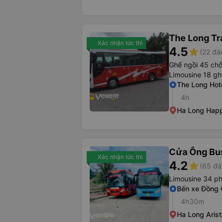
The Long Tr
Xác nhận tức thì
4.5
star
(22 đá
Ghế ngồi 45 ch
Limousine 18 gh
The Long Hot
4h
Ha Long Happ
Cửa Ông Bu
Xác nhận tức thì
4.2
star
(65 đá
Limousine 34 p
Bến xe Đồng
4h30m
Ha Long Arist