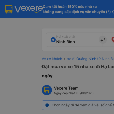
Cam kết hoàn 150% nếu nhà xe

không cung cấp dịch vụ vận chuyển (*)
in
Nơi xuất phát
import_export
Vé xe khách
xe đi Quảng Ninh từ Ninh B
Đặt mua vé xe 15 nhà xe đi Hạ Lo
ngày
Vexere Team
Ngày cập nhật: 05/08/2026
Chọn ngày đi để xem giá vé, số ghế t
info