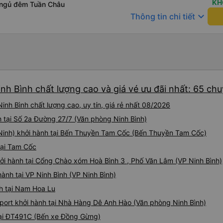
KH
 ngủ đêm Tuần Châu
động đề nghị đưa chúng tôi
keyboard_arrow_down
giúp tiết kiệm thời gian và tránh phiền t
Thông tin chi tiết
thoải mái cho cả gia đình. Tô
thể рекомендовать dịch vụ
nh Bình chất lượng cao và giá vé ưu đãi nhất: 65 ch
nh Bình chất lượng cao, uy tín, giá rẻ nhất 08/2026
nh tại Số 2a Đường 27/7 (Văn phòng Ninh Bình)
 Ninh) khởi hành tại Bến Thuyền Tam Cốc (Bến Thuyền Tam Cốc)
tại Tam Cốc
ởi hành tại Cổng Chào xóm Hoà Bình 3 , Phố Văn Lâm (VP Ninh Bình)
ành tại VP Ninh Bình (VP Ninh Bình)
nh tại Nam Hoa Lu
nsport khởi hành tại Nhà Hàng Dê Anh Hào (Văn phòng Ninh Bình)
tại ĐT491C (Bến xe Đồng Gừng)