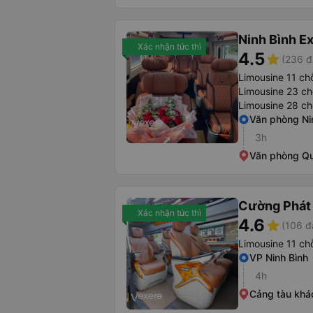
Ninh Bình E
Xác nhận tức thì
4.5
star
(236 đ
Limousine 11 ch
Limousine 23 ch
Limousine 28 ch
Văn phòng Ni
3h
Văn phòng Q
Cường Phát
Xác nhận tức thì
4.6
star
(106 đ
Limousine 11 ch
VP Ninh Bình
4h
Cảng tàu khá