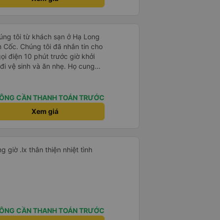
i. Mọi thứ đều được tổ chức tốt,
i suôn sẻ, thú vị và hoàn toàn
 thực sự đánh giá cao dịch vụ
ch mọi người sử dụng dịch vụ của
húng tôi từ khách sạn ở Hạ Long
tại Việt Nam. Cảm ơn anh Than và
 Cốc. Chúng tôi đã nhắn tin cho
úng tôi trở thành một trải
i điện 10 phút trước giờ khởi
i vệ sinh và ăn nhẹ. Họ cung
e buýt lớn và chỗ ngồi khá thoải
tiếng.
ÔNG CẦN THANH TOÁN TRƯỚC
Xem giá
Rất tiện nghi thoải mái đi đúng giờ .lx thân thiện nhiệt tình
ÔNG CẦN THANH TOÁN TRƯỚC