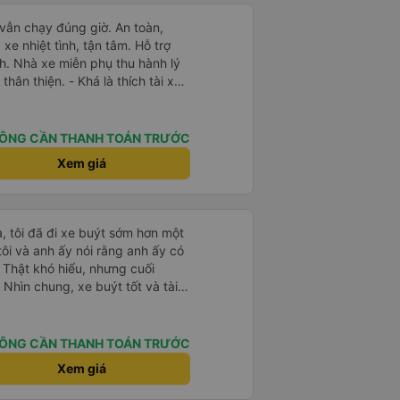
 vẫn chạy đúng giờ. An toàn,
e nhiệt tình, tận tâm. Hỗ trợ
h. Nhà xe miễn phụ thu hành lý
thân thiện. - Khá là thích tài xế.
 thiện, nhiệt tình. - Xe ngồi thoải
ạc. - Giữa trời mưa bão, mình
y nên cho 5 sao.
ÔNG CẦN THANH TOÁN TRƯỚC
Xem giá
, tôi đã đi xe buýt sớm hơn một
 tôi và anh ấy nói rằng anh ấy có
 Thật khó hiểu, nhưng cuối
 Nhìn chung, xe buýt tốt và tài
ÔNG CẦN THANH TOÁN TRƯỚC
Xem giá