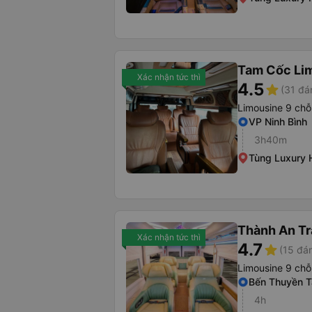
Tam Cốc Li
Xác nhận tức thì
4.5
star
(31 đá
Limousine 9 chỗ
VP Ninh Bình
3h40m
Tùng Luxury 
Thành An Tr
Xác nhận tức thì
4.7
star
(15 đán
Limousine 9 chỗ
Bến Thuyền 
4h