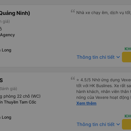
Quảng Ninh)
Nhà xe chạy êm, dịch vụ tốt,
h giá)
ỗ
l Agency
KH
ạ Long
keyboard_arrow_down
Thông tin chi tiết
S
⭐ 4.5/5 Nhờ ứng dụng Vexer
tốt với HK Buslines. Xe rất s
đánh giá)
hành khách, nhân viên thân 
ng phòng 22 chỗ (WC)
nóng của Vexere hoạt động h
Bến Thuyền Tam Cốc
với khách hàng. Nhược điểm: 
Xem thêm
trên ứng dụng quá nhanh, d
quay lại, điều này có thể dẫ
KH
ạ Long
vì điểm trả khách chỉ ở văn 
keyboard_arrow_down
Thông tin chi tiết
không phải ở nhà tôi :) Ưu đ