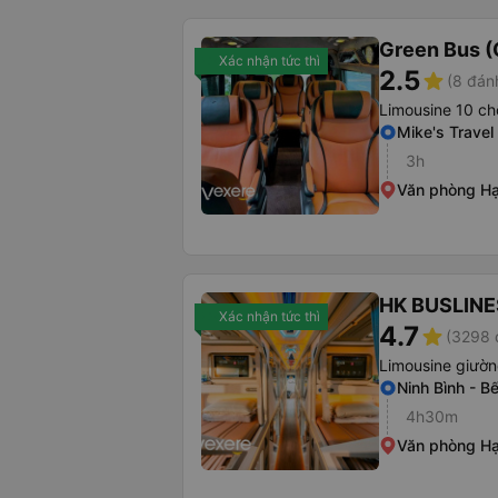
Green Bus (
Xác nhận tức thì
2.5
star
(8 đán
Limousine 10 ch
Mike's Trave
3h
Văn phòng H
HK BUSLINE
Xác nhận tức thì
4.7
star
(3298 
Limousine giườ
Ninh Bình - 
4h30m
Văn phòng H