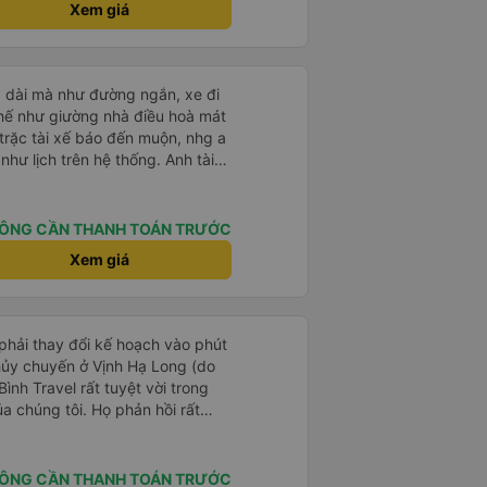
Xem giá
g dài mà như đường ngắn, xe đi
ế như giường nhà điều hoà mát
trặc tài xế báo đến muộn, nhg a
hư lịch trên hệ thống. Anh tài
ệt tình, trời mưa gió đã chở bọn
 anh tài xế Văn Sĩ cùng với nhà
 gặp lại a ạ.
ÔNG CẦN THANH TOÁN TRƯỚC
Xem giá
 phải thay đổi kế hoạch vào phút
 hủy chuyến ở Vịnh Hạ Long (do
Bình Travel rất tuyệt vời trong
ủa chúng tôi. Họ phản hồi rất
p cho tôi qua WhatsApp. Chúng
ệ trực tiếp với ai đó và họ trả lời
 bạn.
ÔNG CẦN THANH TOÁN TRƯỚC