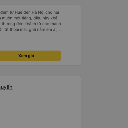
 đêm từ Huế đến Hà Nội cho hai
n muộn một tiếng, điều này khá
t thường đón khách từ các thành
i rất thoải mái, ghế nằm êm ái,
 như tôi vẫn ngủ ngon. Sau khi
chiếc túi nhỏ trên xe, nhưng đã
ó hoàn toàn nguyên vẹn. Tất
những rắc rối như vậy, nhưng thật
Xem giá
t quan tâm đến khách hàng của
 đi xe của họ lần nữa.
chuyến