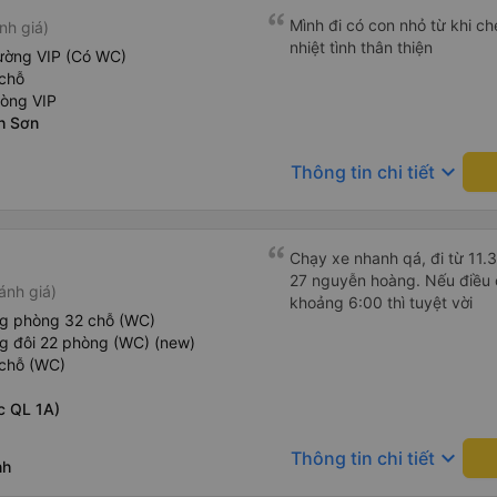
Mình đi có con nhỏ từ khi che
nh giá)
nhiệt tình thân thiện
ường VIP (Có WC)
chỗ
hòng VIP
h Sơn
keyboard_arrow_down
Thông tin chi tiết
Chạy xe nhanh qá, đi từ 11.
27 nguyễn hoàng. Nếu điều ch
ánh giá)
khoảng 6:00 thì tuyệt vời
ng phòng 32 chỗ (WC)
g đôi 22 phòng (WC) (new)
chỗ (WC)
c QL 1A)
keyboard_arrow_down
Thông tin chi tiết
nh