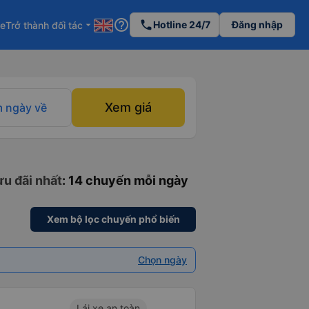
help_outline
phone
Hotline 24/7
Đăng nhập
re
Trở thành đối tác
arrow_drop_down
Xem giá
 ngày về
ưu đãi nhất
: 14 chuyến mỗi ngày
Xem bộ lọc chuyến phổ biến
Chọn ngày
Lái xe an toàn