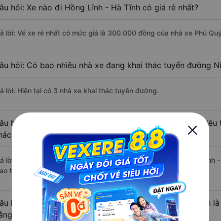
âu hỏi: Xe nào đi Hồng Lĩnh - Hà Tĩnh có giá rẻ nhất?
rả lời: Vé xe rẻ nhất có mức giá là 300.000 đồng của nhà xe Phú Quý
âu hỏi: Có bao nhiêu nhà xe đang khai thác tuyến đường Ni
ả lời: Hiện tại có 3 nhà xe khai thác tuyến đường.
âu hỏi: Từ Ninh Bình đi Hồng Lĩnh - Hà Tĩnh mất bao nhiêu 
hách?
rả lời: Thời gian di chuyển bằng xe khách từ Ninh Bình đi Hồng Lĩnh 
ao thông thuận lợi.
âu hỏi: Khoảng cách từ Ninh Bình đi Hồng Lĩnh - Hà Tĩnh l
ằng xe khách?