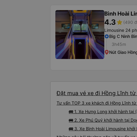
Bình Hoài L
4.3
star
(490 đ
Limousine 24 p
Big C Ninh Bì
3h45m
Nút Giao Hồn
Đặt mua vé xe đi Hồng Lĩnh từ 
Tư vấn TOP 3 xe khách đi Hồng Lĩnh từ N
🚌 1. Xe Hưng Long khởi hành tại
🚌 2. Xe Phú Quý khởi hành tại Dọ
🚌 3. Xe Bình Hoài Limousine khởi