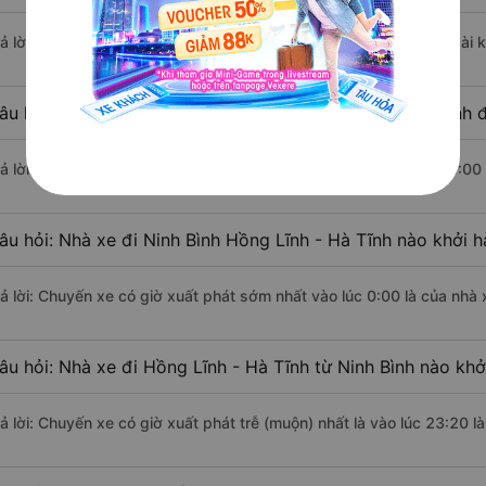
rả lời: Đoạn đường đi Hồng Lĩnh - Hà Tĩnh từ Ninh Bình có chiều dài
âu hỏi: Mỗi ngày có bao nhiêu chuyến xe khách Ninh Bình đ
rả lời: Trung bình mỗi ngày có khoảng 14 chuyến xe bắt đầu từ 0:00
âu hỏi: Nhà xe đi Ninh Bình Hồng Lĩnh - Hà Tĩnh nào khởi 
rả lời: Chuyến xe có giờ xuất phát sớm nhất vào lúc 0:00 là của nhà
âu hỏi: Nhà xe đi Hồng Lĩnh - Hà Tĩnh từ Ninh Bình nào khở
rả lời: Chuyến xe có giờ xuất phát trễ (muộn) nhất là vào lúc 23:20 