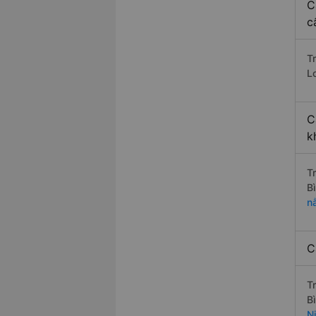
C
c
T
L
C
k
T
B
n
C
T
B
N