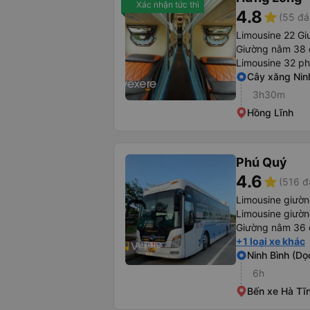
Xác nhận tức thì
4.8
star
(55 đá
Limousine 22 Gi
Giường nằm 38 
Limousine 32 p
Cây xăng Nin
3h30m
Hồng Lĩnh
Phú Quý
4.6
star
(516 đ
Limousine giườ
Limousine giườn
Giường nằm 36 
+1 loại xe khác
Ninh Bình (Dọ
6h
Bến xe Hà Tĩ