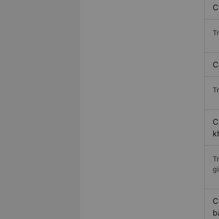
C
T
C
Tr
C
k
T
gi
C
b