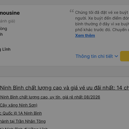
imousine
Chúng tôi đã đặt vé xe buýt
người. Xe buýt đến điểm đó
ánh giá)
bình thường ở đây vì xe buý
hòng
phố khác trước đó. Chuyến đ
nh
và ngay cả người cao 1,80 m
Xem thêm
đến nơi, chúng tôi quên một 
nhận lại được vào tối hôm đ
g Lĩnh
nhiên, tốt hơn hết là tránh 
keyboard_arrow_down
Thông tin chi tiết
tốt khi thấy công ty xe buý
mình. Chúng tôi chắc chắn sẽ
Ninh Bình chất lượng cao và giá vé ưu đãi nhất: 14 
inh Bình chất lượng cao, uy tín, giá rẻ nhất 08/2026
 (Cây xăng Ninh Sơn)
c Quốc lộ 1A Ninh Bình
 hành tại Trần Nhân Tông