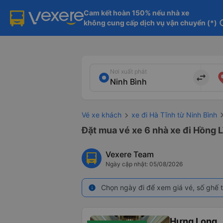
Cam kết hoàn 150% nếu nhà xe

không cung cấp dịch vụ vận chuyển (*)
in
Nơi xuất phát
import_export
Vé xe khách
xe đi Hà Tĩnh từ Ninh Bình
Đặt mua vé xe 6 nhà xe đi Hồng L
Vexere Team
Ngày cập nhật: 05/08/2026
Chọn ngày đi để xem giá vé, số ghế t
info
Hưng Long