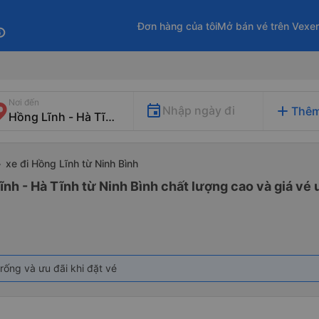
Đơn hàng của tôi
Mở bán vé trên Vexe
fo
Nơi đến
add
Nhập ngày đi
Thêm
xe đi Hồng Lĩnh từ Ninh Bình
ĩnh - Hà Tĩnh từ Ninh Bình chất lượng cao và giá vé 
rống và ưu đãi khi đặt vé