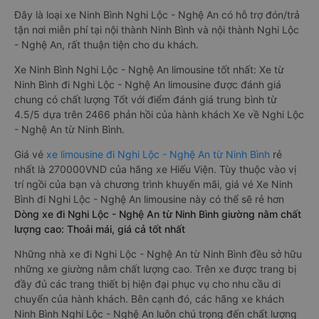
Đây là loại xe Ninh Bình Nghi Lộc - Nghệ An có hỗ trợ đón/trả
tận nơi miễn phí tại nội thành Ninh Bình và nội thành Nghi Lộc
- Nghệ An, rất thuận tiện cho du khách.
Xe Ninh Bình Nghi Lộc - Nghệ An limousine tốt nhất: Xe từ
Ninh Bình đi Nghi Lộc - Nghệ An limousine được đánh giá
chung có chất lượng Tốt với điểm đánh giá trung bình từ
4.5/5 dựa trên 2466 phản hồi của hành khách Xe về Nghi Lộc
- Nghệ An từ Ninh Bình.
Giá vé
xe limousine đi Nghi Lộc - Nghệ An từ Ninh Bình
rẻ
nhất là 270000VND của hãng xe Hiếu Viện. Tùy thuộc vào vị
trí ngồi của bạn và chương trình khuyến mãi, giá vé Xe Ninh
Bình đi Nghi Lộc - Nghệ An limousine này có thể sẽ rẻ hơn
Dòng xe đi Nghi Lộc - Nghệ An từ Ninh Bình giường nằm chất
lượng cao: Thoải mái, giá cả tốt nhất
Những nhà xe đi Nghi Lộc - Nghệ An từ Ninh Bình đều sở hữu
những xe giường nằm chất lượng cao. Trên xe được trang bị
đầy đủ các trang thiết bị hiện đại phục vụ cho nhu cầu di
chuyển của hành khách. Bên cạnh đó, các hãng xe khách
Ninh Bình Nghi Lộc - Nghệ An luôn chú trọng đến chất lượng