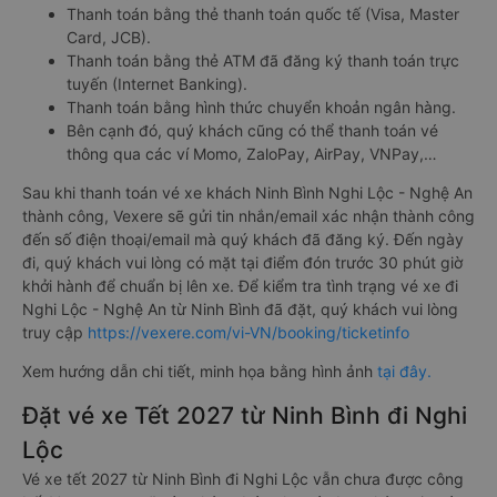
Thanh toán bằng thẻ thanh toán quốc tế (Visa, Master
Card, JCB).
Thanh toán bằng thẻ ATM đã đăng ký thanh toán trực
tuyến (Internet Banking).
Thanh toán bằng hình thức chuyển khoản ngân hàng.
Bên cạnh đó, quý khách cũng có thể thanh toán vé
thông qua các ví Momo, ZaloPay, AirPay, VNPay,…
Sau khi thanh toán vé xe khách Ninh Bình Nghi Lộc - Nghệ An
thành công, Vexere sẽ gửi tin nhắn/email xác nhận thành công
đến số điện thoại/email mà quý khách đã đăng ký. Đến ngày
đi, quý khách vui lòng có mặt tại điểm đón trước 30 phút giờ
khởi hành để chuẩn bị lên xe. Để kiểm tra tình trạng vé xe đi
Nghi Lộc - Nghệ An từ Ninh Bình đã đặt, quý khách vui lòng
truy cập
https://vexere.com/vi-VN/booking/ticketinfo
Xem hướng dẫn chi tiết, minh họa bằng hình ảnh
tại đây.
Đặt vé xe Tết 2027 từ Ninh Bình đi Nghi
Lộc
Vé xe tết 2027 từ Ninh Bình đi Nghi Lộc vẫn chưa được công