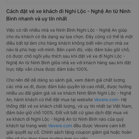
Cách đặt vé xe khách đi Nghi Lộc - Nghệ An từ Ninh
Bình nhanh và uy tín nhất
Việc có rất nhiều nhà xe Ninh Bình Nghi Lộc - Nghệ An giúp
cho du khách có đa dạng sự lựa chọn. Đây cũng có thể là một
điều bất lợi làm cho hàng khách không biết nên chọn nhà xe
nào là phù hợp với mình. Bên cạnh đó, việc đảm bảo giữ chỗ,
có được chỗ ngồi yêu thích sau khi đặt vé xe đi Nghi Lộc -
Nghệ An từ Ninh Bình giữa nhà xe với khách hàng sau khi đặt
trực tiếp vẫn chưa được đảm bảo 100%.
Cho nên để dễ dàng so sánh giá, xem đánh giá chất lượng
các nhà xe đi, được đảm bảo quyền lợi cao nhất, được hưởng
nhiều ưu đãi giảm giá vé xe khách Ninh Bình Nghi Lộc - Nghệ
An, hành khách có thể đặt mua tại website
Vexere.com
- Hệ
thống đặt vé xe khách chất lượng, và uy tín nhất tại Việt Nam,
đảm bảo giữ chỗ 100%. Đối với bất cứ giao dịch đặt mua vé
xe khách đi Nghi Lộc - Nghệ An từ Ninh Bình nào của quý
khách tại trang web
Vexere.com
đều được Vexere cam kết
giải quyết sự cố. Chính sách tặng coupon giảm giá hoặc hoàn
tiền sẽ tùy theo từng trường hợp sự việc.