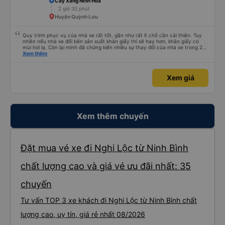
Cây Xăng Ninh Hoà
2 giờ 30 phút
Huyện Quỳnh Lưu
Quy trình phục vụ của nhà xe rất tốt, gần như rất ít chỗ cần cải thiện. Tuy
nhiên nếu nhà xe đổi bên sản xuất khăn giấy thì sẽ hay hơn, khăn giấy có
mùi hơi lạ. Còn lại mình đã chứng kiến nhiều sự thay đổi của nhà xe trong 2
tháng vừa rồi: tài xế và phụ xe ngày càng thân thiện, quy trình phục vụ rõ
Xem thêm
ràng và phục vụ nhanh chóng, đã giải quyết điểm nghẽn trung chuyển ở Hà
Nội khi đã phân vùng từng xe
Xem giá
Xem thêm chuyến
Đặt mua vé xe đi Nghi Lộc từ Ninh Bình
chất lượng cao và giá vé ưu đãi nhất: 35
chuyến
Tư vấn TOP 3 xe khách đi Nghi Lộc từ Ninh Bình chất
lượng cao, uy tín, giá rẻ nhất 08/2026