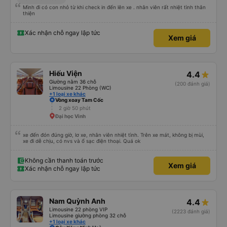
Mình đi có con nhỏ từ khi check in đến lên xe . nhân viên rất nhiệt tình thân
thiện
Xác nhận chỗ ngay lập tức
Xem giá
Hiếu Viện
4.4
Giường nằm 36 chỗ
(200 đánh giá)
Limousine 22 Phòng (WC)
+1 loại xe khác
Vòng xoay Tam Cốc
2 giờ 50 phút
Đại học Vinh
xe đến đón đúng giờ, lơ xe, nhân viên nhiệt tình. Trên xe mát, không bị mùi,
xe đi dễ chịu, có nvs và ổ sạc điện thoại. Quá ok
Không cần thanh toán trước
Xem giá
Xác nhận chỗ ngay lập tức
Nam Quỳnh Anh
4.4
Limousine 22 phòng VIP
(2223 đánh giá)
Limousine giường phòng 32 chỗ
+1 loại xe khác