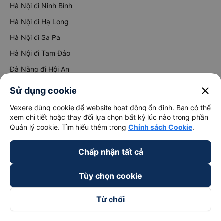
Hà Nội đi Ninh Bình
Hà Nội đi Hạ Long
Hà Nội đi Sa Pa
Hà Nội đi Tam Đảo
Đà Nẵng đi Hội An
Đà Nẵng đi Huế
close
Sử dụng cookie
Hải Phòng đi Hà Nội
Xem tất cả tuyến đường
Vexere dùng cookie để website hoạt động ổn định. Bạn có thể
xem chi tiết hoặc thay đổi lựa chọn bất kỳ lúc nào trong phần
Quản lý cookie. Tìm hiểu thêm trong
Chính sách Cookie
.
Chấp nhận tất cả
Tùy chọn cookie
keyboard_arrow_down
Về chúng tôi
Từ chối
keyboard_arrow_down
Hỗ trợ