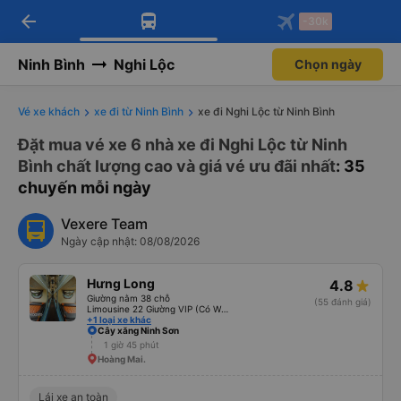
arrow_back
Tải app Vexere ngay!
Tải app Vexere
-30k
Mở app
Mở app
Nhận ưu đãi thành viên độc
-30k/ghế khi đặt vé máy bay qua
quyền
app
Ninh Bình
Nghi Lộc
Chọn ngày
Vé xe khách
xe đi từ Ninh Bình
xe đi Nghi Lộc từ Ninh Bình
Đặt mua vé xe 6 nhà xe đi Nghi Lộc từ Ninh
Bình chất lượng cao và giá vé ưu đãi nhất
: 35
chuyến mỗi ngày
Vexere Team
Ngày cập nhật: 08/08/2026
Hưng Long
4.8
Giường nằm 38 chỗ
(55 đánh giá)
Limousine 22 Giường VIP (Có WC)
+1 loại xe khác
Cây xăng Ninh Sơn
1 giờ 45 phút
Hoàng Mai.
Lái xe an toàn