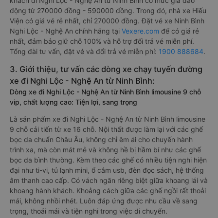
khách đi Nghi Lộc - Nghệ An từ Ninh Bình có mức giá dao
động từ 270000 đồng - 590000 đồng. Trong đó, nhà xe Hiếu
Viện có giá vé rẻ nhất, chỉ 270000 đồng. Đặt vé xe Ninh Bình
Nghi Lộc - Nghệ An chính hãng tại
Vexere.com
để có giá rẻ
nhất, đảm bảo giữ chỗ 100% và hỗ trợ đổi trả vé miễn phí.
Tổng đài tư vấn, đặt vé và đổi trả vé miễn phí:
1900 888684
.
3. Giới thiệu, tư vấn các dòng xe chạy tuyến đường
xe đi Nghi Lộc - Nghệ An từ Ninh Bình:
Dòng xe đi Nghi Lộc - Nghệ An từ Ninh Bình limousine 9 chỗ
vip, chất lượng cao: Tiện lợi, sang trọng
Là sản phẩm xe đi Nghi Lộc - Nghệ An từ Ninh Bình limousine
9 chỗ cải tiến từ xe 16 chỗ. Nội thất được làm lại với các ghế
bọc da chuẩn Châu Âu, không chỉ êm ái cho chuyến hành
trình xa, mà còn mát mẻ và không hề bị hầm bí như các ghế
bọc da bình thường. Kèm theo các ghế có nhiều tiện nghi hiện
đại như ti-vi, tủ lạnh mini, ổ cắm usb, đèn đọc sách, hệ thống
âm thanh cao cấp. Có vách ngăn riêng biệt giữa khoang lái và
khoang hành khách. Khoảng cách giữa các ghế ngồi rất thoải
mái, không nhồi nhét. Luôn đáp ứng được nhu cầu về sang
trọng, thoải mái và tiện nghi trong việc di chuyển.