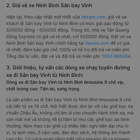
2. Giá vé xe Ninh Bình Sân bay Vinh
Hiện tại, theo cập nhật mới nhất của
Vexere.com
, giá vé xe
khách đi Sân bay Vinh từ Ninh Bình có mức giá dao động từ
500000 đồng - 500000 đồng. Trong đó, nhà xe Tân Quang
Dũng Express có giá vé rẻ nhất, chỉ 500000 đồng. Đặt vé xe
Ninh Bình Sân bay Vinh chính hãng tại
Vexere.com
để có giá
rẻ nhất, đảm bảo giữ chỗ 100% và hỗ trợ đổi trả vé miễn phí.
Tổng đài tư vấn, đặt vé và đổi trả vé miễn phí:
1900 888684
.
3. Giới thiệu, tư vấn các dòng xe chạy tuyến đường
xe đi Sân bay Vinh từ Ninh Bình:
Dòng xe đi Sân bay Vinh từ Ninh Bình limousine 9 chỗ vip,
chất lượng cao: Tiện lợi, sang trọng
Là sản phẩm xe đi Sân bay Vinh từ Ninh Bình limousine 9 chỗ
cải tiến từ xe 16 chỗ. Nội thất được làm lại với các ghế bọc da
chuẩn Châu Âu, không chỉ êm ái cho chuyến hành trình xa, mà
còn mát mẻ và không hề bị hầm bí như các ghế bọc da bình
thường. Kèm theo các ghế có nhiều tiện nghi hiện đại như ti-
vi, tủ lạnh mini, ổ cắm usb, đèn đọc sách, hệ thống âm thanh
cao cấp. Có vách ngăn riêng biệt giữa khoang lái và khoang