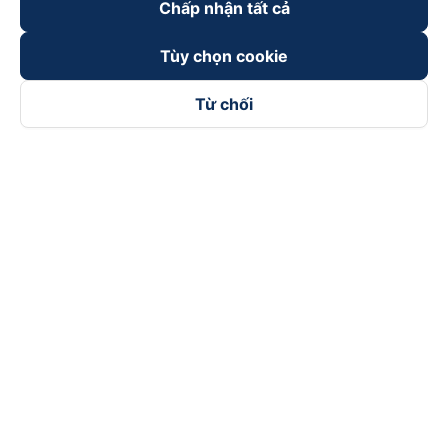
Chấp nhận tất cả
Tùy chọn cookie
Từ chối
Theo dõi chúng tôi trên
Facebook
Tiktok
Youtube
Công ty TNHH Thương Mại Dịch Vụ Vexere
Địa chỉ đăng ký kinh doanh: 8C Chữ Đồng Tử, Phường Tân
Sơn Nhất, TP. Hồ Chí Minh, Việt Nam
Địa chỉ
:
Lầu 2, toà nhà H3 Circo Hoàng Diệu, 384 Hoàng Diệu,
Phường Khánh Hội, TP Hồ Chí Minh, Việt Nam
Tầng 3, toà nhà 101 Láng Hạ, 101 Láng Hạ, Phường Láng, TP.
Hà Nội, Việt Nam
Giấy chứng nhận ĐKKD số 0315133726 do Sở KH và ĐT TP.
Hồ Chí Minh cấp lần đầu ngày 27/6/2018
Bản quyền © 2025 thuộc về Vexere.com