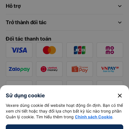
keyboard_arrow_down
Hỗ trợ
keyboard_arrow_down
Trở thành đối tác
Đối tác thanh toán
close
Sử dụng cookie
Vexere dùng cookie để website hoạt động ổn định. Bạn có thể
xem chi tiết hoặc thay đổi lựa chọn bất kỳ lúc nào trong phần
Quản lý cookie. Tìm hiểu thêm trong
Chính sách Cookie
.