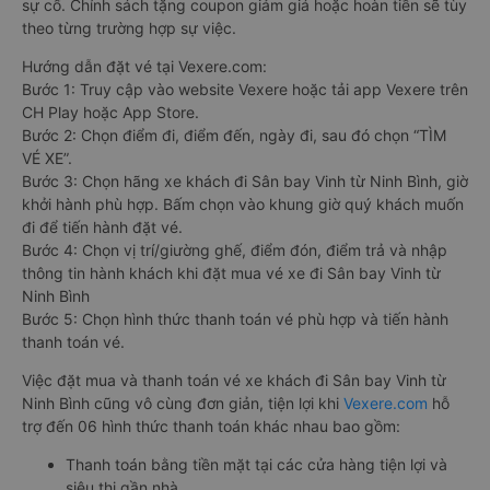
sự cố. Chính sách tặng coupon giảm giá hoặc hoàn tiền sẽ tùy
theo từng trường hợp sự việc.
Hướng dẫn đặt vé tại Vexere.com:
Bước 1: Truy cập vào website Vexere hoặc tải app Vexere trên
CH Play hoặc App Store.
Bước 2: Chọn điểm đi, điểm đến, ngày đi, sau đó chọn “TÌM
VÉ XE”.
Bước 3: Chọn hãng xe khách đi Sân bay Vinh từ Ninh Bình, giờ
khởi hành phù hợp. Bấm chọn vào khung giờ quý khách muốn
đi để tiến hành đặt vé.
Bước 4: Chọn vị trí/giường ghế, điểm đón, điểm trả và nhập
thông tin hành khách khi đặt mua vé xe đi Sân bay Vinh từ
Ninh Bình
Bước 5: Chọn hình thức thanh toán vé phù hợp và tiến hành
thanh toán vé.
Việc đặt mua và thanh toán vé xe khách đi Sân bay Vinh từ
Ninh Bình cũng vô cùng đơn giản, tiện lợi khi
Vexere.com
hỗ
trợ đến 06 hình thức thanh toán khác nhau bao gồm:
Thanh toán bằng tiền mặt tại các cửa hàng tiện lợi và
siêu thị gần nhà.