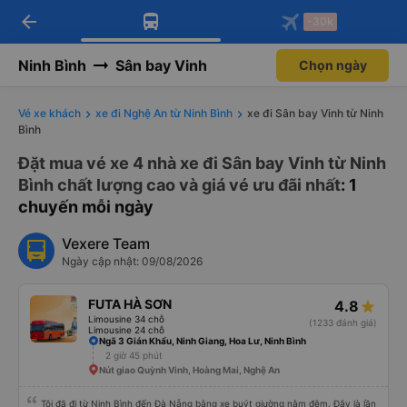
arrow_back
Tải app Vexere ngay!
Tải app Vexere
-30k
Mở app
Mở app
Nhận ưu đãi thành viên độc
-30k/ghế khi đặt vé máy bay qua
quyền
app
Ninh Bình
Sân bay Vinh
Chọn ngày
Vé xe khách
xe đi Nghệ An từ Ninh Bình
xe đi Sân bay Vinh từ Ninh
Bình
Đặt mua vé xe 4 nhà xe đi Sân bay Vinh từ Ninh
Bình chất lượng cao và giá vé ưu đãi nhất
: 1
chuyến mỗi ngày
Vexere Team
Ngày cập nhật: 09/08/2026
FUTA HÀ SƠN
4.8
Limousine 34 chỗ
(1233 đánh giá)
Limousine 24 chỗ
Ngã 3 Gián Khẩu, Ninh Giang, Hoa Lư, Ninh Bình
2 giờ 45 phút
Nút giao Quỳnh Vinh, Hoàng Mai, Nghệ An
Tôi đã đi từ Ninh Bình đến Đà Nẵng bằng xe buýt giường nằm đêm. Đây là lần