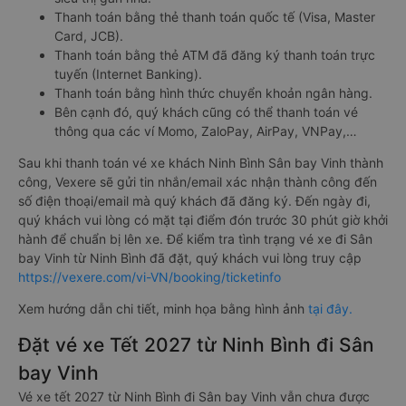
Thanh toán bằng thẻ thanh toán quốc tế (Visa, Master
Card, JCB).
Thanh toán bằng thẻ ATM đã đăng ký thanh toán trực
tuyến (Internet Banking).
Thanh toán bằng hình thức chuyển khoản ngân hàng.
Bên cạnh đó, quý khách cũng có thể thanh toán vé
thông qua các ví Momo, ZaloPay, AirPay, VNPay,…
Sau khi thanh toán vé xe khách Ninh Bình Sân bay Vinh thành
công, Vexere sẽ gửi tin nhắn/email xác nhận thành công đến
số điện thoại/email mà quý khách đã đăng ký. Đến ngày đi,
quý khách vui lòng có mặt tại điểm đón trước 30 phút giờ khởi
hành để chuẩn bị lên xe. Để kiểm tra tình trạng vé xe đi Sân
bay Vinh từ Ninh Bình đã đặt, quý khách vui lòng truy cập
https://vexere.com/vi-VN/booking/ticketinfo
Xem hướng dẫn chi tiết, minh họa bằng hình ảnh
tại đây.
Đặt vé xe Tết 2027 từ Ninh Bình đi Sân
bay Vinh
Vé xe tết 2027 từ Ninh Bình đi Sân bay Vinh vẫn chưa được