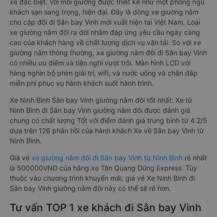
xe đặc biệt. Với mỗi giường được thiết kế như một phòng ngủ
khách sạn sang trọng, hiện đại. Đây là dòng xe giường nằm
cho cặp đôi đi Sân bay Vinh mới xuất hiện tại Việt Nam. Loại
xe giường nằm đôi ra đời nhằm đáp ứng yêu cầu ngày càng
cao của khách hàng về chất lượng dịch vụ vận tải. So với xe
giường nằm thông thường, xe giường nằm đôi đi Sân bay Vinh
có nhiều ưu điểm và tiện nghi vượt trội. Màn hình LCD với
hàng nghìn bộ phim giải trí, wifi, và nước uống và chăn đắp
miễn phí phục vụ hành khách suốt hành trình.
Xe Ninh Bình Sân bay Vinh giường nằm đôi tốt nhất: Xe từ
Ninh Bình đi Sân bay Vinh giường nằm đôi được đánh giá
chung có chất lượng Tốt với điểm đánh giá trung bình từ 4.2/5
dựa trên 126 phản hồi của hành khách Xe về Sân bay Vinh từ
Ninh Bình.
Giá vé
xe giường nằm đôi đi Sân bay Vinh từ Ninh Bình
rẻ nhất
là 500000VND của hãng xe Tân Quang Dũng Express. Tùy
thuộc vào chương trình khuyến mãi, giá vé Xe Ninh Bình đi
Sân bay Vinh giường nằm đôi này có thể sẽ rẻ hơn.
Tư vấn TOP 1 xe khách đi Sân bay Vinh