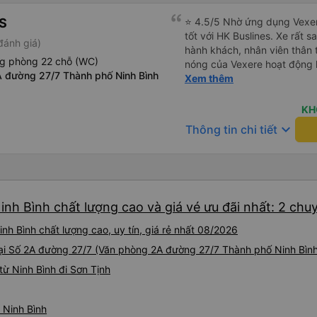
S
⭐ 4.5/5 Nhờ ứng dụng Vexer
tốt với HK Buslines. Xe rất s
đánh giá)
hành khách, nhân viên thân 
ng phòng 22 chỗ (WC)
nóng của Vexere hoạt động h
 đường 27/7 Thành phố Ninh Bình
với khách hàng. Nhược điểm: 
Xem thêm
trên ứng dụng quá nhanh, d
quay lại, điều này có thể dẫ
KH
vì điểm trả khách chỉ ở văn 
keyboard_arrow_down
Thông tin chi tiết
không phải ở nhà tôi :) Ưu đ
đúng giờ. Điểm đón khách ch
ký. Nhân viên chuyên nghiệp
đánh giá 4.5 sao cho cả ứng
Tôi hy vọng ứng dụng và công
inh Bình chất lượng cao và giá vé ưu đãi nhất: 2 chu
mang đến nhiều tiện ích hơn
có app Vexere mà mình được
nh Bình chất lượng cao, uy tín, giá rẻ nhất 08/2026
tô của HK Buslines khá ổn. 
cabin riêng, nhân viên phục
tại Số 2A đường 27/7 (Văn phòng 2A đường 27/7 Thành phố Ninh Bìn
của Vexere làm việc hiệu qu
ừ Ninh Bình đi Sơn Tịnh
hàng. Điểm trừ: -0,5 sao thờ
quá nhanh, chọn dễ dàng bư
sửa, dẫn đến nguy cơ bị mất
ừ Ninh Bình