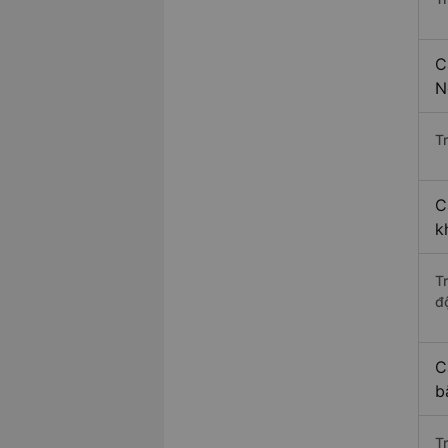
C
N
Tr
C
k
T
độ
C
b
T