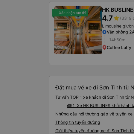
HK BUSLINE
Xác nhận tức thì
4.7
star
(3319 
Limousine giườ
Văn phòng 2A
14h50m
Coffee Luffy
Đặt mua vé xe đi Sơn Tịnh từ N
Tư vấn TOP 1 xe khách đi Sơn Tịnh từ Ni
🚌 1. Xe HK BUSLINES khởi hành 
Những câu hỏi thường gặp về tuyến xe t
Thông tin tuyến đường
Giới thiệu tuyến đường xe đi Sơn Tịnh t