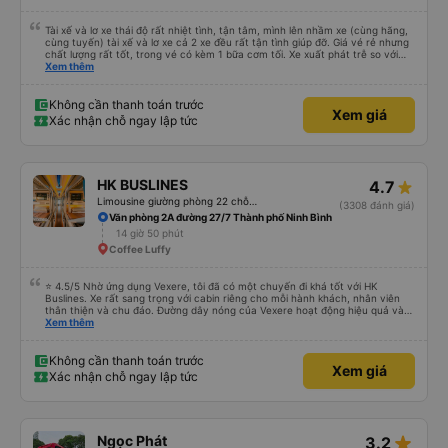
Tài xế và lơ xe thái độ rất nhiệt tình, tận tâm, mình lên nhầm xe (cùng hãng,
cùng tuyến) tài xế và lơ xe cả 2 xe đều rất tận tình giúp đỡ. Giá vé rẻ nhưng
chất lượng rất tốt, trong vé có kèm 1 bữa cơm tối. Xe xuất phát trễ so với
trên app 45p, nhưng do bão nên trời mưa rất to, có thể thông cảm được.
Xem thêm
99/10
Không cần thanh toán trước
Xem giá
Xác nhận chỗ ngay lập tức
HK BUSLINES
4.7
Limousine giường phòng 22 chỗ (WC)
(3308 đánh giá)
Văn phòng 2A đường 27/7 Thành phố Ninh Bình
14 giờ 50 phút
Coffee Luffy
⭐ 4.5/5 Nhờ ứng dụng Vexere, tôi đã có một chuyến đi khá tốt với HK
Buslines. Xe rất sang trọng với cabin riêng cho mỗi hành khách, nhân viên
thân thiện và chu đáo. Đường dây nóng của Vexere hoạt động hiệu quả và
thể hiện trách nhiệm với khách hàng. Nhược điểm: -0.5 sao vì quy trình đặt
Xem thêm
vé trên ứng dụng quá nhanh, dễ chọn sai bước và không thể quay lại, điều
này có thể dẫn đến việc hủy dịch vụ. -0.5 sao vì điểm trả khách chỉ ở văn
phòng đại diện của công ty, không phải ở nhà tôi :) Ưu điểm: Xe buýt khởi
Không cần thanh toán trước
Xem giá
hành và đến đúng giờ. Điểm đón khách chính xác tại địa điểm đã đăng ký.
Xác nhận chỗ ngay lập tức
Nhân viên chuyên nghiệp và hữu ích. Nhìn chung, tôi đánh giá 4.5 sao cho
cả ứng dụng Vexere và HK Buslines. Tôi hy vọng ứng dụng và công ty sẽ tiếp
tục cải thiện để mang đến nhiều tiện ích hơn nữa cho hành khách. Best (Nhờ
có app Vexere mà mình được trải nghiệm chuyến đi bằng ô tô của HK
Buslines khá ổn. Xe sang trọng, mỗi người một cabin riêng, nhân viên phục
star_rate
Ngọc Phát
3.2
vụ nhiệt tình. Đường dây nóng của Vexere làm việc hiệu quả, có trách nhiệm