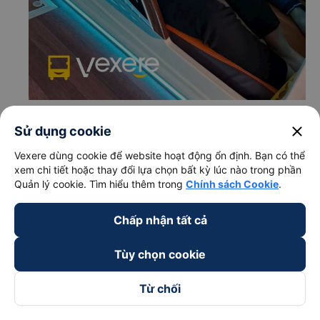
c. Lộ trình, giờ khởi hành và giờ kết thúc của xe khách
close
Sử dụng cookie
Ngọc Phát
Vexere dùng cookie để website hoạt động ổn định. Bạn có thể
Giờ xuất phát ở Ninh Bình: 18:30
xem chi tiết hoặc thay đổi lựa chọn bất kỳ lúc nào trong phần
Giờ đến nơi ở Quảng Ngãi: 10:30
Quản lý cookie. Tìm hiểu thêm trong
Chính sách Cookie
.
Thời gian chạy từ Ninh Bình đi Quảng Ngãi của nhà
xe
Ngọc Phát
khoảng: 16 giờ
Chấp nhận tất cả
d. Các điểm đón khách của nhà xe Ngọc Phát
Tùy chọn cookie
Ninh Bình (Dọc QL 1A)
e. Các điểm trả khách của nhà xe Ngọc Phát
Từ chối
Quảng Ngãi (dọc QL1A)