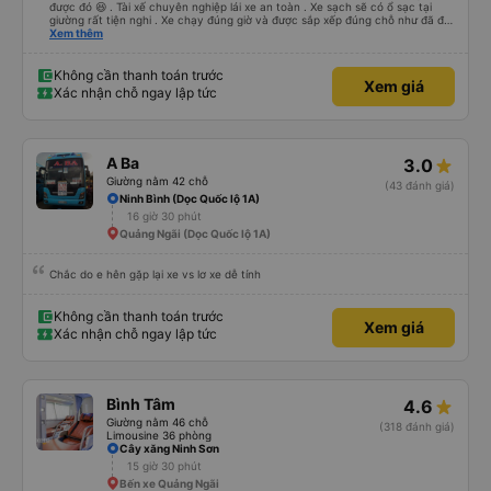
được đó 😆 . Tài xế chuyên nghiệp lái xe an toàn . Xe sạch sẽ có ổ sạc tại
giường rất tiện nghi . Xe chạy đúng giờ và được sắp xếp đúng chỗ như đã đặt
. Điểm 10 cho hoàng long đỏ 👍
Xem thêm
Không cần thanh toán trước
Xem giá
Xác nhận chỗ ngay lập tức
A Ba
3.0
Giường nằm 42 chỗ
(43 đánh giá)
Ninh Bình (Dọc Quốc lộ 1A)
16 giờ 30 phút
Quảng Ngãi (Dọc Quốc lộ 1A)
Chắc do e hên gặp lại xe vs lơ xe dễ tính
Không cần thanh toán trước
Xem giá
Xác nhận chỗ ngay lập tức
Bình Tâm
4.6
Giường nằm 46 chỗ
(318 đánh giá)
Limousine 36 phòng
Cây xăng Ninh Sơn
15 giờ 30 phút
Bến xe Quảng Ngãi