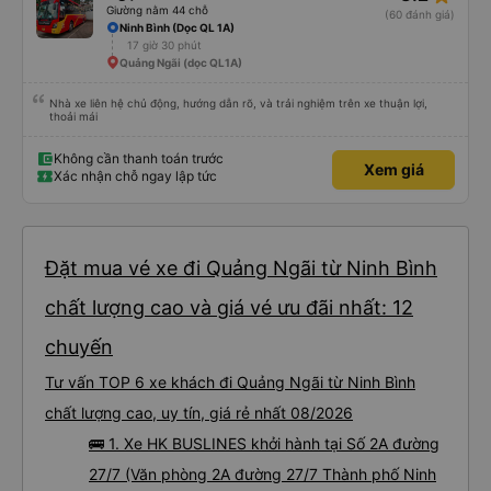
với khách hàng. Điểm trừ: -0,5 sao thời gian thao tác trên ứng dụng quá
Giường nằm 44 chỗ
(60 đánh giá)
nhanh, chọn dễ dàng bước và không thể quay lại chỉnh sửa, dẫn đến nguy
Ninh Bình (Dọc QL 1A)
cơ bị mất dịch vụ. -0,5 sao khi khách hàng, chỉ tại văn phòng đại diện không
17 giờ 30 phút
trả lời tại nhà riêng. Điểm cộng: Xe xuất bến và đến nơi đúng địa điểm đã
đăng ký. Nhân viên chuyên nghiệp, Nhiệt tình, mình đánh giá 4,5 sao cho cả
Quảng Ngãi (dọc QL1A)
app Vexere và HK Busline và hãng sẽ ngày phát triển để mang lại trải
nghiệm tiện lợi hơn cho hành khách.
Nhà xe liên hệ chủ động, hướng dẫn rõ, và trải nghiệm trên xe thuận lợi,
thoải mái
Không cần thanh toán trước
Xem giá
Xác nhận chỗ ngay lập tức
Đặt mua vé xe đi Quảng Ngãi từ Ninh Bình
chất lượng cao và giá vé ưu đãi nhất: 12
chuyến
Tư vấn TOP 6 xe khách đi Quảng Ngãi từ Ninh Bình
chất lượng cao, uy tín, giá rẻ nhất 08/2026
🚌 1. Xe HK BUSLINES khởi hành tại Số 2A đường
27/7 (Văn phòng 2A đường 27/7 Thành phố Ninh