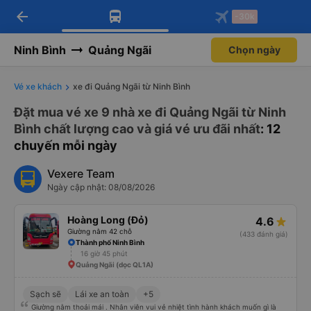
arrow_back
Tải app Vexere ngay!
Tải app Vexere
-30k
Mở app
Mở app
Nhận ưu đãi thành viên độc
-30k/ghế khi đặt vé máy bay qua
quyền
app
Ninh Bình
Quảng Ngãi
Chọn ngày
Vé xe khách
xe đi Quảng Ngãi từ Ninh Bình
Đặt mua vé xe 9 nhà xe đi Quảng Ngãi từ Ninh
Bình chất lượng cao và giá vé ưu đãi nhất
: 12
chuyến mỗi ngày
Vexere Team
Ngày cập nhật: 08/08/2026
Hoàng Long (Đỏ)
4.6
Giường nằm 42 chỗ
(433 đánh giá)
Thành phố Ninh Bình
16 giờ 45 phút
Quảng Ngãi (dọc QL1A)
Sạch sẽ
Lái xe an toàn
+5
Giường nằm thoải mái . Nhân viên vui vẻ nhiệt tình hành khách muốn gì là