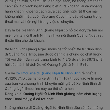
vi, tủ lạnh mini, ổ cắm usb, đèn đọc sách, hệ thống âm thanh
cao cấp. Có vách ngăn riêng biệt giữa khoang lái và khoang
hành khách. Khoảng cách giữa các ghế ngồi rất thoải mái,
không nhồi nhét. Luôn đáp ứng được nhu cầu về sang trọng,
thoải mái và tiện nghi trong việc di chuyển.
Đây là loại xe Ninh Bình Quảng Ngãi có hỗ trợ đón/trả tận nơi
miễn phí tại nội thành Ninh Bình và nội thành Quảng Ngãi, rất
thuận tiện cho du khách.
Xe Ninh Bình Quảng Ngãi limousine tốt nhất: Xe từ Ninh Bình
đi Quảng Ngãi limousine được đánh giá chung có chất lượng
Tốt với điểm đánh giá trung bình từ 4.2/5 dựa trên 3673 phản
hồi của hành khách Xe về Quảng Ngãi từ Ninh Bình.
Giá vé
xe limousine đi Quảng Ngãi từ Ninh Bình
rẻ nhất là
451200VND của hãng xe Bình Tâm. Tùy thuộc vào vị trí ngồi
của bạn và chương trình khuyến mãi, giá vé Xe Ninh Bình đi
Quảng Ngãi limousine này có thể sẽ rẻ hơn
Dòng xe đi Quảng Ngãi từ Ninh Bình giường nằm chất lượng
cao: Thoải mái, giá cả tốt nhất
Những nhà xe đi Quảng Ngãi từ Ninh Bình đều sở hữu những