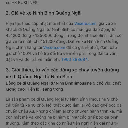
xe HK BUSLINES.
2. Giá vé xe Ninh Bình Quảng Ngãi
Hiện tại, theo cập nhật mới nhất của
Vexere.com
, giá vé xe
khách đi Quảng Ngãi từ Ninh Bình có mức giá dao động từ
451200 đồng - 1350000 đồng. Trong đó, nhà xe Bình Tâm có
giá vé rẻ nhất, chỉ 451200 đồng. Đặt vé xe Ninh Bình Quảng
Ngãi chính hãng tại
Vexere.com
để có giá rẻ nhất, đảm bảo
giữ chỗ 100% và hỗ trợ đổi trả vé miễn phí. Tổng đài tư vấn,
đặt vé và đổi trả vé miễn phí:
1900 888684
.
3. Giới thiệu, tư vấn các dòng xe chạy tuyến đường
xe đi Quảng Ngãi từ Ninh Bình:
Dòng xe đi Quảng Ngãi từ Ninh Bình limousine 9 chỗ vip, chất
lượng cao: Tiện lợi, sang trọng
Là sản phẩm xe đi Quảng Ngãi từ Ninh Bình limousine 9 chỗ
cải tiến từ xe 16 chỗ. Nội thất được làm lại với các ghế bọc da
chuẩn Châu Âu, không chỉ êm ái cho chuyến hành trình xa, mà
còn mát mẻ và không hề bị hầm bí như các ghế bọc da bình
thường. Kèm theo các ghế có nhiều tiện nghi hiện đại như ti-