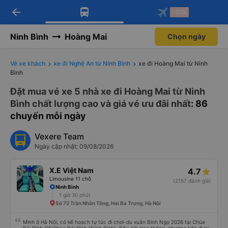
arrow_back
Tải app Vexere ngay!
Tải app Vexere
-30k
Mở app
Mở app
Nhận ưu đãi thành viên độc
-30k/ghế khi đặt vé máy bay qua
quyền
app
Ninh Bình
Hoàng Mai
Chọn ngày
Vé xe khách
xe đi Nghệ An từ Ninh Bình
xe đi Hoàng Mai từ Ninh
Bình
Đặt mua vé xe 5 nhà xe đi Hoàng Mai từ Ninh
Bình chất lượng cao và giá vé ưu đãi nhất
: 86
chuyến mỗi ngày
Vexere Team
Ngày cập nhật: 09/08/2026
X.E Việt Nam
4.7
Limousine 11 chỗ
(2157 đánh giá)
Ninh Bình
1 giờ 30 phút
Số 72 Trần Nhân Tông, Hai Bà Trưng, Hà Nội
Mình ở Hà Nội, có kế hoạch tự túc đi chơi-du xuân Bính Ngọ 2026 tại Chùa