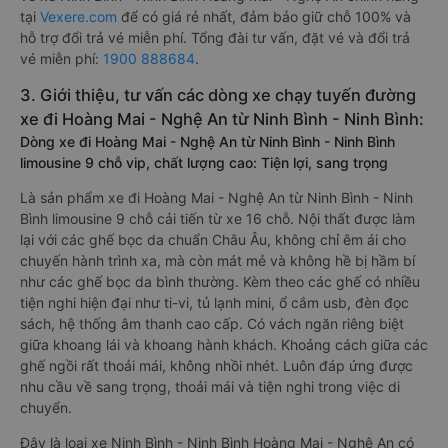
tại
Vexere.com
để có giá rẻ nhất, đảm bảo giữ chỗ 100% và
hỗ trợ đổi trả vé miễn phí. Tổng đài tư vấn, đặt vé và đổi trả
vé miễn phí:
1900 888684
.
3. Giới thiệu, tư vấn các dòng xe chạy tuyến đường
xe đi Hoàng Mai - Nghệ An từ Ninh Bình - Ninh Bình:
Dòng xe đi Hoàng Mai - Nghệ An từ Ninh Bình - Ninh Bình
limousine 9 chỗ vip, chất lượng cao: Tiện lợi, sang trọng
Là sản phẩm xe đi Hoàng Mai - Nghệ An từ Ninh Bình - Ninh
Bình limousine 9 chỗ cải tiến từ xe 16 chỗ. Nội thất được làm
lại với các ghế bọc da chuẩn Châu Âu, không chỉ êm ái cho
chuyến hành trình xa, mà còn mát mẻ và không hề bị hầm bí
như các ghế bọc da bình thường. Kèm theo các ghế có nhiều
tiện nghi hiện đại như ti-vi, tủ lạnh mini, ổ cắm usb, đèn đọc
sách, hệ thống âm thanh cao cấp. Có vách ngăn riêng biệt
giữa khoang lái và khoang hành khách. Khoảng cách giữa các
ghế ngồi rất thoải mái, không nhồi nhét. Luôn đáp ứng được
nhu cầu về sang trọng, thoải mái và tiện nghi trong việc di
chuyển.
Đây là loại xe Ninh Bình - Ninh Bình Hoàng Mai - Nghệ An có