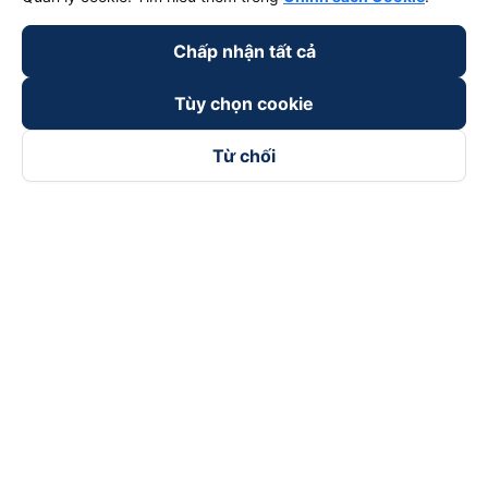
Chấp nhận tất cả
Tùy chọn cookie
Từ chối
Theo dõi chúng tôi trên
Facebook
Tiktok
Youtube
Công ty TNHH Thương Mại Dịch Vụ Vexere
Địa chỉ đăng ký kinh doanh: 8C Chữ Đồng Tử, Phường Tân
Sơn Nhất, TP. Hồ Chí Minh, Việt Nam
Địa chỉ
:
Lầu 2, toà nhà H3 Circo Hoàng Diệu, 384 Hoàng Diệu,
Phường Khánh Hội, TP Hồ Chí Minh, Việt Nam
Tầng 3, toà nhà 101 Láng Hạ, 101 Láng Hạ, Phường Láng, TP.
Hà Nội, Việt Nam
Giấy chứng nhận ĐKKD số 0315133726 do Sở KH và ĐT TP.
Hồ Chí Minh cấp lần đầu ngày 27/6/2018