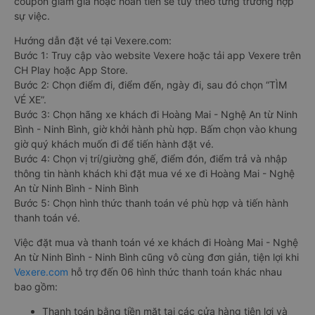
coupon giảm giá hoặc hoàn tiền sẽ tùy theo từng trường hợp
sự việc.
Hướng dẫn đặt vé tại Vexere.com:
Bước 1: Truy cập vào website Vexere hoặc tải app Vexere trên
CH Play hoặc App Store.
Bước 2: Chọn điểm đi, điểm đến, ngày đi, sau đó chọn “TÌM
VÉ XE”.
Bước 3: Chọn hãng xe khách đi Hoàng Mai - Nghệ An từ Ninh
Bình - Ninh Bình, giờ khởi hành phù hợp. Bấm chọn vào khung
giờ quý khách muốn đi để tiến hành đặt vé.
Bước 4: Chọn vị trí/giường ghế, điểm đón, điểm trả và nhập
thông tin hành khách khi đặt mua vé xe đi Hoàng Mai - Nghệ
An từ Ninh Bình - Ninh Bình
Bước 5: Chọn hình thức thanh toán vé phù hợp và tiến hành
thanh toán vé.
Việc đặt mua và thanh toán vé xe khách đi Hoàng Mai - Nghệ
An từ Ninh Bình - Ninh Bình cũng vô cùng đơn giản, tiện lợi khi
Vexere.com
hỗ trợ đến 06 hình thức thanh toán khác nhau
bao gồm:
Thanh toán bằng tiền mặt tại các cửa hàng tiện lợi và