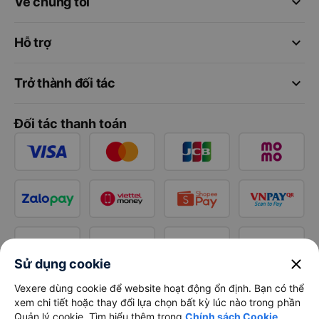
keyboard_arrow_down
Về chúng tôi
keyboard_arrow_down
Hỗ trợ
keyboard_arrow_down
Trở thành đối tác
Đối tác thanh toán
close
Sử dụng cookie
Vexere dùng cookie để website hoạt động ổn định. Bạn có thể
xem chi tiết hoặc thay đổi lựa chọn bất kỳ lúc nào trong phần
Quản lý cookie. Tìm hiểu thêm trong
Chính sách Cookie
.