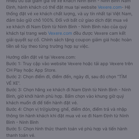
Số 2a Đường
Ninh Bình Travel
07:00 - 07:00
Lộc 
27/7
Tam Cốc
07:00 - 07:00
VP Ninh Bình
BigC
Limousine
Big 
Đường Trân
Quang Mười
05:00 - 17:00
thươ
Nhân Tông
phườ
Cách đặt vé xe khách đi Nam Định từ Ninh Bình -
Ninh Bình nhanh và uy tín nhất
Việc có rất nhiều nhà xe Ninh Bình - Ninh Bình Nam Định giúp
cho du khách có đa dạng sự lựa chọn. Đây cũng có thể là một
điều bất lợi làm cho hàng khách không biết nên chọn nhà xe
nào là phù hợp với mình. Bên cạnh đó, việc đảm bảo giữ chỗ,
có được chỗ ngồi yêu thích sau khi đặt vé xe đi Nam Định từ
Ninh Bình - Ninh Bình giữa nhà xe với khách hàng sau khi đặt
trực tiếp vẫn chưa được đảm bảo 100%.