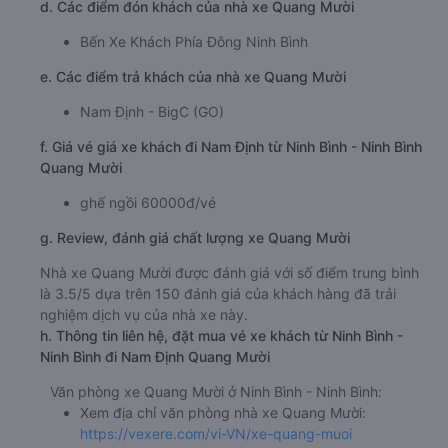
a. Giới thiệu xe Quang Mười
Nhà xe Quang Mười là một trong những nhà xe uy tín
nhất chuyên cung cấp dịch vụ vận tải hành khách từ từ
Ninh Bình - Ninh Bình đi Nam Định. Xe Quang Mười đi
Nam Định từ Ninh Bình - Ninh Bình có tần suất chạy khá
dày đặc trong ngày. Chất lượng tốt và giá cả phải chăng
là một điểm cộng lớn của nhà xe. Trên xe được trang bị
đầy đủ tiện nghi hiện đại. Đội ngũ nhân viên rất nhiệt tình,
chu đáo, luôn sẵn sàng hỗ trợ khách hàng trong suốt
hành trình.
b. Hình ảnh xe Quang Mười
c. Lộ trình, giờ khởi hành và giờ kết thúc của xe khách
Quang Mười
Giờ xuất phát ở Ninh Bình - Ninh Bình: 05:00, 06:00,
07:00, 08:00, 09:00, 10:00, 11:00, 12:00, 13:00,
14:00
Giờ đến nơi ở Nam Định: 5:42, 6:42, 7:42, 8:42, 9:42,
10:42, 11:42, 12:42, 13:42, 14:42