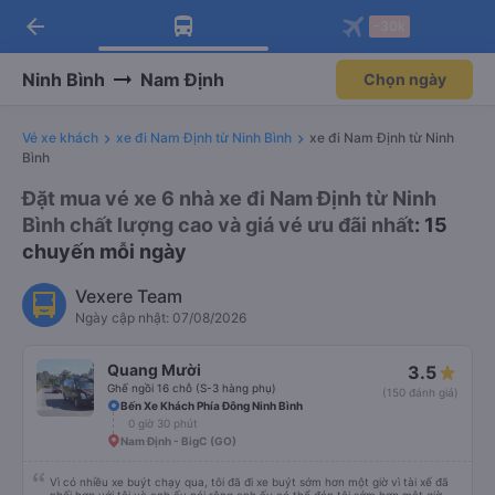
arrow_back
Tải app Vexere ngay!
Tải app Vexere
-30k
Mở app
Mở app
Nhận ưu đãi thành viên độc
-30k/ghế khi đặt vé máy bay qua
quyền
app
Ninh Bình
Nam Định
Chọn ngày
Vé xe khách
xe đi Nam Định từ Ninh Bình
xe đi Nam Định từ Ninh
Bình
Đặt mua vé xe 6 nhà xe đi Nam Định từ Ninh
Bình chất lượng cao và giá vé ưu đãi nhất
: 15
chuyến mỗi ngày
Vexere Team
Ngày cập nhật: 07/08/2026
Quang Mười
3.5
Ghế ngồi 16 chỗ (S-3 hàng phụ)
(150 đánh giá)
Bến Xe Khách Phía Đông Ninh Bình
0 giờ 30 phút
Nam Định - BigC (GO)
Vì có nhiều xe buýt chạy qua, tôi đã đi xe buýt sớm hơn một giờ vì tài xế đã