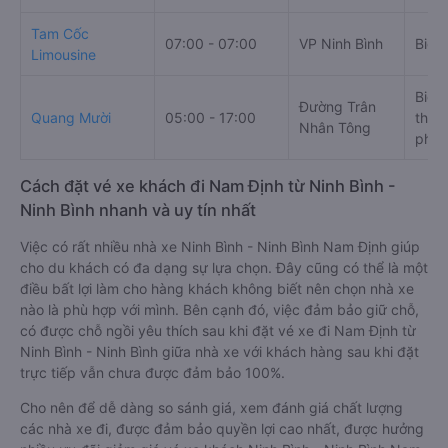
Văn phòng xe Quang Mười ở Ninh Bình - Ninh Bình:
Xem địa chỉ văn phòng nhà xe Quang Mười:
https://vexere.com/vi-VN/xe-quang-muoi
Số điện thoại đặt mua vé xe Ninh Bình - Ninh Bình
Nam Định:
1900 888684
Bảng tổng hợp thông tin
Giờ
Điểm
Nhà xe
chạy
đi