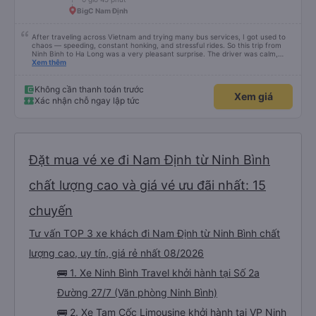
BigC Nam Định
After traveling across Vietnam and trying many bus services, I got used to
chaos — speeding, constant honking, and stressful rides. So this trip from
Ninh Binh to Ha Long was a very pleasant surprise. The driver was calm,
drove safely, didn’t speed, and avoided unnecessary honking. The ride felt
Xem thêm
smooth and controlled the entire way. What impressed me even more was
the service: the driver picked up my family directly from our hotel and kindly
offered to drop us off at our hotel in Ha Long, saving us extra time and
Không cần thanh toán trước
Xem giá
hassle. A truly comfortable trip for the whole family. I’m glad I chose this
Xác nhận chỗ ngay lập tức
service and can confidently recommend it. } Sau khi đi nhiều nơi ở Việt Nam
và thử nhiều hãng xe, tôi đã quen với việc xe chạy nhanh, bóp còi liên tục và
những chuyến đi khá căng thẳng. Vì vậy chuyến đi từ Ninh Bình đến Hạ Long
lần này là một bất ngờ rất dễ chịu. Tài xế lái xe bình tĩnh, an toàn, không
chạy quá tốc độ và không bấm còi không cần thiết. Suốt hành trình rất êm
và dễ chịu. Điểm cộng lớn là dịch vụ: tài xế đón gia đình tôi tận khách sạn và
còn chủ động đề nghị đưa chúng tôi đến đúng khách sạn ở Hạ Long, giúp tiết
Đặt mua vé xe đi Nam Định từ Ninh Bình
kiệm thời gian và tránh phiền toái. Một chuyến đi rất thoải mái cho cả gia
đình. Tôi rất hài lòng và hoàn toàn có thể рекомендовать dịch vụ này
chất lượng cao và giá vé ưu đãi nhất: 15
chuyến
Tư vấn TOP 3 xe khách đi Nam Định từ Ninh Bình chất
lượng cao, uy tín, giá rẻ nhất 08/2026
🚌 1. Xe Ninh Bình Travel khởi hành tại Số 2a
Đường 27/7 (Văn phòng Ninh Bình)
🚌 2. Xe Tam Cốc Limousine khởi hành tại VP Ninh