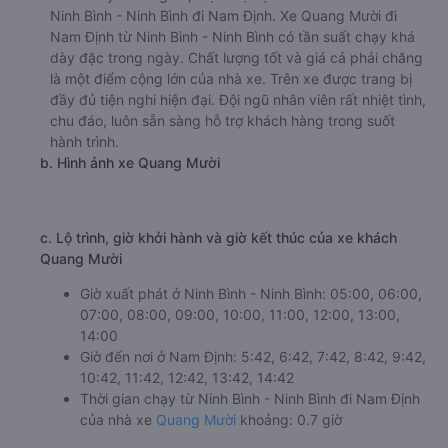
Tam Cốc Limousine
ghế ngồi 255000đ/vé
limousine 255000đ/vé
g. Review, đánh giá chất lượng xe Tam Cốc Limousine
Nhà xe Tam Cốc Limousine được đánh giá với số điểm
trung bình là 4.5/5 dựa trên 31 đánh giá của khách hàng
đã trải nghiệm dịch vụ của nhà xe này.
h. Thông tin liên hệ, đặt mua vé xe khách từ Ninh Bình -
Ninh Bình đi Nam Định Tam Cốc Limousine
Văn phòng xe Tam Cốc Limousine ở Ninh Bình - Ninh
Bình:
Xem địa chỉ văn phòng nhà xe Tam Cốc Limousine:
https://vexere.com/vi-VN/xe-tam-coc-limousine
Số điện thoại đặt mua vé xe Ninh Bình - Ninh Bình
Nam Định:
1900 888684
🚌 3. Xe Quang Mười khởi hành tại Đường Trân Nhân
Tông (Bến Xe Khách Phía Đông Ninh Bình)