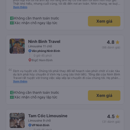
phối hợp với tôi và anh ấy nói rằng anh ấy có thể đón tôi sớm hơn một giờ.
Thật khó hiểu, nhưng cuối cùng, tôi đã đến nơi an toàn. Nhìn chung, xe buýt
tốt và tài xế rất hữu ích
Xem thêm
Không cần thanh toán trước
Xem giá
Xác nhận chỗ ngay lập tức
Ninh Bình Travel
4.8
Limousine 11 chỗ
(86 đánh giá)
Văn phòng Ninh Bình
0 giờ 45 phút
BigC Nam Định
Dịch vụ tuyệt vời. Chúng tôi phải thay đổi kế hoạch vào phút chót vì các tàu
du lịch phải hủy chuyến ở Vịnh Hạ Long (do thời tiết). Tổng đài của Ninh Bình
Travel rất tuyệt vời trong việc sắp xếp lại chuyến đi của chúng tôi. Họ phản
hồi rất nhanh và cập nhật trực tiếp cho tôi qua WhatsApp. Chúng tôi rất tự
Xem thêm
tin khi có thể liên hệ trực tiếp với ai đó và họ trả lời trong vòng vài phút. Cảm
ơn bạn.
Không cần thanh toán trước
Xem giá
Xác nhận chỗ ngay lập tức
Tam Cốc Limousine
4.5
Limousine 9 chỗ
(31 đánh giá)
VP Ninh Bình
0 giờ 45 phút