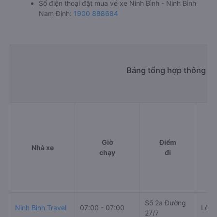
Thời gian chạy từ Ninh Bình - Ninh Bình đi Nam Định
của nhà xe
Quang Mười
khoảng: 0.7 giờ
d. Các điểm đón khách của nhà xe Quang Mười
Bến Xe Khách Phía Đông Ninh Bình
e. Các điểm trả khách của nhà xe Quang Mười
Nam Định - BigC (GO)
f. Giá vé giá xe khách đi Nam Định từ Ninh Bình - Ninh Bình
Quang Mười
ghế ngồi 60000đ/vé
g. Review, đánh giá chất lượng xe Quang Mười
Nhà xe Quang Mười được đánh giá với số điểm trung bình
là 3.5/5 dựa trên 150 đánh giá của khách hàng đã trải
nghiệm dịch vụ của nhà xe này.
h. Thông tin liên hệ, đặt mua vé xe khách từ Ninh Bình -
Ninh Bình đi Nam Định Quang Mười