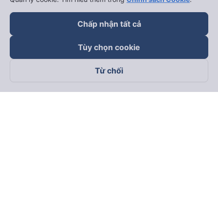
Xe đi Đà Lạt từ Sài Gòn
Vé tàu Sài Gòn Hà Nội
Chấp nhận tất cả
Xe đi Sapa từ Hà Nội
Vé tàu Nha Trang Đà Nẵn
Xe đi Hải Phòng từ Hà Nội
Vé tàu Đà Nẵng Huế
Tùy chọn cookie
Xe đi Vinh từ Hà Nội
Vé tàu Hà Nội Vinh
Từ chối
Thuê xe
Hà Nội đi Ninh Bình
Hà Nội đi Hạ Long
Hà Nội đi Sa Pa
Hà Nội đi Tam Đảo
Đà Nẵng đi Hội An
Đà Nẵng đi Huế
Hải Phòng đi Hà Nội
Xem tất cả tuyến đường