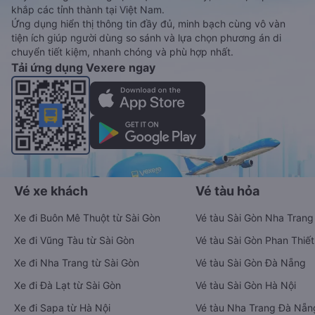
ngày đi, quý khách vui lòng có mặt tại điểm đón trước 30
phút giờ khởi hành để chuẩn bị lên xe. Để kiểm tra tình trạng
vé xe đi Nam Định từ Ninh Bình - Ninh Bình đã đặt, quý khách
vui lòng truy cập
https://vexere.com/vi-VN/booking/ticketinfo
Xem hướng dẫn chi tiết, minh họa bằng hình ảnh
tại đây.
Đặt vé xe Tết 2027 từ Ninh Bình đi Nam
Định
Vé xe tết 2027 từ Ninh Bình đi Nam Định vẫn chưa được công
bố. Vexere.com sẽ sớm thông báo cho các bạn thông tin vé
xe Tết 2027 bao gồm giá vé, lịch trình, ngày giờ bán vé của
các hãng xe khách đi tuyến đường Ninh Bình - Nam Định và
Nam Định - Ninh Bình ngay khi có thông tin từ các hãng xe.
Đặt vé máy bay giá rẻ từ Ninh Bình đi
Nam Định
Ứng dụng đặt vé Xe khách, Máy bay,
Tàu hoả và Thuê xe