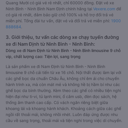
Quang Mười có giá vé rẻ nhất, chỉ 60000 đồng. Đặt vé xe
Ninh Bình - Ninh Bình Nam Định chính hãng tại
Vexere.com
để
có giá rẻ nhất, đảm bảo giữ chỗ 100% và hỗ trợ đổi trả vé
miễn phí. Tổng đài tư vấn, đặt vé và đổi trả vé miễn phí:
1900
888684
.
3. Giới thiệu, tư vấn các dòng xe chạy tuyến đường
xe đi Nam Định từ Ninh Bình - Ninh Bình:
Dòng xe đi Nam Định từ Ninh Bình - Ninh Bình limousine 9 chỗ
vip, chất lượng cao: Tiện lợi, sang trọng
Là sản phẩm xe đi Nam Định từ Ninh Bình - Ninh Bình
limousine 9 chỗ cải tiến từ xe 16 chỗ. Nội thất được làm lại với
các ghế bọc da chuẩn Châu Âu, không chỉ êm ái cho chuyến
hành trình xa, mà còn mát mẻ và không hề bị hầm bí như các
ghế bọc da bình thường. Kèm theo các ghế có nhiều tiện nghi
hiện đại như ti-vi, tủ lạnh mini, ổ cắm usb, đèn đọc sách, hệ
thống âm thanh cao cấp. Có vách ngăn riêng biệt giữa
khoang lái và khoang hành khách. Khoảng cách giữa các ghế
ngồi rất thoải mái, không nhồi nhét. Luôn đáp ứng được nhu
cầu về sang trọng, thoải mái và tiện nghi trong việc di chuyển.