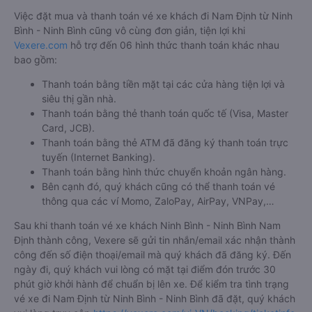
Cho nên để dễ dàng so sánh giá, xem đánh giá chất lượng
các nhà xe đi, được đảm bảo quyền lợi cao nhất, được hưởng
nhiều ưu đãi giảm giá vé xe khách Ninh Bình - Ninh Bình Nam
Định, hành khách có thể đặt mua tại website
Vexere.com
- Hệ
thống đặt vé xe khách chất lượng, và uy tín nhất tại Việt Nam,
đảm bảo giữ chỗ 100%. Đối với bất cứ giao dịch đặt mua vé
xe khách đi Nam Định từ Ninh Bình - Ninh Bình nào của quý
khách tại trang web
Vexere.com
đều được Vexere cam kết
giải quyết sự cố. Chính sách tặng coupon giảm giá hoặc hoàn
tiền sẽ tùy theo từng trường hợp sự việc.
Hướng dẫn đặt vé tại Vexere.com:
Bước 1: Truy cập vào website Vexere hoặc tải app Vexere trên
CH Play hoặc App Store.
Bước 2: Chọn điểm đi, điểm đến, ngày đi, sau đó chọn “TÌM
VÉ XE”.
Bước 3: Chọn hãng xe khách đi Nam Định từ Ninh Bình - Ninh
Bình, giờ khởi hành phù hợp. Bấm chọn vào khung giờ quý
khách muốn đi để tiến hành đặt vé.
Bước 4: Chọn vị trí/giường ghế, điểm đón, điểm trả và nhập
thông tin hành khách khi đặt mua vé xe đi Nam Định từ Ninh