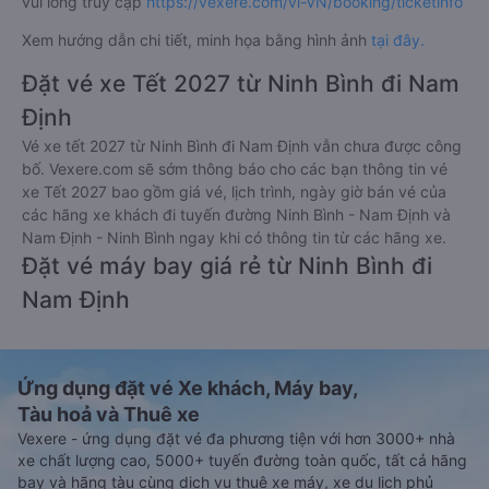
Bình - Ninh Bình
Bước 5: Chọn hình thức thanh toán vé phù hợp và tiến hành
thanh toán vé.
Việc đặt mua và thanh toán vé xe khách đi Nam Định từ Ninh
Bình - Ninh Bình cũng vô cùng đơn giản, tiện lợi khi
Vexere.com
hỗ trợ đến 06 hình thức thanh toán khác nhau
bao gồm:
Thanh toán bằng tiền mặt tại các cửa hàng tiện lợi và
siêu thị gần nhà.
Thanh toán bằng thẻ thanh toán quốc tế (Visa, Master
Card, JCB).
Thanh toán bằng thẻ ATM đã đăng ký thanh toán trực
tuyến (Internet Banking).
Thanh toán bằng hình thức chuyển khoản ngân hàng.
Bên cạnh đó, quý khách cũng có thể thanh toán vé
thông qua các ví Momo, ZaloPay, AirPay, VNPay,…
Sau khi thanh toán vé xe khách Ninh Bình - Ninh Bình Nam
Định thành công, Vexere sẽ gửi tin nhắn/email xác nhận thành
công đến số điện thoại/email mà quý khách đã đăng ký. Đến