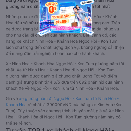
Dòng xe đi Ngọc Hồi - Kon Tum từ Ninh Hòa - Khánh Hòa
giường nằm chất lượng cao: Thoải mái, giá cả tốt nhất
Những nhà xe đi Ngọc Hồi - Kon Tum từ Ninh Hòa - Khánh
Hòa đều sở hữu những xe giường nằm chất lượng cao. Trên
xe được trang bị đầy đủ các trang thiết bị hiện đại phục vụ
cho nhu cầu di chuyển của hành khách. Bên cạnh đó, các
hãng xe khách Ninh Hòa - Khánh Hòa Ngọc Hồi - Kon Tum
luôn chú trọng đến chất lượng dịch vụ, không ngừng cải thiện
để mang đến trải nghiệm hoàn hảo cho hành khách.
Xe Ninh Hòa - Khánh Hòa Ngọc Hồi - Kon Tum giường nằm tốt
nhất: Xe từ Ninh Hòa - Khánh Hòa đi Ngọc Hồi - Kon Tum
giường nằm được đánh giá chung chất lượng Tốt với điểm
đánh giá trung bình từ 4.6/5 dựa trên 692 phản hồi của hành
khách Xe về Ngọc Hồi - Kon Tum từ Ninh Hòa - Khánh Hòa.
Giá vé
xe giường nằm đi Ngọc Hồi - Kon Tum từ Ninh Hòa -
Khánh Hòa
rẻ nhất là 390000VND của hãng xe Kim Anh (Kon
Tum). Tùy thuộc vào chương trình khuyến mãi, giá vé Xe Ninh
Hòa - Khánh Hòa đi Ngọc Hồi - Kon Tum giường nằm này có
thể sẽ rẻ hơn.
Tư vấn TOP 1 xe khách đi Ngọc Hồi -