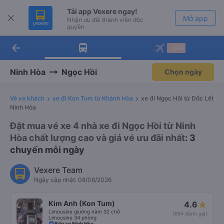
Tải app Vexere ngay!
Mở app
Nhận ưu đãi thành viên độc
quyền
arrow_back
Tải app Vexere
-30k
Mở app
-30k/ghế khi đặt vé máy bay qua
app
Ninh Hòa
Ngọc Hồi
Chọn ngày
Vé xe khách
xe đi Kon Tum từ Khánh Hòa
xe đi Ngọc Hồi từ Dốc Lết
Ninh Hòa
Đặt mua vé xe 4 nhà xe đi Ngọc Hồi từ Ninh
Hòa chất lượng cao và giá vé ưu đãi nhất
: 3
chuyến mỗi ngày
Vexere Team
Ngày cập nhật: 08/08/2026
Kim Anh (Kon Tum)
4.6
Limousine giường nằm 32 chỗ
(694 đánh giá)
Limousine 34 phòng
Bến xe Ninh Hòa