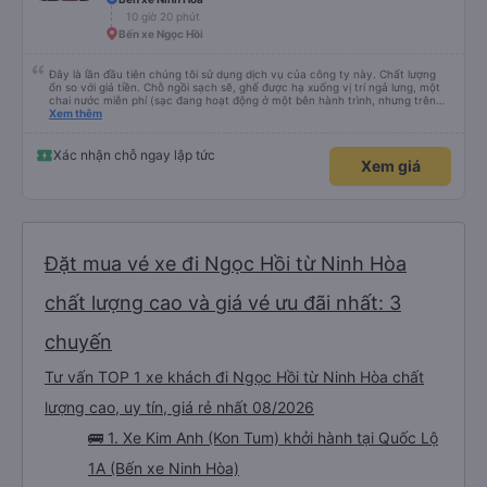
10 giờ 20 phút
Bến xe Ngọc Hồi
Đây là lần đầu tiên chúng tôi sử dụng dịch vụ của công ty này. Chất lượng
ổn so với giá tiền. Chỗ ngồi sạch sẽ, ghế được hạ xuống vị trí ngả lưng, một
chai nước miễn phí (sạc đang hoạt động ở một bên hành trình, nhưng trên
cùng xe đi chiều ngược lại có thể đã bị tắt.). Ở một hướng, xe buýt bị trễ một
Xem thêm
giờ, ở hướng ngược lại nó đến đúng giờ. Máy lạnh mạnh (lo lắng cho sức khỏe
nên mang theo quần áo ấm). Đôi khi có người ngồi ngay ở lối đi. Chúng tôi đã
mua vé trước qua Vexere và thanh toán tại Winmart. Rất thoải mái. (Chúng
Xác nhận chỗ ngay lập tức
Xem giá
tôi chạy xe dọc tuyến Nha Trang - Ngọc Hồi rồi về cùng ngày)
Đặt mua vé xe đi Ngọc Hồi từ Ninh Hòa
chất lượng cao và giá vé ưu đãi nhất: 3
chuyến
Tư vấn TOP 1 xe khách đi Ngọc Hồi từ Ninh Hòa chất
lượng cao, uy tín, giá rẻ nhất 08/2026
🚌 1. Xe Kim Anh (Kon Tum) khởi hành tại Quốc Lộ
1A (Bến xe Ninh Hòa)