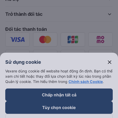
keyboard_arrow_down
Trở thành đối tác
Đối tác thanh toán
close
Sử dụng cookie
Vexere dùng cookie để website hoạt động ổn định. Bạn có thể
xem chi tiết hoặc thay đổi lựa chọn bất kỳ lúc nào trong phần
Quản lý cookie. Tìm hiểu thêm trong
Chính sách Cookie
.
Chấp nhận tất cả
Tùy chọn cookie