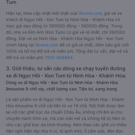
Tum
Hiện tại, theo cập nhật mới nhất của
Vexere.com
, giá vé xe
khách đi Ngọc Hồi - Kon Tum từ Ninh Hòa - Khánh Hòa có
mức giá dao động từ 390000 đồng - 390000 đồng. Trong
đó, nhà xe Kim Anh (Kon Tum) có giá vé rẻ nhất, chỉ 390000
đồng. Đặt vé xe Ninh Hòa - Khánh Hòa Ngọc Hồi - Kon Tum
chính hãng tại
Vexere.com
để có giá rẻ nhất, đảm bảo giữ chỗ
100% và hỗ trợ đổi trả vé miễn phí. Tổng đài tư vấn, đặt vé và
đổi trả vé miễn phí:
1900 888684
.
3. Giới thiệu, tư vấn các dòng xe chạy tuyến đường
xe đi Ngọc Hồi - Kon Tum từ Ninh Hòa - Khánh Hòa:
Dòng xe đi Ngọc Hồi - Kon Tum từ Ninh Hòa - Khánh Hòa
limousine 9 chỗ vip, chất lượng cao: Tiện lợi, sang trọng
Là sản phẩm xe đi Ngọc Hồi - Kon Tum từ Ninh Hòa - Khánh
Hòa limousine 9 chỗ cải tiến từ xe 16 chỗ. Nội thất được làm
lại với các ghế bọc da chuẩn Châu Âu, không chỉ êm ái cho
chuyến hành trình xa, mà còn mát mẻ và không hề bị hầm bí
như các ghế bọc da bình thường. Kèm theo các ghế có nhiều
tiện nghi hiện đại như ti-vi, tủ lạnh mini, ổ cắm usb, đèn đọc