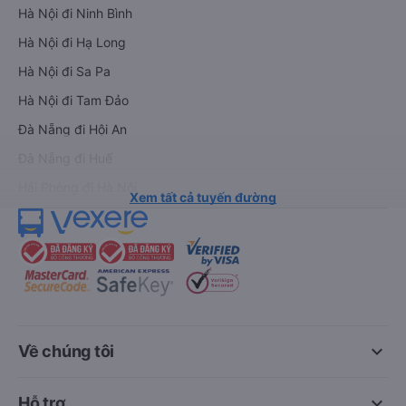
Hà Nội đi Ninh Bình
Hà Nội đi Hạ Long
Hà Nội đi Sa Pa
Hà Nội đi Tam Đảo
Đà Nẵng đi Hội An
Đà Nẵng đi Huế
Hải Phòng đi Hà Nội
Xem tất cả tuyến đường
keyboard_arrow_down
Về chúng tôi
keyboard_arrow_down
Hỗ trợ