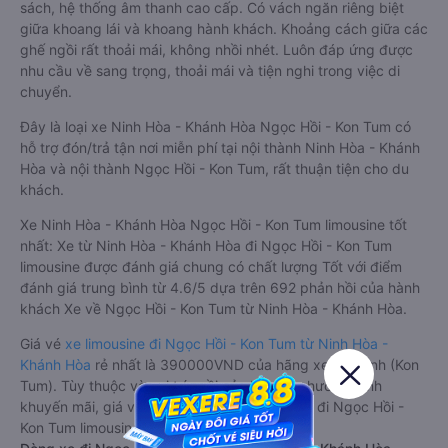
sách, hệ thống âm thanh cao cấp. Có vách ngăn riêng biệt
giữa khoang lái và khoang hành khách. Khoảng cách giữa các
ghế ngồi rất thoải mái, không nhồi nhét. Luôn đáp ứng được
nhu cầu về sang trọng, thoải mái và tiện nghi trong việc di
chuyển.
Đây là loại xe Ninh Hòa - Khánh Hòa Ngọc Hồi - Kon Tum có
hỗ trợ đón/trả tận nơi miễn phí tại nội thành Ninh Hòa - Khánh
Hòa và nội thành Ngọc Hồi - Kon Tum, rất thuận tiện cho du
khách.
Xe Ninh Hòa - Khánh Hòa Ngọc Hồi - Kon Tum limousine tốt
nhất: Xe từ Ninh Hòa - Khánh Hòa đi Ngọc Hồi - Kon Tum
limousine được đánh giá chung có chất lượng Tốt với điểm
đánh giá trung bình từ 4.6/5 dựa trên 692 phản hồi của hành
khách Xe về Ngọc Hồi - Kon Tum từ Ninh Hòa - Khánh Hòa.
Giá vé
xe limousine đi Ngọc Hồi - Kon Tum từ Ninh Hòa -
Khánh Hòa
rẻ nhất là 390000VND của hãng xe Kim Anh (Kon
Tum). Tùy thuộc vào vị trí ngồi của bạn và chương trình
khuyến mãi, giá vé Xe Ninh Hòa - Khánh Hòa đi Ngọc Hồi -
Kon Tum limousine này có thể sẽ rẻ hơn