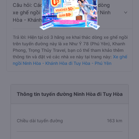
Câu hỏi: Các hãng xe nào khai thác dòng
xe ghế ngồi đi Tuy Hòa - Phú Yên từ Ninh
Hòa - Khánh Hòa?
Trả lời: Hiện tại có 3 hãng xe khai thác dòng xe ghế ngồi
trên tuyến đường này là xe Như Ý 78 (Phú Yên), Khanh
Phong, Trọng Thủy Travel, bạn có thể tham khảo thêm
thông tin và đặt vé các nhà xe này tại trang này:
Xe ghế
ngồi Ninh Hòa - Khánh Hòa đi Tuy Hòa - Phú Yên
Thông tin tuyến đường Ninh Hòa đi Tuy Hòa
Chiều dài tuyến đường
163 km