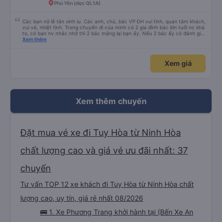
Phú Yên (dọc QL1A)
Các bạn nữ lễ tân xinh iu. Các anh, chú, bác VP ĐH vui tính, quan tâm khách,
vui vẻ, nhiệt tình. Trong chuyến đi của mình có 2 gia đình bác lớn tuổi nc khá
to, có bạn nv nhắc nhở thì 2 bác mắng lại bạn ấy. Nếu 2 bác ấy có đánh giá
xấu thì mình ngược lại nha. Bạn ấy nhắc nhở rất đúng. 2 bác nói rất to. To
Xem thêm
đến lỗi mình ngủ còn mơ được câu chuyện các bác nói với nhau xuất hiện
trong giấc mơ của mình luôn. Nên nếu bạn ấy bị phản ánh thì đừng trừ lương
bạn ấy nha. Nếu bạn ấy bị trừ thì bảo bạn ấy liên hệ sđt của mình, mình hỗ
Xem giá
trợ ạ. Số mình đuôi 666, chuyến ĐH-NT ngày 16/1. À các bạn nữ lễ tân xinh
iu còn đổi cho mình phòng đơn sang đôi xong còn note là (một mình) yêu
luôn. Nhưng phòng đôi mà nằm một thì mỗi lần xe rẽ 1 cái là ✈️ Ít đi xe khách
nhưng đủ để đánh giá 10/10.
Xem thêm chuyến
Đặt mua vé xe đi Tuy Hòa từ Ninh Hòa
chất lượng cao và giá vé ưu đãi nhất: 37
chuyến
Tư vấn TOP 12 xe khách đi Tuy Hòa từ Ninh Hòa chất
lượng cao, uy tín, giá rẻ nhất 08/2026
🚌 1. Xe Phương Trang khởi hành tại (Bến Xe An