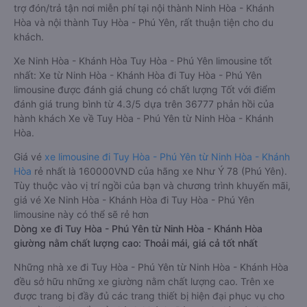
trợ đón/trả tận nơi miễn phí tại nội thành Ninh Hòa - Khánh
Hòa và nội thành Tuy Hòa - Phú Yên, rất thuận tiện cho du
khách.
Xe Ninh Hòa - Khánh Hòa Tuy Hòa - Phú Yên limousine tốt
nhất: Xe từ Ninh Hòa - Khánh Hòa đi Tuy Hòa - Phú Yên
limousine được đánh giá chung có chất lượng Tốt với điểm
đánh giá trung bình từ 4.3/5 dựa trên 36777 phản hồi của
hành khách Xe về Tuy Hòa - Phú Yên từ Ninh Hòa - Khánh
Hòa.
Giá vé
xe limousine đi Tuy Hòa - Phú Yên từ Ninh Hòa - Khánh
Hòa
rẻ nhất là 160000VND của hãng xe Như Ý 78 (Phú Yên).
Tùy thuộc vào vị trí ngồi của bạn và chương trình khuyến mãi,
giá vé Xe Ninh Hòa - Khánh Hòa đi Tuy Hòa - Phú Yên
limousine này có thể sẽ rẻ hơn
Dòng xe đi Tuy Hòa - Phú Yên từ Ninh Hòa - Khánh Hòa
giường nằm chất lượng cao: Thoải mái, giá cả tốt nhất
Những nhà xe đi Tuy Hòa - Phú Yên từ Ninh Hòa - Khánh Hòa
đều sở hữu những xe giường nằm chất lượng cao. Trên xe
được trang bị đầy đủ các trang thiết bị hiện đại phục vụ cho