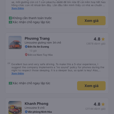
xe, mỗi giường còn có 1 con pikachu dàiiiiii để ôm nữa 🤣 cái mền hoạ tiết heo
hồng chắc con nít khoái lắm đây. Lần đầu tiên mình thấy có nhà xe chuẩn bị
cả bàn chải đánh răng. Có 2 ông bà cụ lên xe còn được nv dẫn tới tận nơi để
Xem thêm
hỗ trợ, nói chung là chu đáo ah.
Không cần thanh toán trước
Xem giá
Xác nhận chỗ ngay lập tức
Phương Trang
4.8
Limousine giường nằm 34 chỗ
(3978 đánh giá)
Bến Xe An Sương
13 giờ
Bến xe Nam Tuy Hòa
Excellent bus and very safe driving. To make this a 5-star experience, I
suggest the company implements a "no sound" policy for phones during the
night to respect those sleeping. It is a sleeper bus, so quiet is key! Also,
please display the Wi-Fi password clearly inside the cabin for convenience. I
Xem thêm
would definitely ride with them again! -------------- ​ Xe chất lượng tốt và
tài xế lái xe rất an toàn. Để dịch vụ hoàn hảo hơn, tôi góp ý nhà xe nên có
quy định rõ ràng về việc giữ im lặng (tắt âm thanh điện thoại) vào ban đêm
Xác nhận chỗ ngay lập tức
Xem giá
để tránh làm phiền hành khách khác ngủ. Ngoài ra, nhà xe nên dán sẵn mật
khẩu Wi-Fi trong xe để hành khách dễ dàng sử dụng. Tôi vẫn sẽ tiếp tục ủng
hộ nhà xe trong tương lai!
Khanh Phong
4.8
Limousine 9 chỗ
(21144 đánh giá)
Văn phòng Ninh Hòa