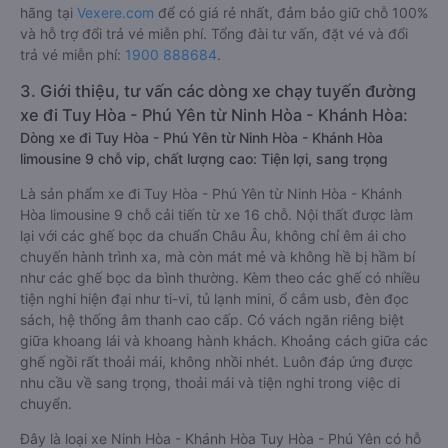
hãng tại
Vexere.com
để có giá rẻ nhất, đảm bảo giữ chỗ 100%
và hỗ trợ đổi trả vé miễn phí. Tổng đài tư vấn, đặt vé và đổi
trả vé miễn phí:
1900 888684
.
3. Giới thiệu, tư vấn các dòng xe chạy tuyến đường
xe đi Tuy Hòa - Phú Yên từ Ninh Hòa - Khánh Hòa:
Dòng xe đi Tuy Hòa - Phú Yên từ Ninh Hòa - Khánh Hòa
limousine 9 chỗ vip, chất lượng cao: Tiện lợi, sang trọng
Là sản phẩm xe đi Tuy Hòa - Phú Yên từ Ninh Hòa - Khánh
Hòa limousine 9 chỗ cải tiến từ xe 16 chỗ. Nội thất được làm
lại với các ghế bọc da chuẩn Châu Âu, không chỉ êm ái cho
chuyến hành trình xa, mà còn mát mẻ và không hề bị hầm bí
như các ghế bọc da bình thường. Kèm theo các ghế có nhiều
tiện nghi hiện đại như ti-vi, tủ lạnh mini, ổ cắm usb, đèn đọc
sách, hệ thống âm thanh cao cấp. Có vách ngăn riêng biệt
giữa khoang lái và khoang hành khách. Khoảng cách giữa các
ghế ngồi rất thoải mái, không nhồi nhét. Luôn đáp ứng được
nhu cầu về sang trọng, thoải mái và tiện nghi trong việc di
chuyển.
Đây là loại xe Ninh Hòa - Khánh Hòa Tuy Hòa - Phú Yên có hỗ