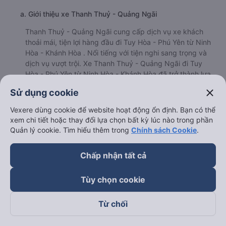
a. Giới thiệu xe Thanh Thuỷ - Quảng Ngãi
Thanh Thuỷ - Quảng Ngãi cung cấp dịch vụ xe khách
thoải mái, tiện lợi hàng đầu đi Tuy Hòa - Phú Yên từ Ninh
Hòa - Khánh Hòa . Nổi tiếng với tiện nghi sang trọng và
dịch vụ vượt trội. Xe Thanh Thuỷ - Quảng Ngãi đi Tuy
Hòa - Phú Yên từ Ninh Hòa - Khánh Hòa đã trở thành lựa
chọn yêu thích của nhiều người dân địa phương và du
close
Sử dụng cookie
khách yêu thích khám phá tuyến đường này.
b. Hình ảnh xe Thanh Thuỷ - Quảng Ngãi
Vexere dùng cookie để website hoạt động ổn định. Bạn có thể
xem chi tiết hoặc thay đổi lựa chọn bất kỳ lúc nào trong phần
Quản lý cookie. Tìm hiểu thêm trong
Chính sách Cookie
.
Chấp nhận tất cả
Tùy chọn cookie
Từ chối