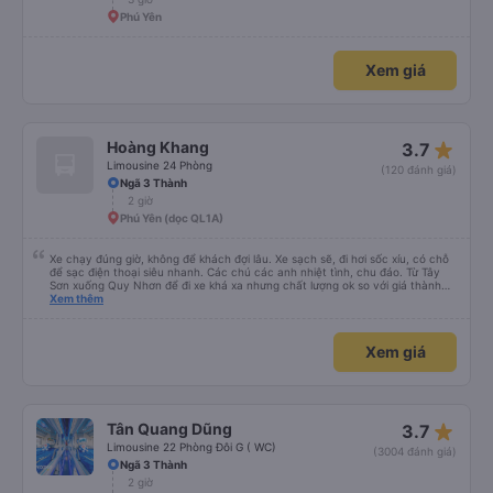
Phú Yên
Xem giá
star_rate
Hoàng Khang
3.7
Limousine 24 Phòng
(120 đánh giá)
Ngã 3 Thành
2 giờ
Phú Yên (dọc QL1A)
Xe chạy đúng giờ, không để khách đợi lâu. Xe sạch sẽ, đi hơi sốc xíu, có chỗ
để sạc điện thoại siêu nhanh. Các chú các anh nhiệt tình, chu đáo. Từ Tây
Sơn xuống Quy Nhơn để đi xe khá xa nhưng chất lượng ok so với giá thành
chung.
Xem thêm
Xem giá
star_rate
Tân Quang Dũng
3.7
Limousine 22 Phòng Đôi G ( WC)
(3004 đánh giá)
Ngã 3 Thành
2 giờ