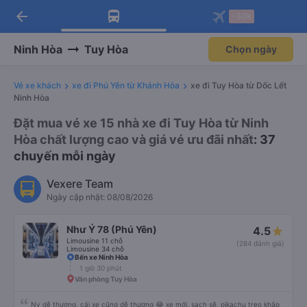
arrow_back
Tải app Vexere ngay!
Tải app Vexere
-30k
Mở app
Mở app
Nhận ưu đãi thành viên độc
-30k/ghế khi đặt vé máy bay qua
quyền
app
Ninh Hòa
Tuy Hòa
Chọn ngày
Vé xe khách
xe đi Phú Yên từ Khánh Hòa
xe đi Tuy Hòa từ Dốc Lết
Ninh Hòa
Đặt mua vé xe 15 nhà xe đi Tuy Hòa từ Ninh
Hòa chất lượng cao và giá vé ưu đãi nhất
: 37
chuyến mỗi ngày
Vexere Team
Ngày cập nhật: 08/08/2026
Như Ý 78 (Phú Yên)
4.5
Limousine 11 chỗ
(284 đánh giá)
Limousine 34 chỗ
Bến xe Ninh Hòa
1 giờ 30 phút
Văn phòng Tuy Hòa
Nv dễ thương, cái xe cũng dễ thương 😂 xe mới, sạch sẽ, pikachu treo khắp