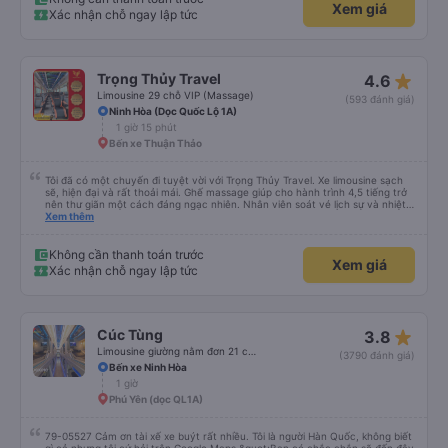
Xem giá
Xác nhận chỗ ngay lập tức
star_rate
Trọng Thủy Travel
4.6
Limousine 29 chỗ VIP (Massage)
(593 đánh giá)
Ninh Hòa (Dọc Quốc Lộ 1A)
1 giờ 15 phút
Bến xe Thuận Thảo
Tôi đã có một chuyến đi tuyệt vời với Trọng Thủy Travel. Xe limousine sạch
sẽ, hiện đại và rất thoải mái. Ghế massage giúp cho hành trình 4,5 tiếng trở
nên thư giãn một cách đáng ngạc nhiên. Nhân viên soát vé lịch sự và nhiệt
tình, tài xế cẩn thận và chuyên nghiệp, mọi thứ đều được tổ chức tốt. Các
Xem thêm
thông báo rõ ràng, việc lên xe dễ dàng, và toàn bộ chuyến đi diễn ra đúng
như kế hoạch. Tôi đặt vé qua Vexere, và toàn bộ trải nghiệm - từ khi đặt vé
đến khi đến nơi - đều suôn sẻ và không gặp rắc rối. Tôi rất hài lòng với công
Không cần thanh toán trước
Xem giá
ty này và chắc chắn sẽ chọn Trọng Thủy Travel một lần nữa. Rất đáng giới
Xác nhận chỗ ngay lập tức
thiệu!
star_rate
Cúc Tùng
3.8
Limousine giường nằm đơn 21 chỗ (WC)
(3790 đánh giá)
Bến xe Ninh Hòa
1 giờ
Phú Yên (dọc QL1A)
79-05527 Cảm ơn tài xế xe buýt rất nhiều. Tôi là người Hàn Quốc, không biết