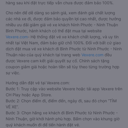
hàng sau khi đặt trực tiếp vẫn chưa được đảm bảo 100%.
Cho nên để dễ dàng so sánh giá, xem đánh giá chất lượng
các nhà xe đi, được đảm bảo quyền lợi cao nhất, được hưởng
nhiều ưu đãi giảm giá vé xe khách Ninh Phước - Ninh Thuận
Bình Phước, hành khách có thể đặt mua tại website
Vexere.com
- Hệ thống đặt vé xe khách chất lượng, và uy tín
nhất tại Việt Nam, đảm bảo giữ chỗ 100%. Đối với bất cứ giao
dịch đặt mua vé xe khách đi Bình Phước từ Ninh Phước - Ninh
Thuận nào của quý khách tại trang web
Vexere.com
đều
được Vexere cam kết giải quyết sự cố. Chính sách tặng
coupon giảm giá hoặc hoàn tiền sẽ tùy theo từng trường hợp
sự việc.
Hướng dẫn đặt vé tại Vexere.com:
Bước 1: Truy cập vào website Vexere hoặc tải app Vexere trên
CH Play hoặc App Store.
Bước 2: Chọn điểm đi, điểm đến, ngày đi, sau đó chọn “TÌM
VÉ XE”.
Bước 3: Chọn hãng xe khách đi Bình Phước từ Ninh Phước -
Ninh Thuận, giờ khởi hành phù hợp. Bấm chọn vào khung giờ
quý khách muốn đi để tiến hành đặt vé.