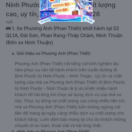
Ninh Phước - Ninh Thuận chất lượng
cao, uy tín, giá rẻ nhất 08/2026
null
🚌 1. Xe Phương Anh (Phan Thiết) khởi hành tại 52
QL1A, Đài Sơn, Phan Rang-Tháp Chàm, Ninh Thuận
(Bến xe Ninh Thuận)
a. Giới thiệu xe Phương Anh (Phan Thiết)
Phương Anh (Phan Thiết) nổi tiếng với kinh nghiệm lâu
năm phục vụ vận tải hành khách trên tuyến đường đi
Bình Phước từ Ninh Phước - Ninh Thuận . Uy tín và chất
lượng của nhà xe Phương Anh (Phan Thiết) đi Bình Phước
từ Ninh Phước - Ninh Thuận là lý do khiến nhiều hành
khách rất hài lòng khi chọn sử dụng dịch vụ của nhà xe
này. Phục vụ dòng xe chất lượng cao cùng nhiều tiện ích,
nhà xe Phương Anh (Phan Thiết) luôn không ngừng cải
tiến để mang lại ngày càng nhiều dịch vụ chất lượng cho
khách hàng. Luôn đảm bảo mang lại cho du khách những
chuyến đi an toàn, thoái mái và hài lòng nhất.
b. Hình ảnh xe Phương Anh (Phan Thiết)