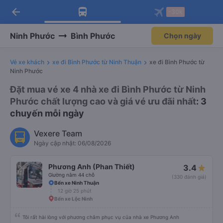
arrow_back
Tải app Vexere ngay!
Tải app Vexere
-30k
Mở app
Mở app
Nhận ưu đãi thành viên độc
-30k/ghế khi đặt vé máy bay qua
quyền
app
Ninh Phước
Bình Phước
Chọn ngày
Vé xe khách
xe đi Bình Phước từ Ninh Thuận
xe đi Bình Phước từ
Ninh Phước
Đặt mua vé xe 4 nhà xe đi Bình Phước từ Ninh
Phước chất lượng cao và giá vé ưu đãi nhất
: 3
chuyến mỗi ngày
Vexere Team
Ngày cập nhật: 06/08/2026
Phương Anh (Phan Thiết)
3.4
Giường nằm 44 chỗ
(330 đánh giá)
Bến xe Ninh Thuận
12 giờ 25 phút
Bến xe Lộc Ninh
Tôi rất hài lòng với phương châm phục vụ của nhà xe Phương Anh