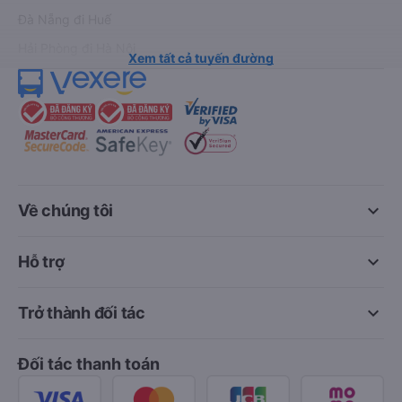
Đà Nẵng đi Huế
Hải Phòng đi Hà Nội
Xem tất cả tuyến đường
keyboard_arrow_down
Về chúng tôi
keyboard_arrow_down
Hỗ trợ
keyboard_arrow_down
Trở thành đối tác
Đối tác thanh toán