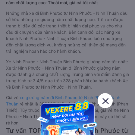
nằm chất lượng cao: Thoải mái, giá cả tốt nhất
Những nhà xe đi Bình Phước từ Ninh Phước - Ninh Thuận đều
sở hữu những xe giường nằm chất lượng cao. Trên xe được
trang bị đầy đủ các trang thiết bị hiện đại phục vụ cho nhu
cầu di chuyển của hành khách. Bên cạnh đó, các hãng xe
khách Ninh Phước - Ninh Thuận Bình Phước luôn chú trọng
đến chất lượng dịch vụ, không ngừng cải thiện để mang đến
trải nghiệm hoàn hảo cho hành khách.
Xe Ninh Phước - Ninh Thuận Bình Phước giường nằm tốt nhất:
Xe từ Ninh Phước - Ninh Thuận đi Bình Phước giường nằm
được đánh giá chung chất lượng Trung bình với điểm đánh giá
trung bình từ 3.4/5 dựa trên 328 phản hồi của hành khách Xe
về Bình Phước từ Ninh Phước - Ninh Thuận.
Giá vé
xe giường nằm đi Bình Phước từ Ninh Phước - Ninh
Thuận
rẻ nhất là 380000VND của hãng xe Phương Anh (Phan
Thiết). Tùy thuộc vào chương trình khuyến mãi, giá vé Xe Ninh
Phước - Ninh Thuận đi Bình Phước giường nằm này có thể sẽ
rẻ hơn.
Tư vấn TOP 1 xe khách đi Bình Phước từ