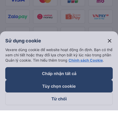
close
Sử dụng cookie
Vexere dùng cookie để website hoạt động ổn định. Bạn có thể
xem chi tiết hoặc thay đổi lựa chọn bất kỳ lúc nào trong phần
Quản lý cookie. Tìm hiểu thêm trong
Chính sách Cookie
.
Chấp nhận tất cả
Tùy chọn cookie
Từ chối
Theo dõi chúng tôi trên
Facebook
Tiktok
Youtube