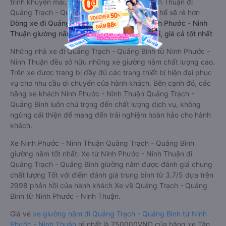
trình khuyến mãi, giá vé Xe Ninh Phước - Ninh Thuận đi
Quảng Trạch - Quảng Bình limousine này có thể sẽ rẻ hơn
Dòng xe đi Quảng Trạch - Quảng Bình từ Ninh Phước - Ninh
Thuận giường nằm chất lượng cao: Thoải mái, giá cả tốt nhất
Những nhà xe đi Quảng Trạch - Quảng Bình từ Ninh Phước -
Ninh Thuận đều sở hữu những xe giường nằm chất lượng cao.
Trên xe được trang bị đầy đủ các trang thiết bị hiện đại phục
vụ cho nhu cầu di chuyển của hành khách. Bên cạnh đó, các
hãng xe khách Ninh Phước - Ninh Thuận Quảng Trạch -
Quảng Bình luôn chú trọng đến chất lượng dịch vụ, không
ngừng cải thiện để mang đến trải nghiệm hoàn hảo cho hành
khách.
Xe Ninh Phước - Ninh Thuận Quảng Trạch - Quảng Bình
giường nằm tốt nhất: Xe từ Ninh Phước - Ninh Thuận đi
Quảng Trạch - Quảng Bình giường nằm được đánh giá chung
chất lượng Tốt với điểm đánh giá trung bình từ 3.7/5 dựa trên
2998 phản hồi của hành khách Xe về Quảng Trạch - Quảng
Bình từ Ninh Phước - Ninh Thuận.
Giá vé
xe giường nằm đi Quảng Trạch - Quảng Bình từ Ninh
Phước - Ninh Thuận
rẻ nhất là 750000VND của hãng xe Tân