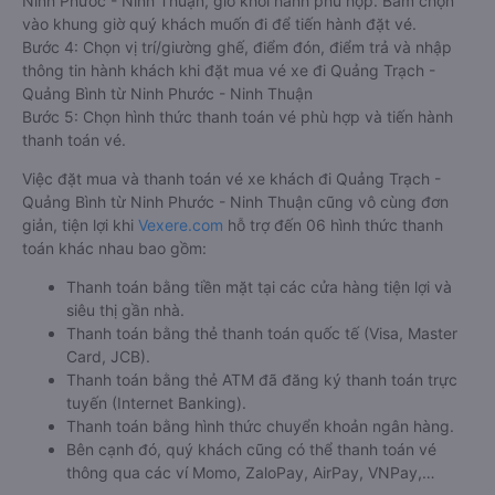
Ninh Phước - Ninh Thuận, giờ khởi hành phù hợp. Bấm chọn
vào khung giờ quý khách muốn đi để tiến hành đặt vé.
Bước 4: Chọn vị trí/giường ghế, điểm đón, điểm trả và nhập
thông tin hành khách khi đặt mua vé xe đi Quảng Trạch -
Quảng Bình từ Ninh Phước - Ninh Thuận
Bước 5: Chọn hình thức thanh toán vé phù hợp và tiến hành
thanh toán vé.
Việc đặt mua và thanh toán vé xe khách đi Quảng Trạch -
Quảng Bình từ Ninh Phước - Ninh Thuận cũng vô cùng đơn
giản, tiện lợi khi
Vexere.com
hỗ trợ đến 06 hình thức thanh
toán khác nhau bao gồm:
Thanh toán bằng tiền mặt tại các cửa hàng tiện lợi và
siêu thị gần nhà.
Thanh toán bằng thẻ thanh toán quốc tế (Visa, Master
Card, JCB).
Thanh toán bằng thẻ ATM đã đăng ký thanh toán trực
tuyến (Internet Banking).
Thanh toán bằng hình thức chuyển khoản ngân hàng.
Bên cạnh đó, quý khách cũng có thể thanh toán vé
thông qua các ví Momo, ZaloPay, AirPay, VNPay,…