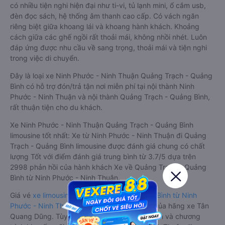
có nhiều tiện nghi hiện đại như ti-vi, tủ lạnh mini, ổ cắm usb,
đèn đọc sách, hệ thống âm thanh cao cấp. Có vách ngăn
riêng biệt giữa khoang lái và khoang hành khách. Khoảng
cách giữa các ghế ngồi rất thoải mái, không nhồi nhét. Luôn
đáp ứng được nhu cầu về sang trọng, thoải mái và tiện nghi
trong việc di chuyển.
Đây là loại xe Ninh Phước - Ninh Thuận Quảng Trạch - Quảng
Bình có hỗ trợ đón/trả tận nơi miễn phí tại nội thành Ninh
Phước - Ninh Thuận và nội thành Quảng Trạch - Quảng Bình,
rất thuận tiện cho du khách.
Xe Ninh Phước - Ninh Thuận Quảng Trạch - Quảng Bình
limousine tốt nhất: Xe từ Ninh Phước - Ninh Thuận đi Quảng
Trạch - Quảng Bình limousine được đánh giá chung có chất
lượng Tốt với điểm đánh giá trung bình từ 3.7/5 dựa trên
2998 phản hồi của hành khách Xe về Quảng Trạch - Quảng
Bình từ Ninh Phước - Ninh Thuận.
Giá vé
xe limousine đi Quảng Trạch - Quảng Bình từ Ninh
Phước - Ninh Thuận
rẻ nhất là 750000VND của hãng xe Tân
Quang Dũng. Tùy thuộc vào vị trí ngồi của bạn và chương