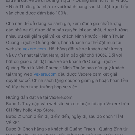
sau khi đặt vé xe đi Quảng Trạch - Quảng Bình từ Ninh Phước
- Ninh Thuận giữa nhà xe với khách hàng sau khi đặt trực tiếp
vẫn chưa được đảm bảo 100%.
Cho nên để dễ dàng so sánh giá, xem đánh giá chất lượng
các nhà xe đi, được đảm bảo quyền lợi cao nhất, được hưởng
nhiều ưu đãi giảm giá vé xe khách Ninh Phước - Ninh Thuận
Quảng Trạch - Quảng Bình, hành khách có thể đặt mua tại
website
Vexere.com
- Hệ thống đặt vé xe khách chất lượng,
và uy tín nhất tại Việt Nam, đảm bảo giữ chỗ 100%. Đối với
bất cứ giao dịch đặt mua vé xe khách đi Quảng Trạch -
Quảng Bình từ Ninh Phước - Ninh Thuận nào của quý khách
tại trang web
Vexere.com
đều được Vexere cam kết giải
quyết sự cố. Chính sách tặng coupon giảm giá hoặc hoàn tiền
sẽ tùy theo từng trường hợp sự việc.
Hướng dẫn đặt vé tại Vexere.com:
Bước 1: Truy cập vào website Vexere hoặc tải app Vexere trên
CH Play hoặc App Store.
Bước 2: Chọn điểm đi, điểm đến, ngày đi, sau đó chọn “TÌM
VÉ XE”.
Bước 3: Chọn hãng xe khách đi Quảng Trạch - Quảng Bình từ