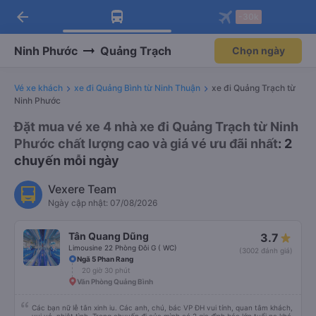
arrow_back
Tải app Vexere ngay!
Tải app Vexere
-30k
Mở app
Mở app
Nhận ưu đãi thành viên độc
-30k/ghế khi đặt vé máy bay qua
quyền
app
Ninh Phước
Quảng Trạch
Chọn ngày
Vé xe khách
xe đi Quảng Bình từ Ninh Thuận
xe đi Quảng Trạch từ
Ninh Phước
Đặt mua vé xe 4 nhà xe đi Quảng Trạch từ Ninh
Phước chất lượng cao và giá vé ưu đãi nhất
: 2
chuyến mỗi ngày
Vexere Team
Ngày cập nhật: 07/08/2026
Tân Quang Dũng
3.7
Limousine 22 Phòng Đôi G ( WC)
(3002 đánh giá)
Ngã 5 Phan Rang
20 giờ 30 phút
Văn Phòng Quảng Bình
Các bạn nữ lễ tân xinh iu. Các anh, chú, bác VP ĐH vui tính, quan tâm khách,