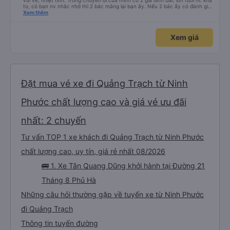
vui vẻ, nhiệt tình. Trong chuyến đi của mình có 2 gia đình bác lớn tuổi nc khá
to, có bạn nv nhắc nhở thì 2 bác mắng lại bạn ấy. Nếu 2 bác ấy có đánh giá
xấu thì mình ngược lại nha. Bạn ấy nhắc nhở rất đúng. 2 bác nói rất to. To
Xem thêm
đến lỗi mình ngủ còn mơ được câu chuyện các bác nói với nhau xuất hiện
trong giấc mơ của mình luôn. Nên nếu bạn ấy bị phản ánh thì đừng trừ lương
bạn ấy nha. Nếu bạn ấy bị trừ thì bảo bạn ấy liên hệ sđt của mình, mình hỗ
Xem giá
trợ ạ. Số mình đuôi 666, chuyến ĐH-NT ngày 16/1. À các bạn nữ lễ tân xinh
iu còn đổi cho mình phòng đơn sang đôi xong còn note là (một mình) yêu
luôn. Nhưng phòng đôi mà nằm một thì mỗi lần xe rẽ 1 cái là ✈️ Ít đi xe khách
nhưng đủ để đánh giá 10/10.
Đặt mua vé xe đi Quảng Trạch từ Ninh
Phước chất lượng cao và giá vé ưu đãi
nhất: 2 chuyến
Tư vấn TOP 1 xe khách đi Quảng Trạch từ Ninh Phước
chất lượng cao, uy tín, giá rẻ nhất 08/2026
🚌 1. Xe Tân Quang Dũng khởi hành tại Đường 21
Tháng 8 Phủ Hà
Những câu hỏi thường gặp về tuyến xe từ Ninh Phước
đi Quảng Trạch
Thông tin tuyến đường