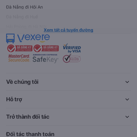
Đà Nẵng đi Hội An
Đà Nẵng đi Huế
Hải Phòng đi Hà Nội
Xem tất cả tuyến đường
keyboard_arrow_down
Về chúng tôi
keyboard_arrow_down
Hỗ trợ
keyboard_arrow_down
Trở thành đối tác
Đối tác thanh toán