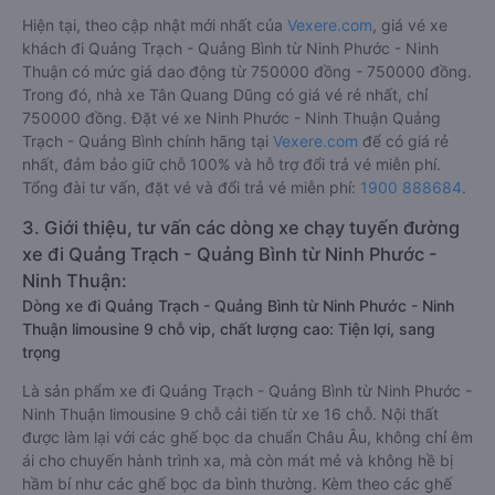
Hiện tại, theo cập nhật mới nhất của
Vexere.com
, giá vé xe
khách đi Quảng Trạch - Quảng Bình từ Ninh Phước - Ninh
Thuận có mức giá dao động từ 750000 đồng - 750000 đồng.
Trong đó, nhà xe Tân Quang Dũng có giá vé rẻ nhất, chỉ
750000 đồng. Đặt vé xe Ninh Phước - Ninh Thuận Quảng
Trạch - Quảng Bình chính hãng tại
Vexere.com
để có giá rẻ
nhất, đảm bảo giữ chỗ 100% và hỗ trợ đổi trả vé miễn phí.
Tổng đài tư vấn, đặt vé và đổi trả vé miễn phí:
1900 888684
.
3. Giới thiệu, tư vấn các dòng xe chạy tuyến đường
xe đi Quảng Trạch - Quảng Bình từ Ninh Phước -
Ninh Thuận:
Dòng xe đi Quảng Trạch - Quảng Bình từ Ninh Phước - Ninh
Thuận limousine 9 chỗ vip, chất lượng cao: Tiện lợi, sang
trọng
Là sản phẩm xe đi Quảng Trạch - Quảng Bình từ Ninh Phước -
Ninh Thuận limousine 9 chỗ cải tiến từ xe 16 chỗ. Nội thất
được làm lại với các ghế bọc da chuẩn Châu Âu, không chỉ êm
ái cho chuyến hành trình xa, mà còn mát mẻ và không hề bị
hầm bí như các ghế bọc da bình thường. Kèm theo các ghế