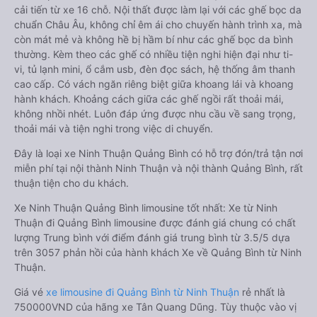
cải tiến từ xe 16 chỗ. Nội thất được làm lại với các ghế bọc da
chuẩn Châu Âu, không chỉ êm ái cho chuyến hành trình xa, mà
còn mát mẻ và không hề bị hầm bí như các ghế bọc da bình
thường. Kèm theo các ghế có nhiều tiện nghi hiện đại như ti-
vi, tủ lạnh mini, ổ cắm usb, đèn đọc sách, hệ thống âm thanh
cao cấp. Có vách ngăn riêng biệt giữa khoang lái và khoang
hành khách. Khoảng cách giữa các ghế ngồi rất thoải mái,
không nhồi nhét. Luôn đáp ứng được nhu cầu về sang trọng,
thoải mái và tiện nghi trong việc di chuyển.
Đây là loại xe Ninh Thuận Quảng Bình có hỗ trợ đón/trả tận nơi
miễn phí tại nội thành Ninh Thuận và nội thành Quảng Bình, rất
thuận tiện cho du khách.
Xe Ninh Thuận Quảng Bình limousine tốt nhất: Xe từ Ninh
Thuận đi Quảng Bình limousine được đánh giá chung có chất
lượng Trung bình với điểm đánh giá trung bình từ 3.5/5 dựa
trên 3057 phản hồi của hành khách Xe về Quảng Bình từ Ninh
Thuận.
Giá vé
xe limousine đi Quảng Bình từ Ninh Thuận
rẻ nhất là
750000VND của hãng xe Tân Quang Dũng. Tùy thuộc vào vị