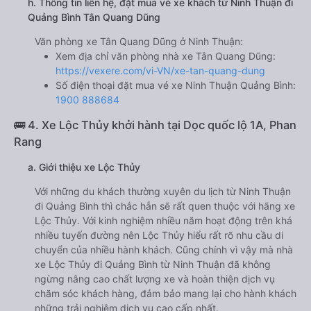
h. Thông tin liên hệ, đặt mua vé xe khách từ Ninh Thuận đi
Quảng Bình Tân Quang Dũng
Văn phòng xe Tân Quang Dũng ở Ninh Thuận:
Xem địa chỉ văn phòng nhà xe Tân Quang Dũng:
https://vexere.com/vi-VN/xe-tan-quang-dung
Số điện thoại đặt mua vé xe Ninh Thuận Quảng Bình:
1900 888684
🚌 4. Xe Lộc Thủy khởi hành tại Dọc quốc lộ 1A, Phan
Rang
a. Giới thiệu xe Lộc Thủy
Với những du khách thường xuyên du lịch từ Ninh Thuận
đi Quảng Bình thì chắc hẳn sẽ rất quen thuộc với hãng xe
Lộc Thủy. Với kinh nghiệm nhiều năm hoạt động trên khá
nhiều tuyến đường nên Lộc Thủy hiểu rất rõ nhu cầu di
chuyển của nhiều hành khách. Cũng chính vì vậy mà nhà
xe Lộc Thủy đi Quảng Bình từ Ninh Thuận đã không
ngừng nâng cao chất lượng xe và hoàn thiện dịch vụ
chăm sóc khách hàng, đảm bảo mang lại cho hành khách
những trải nghiệm dịch vụ cao cấp nhất.