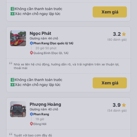
Không cần thanh toán trước
Xem giá
Xác nhận chỗ ngay lập tức
Ngọc Phát
3.2
Giường nằm 44 chỗ
(60 đánh giá)
Phan Rang (Dọc quốc lộ 1A)
20 giờ 50 phút
Quảng Bình (Dọc QL 1A)
Nhà xe liên hệ chủ động, hướng dẫn rõ, và trải nghiệm trên xe thuận lợi,
thoải mái
Không cần thanh toán trước
Xem giá
Xác nhận chỗ ngay lập tức
Phượng Hoàng
3.9
Giường nằm 40 chỗ
(54 đánh giá)
Phan Rang
19 giờ
Đồng Hới
Tuyệt vời bao cơm đầy đủ