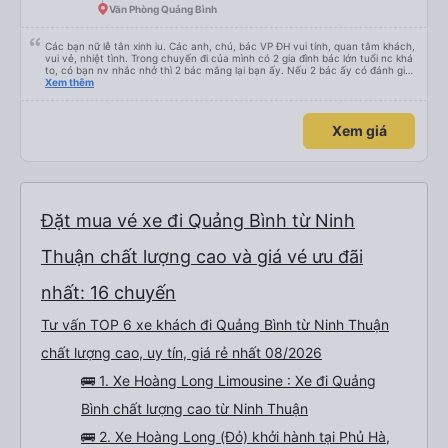
Văn Phòng Quảng Bình
Các bạn nữ lễ tân xinh iu. Các anh, chú, bác VP ĐH vui tính, quan tâm khách,
vui vẻ, nhiệt tình. Trong chuyến đi của mình có 2 gia đình bác lớn tuổi nc khá
to, có bạn nv nhắc nhở thì 2 bác mắng lại bạn ấy. Nếu 2 bác ấy có đánh giá
xấu thì mình ngược lại nha. Bạn ấy nhắc nhở rất đúng. 2 bác nói rất to. To
Xem thêm
đến lỗi mình ngủ còn mơ được câu chuyện các bác nói với nhau xuất hiện
trong giấc mơ của mình luôn. Nên nếu bạn ấy bị phản ánh thì đừng trừ lương
bạn ấy nha. Nếu bạn ấy bị trừ thì bảo bạn ấy liên hệ sđt của mình, mình hỗ
Xem giá
trợ ạ. Số mình đuôi 666, chuyến ĐH-NT ngày 16/1. À các bạn nữ lễ tân xinh
iu còn đổi cho mình phòng đơn sang đôi xong còn note là (một mình) yêu
luôn. Nhưng phòng đôi mà nằm một thì mỗi lần xe rẽ 1 cái là ✈️ Ít đi xe khách
nhưng đủ để đánh giá 10/10.
Đặt mua vé xe đi Quảng Bình từ Ninh
Thuận chất lượng cao và giá vé ưu đãi
nhất: 16 chuyến
Tư vấn TOP 6 xe khách đi Quảng Bình từ Ninh Thuận
chất lượng cao, uy tín, giá rẻ nhất 08/2026
🚌 1. Xe Hoàng Long Limousine : Xe đi Quảng
Bình chất lượng cao từ Ninh Thuận
🚌 2. Xe Hoàng Long (Đỏ) khởi hành tại Phủ Hà,