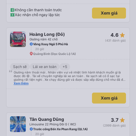
Không cần thanh toán trước
Xem giá
Xác nhận chỗ ngay lập tức
star_rate
Hoàng Long (Đỏ)
4.6
Giường nằm 42 chỗ
(431 đánh giá)
Vòng Xoay Ngã 5 Phủ Hà
20 giờ
Quảng Bình (Dọc Quốc Lộ 1A)
Sạch sẽ
Lái xe an toàn
+5
Giường nằm thoải mái . Nhân viên vui vẻ nhiệt tình hành khách muốn gì là
được đó 😆 . Tài xế chuyên nghiệp lái xe an toàn . Xe sạch sẽ có ổ sạc tại
giường rất tiện nghi . Xe chạy đúng giờ và được sắp xếp đúng chỗ như đã đặt
. Điểm 10 cho hoàng long đỏ 👍
Xem thêm
Xem giá
star_rate
Tân Quang Dũng
3.7
Limousine 22 Phòng Đôi G ( WC)
(2999 đánh giá)
Trước cổng Bến Xe Phan Rang (QL1A)
20 giờ