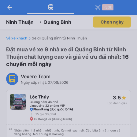
arrow_back
-30k
Ninh Thuận
Quảng Bình
Chọn ngày
Vé xe khách
xe đi Quảng Bình từ Ninh Thuận
Đặt mua vé xe 9 nhà xe đi Quảng Bình từ Ninh
Thuận chất lượng cao và giá vé ưu đãi nhất
: 16
chuyến mỗi ngày
Vexere Team
Ngày cập nhật: 07/08/2026
Lộc Thủy
3.5
Giường nằm 46 chỗ
(30 đánh giá)
Limousine 22 phòng VIP
Phan Rang (dọc quốc lộ 1A)
15 giờ 30 phút
TP Đồng Hới (đường tránh)
Nhân viên nhã nhặn, nhiệt tình. Xe mới, sạch sẽ. Các bữa ăn rất ngon và
đàng hoàng. Nói chung là hài lòng.