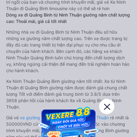
trí ngồi của bạn và chương trình khuyến mãi, giá vé Xe Ninh
Thuận đi Quảng Bình limousine này có thể sẽ rẻ hơn
Dòng xe đi Quảng Bình từ Ninh Thuận giường nằm chất lượng
cao: Thoải mái, giá cả tốt nhất
Những nhà xe đi Quảng Bình từ Ninh Thuận đều sở hữu
những xe giường nằm chất lượng cao. Trên xe được trang bị
đầy đủ các trang thiết bị hiện đại phục vụ cho nhu cầu di
chuyển của hành khách. Bên cạnh đó, các hãng xe khách
Ninh Thuận Quảng Bình luôn chú trọng đến chất lượng dịch
vụ, không ngừng cải thiện để mang đến trải nghiệm hoàn hảo
cho hành khách.
Xe Ninh Thuận Quảng Bình giường nằm tốt nhất: Xe từ Ninh
Thuận đi Quảng Bình giường nằm được đánh giá chung chất
lượng Tốt với điểm đánh giá trung bình từ 3.8/5 dựa trên
3658 phản hồi của hành khách Xe về Quảng Bình từ Ninh
Thuận.
Giá vé
xe giường nằm đi Quảng Bình từ Ninh Thuận
rẻ nhất là
500000VND của hãng xe Lộc Thủy. Tùy thuộc vào chương
trình khuyến mãi, giá vé Xe Ninh Thuận đi Quảng Bình giường
nằm này có thể sẽ rẻ hơn.