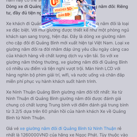
Dòng xe đi Quảng Bình từ Ninh Thuận giường nằm đôi: Riêng
tư, đầy đủ tiện nghi
Xe khách đi Quảng Bình từ Ninh Thuận giường nằm đôi là loại
xe đặc biệt. Với mỗi giường được thiết kế như một phòng ngủ
khách sạn sang trọng, hiện đại. Đây là dòng xe giường nằm
cho cặp đôi đi Quảng Bình mới xuất hiện tại Việt Nam. Loại xe
giường nằm đôi ra đời nhằm đáp ứng yêu cầu ngày càng cao
của khách hàng về chất lượng dịch vụ vận tải. So với xe
giường nằm thông thường, xe giường nằm đôi đi Quảng Bình
có nhiều ưu điểm và tiện nghi vượt trội. Màn hình LCD với
hàng nghìn bộ phim giải trí, wifi, và nước uống và chăn đắp
miễn phí phục vụ hành khách suốt hành trình.
Xe Ninh Thuận Quảng Bình giường nằm đôi tốt nhất: Xe từ
Ninh Thuận đi Quảng Bình giường nằm đôi được đánh giá
chung có chất lượng Trung bình với điểm đánh giá trung bình
từ 3.2/5 dựa trên 60 phản hồi của hành khách Xe về Quảng
Bình từ Ninh Thuận.
Giá vé
xe giường nằm đôi đi Quảng Bình từ Ninh Thuận
rẻ
nhất là 1260000VND của hãng xe Ngọc Phát. Tùy thuộc vào