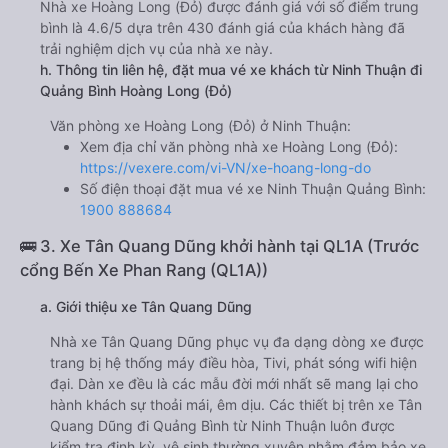
Nhà xe Hoàng Long (Đỏ) được đánh giá với số điểm trung
bình là 4.6/5 dựa trên 430 đánh giá của khách hàng đã
trải nghiệm dịch vụ của nhà xe này.
h. Thông tin liên hệ, đặt mua vé xe khách từ Ninh Thuận đi
Quảng Bình Hoàng Long (Đỏ)
Văn phòng xe Hoàng Long (Đỏ) ở Ninh Thuận:
Xem địa chỉ văn phòng nhà xe Hoàng Long (Đỏ):
https://vexere.com/vi-VN/xe-hoang-long-do
Số điện thoại đặt mua vé xe Ninh Thuận Quảng Bình:
1900 888684
🚌 3. Xe Tân Quang Dũng khởi hành tại QL1A (Trước
cổng Bến Xe Phan Rang (QL1A))
a. Giới thiệu xe Tân Quang Dũng
Nhà xe Tân Quang Dũng phục vụ đa dạng dòng xe được
trang bị hệ thống máy điều hòa, Tivi, phát sóng wifi hiện
đại. Dàn xe đều là các mẫu đời mới nhất sẽ mang lại cho
hành khách sự thoải mái, êm dịu. Các thiết bị trên xe Tân
Quang Dũng đi Quảng Bình từ Ninh Thuận luôn được
kiểm tra định kỳ, vệ sinh thường xuyên nhằm đảm bảo xe