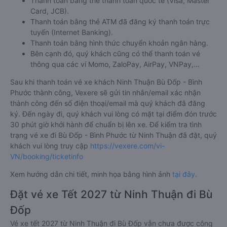
Thanh toán bằng thẻ thanh toán quốc tế (Visa, Master
Card, JCB).
Thanh toán bằng thẻ ATM đã đăng ký thanh toán trực
tuyến (Internet Banking).
Thanh toán bằng hình thức chuyển khoản ngân hàng.
Bên cạnh đó, quý khách cũng có thể thanh toán vé
thông qua các ví Momo, ZaloPay, AirPay, VNPay,…
Sau khi thanh toán vé xe khách Ninh Thuận Bù Đốp - Bình
Phước thành công, Vexere sẽ gửi tin nhắn/email xác nhận
thành công đến số điện thoại/email mà quý khách đã đăng
ký. Đến ngày đi, quý khách vui lòng có mặt tại điểm đón trước
30 phút giờ khởi hành để chuẩn bị lên xe. Để kiểm tra tình
trạng vé xe đi Bù Đốp - Bình Phước từ Ninh Thuận đã đặt, quý
khách vui lòng truy cập
https://vexere.com/vi-
VN/booking/ticketinfo
Xem hướng dẫn chi tiết, minh họa bằng hình ảnh
tại đây.
Đặt vé xe Tết 2027 từ Ninh Thuận đi Bù
Đốp
Vé xe tết 2027 từ Ninh Thuận đi Bù Đốp vẫn chưa được công