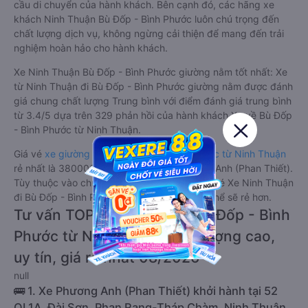
cầu di chuyển của hành khách. Bên cạnh đó, các hãng xe
khách Ninh Thuận Bù Đốp - Bình Phước luôn chú trọng đến
chất lượng dịch vụ, không ngừng cải thiện để mang đến trải
nghiệm hoàn hảo cho hành khách.
Xe Ninh Thuận Bù Đốp - Bình Phước giường nằm tốt nhất: Xe
từ Ninh Thuận đi Bù Đốp - Bình Phước giường nằm được đánh
giá chung chất lượng Trung bình với điểm đánh giá trung bình
từ 3.4/5 dựa trên 329 phản hồi của hành khách Xe về Bù Đốp
- Bình Phước từ Ninh Thuận.
Giá vé
xe giường nằm đi Bù Đốp - Bình Phước từ Ninh Thuận
rẻ nhất là 380000VND của hãng xe Phương Anh (Phan Thiết).
Tùy thuộc vào chương trình khuyến mãi, giá vé Xe Ninh Thuận
đi Bù Đốp - Bình Phước giường nằm này có thể sẽ rẻ hơn.
Tư vấn TOP 1 xe khách đi Bù Đốp - Bình
Phước từ Ninh Thuận chất lượng cao,
uy tín, giá rẻ nhất 08/2026
null
🚌 1. Xe Phương Anh (Phan Thiết) khởi hành tại 52
QL1A, Đài Sơn, Phan Rang-Tháp Chàm, Ninh Thuận