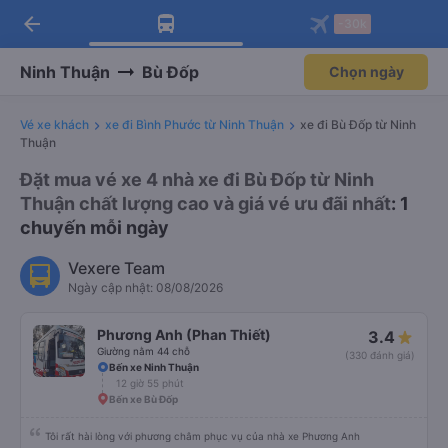
arrow_back
Tải app Vexere ngay!
Tải app Vexere
-30k
Mở app
Mở app
Nhận ưu đãi thành viên độc
-30k/ghế khi đặt vé máy bay qua
quyền
app
Ninh Thuận
Bù Đốp
Chọn ngày
Vé xe khách
xe đi Bình Phước từ Ninh Thuận
xe đi Bù Đốp từ Ninh
Thuận
Đặt mua vé xe 4 nhà xe đi Bù Đốp từ Ninh
Thuận chất lượng cao và giá vé ưu đãi nhất
: 1
chuyến mỗi ngày
Vexere Team
Ngày cập nhật: 08/08/2026
Phương Anh (Phan Thiết)
3.4
Giường nằm 44 chỗ
(330 đánh giá)
Bến xe Ninh Thuận
12 giờ 55 phút
Bến xe Bù Đốp
Tôi rất hài lòng với phương châm phục vụ của nhà xe Phương Anh