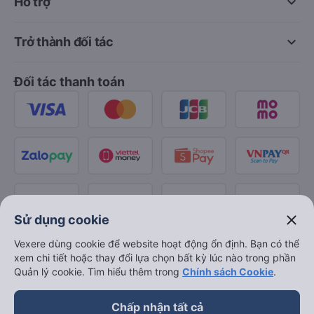
keyboard_arrow_down
Hỗ trợ
keyboard_arrow_down
Trở thành đối tác
Đối tác thanh toán
close
Sử dụng cookie
Vexere dùng cookie để website hoạt động ổn định. Bạn có thể
xem chi tiết hoặc thay đổi lựa chọn bất kỳ lúc nào trong phần
Quản lý cookie. Tìm hiểu thêm trong
Chính sách Cookie
.
Chấp nhận tất cả