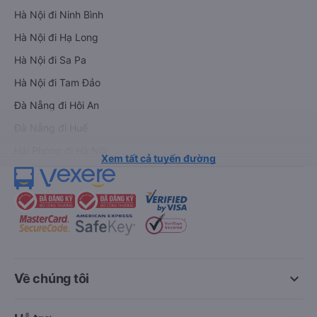
Hà Nội đi Ninh Bình
Hà Nội đi Hạ Long
Hà Nội đi Sa Pa
Hà Nội đi Tam Đảo
Đà Nẵng đi Hội An
Đà Nẵng đi Huế
Hải Phòng đi Hà Nội
Xem tất cả tuyến đường
keyboard_arrow_down
Về chúng tôi