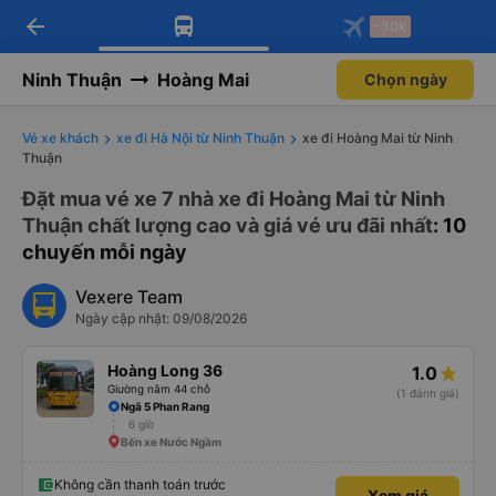
arrow_back
Tải app Vexere ngay!
Tải app Vexere
-30k
Mở app
Mở app
Nhận ưu đãi thành viên độc
-30k/ghế khi đặt vé máy bay qua
quyền
app
Ninh Thuận
Hoàng Mai
Chọn ngày
Vé xe khách
xe đi Hà Nội từ Ninh Thuận
xe đi Hoàng Mai từ Ninh
Thuận
Đặt mua vé xe 7 nhà xe đi Hoàng Mai từ Ninh
Thuận chất lượng cao và giá vé ưu đãi nhất
: 10
chuyến mỗi ngày
Vexere Team
Ngày cập nhật: 09/08/2026
Hoàng Long 36
1.0
Giường nằm 44 chỗ
(1 đánh giá)
Ngã 5 Phan Rang
6 giờ
Bến xe Nước Ngầm
Không cần thanh toán trước
Xem giá