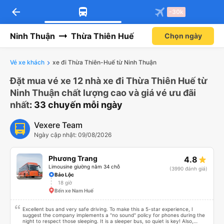
arrow_back
-30k
Ninh Thuận
Thừa Thiên Huế
Chọn ngày
Vé xe khách
xe đi Thừa Thiên-Huế từ Ninh Thuận
Đặt mua vé xe 12 nhà xe đi Thừa Thiên Huế từ
Ninh Thuận chất lượng cao và giá vé ưu đãi
nhất
: 33 chuyến mỗi ngày
Vexere Team
Ngày cập nhật: 09/08/2026
Phương Trang
4.8
Limousine giường nằm 34 chỗ
(3990 đánh giá)
Bảo Lộc
18 giờ
Bến xe Nam Huế
Excellent bus and very safe driving. To make this a 5-star experience, I
suggest the company implements a "no sound" policy for phones during the
night to respect those sleeping. It is a sleeper bus, so quiet is key! Also,