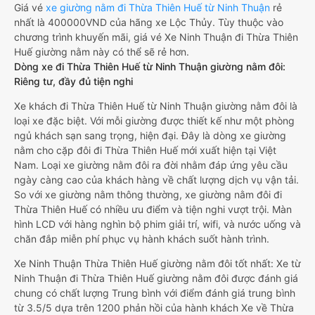
Giá vé
xe giường nằm đi Thừa Thiên Huế từ Ninh Thuận
rẻ
nhất là 400000VND của hãng xe Lộc Thủy. Tùy thuộc vào
chương trình khuyến mãi, giá vé Xe Ninh Thuận đi Thừa Thiên
Huế giường nằm này có thể sẽ rẻ hơn.
Dòng xe đi Thừa Thiên Huế từ Ninh Thuận giường nằm đôi:
Riêng tư, đầy đủ tiện nghi
Xe khách đi Thừa Thiên Huế từ Ninh Thuận giường nằm đôi là
loại xe đặc biệt. Với mỗi giường được thiết kế như một phòng
ngủ khách sạn sang trọng, hiện đại. Đây là dòng xe giường
nằm cho cặp đôi đi Thừa Thiên Huế mới xuất hiện tại Việt
Nam. Loại xe giường nằm đôi ra đời nhằm đáp ứng yêu cầu
ngày càng cao của khách hàng về chất lượng dịch vụ vận tải.
So với xe giường nằm thông thường, xe giường nằm đôi đi
Thừa Thiên Huế có nhiều ưu điểm và tiện nghi vượt trội. Màn
hình LCD với hàng nghìn bộ phim giải trí, wifi, và nước uống và
chăn đắp miễn phí phục vụ hành khách suốt hành trình.
Xe Ninh Thuận Thừa Thiên Huế giường nằm đôi tốt nhất: Xe từ
Ninh Thuận đi Thừa Thiên Huế giường nằm đôi được đánh giá
chung có chất lượng Trung bình với điểm đánh giá trung bình
từ 3.5/5 dựa trên 1200 phản hồi của hành khách Xe về Thừa