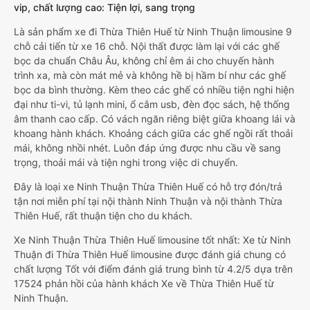
vip, chất lượng cao: Tiện lợi, sang trọng
Là sản phẩm xe đi Thừa Thiên Huế từ Ninh Thuận limousine 9
chỗ cải tiến từ xe 16 chỗ. Nội thất được làm lại với các ghế
bọc da chuẩn Châu Âu, không chỉ êm ái cho chuyến hành
trình xa, mà còn mát mẻ và không hề bị hầm bí như các ghế
bọc da bình thường. Kèm theo các ghế có nhiều tiện nghi hiện
đại như ti-vi, tủ lạnh mini, ổ cắm usb, đèn đọc sách, hệ thống
âm thanh cao cấp. Có vách ngăn riêng biệt giữa khoang lái và
khoang hành khách. Khoảng cách giữa các ghế ngồi rất thoải
mái, không nhồi nhét. Luôn đáp ứng được nhu cầu về sang
trọng, thoải mái và tiện nghi trong việc di chuyển.
Đây là loại xe Ninh Thuận Thừa Thiên Huế có hỗ trợ đón/trả
tận nơi miễn phí tại nội thành Ninh Thuận và nội thành Thừa
Thiên Huế, rất thuận tiện cho du khách.
Xe Ninh Thuận Thừa Thiên Huế limousine tốt nhất: Xe từ Ninh
Thuận đi Thừa Thiên Huế limousine được đánh giá chung có
chất lượng Tốt với điểm đánh giá trung bình từ 4.2/5 dựa trên
17524 phản hồi của hành khách Xe về Thừa Thiên Huế từ
Ninh Thuận.