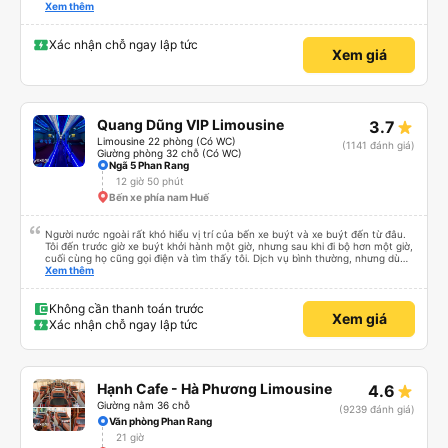
please display the Wi-Fi password clearly inside the cabin for convenience. I
Xem thêm
would definitely ride with them again! -------------- ​ Xe chất lượng tốt và
tài xế lái xe rất an toàn. Để dịch vụ hoàn hảo hơn, tôi góp ý nhà xe nên có
quy định rõ ràng về việc giữ im lặng (tắt âm thanh điện thoại) vào ban đêm
Xác nhận chỗ ngay lập tức
Xem giá
để tránh làm phiền hành khách khác ngủ. Ngoài ra, nhà xe nên dán sẵn mật
khẩu Wi-Fi trong xe để hành khách dễ dàng sử dụng. Tôi vẫn sẽ tiếp tục ủng
hộ nhà xe trong tương lai!
Quang Dũng VIP Limousine
3.7
Limousine 22 phòng (Có WC)
(1141 đánh giá)
Giường phòng 32 chỗ (Có WC)
Ngã 5 Phan Rang
12 giờ 50 phút
Bến xe phía nam Huế
Người nước ngoài rất khó hiểu vị trí của bến xe buýt và xe buýt đến từ đâu.
Tôi đến trước giờ xe buýt khởi hành một giờ, nhưng sau khi đi bộ hơn một giờ,
cuối cùng họ cũng gọi điện và tìm thấy tôi. Dịch vụ bình thường, nhưng dù
sao thì tôi ngủ ngon hơn ở khách sạn vì tôi rất thoải mái. Sẽ tuyệt hơn nếu
Xem thêm
tiếng còi xe bớt to hơn. Nhưng tôi thích nó nên tôi cho điểm tối đa. Cảm ơn
bạn rất nhiều.
Không cần thanh toán trước
Xem giá
Xác nhận chỗ ngay lập tức
Hạnh Cafe - Hà Phương Limousine
4.6
Giường nằm 36 chỗ
(9239 đánh giá)
Văn phòng Phan Rang
21 giờ