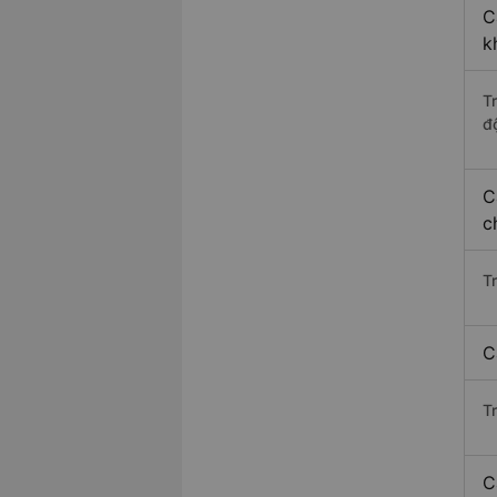
C
k
T
độ
C
c
T
C
T
C