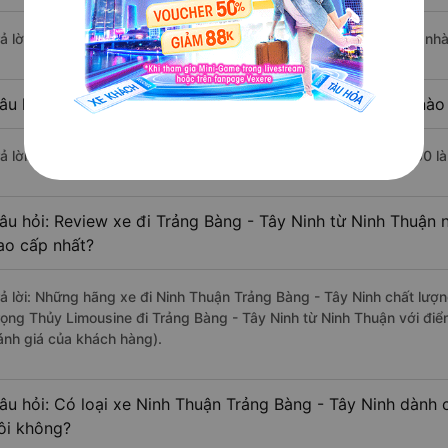
rả lời: Chuyến xe có giờ xuất phát sớm nhất vào lúc 21:30 là của nh
âu hỏi: Nhà xe đi Trảng Bàng - Tây Ninh từ Ninh Thuận nào 
rả lời: Chuyến xe có giờ xuất phát trễ (muộn) nhất là vào lúc 23:50 l
âu hỏi: Review xe đi Trảng Bàng - Tây Ninh từ Ninh Thuận n
ao cấp nhất?
rả lời: Những hãng xe đi Ninh Thuận Trảng Bàng - Tây Ninh chất lượng
rọng Thủy Limousine đi Trảng Bàng - Tây Ninh từ Ninh Thuận với điể
ánh giá của khách hàng).
âu hỏi: Có loại xe Ninh Thuận Trảng Bàng - Tây Ninh dành 
ôi không?