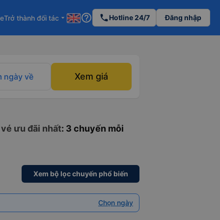
help_outline
phone
Hotline 24/7
Đăng nhập
re
Trở thành đối tác
arrow_drop_down
Xem giá
 ngày về
 vé ưu đãi nhất
: 3 chuyến mỗi
Xem bộ lọc chuyến phổ biến
Chọn ngày