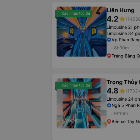
Liên Hưng
Xác nhận tức thì
4.2
star
(14638
Limousine 21 p
Limousine 34 gi
Vp Phan Ran
8h30m
Trảng Bàng 
Trọng Thủy 
Xác nhận tức thì
4.8
star
(1733 
Limousine 24 p
Ngã 5 Phan 
9h10m
Bến xe Tây N