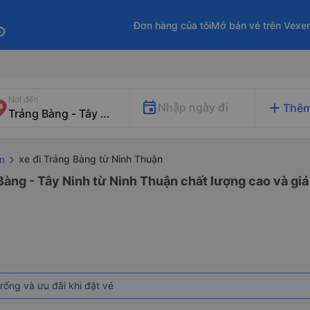
Đơn hàng của tôi
Mở bán vé trên Vexe
fo
Nơi đến
add
Nhập ngày đi
Thêm
xe đi Trảng Bàng từ Ninh Thuận
ận
Bàng - Tây Ninh từ Ninh Thuận chất lượng cao và giá
rống và ưu đãi khi đặt vé