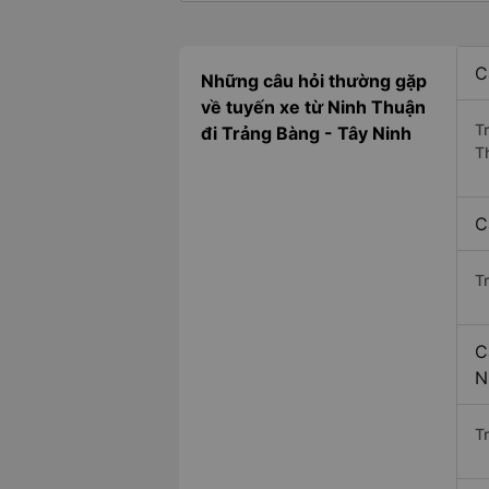
C
Những câu hỏi thường gặp
về tuyến xe từ Ninh Thuận
T
đi Trảng Bàng - Tây Ninh
T
C
T
C
N
Tr