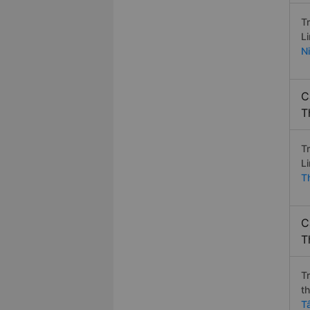
T
L
N
C
T
T
L
T
C
T
T
t
T