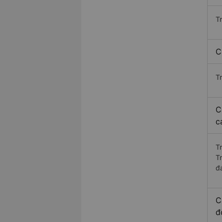
T
C
T
C
c
T
T
đ
C
đ