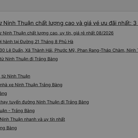
tài xế lịch sự và thân thiện
khoảng 4:00 sáng và 9:00 sá
hơn nhiều. Tại điểm dừng cu
ừ Ninh Thuận chất lượng cao và giá vé ưu đãi nhất: 
cấp bàn chải đánh răng, đó l
chuyến đi trước của tôi vào
 Ninh Thuận chất lượng cao, uy tín, giá rẻ nhất 08/2026
nghỉ đêm nào cho đến khoản
chịu. Có vẻ như lịch trình ph
ởi hành tại Đường 21 Tháng 8 Phủ Hà
hy vọng các điểm dừng sẽ đ
 230 Lê Duẩn, Xã Thành Hải, Phước Mỹ, Phan Rang-Tháp Chàm, Ninh
tương lai. Nhìn chung, tôi hà
từ Ninh Thuận đi Trảng Bàng
dịch vụ xe buýt giường nằm
chuyến công tác, vì đây vẫn
buýt giường nằm thoải mái n
g từ Ninh Thuận
thực sự hy vọng rằng trong t
thường xuyên theo lịch trình, 
iá nhà xe Ninh Thuận Trảng Bàng
tuyến đường này một lần nữa
Bàng
e chạy tuyến đường Ninh Thuận đi Trảng Bàng
huận - Trảng Bàng
Ninh Thuận nhanh và uy tín nhất
ảng Bàng