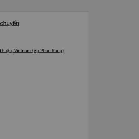
. Có các điểm dừng nghỉ vào
ng, giúp chuyến đi thoải mái
ối cùng, họ thậm chí còn cung
3 chuyến
à một cử chỉ rất chu đáo. Trong
 tuần trước, không có điểm dừng
g 8:00 sáng, điều này khá khó
ụ thuộc vào tài xế, và tôi thực sự
ược bố trí đều đặn hơn trong
 Thuận, Vietnam (Vp Phan Rang)
i lòng và sẽ tiếp tục sử dụng
 của công ty này cho các
 là một trong những lựa chọn xe
hất trên tuyến đường này. Tôi
ương lai các tài xế sẽ dừng xe
đặc biệt là vì tôi dự định sẽ đi
 vào tuần tới.