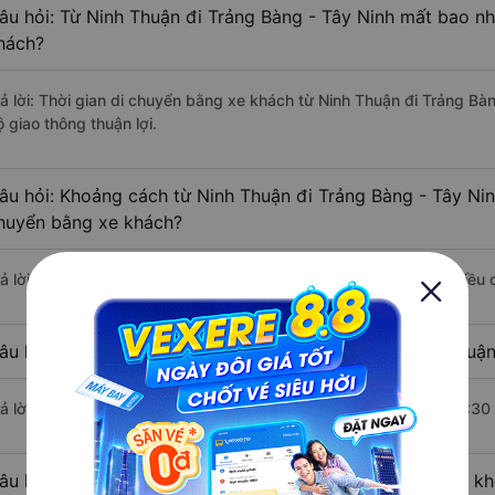
âu hỏi: Từ Ninh Thuận đi Trảng Bàng - Tây Ninh mất bao nh
hách?
rả lời: Thời gian di chuyển bằng xe khách từ Ninh Thuận đi Trảng Bà
 giao thông thuận lợi.
âu hỏi: Khoảng cách từ Ninh Thuận đi Trảng Bàng - Tây Nin
huyển bằng xe khách?
rả lời: Đoạn đường đi Trảng Bàng - Tây Ninh từ Ninh Thuận có chiều
âu hỏi: Mỗi ngày có bao nhiêu chuyến xe khách Ninh Thuận
rả lời: Trung bình mỗi ngày có khoảng 3 chuyến xe bắt đầu từ 21:30
âu hỏi: Nhà xe đi Ninh Thuận Trảng Bàng - Tây Ninh nào k