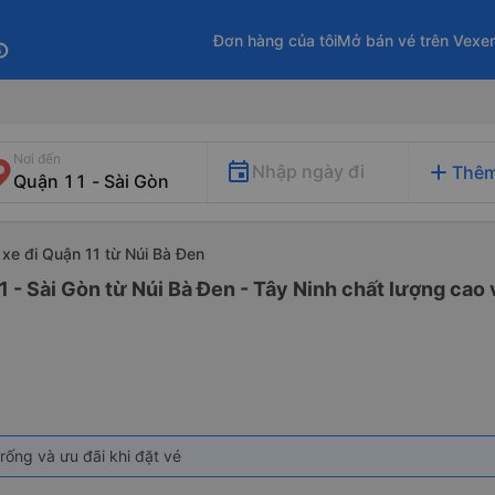
Đơn hàng của tôi
Mở bán vé trên Vexe
fo
Nơi đến
add
Nhập ngày đi
Thêm
xe đi Quận 11 từ Núi Bà Đen
1 - Sài Gòn từ Núi Bà Đen - Tây Ninh chất lượng cao 
rống và ưu đãi khi đặt vé