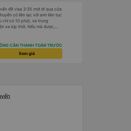
 vấn đề visa 3:35 mới đi qua cửa
uyển có liên lạc với anh liên tục
ù chỉ có 10 phút, xe trung
ên xe kịp thời. Nếu mà được,
ài. Xe này là xe Limousine nhưng
g 100k. Rất hài lòng, điểm duy
ên xe ko kết nối được.
ÔNG CẦN THANH TOÁN TRƯỚC
Xem giá
huyến