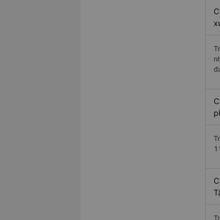
C
x
T
n
đ
C
p
T
1
C
T
T