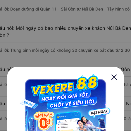
rả lời: Đoạn đường đi Quận 11 - Sài Gòn từ Núi Bà Đen - Tây Ninh c
âu hỏi: Mỗi ngày có bao nhiêu chuyến xe khách Núi Bà Đen 
òn ?
rả lời: Trung bình mỗi ngày có khoảng 30 chuyến xe bắt đầu từ 2:30
âu hỏi: Nhà xe đi Núi Bà Đen - Tây Ninh Quận 11 - Sài Gòn
rả lời: Chuyến xe có giờ xuất phát sớm nhất vào lúc 2:30 là của nh
âu hỏi: Nhà xe đi Quận 11 - Sài Gòn từ Núi Bà Đen - Tây Ni
rả lời: Chuyến xe có giờ xuất phát trễ (muộn) nhất là vào lúc 16:00 