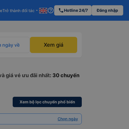
help_outline
phone
Hotline 24/7
Đăng nhập
re
Trở thành đối tác
arrow_drop_down
Xem giá
 ngày về
và giá vé ưu đãi nhất
: 30 chuyến
Xem bộ lọc chuyến phổ biến
Chọn ngày