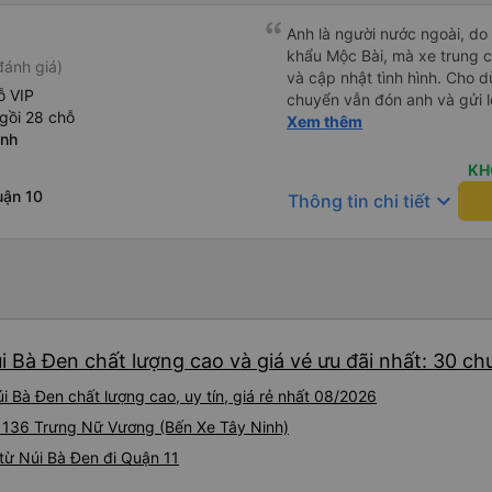
c
Anh là người nước ngoài, do
khẩu Mộc Bài, mà xe trung ch
đánh giá)
và cập nhật tình hình. Cho d
ỗ VIP
chuyển vẫn đón anh và gửi l
gồi 28 chỗ
anh thật muốn tip cho bác t
Xem thêm
inh
mà vé xe bằng xe khách cũn
nhất phải cải thiện là wifi tr
KH
uận 10
keyboard_arrow_down
Thông tin chi tiết
i Bà Đen chất lượng cao và giá vé ưu đãi nhất: 30 c
 Bà Đen chất lượng cao, uy tín, giá rẻ nhất 08/2026
i 136 Trưng Nữ Vương (Bến Xe Tây Ninh)
từ Núi Bà Đen đi Quận 11