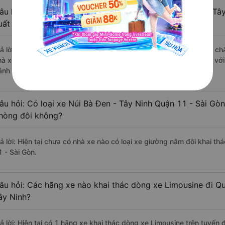
âu hỏi: Review xe đi Quận 11 - Sài Gòn từ Núi Bà Đen - Tây
uất sắc, cao cấp nhất?
rả lời: Những hãng xe đi Núi Bà Đen - Tây Ninh Quận 11 - Sài Gòn chấ
hà xe Đồng Phước đi Quận 11 - Sài Gòn từ Núi Bà Đen - Tây Ninh với
ánh giá của khách hàng).
âu hỏi: Có loại xe Núi Bà Đen - Tây Ninh Quận 11 - Sài Gòn
hòng đôi không?
rả lời: Hiện tại chưa có nhà xe nào có loại xe giường nằm đôi khai th
1 - Sài Gòn.
âu hỏi: Các hãng xe nào khai thác dòng xe Limousine đi Qu
ây Ninh?
rả lời: Hiện tại có 1 hãng xe khai thác dòng xe Limousine trên tuyế