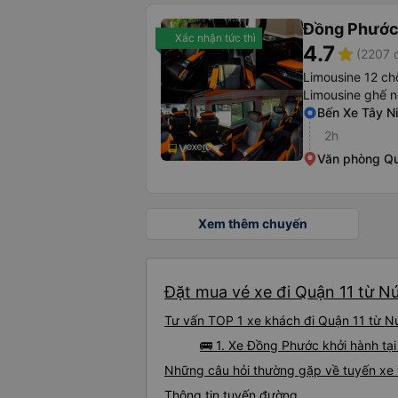
Đồng Phướ
Xác nhận tức thì
4.7
star
(2207 
Limousine 12 ch
Limousine ghế n
Bến Xe Tây N
2h
Văn phòng Q
Xem thêm chuyến
Đặt mua vé xe đi Quận 11 từ Nú
Tư vấn TOP 1 xe khách đi Quận 11 từ Núi
🚌 1. Xe Đồng Phước khởi hành tạ
Những câu hỏi thường gặp về tuyến xe 
Thông tin tuyến đường