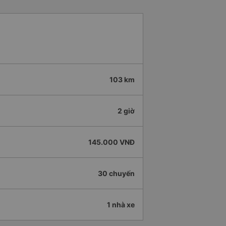
103 km
2 giờ
145.000 VNĐ
30 chuyến
1 nhà xe