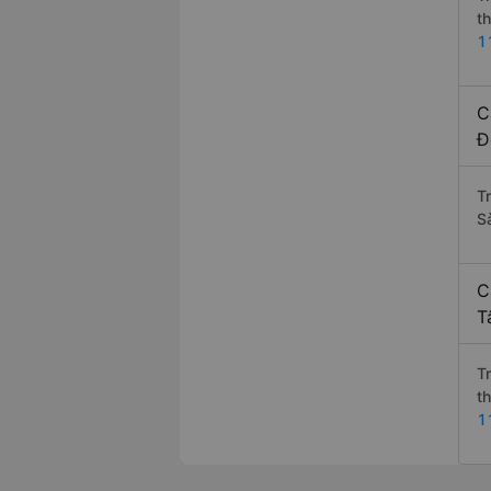
t
1
C
Đ
T
S
C
T
T
t
1