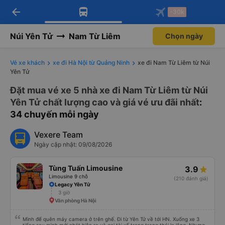
arrow_back
Tải app Vexere ngay!
Tải app Vexere
-30k
Mở app
Mở app
Nhận ưu đãi thành viên độc
-30k/ghế khi đặt vé máy bay qua
quyền
app
Núi Yên Tử
Nam Từ Liêm
Chọn ngày
Vé xe khách
xe đi Hà Nội từ Quảng Ninh
xe đi Nam Từ Liêm từ Núi
Yên Tử
Đặt mua vé xe 5 nhà xe đi Nam Từ Liêm từ Núi
Yên Tử chất lượng cao và giá vé ưu đãi nhất
:
34 chuyến mỗi ngày
Vexere Team
Ngày cập nhật: 09/08/2026
Tùng Tuấn Limousine
3.9
Limousine 9 chỗ
(210 đánh giá)
Legacy Yên Tử
3 giờ
Văn phòng Hà Nội
Mình để quên máy camera ở trên ghế. Đi từ Yên Tử về tới HN. Xuống xe 3