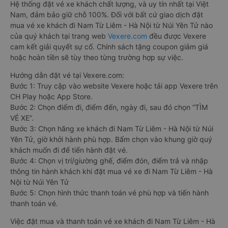
Hệ thống đặt vé xe khách chất lượng, và uy tín nhất tại Việt
Nam, đảm bảo giữ chỗ 100%. Đối với bất cứ giao dịch đặt
mua vé xe khách đi Nam Từ Liêm - Hà Nội từ Núi Yên Tử nào
của quý khách tại trang web
Vexere.com
đều được Vexere
cam kết giải quyết sự cố. Chính sách tặng coupon giảm giá
hoặc hoàn tiền sẽ tùy theo từng trường hợp sự việc.
Hướng dẫn đặt vé tại Vexere.com:
Bước 1: Truy cập vào website Vexere hoặc tải app Vexere trên
CH Play hoặc App Store.
Bước 2: Chọn điểm đi, điểm đến, ngày đi, sau đó chọn “TÌM
VÉ XE”.
Bước 3: Chọn hãng xe khách đi Nam Từ Liêm - Hà Nội từ Núi
Yên Tử, giờ khởi hành phù hợp. Bấm chọn vào khung giờ quý
khách muốn đi để tiến hành đặt vé.
Bước 4: Chọn vị trí/giường ghế, điểm đón, điểm trả và nhập
thông tin hành khách khi đặt mua vé xe đi Nam Từ Liêm - Hà
Nội từ Núi Yên Tử
Bước 5: Chọn hình thức thanh toán vé phù hợp và tiến hành
thanh toán vé.
Việc đặt mua và thanh toán vé xe khách đi Nam Từ Liêm - Hà