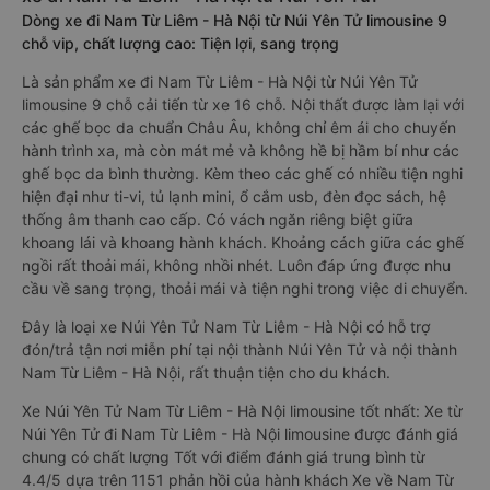
Dòng xe đi Nam Từ Liêm - Hà Nội từ Núi Yên Tử limousine 9
chỗ vip, chất lượng cao: Tiện lợi, sang trọng
Là sản phẩm xe đi Nam Từ Liêm - Hà Nội từ Núi Yên Tử
limousine 9 chỗ cải tiến từ xe 16 chỗ. Nội thất được làm lại với
các ghế bọc da chuẩn Châu Âu, không chỉ êm ái cho chuyến
hành trình xa, mà còn mát mẻ và không hề bị hầm bí như các
ghế bọc da bình thường. Kèm theo các ghế có nhiều tiện nghi
hiện đại như ti-vi, tủ lạnh mini, ổ cắm usb, đèn đọc sách, hệ
thống âm thanh cao cấp. Có vách ngăn riêng biệt giữa
khoang lái và khoang hành khách. Khoảng cách giữa các ghế
ngồi rất thoải mái, không nhồi nhét. Luôn đáp ứng được nhu
cầu về sang trọng, thoải mái và tiện nghi trong việc di chuyển.
Đây là loại xe Núi Yên Tử Nam Từ Liêm - Hà Nội có hỗ trợ
đón/trả tận nơi miễn phí tại nội thành Núi Yên Tử và nội thành
Nam Từ Liêm - Hà Nội, rất thuận tiện cho du khách.
Xe Núi Yên Tử Nam Từ Liêm - Hà Nội limousine tốt nhất: Xe từ
Núi Yên Tử đi Nam Từ Liêm - Hà Nội limousine được đánh giá
chung có chất lượng Tốt với điểm đánh giá trung bình từ
4.4/5 dựa trên 1151 phản hồi của hành khách Xe về Nam Từ