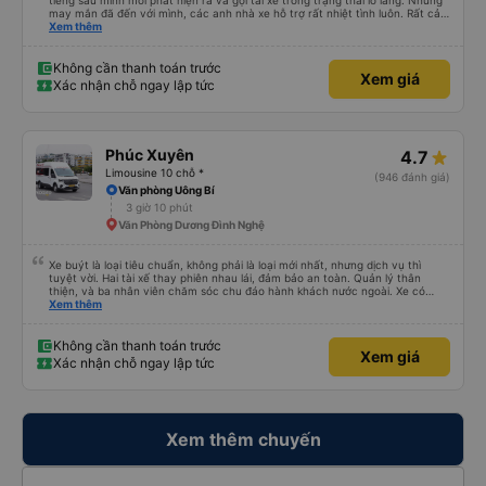
tiếng sau mình mới phát hiện ra và gọi tài xế trong trạng thái lo lắng. Nhưng
may mắn đã đến với mình, các anh nhà xe hỗ trợ rất nhiệt tình luôn. Rất cảm
ơn và chúc các anh nhà xe Tùng Tuấn sức khoẻ, vạn dặm bình an ạ!
Xem thêm
Không cần thanh toán trước
Xem giá
Xác nhận chỗ ngay lập tức
Phúc Xuyên
4.7
Limousine 10 chỗ *
(946 đánh giá)
Văn phòng Uông Bí
3 giờ 10 phút
Văn Phòng Dương Đình Nghệ
Xe buýt là loại tiêu chuẩn, không phải là loại mới nhất, nhưng dịch vụ thì
tuyệt vời. Hai tài xế thay phiên nhau lái, đảm bảo an toàn. Quản lý thân
thiện, và ba nhân viên chăm sóc chu đáo hành khách nước ngoài. Xe có
máy lạnh và cổng sạc USB, và dừng thường xuyên ở các khu vực nghỉ ngơi.
Xem thêm
Phí vào nhà vệ sinh là 3.000 VND. Có nhiều loại đồ ăn nhẹ để lựa chọn. Bạn
chỉ cần đợi bên trong bến xe để lên xe, nhưng do bị chậm trễ, hành trình mất
khoảng 9 tiếng. Tôi hài lòng với giá vé 480.000 VND.
Không cần thanh toán trước
Xem giá
Xác nhận chỗ ngay lập tức
Xem thêm chuyến