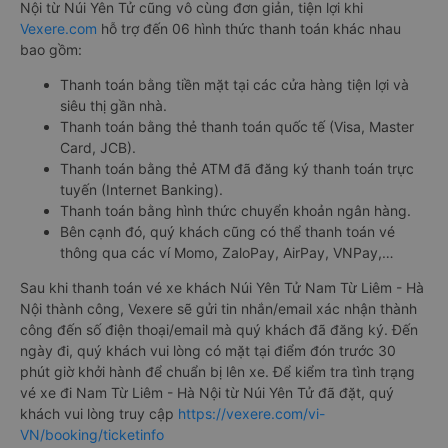
Nội từ Núi Yên Tử cũng vô cùng đơn giản, tiện lợi khi
Vexere.com
hỗ trợ đến 06 hình thức thanh toán khác nhau
bao gồm:
Thanh toán bằng tiền mặt tại các cửa hàng tiện lợi và
siêu thị gần nhà.
Thanh toán bằng thẻ thanh toán quốc tế (Visa, Master
Card, JCB).
Thanh toán bằng thẻ ATM đã đăng ký thanh toán trực
tuyến (Internet Banking).
Thanh toán bằng hình thức chuyển khoản ngân hàng.
Bên cạnh đó, quý khách cũng có thể thanh toán vé
thông qua các ví Momo, ZaloPay, AirPay, VNPay,…
Sau khi thanh toán vé xe khách Núi Yên Tử Nam Từ Liêm - Hà
Nội thành công, Vexere sẽ gửi tin nhắn/email xác nhận thành
công đến số điện thoại/email mà quý khách đã đăng ký. Đến
ngày đi, quý khách vui lòng có mặt tại điểm đón trước 30
phút giờ khởi hành để chuẩn bị lên xe. Để kiểm tra tình trạng
vé xe đi Nam Từ Liêm - Hà Nội từ Núi Yên Tử đã đặt, quý
khách vui lòng truy cập
https://vexere.com/vi-
VN/booking/ticketinfo