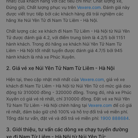
nhất) của khách hàng với các tiêu chí như: Chất lượng xe,
Đúng giờ, Chất lượng phục vụ trên
Vexere.com
. Đánh giá này
được viết trực tiếp bởi các khách hàng đã trải nghiệm các
hãng Xe Núi Yên Tử đi Nam Từ Liêm - Hà Nội.
Chất lượng các xe khách đi Nam Từ Liêm - Hà Nội từ Núi Yên
Tử được đánh giá 4.2, với điểm trung bình là 4.2/5 bởi 1151
hành khách. Trong đó hãng xe khách Núi Yên Tử Nam Từ
Liêm - Hà Nội tốt nhất tuyến được đánh giá 4.7/5 bởi 945
hành khách là nhà xe Phúc Xuyên.
2. Giá vé xe Núi Yên Tử Nam Từ Liêm - Hà Nội
Hiện tại, theo cập nhật mới nhất của
Vexere.com
, giá vé xe
khách đi Nam Từ Liêm - Hà Nội từ Núi Yên Tử có mức giá dao
động từ 310000 đồng - 320000 đồng. Trong đó, nhà xe Phúc
Xuyên có giá vé rẻ nhất, chỉ 310000 đồng. Đặt vé xe Núi Yên
Tử Nam Từ Liêm - Hà Nội chính hãng tại
Vexere.com
để có giá
rẻ nhất, đảm bảo giữ chỗ 100% và hỗ trợ đổi trả vé miễn phí.
Tổng đài tư vấn, đặt vé và đổi trả vé miễn phí:
1900 888684
.
3. Giới thiệu, tư vấn các dòng xe chạy tuyến đường
xe đi Nam Từ Liêm - Hà Nội từ Núi Yên Tử: