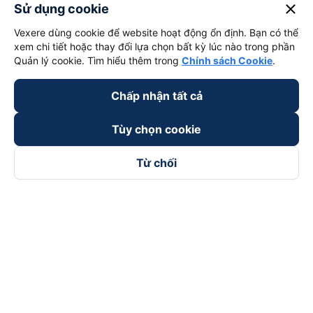
close
Sử dụng cookie
Vexere dùng cookie để website hoạt động ổn định. Bạn có thể
xem chi tiết hoặc thay đổi lựa chọn bất kỳ lúc nào trong phần
Quản lý cookie. Tìm hiểu thêm trong
Chính sách Cookie
.
Chấp nhận tất cả
Tùy chọn cookie
Từ chối
Theo dõi chúng tôi trên
Facebook
Tiktok
Youtube
Công ty TNHH Thương Mại Dịch Vụ Vexere
Địa chỉ đăng ký kinh doanh: 8C Chữ Đồng Tử, Phường Tân
Sơn Nhất, TP. Hồ Chí Minh, Việt Nam
Địa chỉ
:
Lầu 2, toà nhà H3 Circo Hoàng Diệu, 384 Hoàng Diệu,