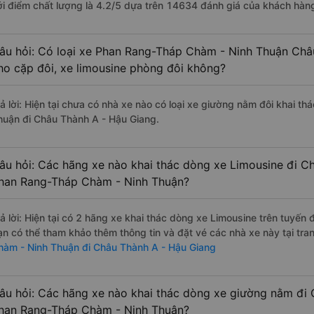
ới điểm chất lượng là 4.2/5 dựa trên 14634 đánh giá của khách hàng
âu hỏi: Có loại xe Phan Rang-Tháp Chàm - Ninh Thuận Châ
ho cặp đôi, xe limousine phòng đôi không?
rả lời: Hiện tại chưa có nhà xe nào có loại xe giường nằm đôi khai 
huận đi Châu Thành A - Hậu Giang.
âu hỏi: Các hãng xe nào khai thác dòng xe Limousine đi C
han Rang-Tháp Chàm - Ninh Thuận?
rả lời: Hiện tại có 2 hãng xe khai thác dòng xe Limousine trên tuyến
ạn có thể tham khảo thêm thông tin và đặt vé các nhà xe này tại tra
hàm - Ninh Thuận đi Châu Thành A - Hậu Giang
âu hỏi: Các hãng xe nào khai thác dòng xe giường nằm đi
han Rang-Tháp Chàm - Ninh Thuận?