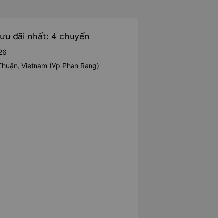
 Cảm ơn rất nhiều.. Cảm ơn xe
 xế. Mình là người Hàn Quốc
ã giải quyết mọi việc dù mình
ưu đãi nhất: 4 chuyến
ps &quot;Anh đi đây à?&quot; và
uot;Bạn có đưa chúng tôi đến
026
ng?&quot; Vốn dĩ tôi đến lúc
ng xuống xe mà tài xế bảo tôi
 Thuận, Vietnam (Vp Phan Rang)
g, thậm chí còn đón khách sạn
ng. .Tôi nghĩ tài xế đã giúp tôi
Tôi vẫn nghĩ rằng nếu không có
 Cảm ơn từ tận đáy lòng.. 79-
g rất nhiều. Nếu bạn chưa biết
ogle Maps hoạt động như thế
?&quot; Chuyện gì xảy ra với
30 và tôi đang nói về nó. ạn
i nghĩ tài xế đã giúp tôi vì nhìn
ang nghĩ rằng sẽ rất nguy hiểm
n các bạn rất nhiều.