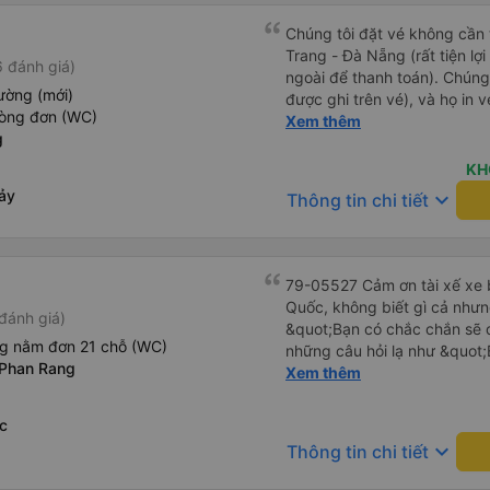
Chúng tôi đặt vé không cần
Trang - Đà Nẵng (rất tiện lợ
 đánh giá)
ngoài để thanh toán). Chúng
ường (mới)
được ghi trên vé), và họ in 
hòng đơn (WC)
tôi cũng quyết định mua vé ch
Xem thêm
g
vé trên ứng dụng cũng giống
buýt nhỏ đến điểm hẹn, sau
KH
Tôi khuyên bạn nên mang th
ảy
keyboard_arrow_down
Thông tin chi tiết
mỏng, vì thỉnh thoảng trời kh
nhưng vẫn có sẵn. Cổng USB
tốt, và có giấy vệ sinh. Mọi 
từ Đà Nẵng (bến xe Đà Nẵng,
79-05527 Cảm ơn tài xế xe b
loại xe buýt khác với ba hàng
Quốc, không biết gì cả nhưn
đánh giá)
nhưng vẫn khá thoải mái và 
&quot;Bạn có chắc chắn sẽ 
đi 8-10 tiếng ngồi một chỗ.
ng nằm đơn 21 chỗ (WC)
những câu hỏi lạ như &quot;
Trang và sau đó được đưa đ
 Phan Rang
sạn của chúng tôi không?&q
Xem thêm
cũng vận chuyển hàng hóa tr
của mọi thứ. Vốn dĩ tôi đến
sẽ có những điểm dừng chân
báo lúc đó nhưng tài xế bảo
c
công ty này và đặt chỗ ngồi
và thậm chí còn đón tôi tại 
keyboard_arrow_down
Thông tin chi tiết
buổi sáng. ngu ngốc đến mức 
tài xế không ở đó, tôi vẫn đ