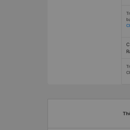
T
b
C
C
R
T
C
Th