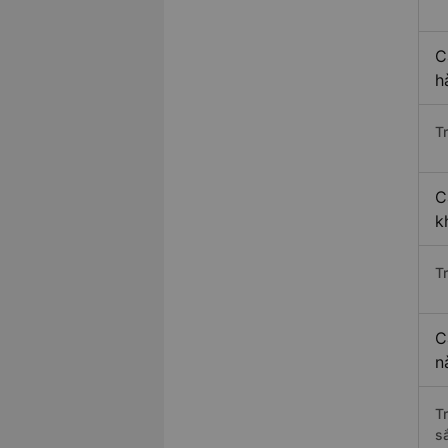
C
h
T
C
k
T
C
n
T
s