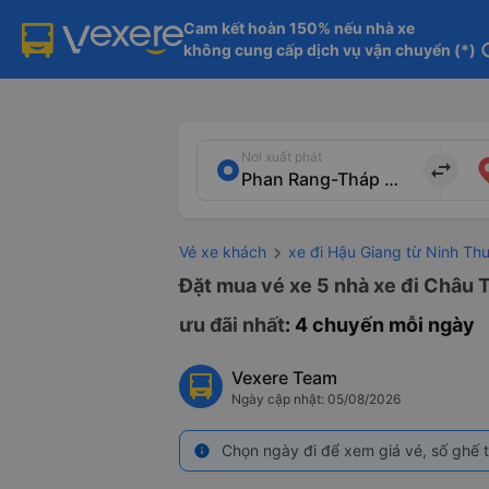
Cam kết hoàn 150% nếu nhà xe

không cung cấp dịch vụ vận chuyển (*)
in
Nơi xuất phát
import_export
Vé xe khách
xe đi Hậu Giang từ Ninh Th
Đặt mua vé xe 5 nhà xe đi Châu 
ưu đãi nhất
: 4 chuyến mỗi ngày
Vexere Team
Ngày cập nhật: 05/08/2026
Chọn ngày đi để xem giá vé, số ghế t
info