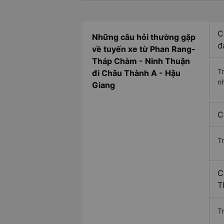
C
Những câu hỏi thường gặp
đ
về tuyến xe từ Phan Rang-
Tháp Chàm - Ninh Thuận
T
đi Châu Thành A - Hậu
n
Giang
C
T
C
T
Tr