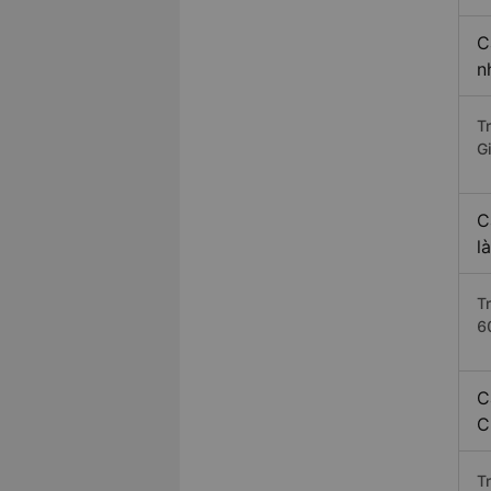
C
n
T
G
C
l
T
6
C
C
T