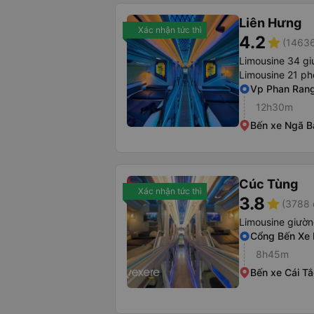
Liên Hưng
Xác nhận tức thì
4.2
star
(14636
Limousine 34 gi
Limousine 21 p
Vp Phan Ran
12h30m
Bến xe Ngã B
Cúc Tùng
Xác nhận tức thì
3.8
star
(3788 
Limousine giườ
Cổng Bến Xe
8h45m
Bến xe Cái Tắ