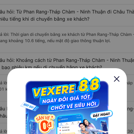
âu hỏi: Từ Phan Rang-Tháp Chàm - Ninh Thuận đi Châu Th
hiêu tiếng khi di chuyển bằng xe khách?
rả lời: Thời gian di chuyển bằng xe khách từ Phan Rang-Tháp Chàm 
iang khoảng 10.6 tiếng, nếu mật độ giao thông thuận lợi.
âu hỏi: Khoảng cách từ Phan Rang-Tháp Chàm - Ninh Thuậ
à bao nhiêu km nếu di chuyển bằng xe khách?
rả lời: Đoạn đường đi Châu Thành A - Hậu Giang từ Phan Rang-Tháp
01 km.
âu hỏi: Mỗi ngày có bao nhiêu chuyến xe khách Phan Rang
hâu Thành A - Hậu Giang ?
rả lời: Trung bình mỗi ngày có khoảng 4 chuyến xe bắt đầu từ 15:30