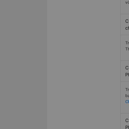
v
C
c
T
T
C
P
T
b
C
C
P