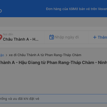
Đơn hàng của tôi
Mở bán vé trên Vexe
fo
Nơi đến
add
Nhập ngày đi
Thêm
xe đi Châu Thành A từ Phan Rang-Tháp Chàm
uận
Thành A - Hậu Giang từ Phan Rang-Tháp Chàm - Ninh
rống và ưu đãi khi đặt vé