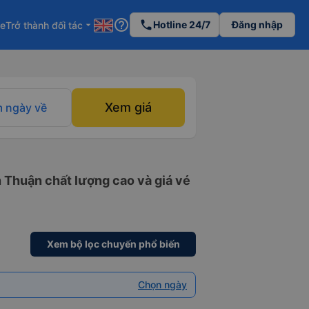
help_outline
phone
Hotline 24/7
Đăng nhập
re
Trở thành đối tác
arrow_drop_down
Xem giá
 ngày về
 Thuận chất lượng cao và giá vé
Xem bộ lọc chuyến phổ biến
Chọn ngày