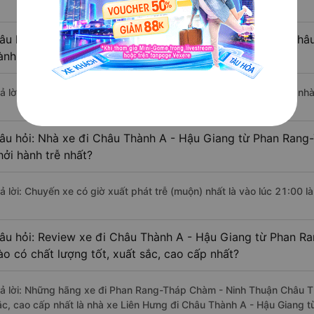
âu hỏi: Nhà xe đi Phan Rang-Tháp Chàm - Ninh Thuận Châu
ành sớm nhất?
rả lời: Chuyến xe có giờ xuất phát sớm nhất vào lúc 15:30 là của nh
âu hỏi: Nhà xe đi Châu Thành A - Hậu Giang từ Phan Rang
hởi hành trễ nhất?
rả lời: Chuyến xe có giờ xuất phát trễ (muộn) nhất là vào lúc 21:00 l
âu hỏi: Review xe đi Châu Thành A - Hậu Giang từ Phan R
ào có chất lượng tốt, xuất sắc, cao cấp nhất?
rả lời: Những hãng xe đi Phan Rang-Tháp Chàm - Ninh Thuận Châu Th
ắc, cao cấp nhất là nhà xe Liên Hưng đi Châu Thành A - Hậu Giang