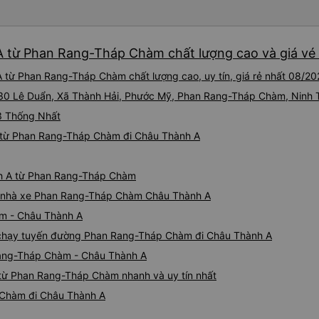
nó chắc hẳn rất nguy hiểm..
buýt 79-05527 rất nhiều tài
không biết gì nhưng tài xế đ
 từ Phan Rang-Tháp Chàm chất lượng cao và giá vé 
liên tục hỏi trên Google Ma
hỏi những câu hỏi kỳ lạ, &q
 từ Phan Rang-Tháp Chàm chất lượng cao, uy tín, giá rẻ nhất 08/2
khách sạn của chúng tôi khô
2h30 sáng nhưng lúc đó khô
 230 Lê Duẩn, Xã Thành Hải, Phước Mỹ, Phan Rang-Tháp Chàm, Ninh
ngủ thêm và đợi ở trạm xăn
23 Thống Nhất
bằng xe limousine vào buổi sá
 từ Phan Rang-Tháp Chàm đi Châu Thành A
vì tôi trông ngu ngốc quá.. 
tài xế thì sẽ rất nguy hiểm..
05527 Cảm ơn tài xế xe nhưn
nh A từ Phan Rang-Tháp Chàm
cách thực hiện, hãy xem Go
nào, &quot;B Bạn bị sao vậy
giá nhà xe Phan Rang-Tháp Chàm Châu Thành A
bạn vậy?&quot; Bây giờ là 2:
àm - Châu Thành A
bằng xe bu lông Limousine. Tô
xe chạy tuyến đường Phan Rang-Tháp Chàm đi Châu Thành A
tôi quá ngu ngốc. Tôi vẫn đ
nếu không có tài xế... Cảm ơ
Rang-Tháp Chàm - Châu Thành A
từ Phan Rang-Tháp Chàm nhanh và uy tín nhất
 Chàm đi Châu Thành A