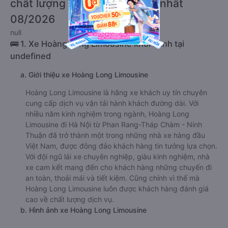
chất lượng cao, uy tín, giá rẻ nhất
08/2026
null
🚌 1. Xe Hoàng Long Limousine khởi hành tại
undefined
a. Giới thiệu xe Hoàng Long Limousine
Hoàng Long Limousine là hãng xe khách uy tín chuyên
cung cấp dịch vụ vận tải hành khách đường dài. Với
nhiều năm kinh nghiệm trong ngành, Hoàng Long
Limousine đi Hà Nội từ Phan Rang-Tháp Chàm - Ninh
Thuận đã trở thành một trong những nhà xe hàng đầu
Việt Nam, được đông đảo khách hàng tin tưởng lựa chọn.
Với đội ngũ lái xe chuyên nghiệp, giàu kinh nghiệm, nhà
xe cam kết mang đến cho khách hàng những chuyến đi
an toàn, thoải mái và tiết kiệm. Cũng chính vì thế mà
Hoàng Long Limousine luôn được khách hàng đánh giá
cao về chất lượng dịch vụ.
b. Hình ảnh xe Hoàng Long Limousine