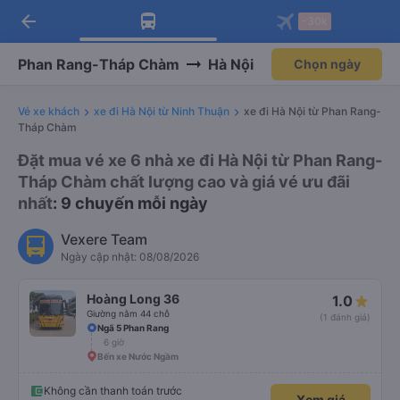
arrow_back
Tải app Vexere ngay!
Tải app Vexere
-30k
Mở app
Mở app
Nhận ưu đãi thành viên độc
-30k/ghế khi đặt vé máy bay qua
quyền
app
Phan Rang-Tháp Chàm
Hà Nội
Chọn ngày
Vé xe khách
xe đi Hà Nội từ Ninh Thuận
xe đi Hà Nội từ Phan Rang-
Tháp Chàm
Đặt mua vé xe 6 nhà xe đi Hà Nội từ Phan Rang-
Tháp Chàm chất lượng cao và giá vé ưu đãi
nhất
: 9 chuyến mỗi ngày
Vexere Team
Ngày cập nhật: 08/08/2026
Hoàng Long 36
1.0
Giường nằm 44 chỗ
(1 đánh giá)
Ngã 5 Phan Rang
6 giờ
Bến xe Nước Ngầm
Không cần thanh toán trước
Xem giá