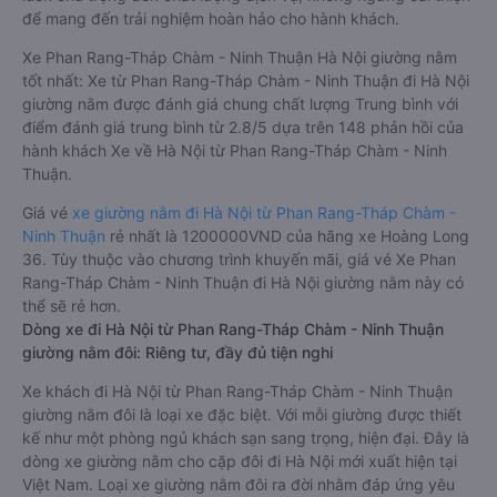
để mang đến trải nghiệm hoàn hảo cho hành khách.
Xe Phan Rang-Tháp Chàm - Ninh Thuận Hà Nội giường nằm
tốt nhất: Xe từ Phan Rang-Tháp Chàm - Ninh Thuận đi Hà Nội
giường nằm được đánh giá chung chất lượng Trung bình với
điểm đánh giá trung bình từ 2.8/5 dựa trên 148 phản hồi của
hành khách Xe về Hà Nội từ Phan Rang-Tháp Chàm - Ninh
Thuận.
Giá vé
xe giường nằm đi Hà Nội từ Phan Rang-Tháp Chàm -
Ninh Thuận
rẻ nhất là 1200000VND của hãng xe Hoàng Long
36. Tùy thuộc vào chương trình khuyến mãi, giá vé Xe Phan
Rang-Tháp Chàm - Ninh Thuận đi Hà Nội giường nằm này có
thể sẽ rẻ hơn.
Dòng xe đi Hà Nội từ Phan Rang-Tháp Chàm - Ninh Thuận
giường nằm đôi: Riêng tư, đầy đủ tiện nghi
Xe khách đi Hà Nội từ Phan Rang-Tháp Chàm - Ninh Thuận
giường nằm đôi là loại xe đặc biệt. Với mỗi giường được thiết
kế như một phòng ngủ khách sạn sang trọng, hiện đại. Đây là
dòng xe giường nằm cho cặp đôi đi Hà Nội mới xuất hiện tại
Việt Nam. Loại xe giường nằm đôi ra đời nhằm đáp ứng yêu