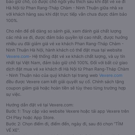
bảo giữ chỗ, có được chỗ ngồi yêu thích sau khi đặt vé xe đi
Hà Nội từ Phan Rang-Tháp Chàm - Ninh Thuận giữa nhà xe
với khách hàng sau khi đặt trực tiếp vẫn chưa được đảm bảo
100%.
Cho nên để dễ dàng so sánh giá, xem đánh giá chất lượng
các nhà xe đi, được đảm bảo quyền lợi cao nhất, được hưởng
nhiều ưu đãi giảm giá vé xe khách Phan Rang-Tháp Chàm -
Ninh Thuận Hà Nội, hành khách có thể đặt mua tại website
Vexere.com
- Hệ thống đặt vé xe khách chất lượng, và uy tín
nhất tại Việt Nam, đảm bảo giữ chỗ 100%. Đối với bất cứ giao
dịch đặt mua vé xe khách đi Hà Nội từ Phan Rang-Tháp Chàm
- Ninh Thuận nào của quý khách tại trang web
Vexere.com
đều được Vexere cam kết giải quyết sự cố. Chính sách tặng
coupon giảm giá hoặc hoàn tiền sẽ tùy theo từng trường hợp
sự việc.
Hướng dẫn đặt vé tại Vexere.com:
Bước 1: Truy cập vào website Vexere hoặc tải app Vexere trên
CH Play hoặc App Store.
Bước 2: Chọn điểm đi, điểm đến, ngày đi, sau đó chọn “TÌM
VÉ XE”.