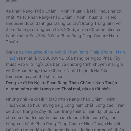
khách.
Xe Phan Rang-Tháp Chàm - Ninh Thuận Hà Nội limousine tốt
nhất: Xe từ Phan Rang-Tháp Chàm - Ninh Thuận đi Hà Nội
limousine được đánh giá chung có chất lượng Trung bình với
điểm đánh giá trung bình từ 3.2/5 dựa trên 60 phản hồi của
hành khách Xe về Hà Nội từ Phan Rang-Tháp Chàm - Ninh
Thuận.
Giá vé
xe limousine đi Hà Nội từ Phan Rang-Tháp Chàm - Ninh
Thuận
rẻ nhất là 1550000VND của hãng xe Ngọc Phát. Tùy
thuộc vào vị trí ngồi của bạn và chương trình khuyến mãi, giá
vé Xe Phan Rang-Tháp Chàm - Ninh Thuận đi Hà Nội
limousine này có thể sẽ rẻ hơn
Dòng xe đi Hà Nội từ Phan Rang-Tháp Chàm - Ninh Thuận
giường nằm chất lượng cao: Thoải mái, giá cả tốt nhất
Những nhà xe đi Hà Nội từ Phan Rang-Tháp Chàm - Ninh
Thuận đều sở hữu những xe giường nằm chất lượng cao. Trên
xe được trang bị đầy đủ các trang thiết bị hiện đại phục vụ
cho nhu cầu di chuyển của hành khách. Bên cạnh đó, các
hãng xe khách Phan Rang-Tháp Chàm - Ninh Thuận Hà Nội
luôn chú trọng đến chất lượng dịch vụ, không ngừng cải thiện