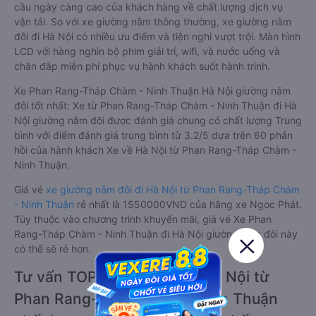
cầu ngày càng cao của khách hàng về chất lượng dịch vụ
vận tải. So với xe giường nằm thông thường, xe giường nằm
đôi đi Hà Nội có nhiều ưu điểm và tiện nghi vượt trội. Màn hình
LCD với hàng nghìn bộ phim giải trí, wifi, và nước uống và
chăn đắp miễn phí phục vụ hành khách suốt hành trình.
Xe Phan Rang-Tháp Chàm - Ninh Thuận Hà Nội giường nằm
đôi tốt nhất: Xe từ Phan Rang-Tháp Chàm - Ninh Thuận đi Hà
Nội giường nằm đôi được đánh giá chung có chất lượng Trung
bình với điểm đánh giá trung bình từ 3.2/5 dựa trên 60 phản
hồi của hành khách Xe về Hà Nội từ Phan Rang-Tháp Chàm -
Ninh Thuận.
Giá vé
xe giường nằm đôi đi Hà Nội từ Phan Rang-Tháp Chàm
- Ninh Thuận
rẻ nhất là 1550000VND của hãng xe Ngọc Phát.
Tùy thuộc vào chương trình khuyến mãi, giá vé Xe Phan
Rang-Tháp Chàm - Ninh Thuận đi Hà Nội giường nằm đôi này
có thể sẽ rẻ hơn.
Tư vấn TOP 3 xe khách đi Hà Nội từ
Phan Rang-Tháp Chàm - Ninh Thuận