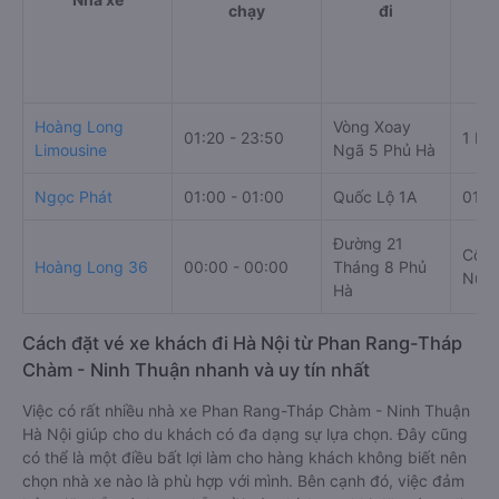
chạy
đi
Hoàng Long
Vòng Xoay
01:20 - 23:50
1 Ng
Limousine
Ngã 5 Phủ Hà
Ngọc Phát
01:00 - 01:00
Quốc Lộ 1A
01 N
Đường 21
Cổng
Hoàng Long 36
00:00 - 00:00
Tháng 8 Phủ
Nước
Hà
Cách đặt vé xe khách đi Hà Nội từ Phan Rang-Tháp
Chàm - Ninh Thuận nhanh và uy tín nhất
Việc có rất nhiều nhà xe Phan Rang-Tháp Chàm - Ninh Thuận
Hà Nội giúp cho du khách có đa dạng sự lựa chọn. Đây cũng
có thể là một điều bất lợi làm cho hàng khách không biết nên
chọn nhà xe nào là phù hợp với mình. Bên cạnh đó, việc đảm