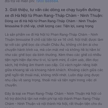
đổi trả vé miễn phí:
1900 888684
.
3. Giới thiệu, tư vấn các dòng xe chạy tuyến đường
xe đi Hà Nội từ Phan Rang-Tháp Chàm - Ninh Thuận:
Dòng xe đi Hà Nội từ Phan Rang-Tháp Chàm - Ninh Thuận
limousine 9 chỗ vip, chất lượng cao: Tiện lợi, sang trọng
Là sản phẩm xe đi Hà Nội từ Phan Rang-Tháp Chàm - Ninh
Thuận limousine 9 chỗ cải tiến từ xe 16 chỗ. Nội thất được làm
lại với các ghế bọc da chuẩn Châu Âu, không chỉ êm ái cho
chuyến hành trình xa, mà còn mát mẻ và không hề bị hầm bí
như các ghế bọc da bình thường. Kèm theo các ghế có nhiều
tiện nghi hiện đại như ti-vi, tủ lạnh mini, ổ cắm usb, đèn đọc
sách, hệ thống âm thanh cao cấp. Có vách ngăn riêng biệt
giữa khoang lái và khoang hành khách. Khoảng cách giữa các
ghế ngồi rất thoải mái, không nhồi nhét. Luôn đáp ứng được
nhu cầu về sang trọng, thoải mái và tiện nghi trong việc di
chuyển.
Đây là loại xe Phan Rang-Tháp Chàm - Ninh Thuận Hà Nội có
hỗ trợ đón/trả tận nơi miễn phí tại nội thành Phan Rang-Tháp
Chàm - Ninh Thuận và nội thành Hà Nội, rất thuận tiện cho du