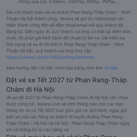
thông qua các ví Momo, ZaloPay, AirPay, VNPay,…
Sau khi thanh toán vé xe khách Phan Rang-Tháp Chàm - Ninh
Thuận Hà Nội thành công, Vexere sẽ gửi tin nhắn/email xác
nhận thành công đến số điện thoại/email mà quý khách đã
đăng ký. Đến ngày đi, quý khách vui lòng có mặt tại điểm đón
trước 30 phút giờ khởi hành để chuẩn bị lên xe. Để kiểm tra
tình trạng vé xe đi Hà Nội từ Phan Rang-Tháp Chàm - Ninh
Thuận đã đặt, quý khách vui lòng truy cập
https://vexere.com/vi-VN/booking/ticketinfo
Xem hướng dẫn chi tiết, minh họa bằng hình ảnh
tại đây.
Đặt vé xe Tết 2027 từ Phan Rang-Tháp
Chàm đi Hà Nội
Vé xe tết 2027 từ Phan Rang-Tháp Chàm đi Hà Nội vẫn chưa
được công bố. Vexere.com sẽ sớm thông báo cho các bạn
thông tin vé xe Tết 2027 bao gồm giá vé, lịch trình, ngày giờ
bán vé của các hãng xe khách đi tuyến đường Phan Rang-
Tháp Chàm - Hà Nội và Hà Nội - Phan Rang-Tháp Chàm ngay
khi có thông tin từ các hãng xe.