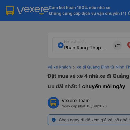
Cam kết hoàn 150% nếu nhà xe

không cung cấp dịch vụ vận chuyển (*)
in
Nơi xuất phát
import_export
Vé xe khách
xe đi Quảng Bình từ Ninh T
Đặt mua vé xe 4 nhà xe đi Quảng
ưu đãi nhất
: 1 chuyến mỗi ngày
Vexere Team
Ngày cập nhật: 05/08/2026
Chọn ngày đi để xem giá vé, số ghế t
info