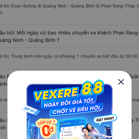
rả lời: Đoạn đường đi Quảng Ninh - Quảng Bình từ Phan Rang-Tháp 
m.
âu hỏi: Mỗi ngày có bao nhiêu chuyến xe khách Phan Rang
uảng Ninh - Quảng Bình ?
rả lời: Trung bình mỗi ngày có khoảng 1 chuyến xe bắt đầu từ 20:30
âu hỏi: Nhà xe đi Phan Rang-Tháp Chàm - Ninh Thuận Quản
ành sớm nhất?
rả lời: Chuyến xe có giờ xuất phát sớm nhất vào lúc 20:30 là của n
âu hỏi: Nhà xe đi Quảng Ninh - Quảng Bình từ Phan Rang-
hởi hành trễ nhất?