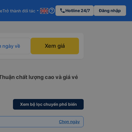
help_outline
phone
Hotline 24/7
Đăng nhập
re
Trở thành đối tác
arrow_drop_down
Xem giá
 ngày về
Thuận chất lượng cao và giá vé
Xem bộ lọc chuyến phổ biến
Chọn ngày