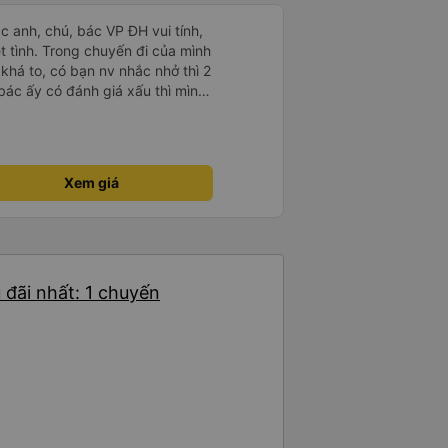
ác anh, chú, bác VP ĐH vui tính,
 chuyến đi của mình
 khá to, có bạn nv nhắc nhở thì 2
bác ấy có đánh giá xấu thì mình
hở rất đúng. 2 bác nói rất to. To
c câu chuyện các bác nói với
 ấy
ng bạn ấy nha. Nếu bạn ấy bị trừ
Xem giá
ủa mình, mình hỗ trợ ạ. Số mình
 16/1. À các bạn nữ lễ tân xinh
ơn sang đôi xong còn note là
 phòng đôi mà nằm một thì mỗi
e khách nhưng đủ để đánh giá
đãi nhất: 1 chuyến