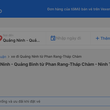
Đơn hàng của tôi
Mở bán vé trên Vexe
fo
Nơi đến
add
Nhập ngày đi
Thêm
xe đi Quảng Ninh từ Phan Rang-Tháp Chàm
huận
 Ninh - Quảng Bình từ Phan Rang-Tháp Chàm - Ninh 
rống và ưu đãi khi đặt vé