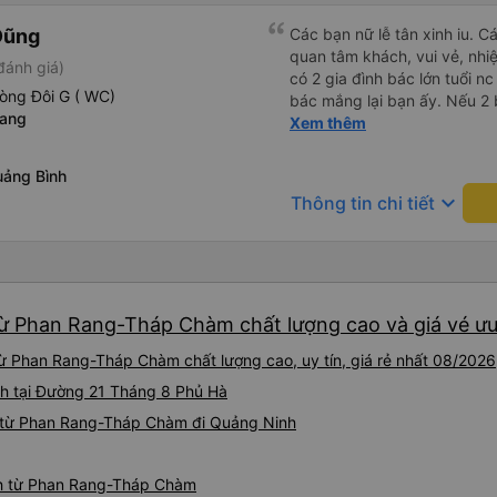
Dũng
Các bạn nữ lễ tân xinh iu. C
quan tâm khách, vui vẻ, nhiệt tình. Trong
đánh giá)
có 2 gia đình bác lớn tuổi nc
òng Đôi G ( WC)
bác mắng lại bạn ấy. Nếu 2 
Rang
ngược lại nha. Bạn ấy nhắc n
Xem thêm
đến lỗi mình ngủ còn mơ đượ
nhau xuất hiện trong giấc mơ của mình luôn. Nên nếu bạn
ảng Bình
bị phản ánh thì đừng trừ lươ
keyboard_arrow_down
Thông tin chi tiết
thì bảo bạn ấy liên hệ sđt c
đuôi 666, chuyến ĐH-NT ngày
iu còn đổi cho mình phòng đ
(một mình) yêu luôn. Nhưng
lần xe rẽ 1 cái là ✈️ Ít đi x
ừ Phan Rang-Tháp Chàm chất lượng cao và giá vé ưu 
10/10.
ừ Phan Rang-Tháp Chàm chất lượng cao, uy tín, giá rẻ nhất 08/2026
nh tại Đường 21 Tháng 8 Phủ Hà
 từ Phan Rang-Tháp Chàm đi Quảng Ninh
nh từ Phan Rang-Tháp Chàm