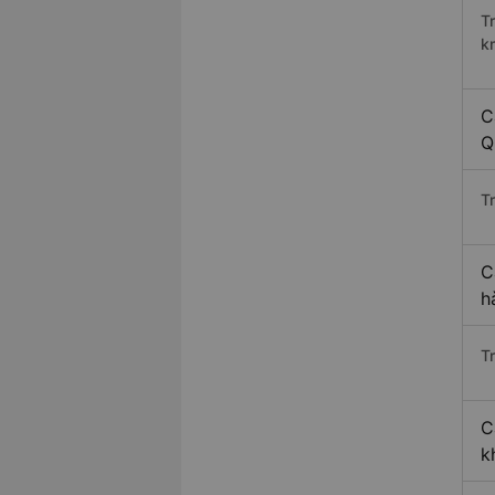
T
k
C
Q
T
C
h
T
C
k