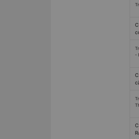
T
C
c
T
-
C
c
T
T
C
R