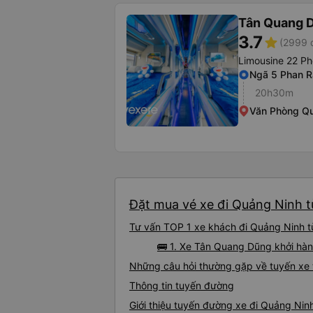
Tân Quang 
3.7
star
(2999 
Limousine 22 Ph
Ngã 5 Phan 
20h30m
Văn Phòng Qu
Đặt mua vé xe đi Quảng Ninh t
Tư vấn TOP 1 xe khách đi Quảng Ninh t
🚌 1. Xe Tân Quang Dũng khởi hà
Những câu hỏi thường gặp về tuyến xe
Thông tin tuyến đường
Giới thiệu tuyến đường xe đi Quảng Ni