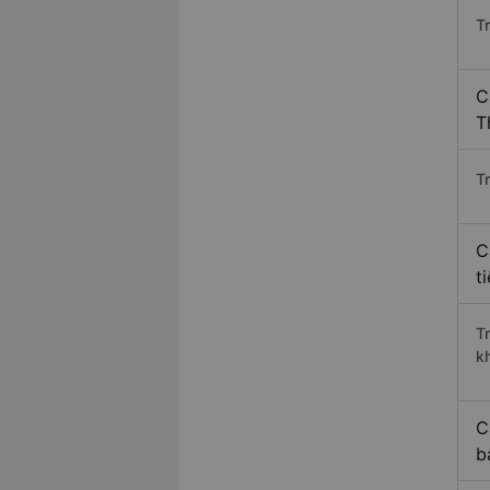
T
C
T
Tr
C
t
T
k
C
b