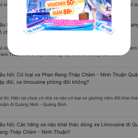
rả lời: Chuyến xe có giờ xuất phát trễ (muộn) nhất là vào lúc 20:30
âu hỏi: Review xe đi Quảng Ninh - Quảng Bình từ Phan Ra
ó chất lượng tốt, xuất sắc, cao cấp nhất?
rả lời: Tạm thời chưa đủ review để đánh giá có nhà xe đi Quảng Ni
 Ninh Thuận nào ở tuyến đường này có chất lượng xuất sắc.
âu hỏi: Có loại xe Phan Rang-Tháp Chàm - Ninh Thuận Quả
ặp đôi, xe limousine phòng đôi không?
rả lời: Hiện tại chưa có nhà xe nào có loại xe giường nằm đôi khai 
huận đi Quảng Ninh - Quảng Bình.
âu hỏi: Các hãng xe nào khai thác dòng xe Limousine đi Q
ang-Tháp Chàm - Ninh Thuận?