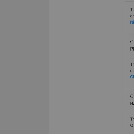
T
c
N
C
P
T
c
C
C
R
T
Q