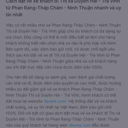
Cách đặt vé xe khách đi Thị xã Duyên Hải - Trà Vinh
từ Phan Rang-Tháp Chàm - Ninh Thuận nhanh và uy
tín nhất
Việc có rất nhiều nhà xe Phan Rang-Tháp Chàm - Ninh Thuận
Thị xã Duyên Hải - Trà Vinh giúp cho du khách có đa dạng sự
lựa chọn. Đây cũng có thể là một điều bất lợi làm cho hàng
khách không biết nên chọn nhà xe nào là phù hợp với mình.
Bên cạnh đó, việc đảm bảo giữ chỗ, có được chỗ ngồi yêu
thích sau khi đặt vé xe đi Thị xã Duyên Hải - Trà Vinh từ Phan
Rang-Tháp Chàm - Ninh Thuận giữa nhà xe với khách hàng
sau khi đặt trực tiếp vẫn chưa được đảm bảo 100%.
Cho nên để dễ dàng so sánh giá, xem đánh giá chất lượng
các nhà xe đi, được đảm bảo quyền lợi cao nhất, được hưởng
nhiều ưu đãi giảm giá vé xe khách Phan Rang-Tháp Chàm -
Ninh Thuận Thị xã Duyên Hải - Trà Vinh, hành khách có thể
đặt mua tại website
Vexere.com
- Hệ thống đặt vé xe khách
chất lượng, và uy tín nhất tại Việt Nam, đảm bảo giữ chỗ
100%. Đối với bất cứ giao dịch đặt mua vé xe khách đi Thị xã
Duyên Hải - Trà Vinh từ Phan Rang-Tháp Chàm - Ninh Thuận
nào của quý khách tại trang web
Vexere.com
đều được