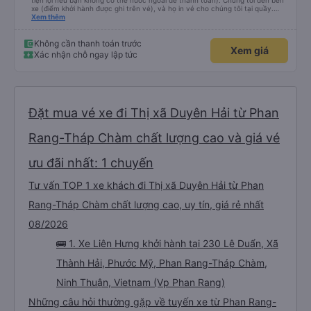
tiện lợi nếu bạn không có thẻ nước ngoài để thanh toán). Chúng tôi đến bến
xe (điểm khởi hành được ghi trên vé), và họ in vé cho chúng tôi tại quầy.
Chúng tôi cũng quyết định mua vé chiều về trực tiếp tại quầy, vì giá vé trên
Xem thêm
ứng dụng cũng giống nhau. Đầu tiên, chúng tôi đi xe buýt nhỏ đến điểm hẹn,
sau đó chuyển sang xe giường nằm. Tôi khuyên bạn nên mang theo áo len
ấm hoặc áo khoác mỏng, vì thỉnh thoảng trời khá lạnh, và chăn mền thì hơi
Không cần thanh toán trước
Xem giá
cũ, nhưng vẫn có sẵn. Cổng USB để sạc điện thoại hoạt động tốt, và có giấy
Xác nhận chỗ ngay lập tức
vệ sinh. Mọi thứ khá sạch sẽ. Chúng tôi trở về từ Đà Nẵng (bến xe Đà Nẵng,
Nhà ga B2, Lối ra 8) trên một loại xe buýt khác với ba hàng ghế ngả. Xe ít
rộng rãi hơn, nhưng vẫn khá thoải mái và tốt hơn nhiều so với một chuyến đi
8-10 tiếng ngồi một chỗ. Chúng tôi cũng dừng lại gần Nha Trang và sau đó
được đưa đến ga bằng xe buýt nhỏ. Họ cũng vận chuyển hàng hóa trong
suốt chuyến đi, và có thể sẽ có những điểm dừng chân. Tôi khuyên bạn nên
chọn công ty này và đặt chỗ ngồi VIP.
Đặt mua vé xe đi Thị xã Duyên Hải từ Phan
Rang-Tháp Chàm chất lượng cao và giá vé
ưu đãi nhất: 1 chuyến
Tư vấn TOP 1 xe khách đi Thị xã Duyên Hải từ Phan
Rang-Tháp Chàm chất lượng cao, uy tín, giá rẻ nhất
08/2026
🚌 1. Xe Liên Hưng khởi hành tại 230 Lê Duẩn, Xã
Thành Hải, Phước Mỹ, Phan Rang-Tháp Chàm,
Ninh Thuận, Vietnam (Vp Phan Rang)
Những câu hỏi thường gặp về tuyến xe từ Phan Rang-