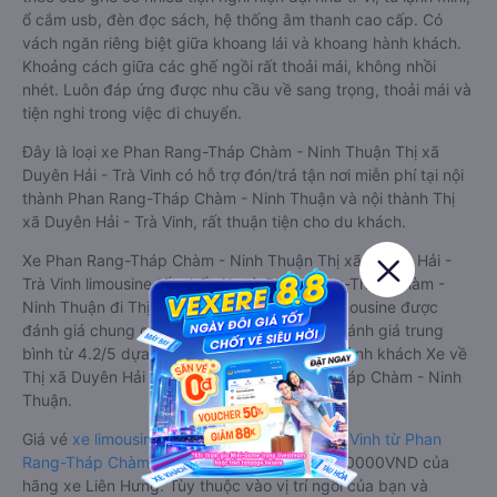
ổ cắm usb, đèn đọc sách, hệ thống âm thanh cao cấp. Có
vách ngăn riêng biệt giữa khoang lái và khoang hành khách.
Khoảng cách giữa các ghế ngồi rất thoải mái, không nhồi
nhét. Luôn đáp ứng được nhu cầu về sang trọng, thoải mái và
tiện nghi trong việc di chuyển.
Đây là loại xe Phan Rang-Tháp Chàm - Ninh Thuận Thị xã
Duyên Hải - Trà Vinh có hỗ trợ đón/trả tận nơi miễn phí tại nội
thành Phan Rang-Tháp Chàm - Ninh Thuận và nội thành Thị
xã Duyên Hải - Trà Vinh, rất thuận tiện cho du khách.
Xe Phan Rang-Tháp Chàm - Ninh Thuận Thị xã Duyên Hải -
Trà Vinh limousine tốt nhất: Xe từ Phan Rang-Tháp Chàm -
Ninh Thuận đi Thị xã Duyên Hải - Trà Vinh limousine được
đánh giá chung có chất lượng Tốt với điểm đánh giá trung
bình từ 4.2/5 dựa trên 14644 phản hồi của hành khách Xe về
Thị xã Duyên Hải - Trà Vinh từ Phan Rang-Tháp Chàm - Ninh
Thuận.
Giá vé
xe limousine đi Thị xã Duyên Hải - Trà Vinh từ Phan
Rang-Tháp Chàm - Ninh Thuận
rẻ nhất là 480000VND của
hãng xe Liên Hưng. Tùy thuộc vào vị trí ngồi của bạn và