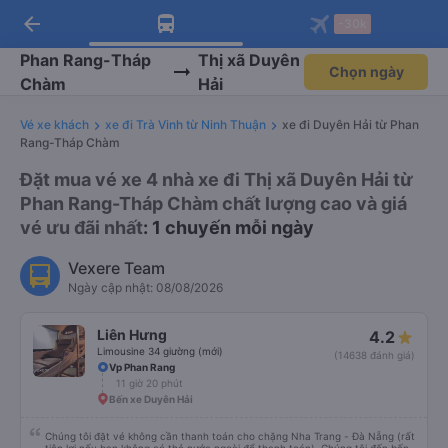
arrow_back
Tải app Vexere ngay!
Tải app Vexere
-30k
Mở app
Mở app
Nhận ưu đãi thành viên độc
-30k/ghế khi đặt vé máy bay qua
quyền
app
Phan Rang-Tháp
Thị xã Duyên
Chọn ngày
Chàm
Hải
Vé xe khách
xe đi Trà Vinh từ Ninh Thuận
xe đi Duyên Hải từ Phan
Rang-Tháp Chàm
Đặt mua vé xe 4 nhà xe đi Thị xã Duyên Hải từ
Phan Rang-Tháp Chàm chất lượng cao và giá
vé ưu đãi nhất
: 1 chuyến mỗi ngày
Vexere Team
Ngày cập nhật: 08/08/2026
Liên Hưng
4.2
Limousine 34 giường (mới)
(14638 đánh giá)
Vp Phan Rang
11 giờ 20 phút
Bến xe Duyên Hải
Chúng tôi đặt vé không cần thanh toán cho chặng Nha Trang - Đà Nẵng (rất