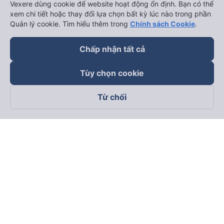
Vexere dùng cookie để website hoạt động ổn định. Bạn có thể
xem chi tiết hoặc thay đổi lựa chọn bất kỳ lúc nào trong phần
Quản lý cookie. Tìm hiểu thêm trong
Chính sách Cookie
.
Chấp nhận tất cả
Tùy chọn cookie
Từ chối
Theo dõi chúng tôi trên
Facebook
Tiktok
Youtube
Công ty TNHH Thương Mại Dịch Vụ Vexere
Địa chỉ đăng ký kinh doanh: 8C Chữ Đồng Tử, Phường Tân
Sơn Nhất, TP. Hồ Chí Minh, Việt Nam
Địa chỉ
:
Lầu 2, toà nhà H3 Circo Hoàng Diệu, 384 Hoàng Diệu,
Phường Khánh Hội, TP Hồ Chí Minh, Việt Nam
Tầng 3, toà nhà 101 Láng Hạ, 101 Láng Hạ, Phường Láng, TP.