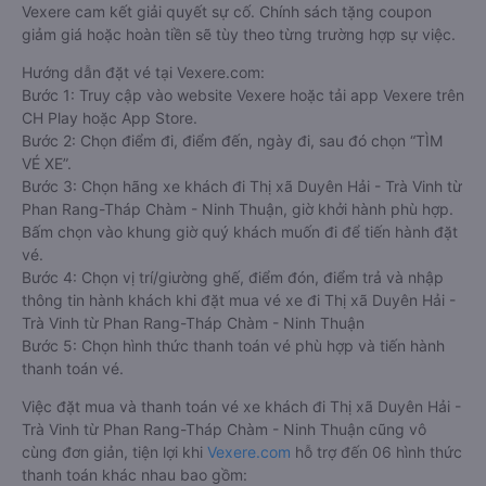
Vexere cam kết giải quyết sự cố. Chính sách tặng coupon
giảm giá hoặc hoàn tiền sẽ tùy theo từng trường hợp sự việc.
Hướng dẫn đặt vé tại Vexere.com:
Bước 1: Truy cập vào website Vexere hoặc tải app Vexere trên
CH Play hoặc App Store.
Bước 2: Chọn điểm đi, điểm đến, ngày đi, sau đó chọn “TÌM
VÉ XE”.
Bước 3: Chọn hãng xe khách đi Thị xã Duyên Hải - Trà Vinh từ
Phan Rang-Tháp Chàm - Ninh Thuận, giờ khởi hành phù hợp.
Bấm chọn vào khung giờ quý khách muốn đi để tiến hành đặt
vé.
Bước 4: Chọn vị trí/giường ghế, điểm đón, điểm trả và nhập
thông tin hành khách khi đặt mua vé xe đi Thị xã Duyên Hải -
Trà Vinh từ Phan Rang-Tháp Chàm - Ninh Thuận
Bước 5: Chọn hình thức thanh toán vé phù hợp và tiến hành
thanh toán vé.
Việc đặt mua và thanh toán vé xe khách đi Thị xã Duyên Hải -
Trà Vinh từ Phan Rang-Tháp Chàm - Ninh Thuận cũng vô
cùng đơn giản, tiện lợi khi
Vexere.com
hỗ trợ đến 06 hình thức
thanh toán khác nhau bao gồm: