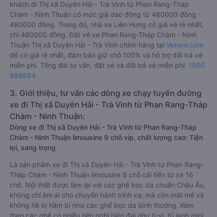
khách đi Thị xã Duyên Hải - Trà Vinh từ Phan Rang-Tháp
Chàm - Ninh Thuận có mức giá dao động từ 480000 đồng -
480000 đồng. Trong đó, nhà xe Liên Hưng có giá vé rẻ nhất,
chỉ 480000 đồng. Đặt vé xe Phan Rang-Tháp Chàm - Ninh
Thuận Thị xã Duyên Hải - Trà Vinh chính hãng tại
Vexere.com
để có giá rẻ nhất, đảm bảo giữ chỗ 100% và hỗ trợ đổi trả vé
miễn phí. Tổng đài tư vấn, đặt vé và đổi trả vé miễn phí:
1900
888684
.
3. Giới thiệu, tư vấn các dòng xe chạy tuyến đường
xe đi Thị xã Duyên Hải - Trà Vinh từ Phan Rang-Tháp
Chàm - Ninh Thuận:
Dòng xe đi Thị xã Duyên Hải - Trà Vinh từ Phan Rang-Tháp
Chàm - Ninh Thuận limousine 9 chỗ vip, chất lượng cao: Tiện
lợi, sang trọng
Là sản phẩm xe đi Thị xã Duyên Hải - Trà Vinh từ Phan Rang-
Tháp Chàm - Ninh Thuận limousine 9 chỗ cải tiến từ xe 16
chỗ. Nội thất được làm lại với các ghế bọc da chuẩn Châu Âu,
không chỉ êm ái cho chuyến hành trình xa, mà còn mát mẻ và
không hề bị hầm bí như các ghế bọc da bình thường. Kèm
theo các ghế có nhiều tiện nghi hiện đại như ti-vi, tủ lạnh mini,