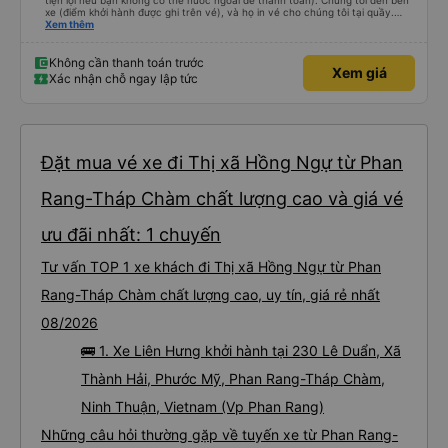
tiện lợi nếu bạn không có thẻ nước ngoài để thanh toán). Chúng tôi đến bến
xe (điểm khởi hành được ghi trên vé), và họ in vé cho chúng tôi tại quầy.
Chúng tôi cũng quyết định mua vé chiều về trực tiếp tại quầy, vì giá vé trên
Xem thêm
ứng dụng cũng giống nhau. Đầu tiên, chúng tôi đi xe buýt nhỏ đến điểm hẹn,
sau đó chuyển sang xe giường nằm. Tôi khuyên bạn nên mang theo áo len
ấm hoặc áo khoác mỏng, vì thỉnh thoảng trời khá lạnh, và chăn mền thì hơi
Không cần thanh toán trước
Xem giá
cũ, nhưng vẫn có sẵn. Cổng USB để sạc điện thoại hoạt động tốt, và có giấy
Xác nhận chỗ ngay lập tức
vệ sinh. Mọi thứ khá sạch sẽ. Chúng tôi trở về từ Đà Nẵng (bến xe Đà Nẵng,
Nhà ga B2, Lối ra 8) trên một loại xe buýt khác với ba hàng ghế ngả. Xe ít
rộng rãi hơn, nhưng vẫn khá thoải mái và tốt hơn nhiều so với một chuyến đi
8-10 tiếng ngồi một chỗ. Chúng tôi cũng dừng lại gần Nha Trang và sau đó
được đưa đến ga bằng xe buýt nhỏ. Họ cũng vận chuyển hàng hóa trong
suốt chuyến đi, và có thể sẽ có những điểm dừng chân. Tôi khuyên bạn nên
chọn công ty này và đặt chỗ ngồi VIP.
Đặt mua vé xe đi Thị xã Hồng Ngự từ Phan
Rang-Tháp Chàm chất lượng cao và giá vé
ưu đãi nhất: 1 chuyến
Tư vấn TOP 1 xe khách đi Thị xã Hồng Ngự từ Phan
Rang-Tháp Chàm chất lượng cao, uy tín, giá rẻ nhất
08/2026
🚌 1. Xe Liên Hưng khởi hành tại 230 Lê Duẩn, Xã
Thành Hải, Phước Mỹ, Phan Rang-Tháp Chàm,
Ninh Thuận, Vietnam (Vp Phan Rang)
Những câu hỏi thường gặp về tuyến xe từ Phan Rang-