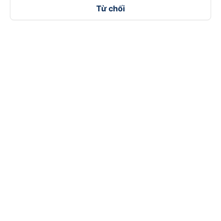
Từ chối
Theo dõi chúng tôi trên
Facebook
Tiktok
Youtube
Công ty TNHH Thương Mại Dịch Vụ Vexere