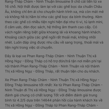
Rang-Tháp Chàm - Ninh Thuận limousine 9 chỗ cải tiến từ xe
16 chỗ. Nội thất được làm lại với các ghế bọc da chuẩn Châu
Âu, không chỉ êm ái cho chuyến hành trình xa, mà còn mát mẻ
và không hề bị hầm bí như các ghế bọc da bình thường. Kèm
theo các ghế có nhiều tiện nghi hiện đại như ti-vi, tủ lạnh mini,
ổ cắm usb, đèn đọc sách, hệ thống âm thanh cao cấp. Có
vách ngăn riêng biệt giữa khoang lái và khoang hành khách.
Khoảng cách giữa các ghế ngồi rất thoải mái, không nhồi
nhét. Luôn đáp ứng được nhu cầu về sang trọng, thoải mái và
tiện nghi trong việc di chuyển.
Đây là loại xe Phan Rang-Tháp Chàm - Ninh Thuận Thị xã
Hồng Ngự - Đồng Tháp có hỗ trợ đón/trả tận nơi miễn phí tại
nội thành Phan Rang-Tháp Chàm - Ninh Thuận và nội thành
Thị xã Hồng Ngự - Đồng Tháp, rất thuận tiện cho du khách.
Xe Phan Rang-Tháp Chàm - Ninh Thuận Thị xã Hồng Ngự -
Đồng Tháp limousine tốt nhất: Xe từ Phan Rang-Tháp Chàm -
Ninh Thuận đi Thị xã Hồng Ngự - Đồng Tháp limousine được
đánh giá chung có chất lượng Tốt với điểm đánh giá trung
bình từ 4.2/5 dựa trên 14644 phản hồi của hành khách Xe về
Thị xã Hồng Ngự - Đồng Tháp từ Phan Rang-Tháp Chàm -