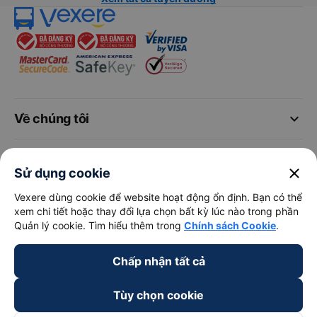
keyboard_arrow_down
Về chúng tôi
keyboard_arrow_down
Hỗ trợ
close
Sử dụng cookie
Vexere dùng cookie để website hoạt động ổn định. Bạn có thể
keyboard_arrow_down
Trở thành đối tác
xem chi tiết hoặc thay đổi lựa chọn bất kỳ lúc nào trong phần
Quản lý cookie. Tìm hiểu thêm trong
Chính sách Cookie
.
Đối tác thanh toán
Chấp nhận tất cả
Tùy chọn cookie