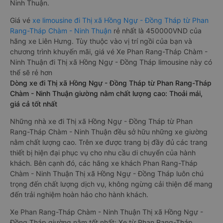
Ninh Thuận.
Giá vé
xe limousine đi Thị xã Hồng Ngự - Đồng Tháp từ Phan
Rang-Tháp Chàm - Ninh Thuận
rẻ nhất là 450000VND của
hãng xe Liên Hưng. Tùy thuộc vào vị trí ngồi của bạn và
chương trình khuyến mãi, giá vé Xe Phan Rang-Tháp Chàm -
Ninh Thuận đi Thị xã Hồng Ngự - Đồng Tháp limousine này có
thể sẽ rẻ hơn
Dòng xe đi Thị xã Hồng Ngự - Đồng Tháp từ Phan Rang-Tháp
Chàm - Ninh Thuận giường nằm chất lượng cao: Thoải mái,
giá cả tốt nhất
Những nhà xe đi Thị xã Hồng Ngự - Đồng Tháp từ Phan
Rang-Tháp Chàm - Ninh Thuận đều sở hữu những xe giường
nằm chất lượng cao. Trên xe được trang bị đầy đủ các trang
thiết bị hiện đại phục vụ cho nhu cầu di chuyển của hành
khách. Bên cạnh đó, các hãng xe khách Phan Rang-Tháp
Chàm - Ninh Thuận Thị xã Hồng Ngự - Đồng Tháp luôn chú
trọng đến chất lượng dịch vụ, không ngừng cải thiện để mang
đến trải nghiệm hoàn hảo cho hành khách.
Xe Phan Rang-Tháp Chàm - Ninh Thuận Thị xã Hồng Ngự -
Đồng Tháp giường nằm tốt nhất: Xe từ Phan Rang-Tháp