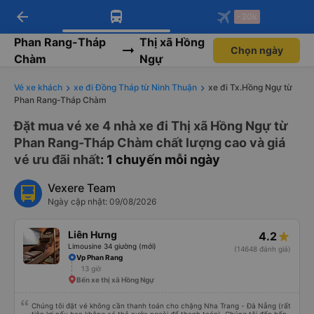
arrow_back
Tải app Vexere ngay!
Tải app Vexere
-30k
Mở app
Mở app
Nhận ưu đãi thành viên độc
-30k/ghế khi đặt vé máy bay qua
quyền
app
Phan Rang-Tháp
Thị xã Hồng
Chọn ngày
Chàm
Ngự
Vé xe khách
xe đi Đồng Tháp từ Ninh Thuận
xe đi Tx.Hồng Ngự từ
Phan Rang-Tháp Chàm
Đặt mua vé xe 4 nhà xe đi Thị xã Hồng Ngự từ
Phan Rang-Tháp Chàm chất lượng cao và giá
vé ưu đãi nhất
: 1 chuyến mỗi ngày
Vexere Team
Ngày cập nhật: 09/08/2026
Liên Hưng
4.2
Limousine 34 giường (mới)
(14648 đánh giá)
Vp Phan Rang
13 giờ
Bến xe thị xã Hồng Ngự
Chúng tôi đặt vé không cần thanh toán cho chặng Nha Trang - Đà Nẵng (rất