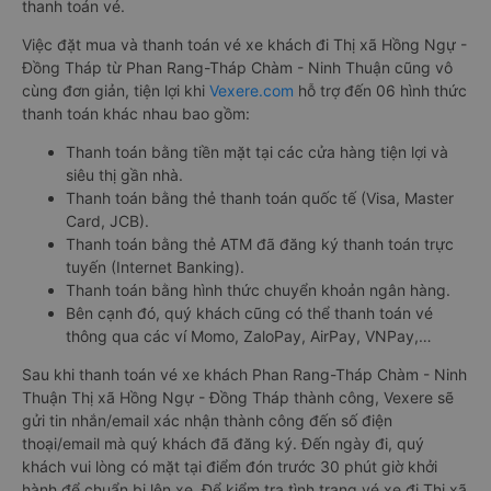
thanh toán vé.
Việc đặt mua và thanh toán vé xe khách đi Thị xã Hồng Ngự -
Đồng Tháp từ Phan Rang-Tháp Chàm - Ninh Thuận cũng vô
cùng đơn giản, tiện lợi khi
Vexere.com
hỗ trợ đến 06 hình thức
thanh toán khác nhau bao gồm:
Thanh toán bằng tiền mặt tại các cửa hàng tiện lợi và
siêu thị gần nhà.
Thanh toán bằng thẻ thanh toán quốc tế (Visa, Master
Card, JCB).
Thanh toán bằng thẻ ATM đã đăng ký thanh toán trực
tuyến (Internet Banking).
Thanh toán bằng hình thức chuyển khoản ngân hàng.
Bên cạnh đó, quý khách cũng có thể thanh toán vé
thông qua các ví Momo, ZaloPay, AirPay, VNPay,…
Sau khi thanh toán vé xe khách Phan Rang-Tháp Chàm - Ninh
Thuận Thị xã Hồng Ngự - Đồng Tháp thành công, Vexere sẽ
gửi tin nhắn/email xác nhận thành công đến số điện
thoại/email mà quý khách đã đăng ký. Đến ngày đi, quý
khách vui lòng có mặt tại điểm đón trước 30 phút giờ khởi
hành để chuẩn bị lên xe. Để kiểm tra tình trạng vé xe đi Thị xã