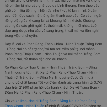
chỉ êm ái cho chuyến hành trình xa, mà còn mát mẻ và không
hề bị hầm bí như các ghế bọc da bình thường. Kèm theo các
ghế có nhiều tiện nghi hiện đại như ti-vi, tủ lạnh mini, ổ cắm
usb, đèn đọc sách, hệ thống âm thanh cao cấp. Có vách ngăn
riêng biệt giữa khoang lái và khoang hành khách. Khoảng
cách giữa các ghế ngồi rất thoải mái, không nhồi nhét. Luôn
đáp ứng được nhu cầu về sang trọng, thoải mái và tiện nghi
trong việc di chuyển.
Đây là loại xe Phan Rang-Tháp Chàm - Ninh Thuận Trảng Bom
- Đồng Nai có hỗ trợ đón/trả tận nơi miễn phí tại nội thành
Phan Rang-Tháp Chàm - Ninh Thuận và nội thành Trảng Bom
- Đồng Nai, rất thuận tiện cho du khách.
Xe Phan Rang-Tháp Chàm - Ninh Thuận Trảng Bom - Đồng
Nai limousine tốt nhất: Xe từ Phan Rang-Tháp Chàm - Ninh
Thuận đi Trảng Bom - Đồng Nai limousine được đánh giá
chung có chất lượng Tốt với điểm đánh giá trung bình từ 3.7/5
dựa trên 21960 phản hồi của hành khách Xe về Trảng Bom -
Đồng Nai từ Phan Rang-Tháp Chàm - Ninh Thuận.
Giá vé
xe limousine đi Trảng Bom - Đồng Nai từ Phan Rang-
Tháp Chàm - Ninh Thuận
rẻ nhất là 350000VND của hãng xe