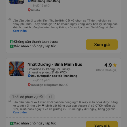
Văn Phòng Phan Rang
6 giờ 15 phút
Amata
Lần đầu tiên đi tuyến Bình Thuận-Bến Cát và chọn xe TT do thời gian xe
chạy phù hợp. Thấy đánh giá 1* bỏ khách ngay vòng xoay bến lội, không đón
khách... mình cũng hơi rén nhưng không còn sự lựa chọn. Xe không có định vị
nhưng chạy đúng giờ, lệch có vài phút. Tài xế, phụ xe thân thiện, trả khách
Xem thêm
tận nơi. Xe sạch sẽ, hiện đại có điều máy lạnh mất nắp, nên hơi lạnh cứ phà
phà. Điểm 10 cho chất lượng. Sẽ đi lại nếu có dịp.
Không cần thanh toán trước
Xem giá
Xác nhận chỗ ngay lập tức
Nhật Dương - Bình Minh Bus
4.9
Limousine 22 Phòng Đôi Luxury (WC)
(8656 đánh giá)
Limousine phòng 21 đôi (WC)
Đầu đường dẫn cao tốc Phan Rang
4 giờ 15 phút
Bưu điện Trảng Bom (QL1A)
Thái độ phục vụ tốt
+1
Lần đầu tiên đi xa 1 mình khỏi Sài Gòn hong nghĩ là may mắn book được hãng
xe tuyệt vời như vậy ❤ Mình đặt hãng qua app Vexere vì có CTKM giảm giá
50%, mình book ngay 1 vé xe giường 22. Trước ngày đi 1 ngày, hãng gọi mình
để cập nhật biển số xe cũng như xác nhận các thông tin cá nhân và trạm
Xem thêm
xuống. Mình cũng thủ thỉ với NV trực hotline là lần đầu tiên đi 1 mình nơi xa
và đi ăn đám cưới. Mình cũng cho nhà xe địa chỉ nhà hàng tiệc cưới. Thế là
10ph sau hãng xe gọi lại cho mình, sắp xếp cho mình trạm xuống xe gần nhà
Xác nhận chỗ ngay lập tức
Xem giá
hàng nhất có thể. Thiệt là mình chưa bao giờ nghĩ sẽ có hãng xe nhiệt tình