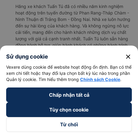
Hãng xe khách Tuấn Tú đã có nhiều năm kinh nghiệm
hoạt động trên tuyến đường từ Phan Rang-Tháp Chàm -
Ninh Thuận đi Trảng Bom - Đồng Nai. Nhà xe luôn hướng
đến sự hài lòng của khách hàng. Và không ngừng nỗ lực
cải tiến, mang đến cho hành khách những dịch vụ chất
lượng với giá cả cạnh tranh nhất. Tuấn Tú luôn sẵn hàng
đồng hành hỗ trợ, giúp hành khách có những hành trình
đáng nhớ nhất.
close
Sử dụng cookie
b. Hình ảnh xe Tuấn Tú
Vexere dùng cookie để website hoạt động ổn định. Bạn có thể
xem chi tiết hoặc thay đổi lựa chọn bất kỳ lúc nào trong phần
Quản lý cookie. Tìm hiểu thêm trong
Chính sách Cookie
.
Chấp nhận tất cả
Tùy chọn cookie
Từ chối