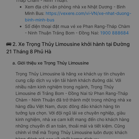
Tháp Chàm - Ninh Thuận:
Xem địa chỉ văn phòng nhà xe Nhật Dương - Bình
Minh Bus:
https://vexere.com/vi-VN/xe-nhat-duong-
binh-minh-bus
Số điện thoại đặt mua vé xe Phan Rang-Tháp Chàm
- Ninh Thuận Trảng Bom - Đồng Nai:
1900 888684
🚌 2. Xe Trọng Thủy Limousine khởi hành tại Đường
21 Tháng 8 Phủ Hà
a. Giới thiệu xe Trọng Thủy Limousine
Trọng Thủy Limousine là hãng xe khách uy tín chuyên
cung cấp dịch vụ vận tải hành khách đường dài. Với
nhiều năm kinh nghiệm trong ngành, Trọng Thủy
Limousine đi Trảng Bom - Đồng Nai từ Phan Rang-Tháp
Chàm - Ninh Thuận đã trở thành một trong những nhà xe
hàng đầu Việt Nam, được đông đảo khách hàng tin
tưởng lựa chọn. Với đội ngũ lái xe chuyên nghiệp, giàu
kinh nghiệm, nhà xe cam kết mang đến cho khách hàng
những chuyến đi an toàn, thoải mái và tiết kiệm. Cũng
chính vì thế mà Trọng Thủy Limousine luôn được khách
hàng đánh giá cao về chất lượng dịch vụ.