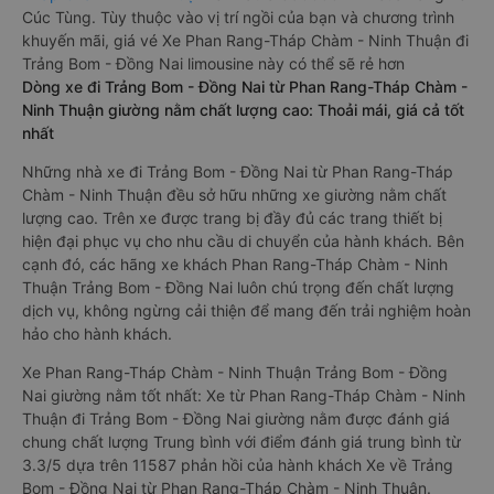
Cúc Tùng. Tùy thuộc vào vị trí ngồi của bạn và chương trình
khuyến mãi, giá vé Xe Phan Rang-Tháp Chàm - Ninh Thuận đi
Trảng Bom - Đồng Nai limousine này có thể sẽ rẻ hơn
Dòng xe đi Trảng Bom - Đồng Nai từ Phan Rang-Tháp Chàm -
Ninh Thuận giường nằm chất lượng cao: Thoải mái, giá cả tốt
nhất
Những nhà xe đi Trảng Bom - Đồng Nai từ Phan Rang-Tháp
Chàm - Ninh Thuận đều sở hữu những xe giường nằm chất
lượng cao. Trên xe được trang bị đầy đủ các trang thiết bị
hiện đại phục vụ cho nhu cầu di chuyển của hành khách. Bên
cạnh đó, các hãng xe khách Phan Rang-Tháp Chàm - Ninh
Thuận Trảng Bom - Đồng Nai luôn chú trọng đến chất lượng
dịch vụ, không ngừng cải thiện để mang đến trải nghiệm hoàn
hảo cho hành khách.
Xe Phan Rang-Tháp Chàm - Ninh Thuận Trảng Bom - Đồng
Nai giường nằm tốt nhất: Xe từ Phan Rang-Tháp Chàm - Ninh
Thuận đi Trảng Bom - Đồng Nai giường nằm được đánh giá
chung chất lượng Trung bình với điểm đánh giá trung bình từ
3.3/5 dựa trên 11587 phản hồi của hành khách Xe về Trảng
Bom - Đồng Nai từ Phan Rang-Tháp Chàm - Ninh Thuận.