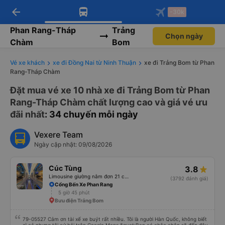
arrow_back
Tải app Vexere ngay!
Tải app Vexere
-30k
Mở app
Mở app
Nhận ưu đãi thành viên độc
-30k/ghế khi đặt vé máy bay qua
quyền
app
Phan Rang-Tháp
Trảng
Chọn ngày
Chàm
Bom
Vé xe khách
xe đi Đồng Nai từ Ninh Thuận
xe đi Trảng Bom từ Phan
Rang-Tháp Chàm
Đặt mua vé xe 10 nhà xe đi Trảng Bom từ Phan
Rang-Tháp Chàm chất lượng cao và giá vé ưu
đãi nhất
: 34 chuyến mỗi ngày
Vexere Team
Ngày cập nhật: 09/08/2026
Cúc Tùng
3.8
Limousine giường nằm đơn 21 chỗ (WC)
(3792 đánh giá)
Cổng Bến Xe Phan Rang
5 giờ 45 phút
Bưu điện Trảng Bom
79-05527 Cảm ơn tài xế xe buýt rất nhiều. Tôi là người Hàn Quốc, không biết