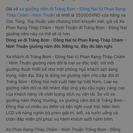
Giá vé
xe giường nằm đi Trảng Bom - Đồng Nai từ Phan Rang-
Tháp Chàm - Ninh Thuận
rẻ nhất là 350000VND của hãng xe
Cúc Tùng. Tùy thuộc vào chương trình khuyến mãi, giá vé Xe
Phan Rang-Tháp Chàm - Ninh Thuận đi Trảng Bom - Đồng Nai
giường nằm này có thể sẽ rẻ hơn.
Dòng xe đi Trảng Bom - Đồng Nai từ Phan Rang-Tháp Chàm -
Ninh Thuận giường nằm đôi: Riêng tư, đầy đủ tiện nghi
Xe khách đi Trảng Bom - Đồng Nai từ Phan Rang-Tháp Chàm
- Ninh Thuận giường nằm đôi là loại xe đặc biệt. Với mỗi
giường được thiết kế như một phòng ngủ khách sạn sang
trọng, hiện đại. Đây là dòng xe giường nằm cho cặp đôi đi
Trảng Bom - Đồng Nai mới xuất hiện tại Việt Nam. Loại xe
giường nằm đôi ra đời nhằm đáp ứng yêu cầu ngày càng cao
của khách hàng về chất lượng dịch vụ vận tải. So với xe
giường nằm thông thường, xe giường nằm đôi đi Trảng Bom -
Đồng Nai có nhiều ưu điểm và tiện nghi vượt trội. Màn hình
LCD với hàng nghìn bộ phim giải trí, wifi, và nước uống và
chăn đắp miễn phí phục vụ hành khách suốt hành trình.
Xe Phan Rang-Tháp Chàm - Ninh Thuận Trảng Bom - Đồng