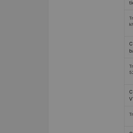
t
T
k
C
b
T
5
C
V
T