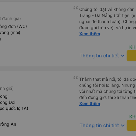
Chúng tôi đặt vé không cần
Trang - Đà Nẵng (rất tiện lợ
 đánh giá)
ngoài để thanh toán). Chúng
hòng đơn (WC)
được ghi trên vé), và họ in 
ường (mới)
tôi cũng quyết định mua vé ch
Xem thêm
g
vé trên ứng dụng cũng giống
buýt nhỏ đến điểm hẹn, sau
KH
Tôi khuyên bạn nên mang th
keyboard_arrow_down
Thông tin chi tiết
mỏng, vì thỉnh thoảng trời kh
nhưng vẫn có sẵn. Cổng USB
tốt, và có giấy vệ sinh. Mọi 
từ Đà Nẵng (bến xe Đà Nẵng,
Thành thật mà nói, tôi đã đ
loại xe buýt khác với ba hàng
chúng tôi hơi lo lắng. Nhưng
nh giá)
nhưng vẫn khá thoải mái và 
vời nhất mà chúng tôi từng t
đi 8-10 tiếng ngồi một chỗ.
hòng
đến đúng giờ, tài xế thân th
Trang và sau đó được đưa đ
hòng Đôi
vẫn hơi xóc, nhưng đó là đặ
Xem thêm
cũng vận chuyển hàng hóa tr
ọc quốc lộ 1A)
ngồi thoải mái. Chúng tôi thự
sẽ có những điểm dừng chân
KH
công ty này và đặt chỗ ngồi
ường An
keyboard_arrow_down
Thông tin chi tiết