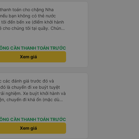
 thanh toán cho chặng Nha
i nếu bạn không có thẻ nước
 tôi đến bến xe (điểm khởi hành
vé cho chúng tôi tại quầy. Chúng
iều về trực tiếp tại quầy, vì giá
 nhau. Đầu tiên, chúng tôi đi xe
 đó chuyển sang xe giường nằm.
ÔNG CẦN THANH TOÁN TRƯỚC
eo áo len ấm hoặc áo khoác
Xem giá
á lạnh, và chăn mền thì hơi cũ,
 để sạc điện thoại hoạt động
thứ khá sạch sẽ. Chúng tôi trở về
 Nhà ga B2, Lối ra 8) trên một
ọc các đánh giá trước đó và
 ghế ngả. Xe ít rộng rãi hơn,
 đó là chuyến đi xe buýt tuyệt
tốt hơn nhiều so với một chuyến
rải nghiệm. Xe buýt khởi hành và
 Chúng tôi cũng dừng lại gần Nha
iện, chuyến đi khá ổn (mặc dù
ến ga bằng xe buýt nhỏ. Họ
c trưng của Việt Nam ^^), và chỗ
ong suốt chuyến đi, và có thể
c sự rất hài lòng.
. Tôi khuyên bạn nên chọn
ÔNG CẦN THANH TOÁN TRƯỚC
 VIP.
Xem giá