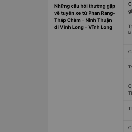
C
Những câu hỏi thường gặp
g
về tuyến xe từ Phan Rang-
Tháp Chàm - Ninh Thuận
T
đi Vĩnh Long - Vĩnh Long
l
C
T
C
T
Tr
C