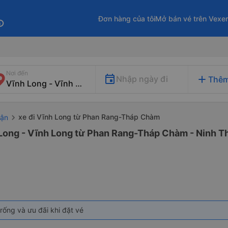
Đơn hàng của tôi
Mở bán vé trên Vexe
fo
Nơi đến
add
Nhập ngày đi
Thêm
xe đi Vĩnh Long từ Phan Rang-Tháp Chàm
uận
 Long - Vĩnh Long từ Phan Rang-Tháp Chàm - Ninh Th
rống và ưu đãi khi đặt vé