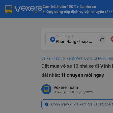
Cam kết hoàn 150% nếu nhà xe

không cung cấp dịch vụ vận chuyển (*)
in
Nơi xuất phát
import_export
Vé xe khách
xe đi Vĩnh Long từ Ninh Th
Đặt mua vé xe 10 nhà xe đi Vĩnh
đãi nhất
: 11 chuyến mỗi ngày
Vexere Team
Ngày cập nhật: 06/08/2026
Chọn ngày đi để xem giá vé, số ghế t
info