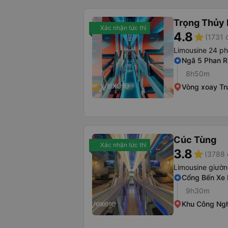
Trọng Thủy 
Xác nhận tức thì
4.8
star
(1731 
Limousine 24 p
Ngã 5 Phan 
8h50m
Vòng xoay Tr
Cúc Tùng
Xác nhận tức thì
3.8
star
(3788 
Limousine giườ
Cổng Bến Xe
9h30m
Khu Công Ngh