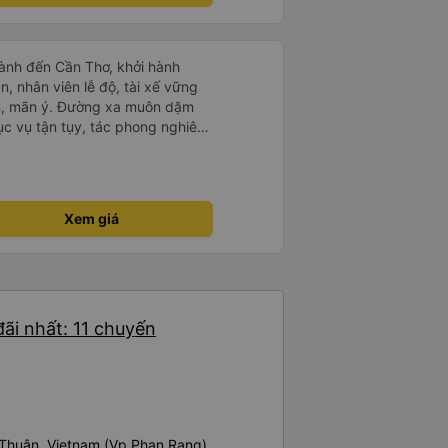
ành đến Cần Thơ, khởi hành
n, nhân viên lễ độ, tài xế vững
ục vụ tận tụy, tác phong nghiêm
 kim tiền vội vã. Xã hội loạn đạo.
thành, kính chúc nhà xe ngày một
Xem giá
ãi nhất: 11 chuyến
 Thuận, Vietnam (Vp Phan Rang)