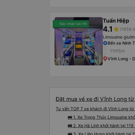
Tuấn Hiệp
Xác nhận tức thì
4.1
star
(1659 đ
Limousine giườ
Bến xe Ninh 
11h15m
Vĩnh Long - 
Đặt mua vé xe đi Vĩnh Long từ
Tư vấn TOP 7 xe khách đi Vĩnh Long từ
🚌 1. Xe Trọng Thủy Limousine kh
🚌 2. Xe Hà Linh khởi hành tại 11
🚌 3. Xe Liên Hưng khởi hành tại