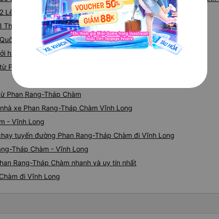
 52 Lê Duẩn (Bến xe Ninh Thuận)
23 Thống Nhất
 Quốc Lộ 1A
ởi hành tại Quốc Lộ 1A
 từ Phan Rang-Tháp Chàm đi Vĩnh Long
g từ Phan Rang-Tháp Chàm
iá nhà xe Phan Rang-Tháp Chàm Vĩnh Long
m - Vĩnh Long
xe chạy tuyến đường Phan Rang-Tháp Chàm đi Vĩnh Long
Rang-Tháp Chàm - Vĩnh Long
Phan Rang-Tháp Chàm nhanh và uy tín nhất
 Chàm đi Vĩnh Long