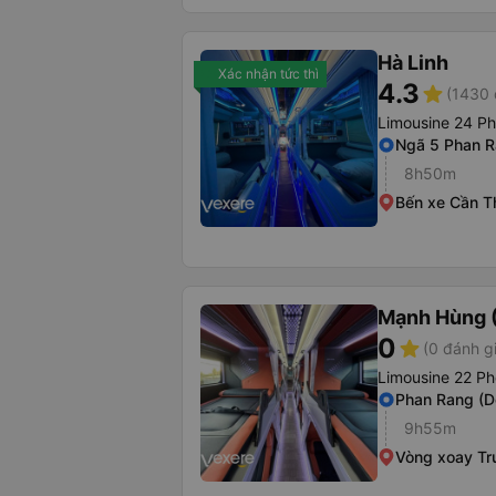
Hà Linh
Xác nhận tức thì
4.3
star
(1430 
Limousine 24 P
Ngã 5 Phan R
8h50m
Bến xe Cần T
Mạnh Hùng (
0
star
(0 đánh g
Limousine 22 Ph
Phan Rang (D
9h55m
Vòng xoay Tr