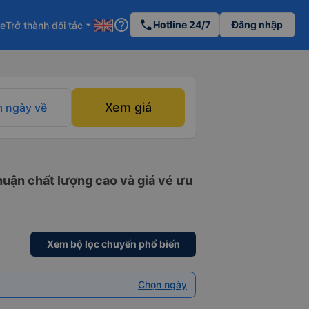
help_outline
phone
Hotline 24/7
Đăng nhập
re
Trở thành đối tác
arrow_drop_down
Xem giá
 ngày về
uận chất lượng cao và giá vé ưu
Xem bộ lọc chuyến phổ biến
Chọn ngày