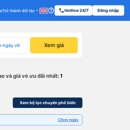
help_outline
phone
Hotline 24/7
Đăng nhập
re
Trở thành đối tác
arrow_drop_down
Xem giá
 ngày về
o và giá vé ưu đãi nhất
: 1
Xem bộ lọc chuyến phổ biến
Chọn ngày