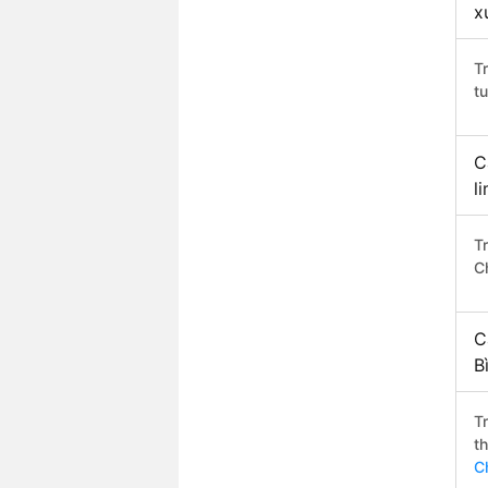
x
T
t
C
l
T
C
C
B
T
t
C