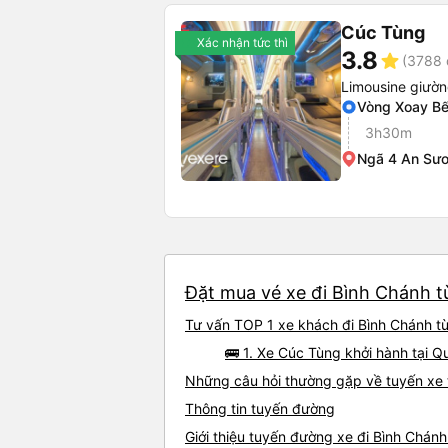
Cúc Tùng
Xác nhận tức thì
3.8
star
(3788 
Limousine giườ
Vòng Xoay Bế
3h30m
Ngã 4 An Sư
Đặt mua vé xe đi Bình Chánh từ
Tư vấn TOP 1 xe khách đi Bình Chánh từ 
🚌 1. Xe Cúc Tùng khởi hành tại Q
Những câu hỏi thường gặp về tuyến xe 
Thông tin tuyến đường
Giới thiệu tuyến đường xe đi Bình Chánh