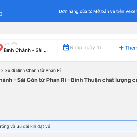
Đơn hàng của tôi
Mở bán vé trên Vexe
fo
Nơi đến
add
Nhập ngày đi
Thêm
xe đi Bình Chánh từ Phan Rí
hánh - Sài Gòn từ Phan Rí - Bình Thuận chất lượng ca
rống và ưu đãi khi đặt vé