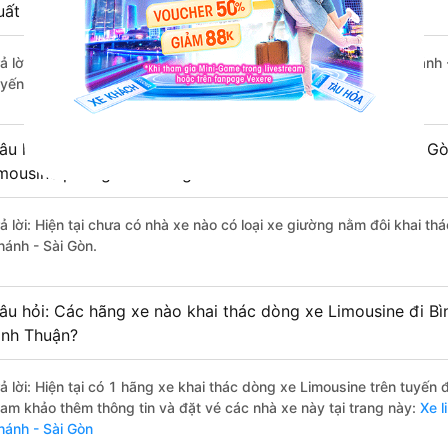
uất sắc, cao cấp nhất?
rả lời: Tạm thời chưa đủ review để đánh giá có nhà xe đi Bình Chánh 
uyến đường này có chất lượng xuất sắc.
âu hỏi: Có loại xe Phan Rí - Bình Thuận Bình Chánh - Sài G
imousine phòng đôi không?
rả lời: Hiện tại chưa có nhà xe nào có loại xe giường nằm đôi khai th
hánh - Sài Gòn.
âu hỏi: Các hãng xe nào khai thác dòng xe Limousine đi Bì
ình Thuận?
rả lời: Hiện tại có 1 hãng xe khai thác dòng xe Limousine trên tuyến
ham khảo thêm thông tin và đặt vé các nhà xe này tại trang này:
Xe l
hánh - Sài Gòn