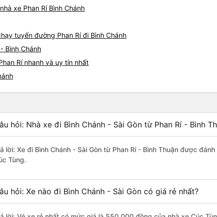
05527 Cảm ơn tài xế xe nhưn
á nhà xe Phan Rí Bình Chánh
cách thực hiện, hãy xem Go
nào, &quot;B Bạn bị sao vậy
bạn vậy?&quot; Bây giờ là 2:
 chạy tuyến đường Phan Rí đi Bình Chánh
bằng xe bu lông Limousine. Tô
 - Bình Chánh
tôi quá ngu ngốc. Tôi vẫn đ
nếu không có tài xế... Cảm ơ
Phan Rí nhanh và uy tín nhất
Chánh
âu hỏi: Nhà xe đi Bình Chánh - Sài Gòn từ Phan Rí - Bình T
rả lời: Xe đi Bình Chánh - Sài Gòn từ Phan Rí - Bình Thuận được đánh
úc Tùng.
âu hỏi: Xe nào đi Bình Chánh - Sài Gòn có giá rẻ nhất?
rả lời: Vé xe rẻ nhất có mức giá là 550.000 đồng của nhà xe Cúc Tùn