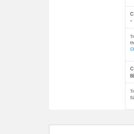
C
-
T
t
C
C
B
Tr
S