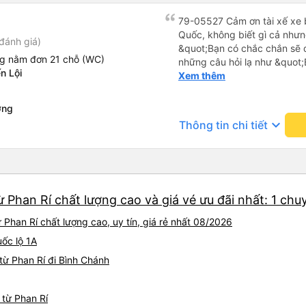
79-05527 Cảm ơn tài xế xe b
Quốc, không biết gì cả nhưn
đánh giá)
&quot;Bạn có chắc chắn sẽ 
ng nằm đơn 21 chỗ (WC)
những câu hỏi lạ như &quot;
n Lội
sạn của chúng tôi không?&q
Xem thêm
của mọi thứ. Vốn dĩ tôi đến
báo lúc đó nhưng tài xế bảo
ơng
và thậm chí còn đón tôi tại 
keyboard_arrow_down
Thông tin chi tiết
buổi sáng. ngu ngốc đến mức 
tài xế không ở đó, tôi vẫn đ
nó chắc hẳn rất nguy hiểm..
buýt 79-05527 rất nhiều tài
không biết gì nhưng tài xế đ
 Phan Rí chất lượng cao và giá vé ưu đãi nhất: 1 chu
liên tục hỏi trên Google Ma
hỏi những câu hỏi kỳ lạ, &q
Phan Rí chất lượng cao, uy tín, giá rẻ nhất 08/2026
khách sạn của chúng tôi khô
2h30 sáng nhưng lúc đó khô
uốc lộ 1A
ngủ thêm và đợi ở trạm xăn
từ Phan Rí đi Bình Chánh
bằng xe limousine vào buổi sá
vì tôi trông ngu ngốc quá.. 
tài xế thì sẽ rất nguy hiểm..
 từ Phan Rí