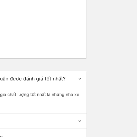
g rất nhiều. Nếu bạn chưa biết
ogle Maps hoạt động như thế
?&quot; Chuyện gì xảy ra với
30 và tôi đang nói về nó. ạn
i nghĩ tài xế đã giúp tôi vì nhìn
ang nghĩ rằng sẽ rất nguy hiểm
n các bạn rất nhiều.
huận được đánh giá tốt nhất?
 giá chất lượng tốt nhất là những nhà xe
g.