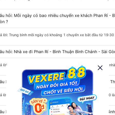
âu hỏi: Mỗi ngày có bao nhiêu chuyến xe khách Phan Rí - B
òn ?
rả lời: Trung bình mỗi ngày có khoảng 1 chuyến xe bắt đầu từ 19:30
âu hỏi: Nhà xe đi Phan Rí - Bình Thuận Bình Chánh - Sài G
rả lời: Chuyến xe có giờ xuất phát sớm nhất vào lúc 19:30 là của nh
âu hỏi: Nhà xe đi Bình Chánh - Sài Gòn từ Phan Rí - Bình T
rả lời: Chuyến xe có giờ xuất phát trễ (muộn) nhất là vào lúc 19:30 
âu hỏi: Review xe đi Bình Chánh - Sài Gòn từ Phan Rí - Bìn