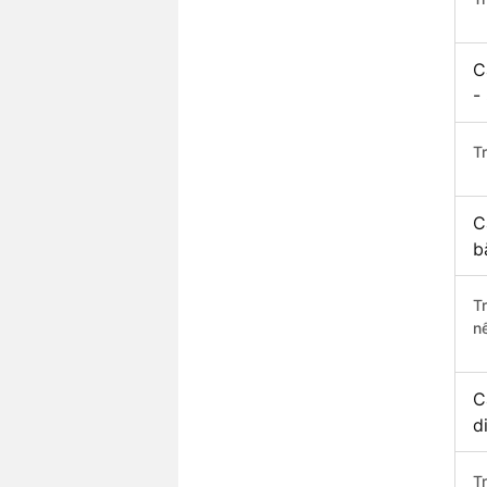
C
-
Tr
C
b
T
n
C
d
T