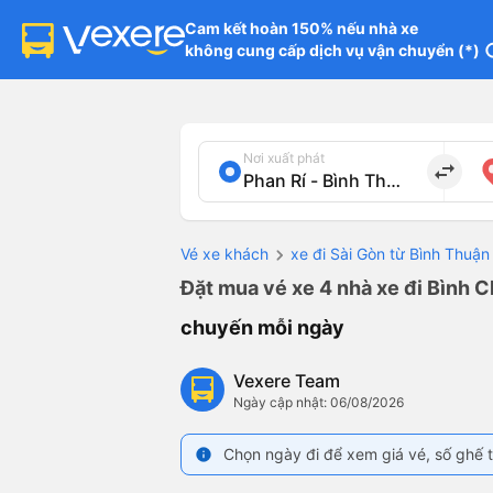
Cam kết hoàn 150% nếu nhà xe

không cung cấp dịch vụ vận chuyển (*)
in
Nơi xuất phát
import_export
Vé xe khách
xe đi Sài Gòn từ Bình Thuận
Đặt mua vé xe 4 nhà xe đi Bình C
chuyến mỗi ngày
Vexere Team
Ngày cập nhật: 06/08/2026
Chọn ngày đi để xem giá vé, số ghế t
info