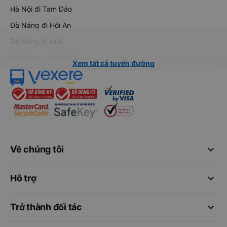
Hà Nội đi Tam Đảo
Đà Nẵng đi Hội An
Đà Nẵng đi Huế
Hải Phòng đi Hà Nội
Xem tất cả tuyến đường
keyboard_arrow_down
Về chúng tôi
keyboard_arrow_down
Hỗ trợ
keyboard_arrow_down
Trở thành đối tác