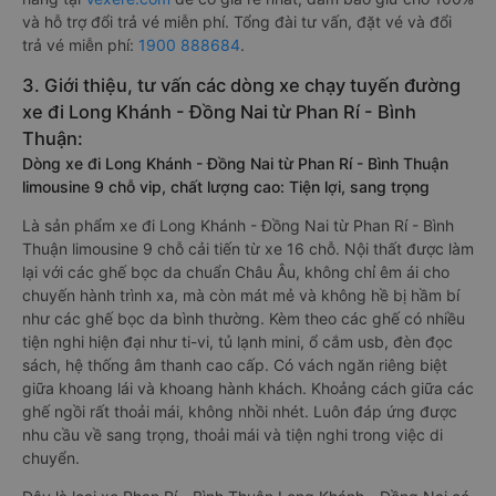
và hỗ trợ đổi trả vé miễn phí. Tổng đài tư vấn, đặt vé và đổi
trả vé miễn phí:
1900 888684
.
3. Giới thiệu, tư vấn các dòng xe chạy tuyến đường
xe đi Long Khánh - Đồng Nai từ Phan Rí - Bình
Thuận:
Dòng xe đi Long Khánh - Đồng Nai từ Phan Rí - Bình Thuận
limousine 9 chỗ vip, chất lượng cao: Tiện lợi, sang trọng
Là sản phẩm xe đi Long Khánh - Đồng Nai từ Phan Rí - Bình
Thuận limousine 9 chỗ cải tiến từ xe 16 chỗ. Nội thất được làm
lại với các ghế bọc da chuẩn Châu Âu, không chỉ êm ái cho
chuyến hành trình xa, mà còn mát mẻ và không hề bị hầm bí
như các ghế bọc da bình thường. Kèm theo các ghế có nhiều
tiện nghi hiện đại như ti-vi, tủ lạnh mini, ổ cắm usb, đèn đọc
sách, hệ thống âm thanh cao cấp. Có vách ngăn riêng biệt
giữa khoang lái và khoang hành khách. Khoảng cách giữa các
ghế ngồi rất thoải mái, không nhồi nhét. Luôn đáp ứng được
nhu cầu về sang trọng, thoải mái và tiện nghi trong việc di
chuyển.