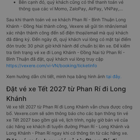
Bên cạnh đó, quý khách cũng có thể thanh toán vé
thông qua các ví Momo, ZaloPay, AirPay, VNPay,…
Sau khi thanh toán vé xe khách Phan Rí - Bình Thuận Long
Khánh - Đồng Nai thành công, Vexere sẽ gửi tin nhắn/email
xác nhận thành công đến số điện thoại/email mà quý khách
đã đăng ký. Đến ngày đi, quý khách vui lòng có mặt tại điểm
đón trước 30 phút giờ khởi hành để chuẩn bị lên xe. Để kiểm
tra tình trạng vé xe đi Long Khánh - Đồng Nai từ Phan Rí -
Bình Thuận đã đặt, quý khách vui lòng truy cập
https://vexere.com/vi-VN/booking/ticketinfo
Xem hướng dẫn chi tiết, minh họa bằng hình ảnh
tại đây.
Đặt vé xe Tết 2027 từ Phan Rí đi Long
Khánh
Vé xe tết 2027 từ Phan Rí đi Long Khánh vẫn chưa được công
bố. Vexere.com sẽ sớm thông báo cho các bạn thông tin vé
xe Tết 2027 bao gồm giá vé, lịch trình, ngày giờ bán vé của
các hãng xe khách đi tuyến đường Phan Rí - Long Khánh và
Long Khánh - Phan Rí ngay khi có thông tin từ các hãng xe.