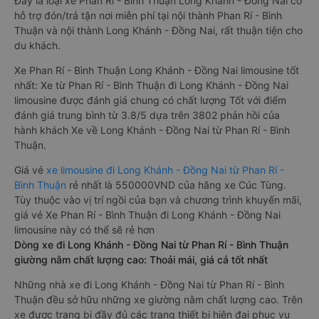
Đây là loại xe Phan Rí - Bình Thuận Long Khánh - Đồng Nai có
hỗ trợ đón/trả tận nơi miễn phí tại nội thành Phan Rí - Bình
Thuận và nội thành Long Khánh - Đồng Nai, rất thuận tiện cho
du khách.
Xe Phan Rí - Bình Thuận Long Khánh - Đồng Nai limousine tốt
nhất: Xe từ Phan Rí - Bình Thuận đi Long Khánh - Đồng Nai
limousine được đánh giá chung có chất lượng Tốt với điểm
đánh giá trung bình từ 3.8/5 dựa trên 3802 phản hồi của
hành khách Xe về Long Khánh - Đồng Nai từ Phan Rí - Bình
Thuận.
Giá vé
xe limousine đi Long Khánh - Đồng Nai từ Phan Rí -
Bình Thuận
rẻ nhất là 550000VND của hãng xe Cúc Tùng.
Tùy thuộc vào vị trí ngồi của bạn và chương trình khuyến mãi,
giá vé Xe Phan Rí - Bình Thuận đi Long Khánh - Đồng Nai
limousine này có thể sẽ rẻ hơn
Dòng xe đi Long Khánh - Đồng Nai từ Phan Rí - Bình Thuận
giường nằm chất lượng cao: Thoải mái, giá cả tốt nhất
Những nhà xe đi Long Khánh - Đồng Nai từ Phan Rí - Bình
Thuận đều sở hữu những xe giường nằm chất lượng cao. Trên
xe được trang bị đầy đủ các trang thiết bị hiện đại phục vụ