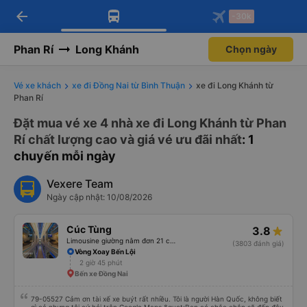
arrow_back
Tải app Vexere ngay!
Tải app Vexere
-30k
Mở app
Mở app
Nhận ưu đãi thành viên độc
-30k/ghế khi đặt vé máy bay qua
quyền
app
Phan Rí
Long Khánh
Chọn ngày
Vé xe khách
xe đi Đồng Nai từ Bình Thuận
xe đi Long Khánh từ
Phan Rí
Đặt mua vé xe 4 nhà xe đi Long Khánh từ Phan
Rí chất lượng cao và giá vé ưu đãi nhất
: 1
chuyến mỗi ngày
Vexere Team
Ngày cập nhật: 10/08/2026
Cúc Tùng
3.8
Limousine giường nằm đơn 21 chỗ (WC)
(3803 đánh giá)
Vòng Xoay Bến Lội
2 giờ 45 phút
Bến xe Đồng Nai
79-05527 Cảm ơn tài xế xe buýt rất nhiều. Tôi là người Hàn Quốc, không biết