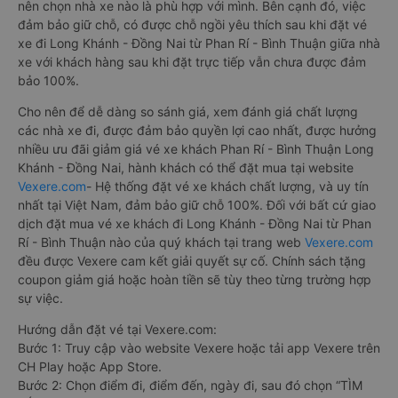
nên chọn nhà xe nào là phù hợp với mình. Bên cạnh đó, việc
đảm bảo giữ chỗ, có được chỗ ngồi yêu thích sau khi đặt vé
xe đi Long Khánh - Đồng Nai từ Phan Rí - Bình Thuận giữa nhà
xe với khách hàng sau khi đặt trực tiếp vẫn chưa được đảm
bảo 100%.
Cho nên để dễ dàng so sánh giá, xem đánh giá chất lượng
các nhà xe đi, được đảm bảo quyền lợi cao nhất, được hưởng
nhiều ưu đãi giảm giá vé xe khách Phan Rí - Bình Thuận Long
Khánh - Đồng Nai, hành khách có thể đặt mua tại website
Vexere.com
- Hệ thống đặt vé xe khách chất lượng, và uy tín
nhất tại Việt Nam, đảm bảo giữ chỗ 100%. Đối với bất cứ giao
dịch đặt mua vé xe khách đi Long Khánh - Đồng Nai từ Phan
Rí - Bình Thuận nào của quý khách tại trang web
Vexere.com
đều được Vexere cam kết giải quyết sự cố. Chính sách tặng
coupon giảm giá hoặc hoàn tiền sẽ tùy theo từng trường hợp
sự việc.
Hướng dẫn đặt vé tại Vexere.com:
Bước 1: Truy cập vào website Vexere hoặc tải app Vexere trên
CH Play hoặc App Store.
Bước 2: Chọn điểm đi, điểm đến, ngày đi, sau đó chọn “TÌM