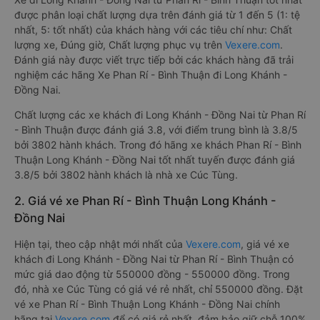
được phân loại chất lượng dựa trên đánh giá từ 1 đến 5 (1: tệ
nhất, 5: tốt nhất) của khách hàng với các tiêu chí như: Chất
lượng xe, Đúng giờ, Chất lượng phục vụ trên
Vexere.com
.
Đánh giá này được viết trực tiếp bởi các khách hàng đã trải
nghiệm các hãng Xe Phan Rí - Bình Thuận đi Long Khánh -
Đồng Nai.
Chất lượng các xe khách đi Long Khánh - Đồng Nai từ Phan Rí
- Bình Thuận được đánh giá 3.8, với điểm trung bình là 3.8/5
bởi 3802 hành khách. Trong đó hãng xe khách Phan Rí - Bình
Thuận Long Khánh - Đồng Nai tốt nhất tuyến được đánh giá
3.8/5 bởi 3802 hành khách là nhà xe Cúc Tùng.
2. Giá vé xe Phan Rí - Bình Thuận Long Khánh -
Đồng Nai
Hiện tại, theo cập nhật mới nhất của
Vexere.com
, giá vé xe
khách đi Long Khánh - Đồng Nai từ Phan Rí - Bình Thuận có
mức giá dao động từ 550000 đồng - 550000 đồng. Trong
đó, nhà xe Cúc Tùng có giá vé rẻ nhất, chỉ 550000 đồng. Đặt
vé xe Phan Rí - Bình Thuận Long Khánh - Đồng Nai chính
hãng tại
Vexere.com
để có giá rẻ nhất, đảm bảo giữ chỗ 100%