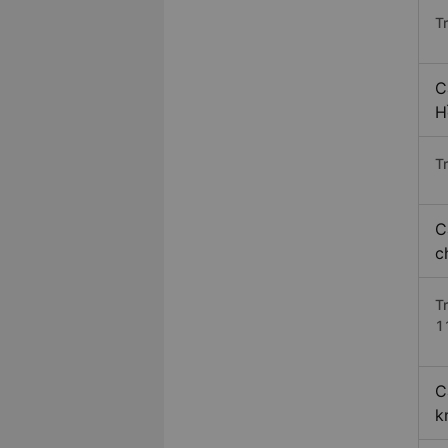
T
C
H
Tr
C
c
T
1
C
k