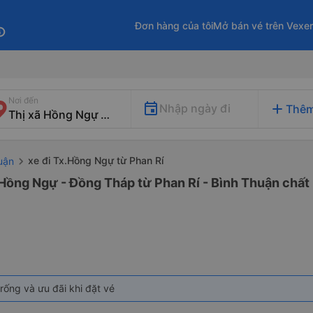
Đơn hàng của tôi
Mở bán vé trên Vexe
fo
Nơi đến
add
Nhập ngày đi
Thêm
xe đi Tx.Hồng Ngự từ Phan Rí
uận
 Hồng Ngự - Đồng Tháp từ Phan Rí - Bình Thuận chất 
rống và ưu đãi khi đặt vé