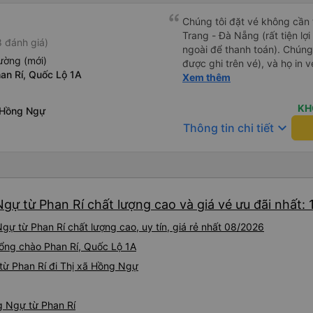
Chúng tôi đặt vé không cần
Trang - Đà Nẵng (rất tiện lợ
 đánh giá)
ngoài để thanh toán). Chúng
ường (mới)
được ghi trên vé), và họ in 
an Rí, Quốc Lộ 1A
tôi cũng quyết định mua vé ch
Xem thêm
vé trên ứng dụng cũng giống
buýt nhỏ đến điểm hẹn, sau
KH
ã Hồng Ngự
Tôi khuyên bạn nên mang th
keyboard_arrow_down
Thông tin chi tiết
mỏng, vì thỉnh thoảng trời kh
nhưng vẫn có sẵn. Cổng USB
tốt, và có giấy vệ sinh. Mọi 
từ Đà Nẵng (bến xe Đà Nẵng,
loại xe buýt khác với ba hàng
gự từ Phan Rí chất lượng cao và giá vé ưu đãi nhất: 
nhưng vẫn khá thoải mái và 
đi 8-10 tiếng ngồi một chỗ.
gự từ Phan Rí chất lượng cao, uy tín, giá rẻ nhất 08/2026
Trang và sau đó được đưa đ
cũng vận chuyển hàng hóa tr
Cổng chào Phan Rí, Quốc Lộ 1A
sẽ có những điểm dừng chân
từ Phan Rí đi Thị xã Hồng Ngự
công ty này và đặt chỗ ngồi
ng Ngự từ Phan Rí