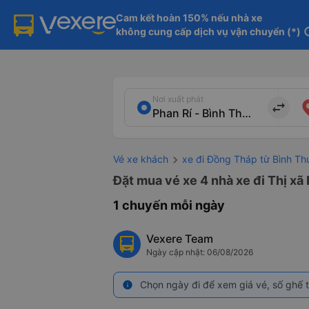
Cam kết hoàn 150% nếu nhà xe

không cung cấp dịch vụ vận chuyển (*)
in
Nơi xuất phát
import_export
Vé xe khách
xe đi Đồng Tháp từ Bình Th
Đặt mua vé xe 4 nhà xe đi Thị xã
1 chuyến mỗi ngày
Vexere Team
Ngày cập nhật: 06/08/2026
Chọn ngày đi để xem giá vé, số ghế t
info