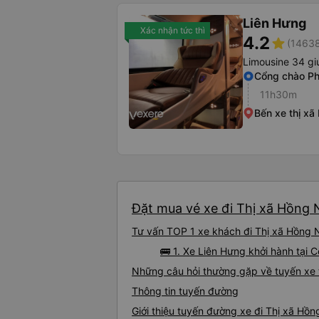
Liên Hưng
Xác nhận tức thì
4.2
star
(14638
Limousine 34 gi
Cổng chào Ph
11h30m
Bến xe thị x
Đặt mua vé xe đi Thị xã Hồng N
Tư vấn TOP 1 xe khách đi Thị xã Hồng N
🚌 1. Xe Liên Hưng khởi hành tại 
Những câu hỏi thường gặp về tuyến xe 
Thông tin tuyến đường
Giới thiệu tuyến đường xe đi Thị xã Hồ