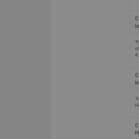
C
l
T
c
4
C
l
Tr
H
C
P