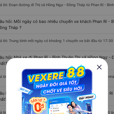
rả lời: Đoạn đường đi Thị xã Hồng Ngự - Đồng Tháp từ Phan Rí - Bìn
âu hỏi: Mỗi ngày có bao nhiêu chuyến xe khách Phan Rí - B
ồng Tháp ?
rả lời: Trung bình mỗi ngày có khoảng 1 chuyến xe bắt đầu từ 17:30
âu hỏi: Nhà xe đi Phan Rí - Bình Thuận Thị xã Hồng Ngự -
hất?
rả lời: Chuyến xe có giờ xuất phát sớm nhất vào lúc 17:30 là của nh
âu hỏi: Nhà xe đi Thị xã Hồng Ngự - Đồng Tháp từ Phan Rí 
hất?
rả lời: Chuyến xe có giờ xuất phát trễ (muộn) nhất là vào lúc 17:30 l