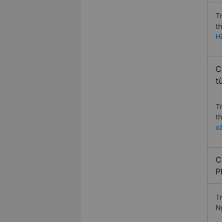
T
t
H
C
t
T
t
x
C
P
Tr
N