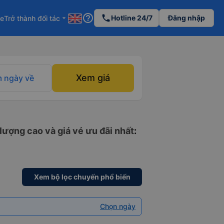
help_outline
phone
Hotline 24/7
Đăng nhập
re
Trở thành đối tác
arrow_drop_down
Xem giá
 ngày về
lượng cao và giá vé ưu đãi nhất
:
Xem bộ lọc chuyến phổ biến
Chọn ngày