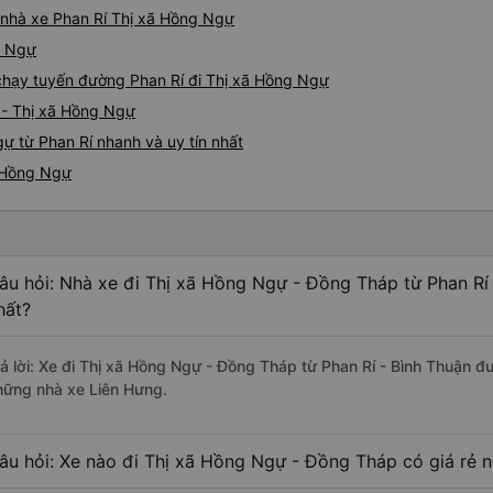
á nhà xe Phan Rí Thị xã Hồng Ngự
g Ngự
e chạy tuyến đường Phan Rí đi Thị xã Hồng Ngự
 - Thị xã Hồng Ngự
ự từ Phan Rí nhanh và uy tín nhất
ã Hồng Ngự
âu hỏi: Nhà xe đi Thị xã Hồng Ngự - Đồng Tháp từ Phan Rí 
hất?
rả lời: Xe đi Thị xã Hồng Ngự - Đồng Tháp từ Phan Rí - Bình Thuận đư
hững nhà xe Liên Hưng.
âu hỏi: Xe nào đi Thị xã Hồng Ngự - Đồng Tháp có giá rẻ n