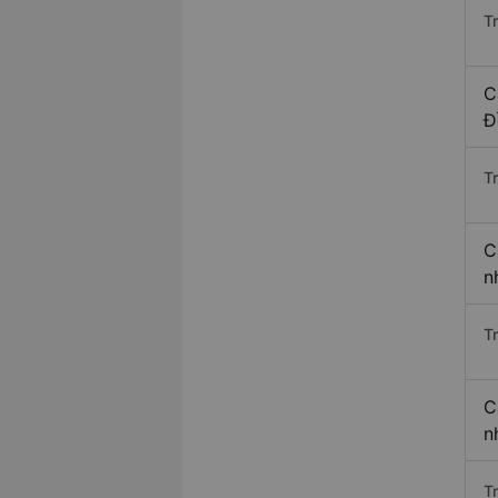
T
C
Đ
T
C
n
T
C
n
T