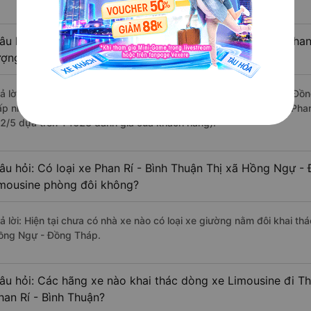
âu hỏi: Review xe đi Thị xã Hồng Ngự - Đồng Tháp từ Phan
ượng tốt, xuất sắc, cao cấp nhất?
rả lời: Những hãng xe đi Phan Rí - Bình Thuận Thị xã Hồng Ngự - Đồn
ấp nhất là nhà xe Liên Hưng đi Thị xã Hồng Ngự - Đồng Tháp từ Phan 
.2/5 dựa trên 14623 đánh giá của khách hàng).
âu hỏi: Có loại xe Phan Rí - Bình Thuận Thị xã Hồng Ngự -
imousine phòng đôi không?
ả lời: Hiện tại chưa có nhà xe nào có loại xe giường nằm đôi khai th
ồng Ngự - Đồng Tháp.
âu hỏi: Các hãng xe nào khai thác dòng xe Limousine đi T
han Rí - Bình Thuận?