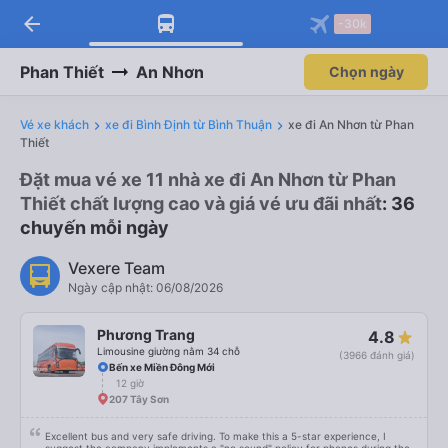
arrow_back
Tải app Vexere ngay!
Tải app Vexere
-30k
Mở app
Mở app
Nhận ưu đãi thành viên độc
-30k/ghế khi đặt vé máy bay qua
quyền
app
Phan Thiết
An Nhơn
Chọn ngày
Vé xe khách
xe đi Bình Định từ Bình Thuận
xe đi An Nhơn từ Phan
Thiết
Đặt mua vé xe 11 nhà xe đi An Nhơn từ Phan
Thiết chất lượng cao và giá vé ưu đãi nhất
: 36
chuyến mỗi ngày
Vexere Team
Ngày cập nhật: 06/08/2026
Phương Trang
4.8
Limousine giường nằm 34 chỗ
(3966 đánh giá)
Bến xe Miền Đông Mới
12 giờ
207 Tây Sơn
Excellent bus and very safe driving. To make this a 5-star experience, I