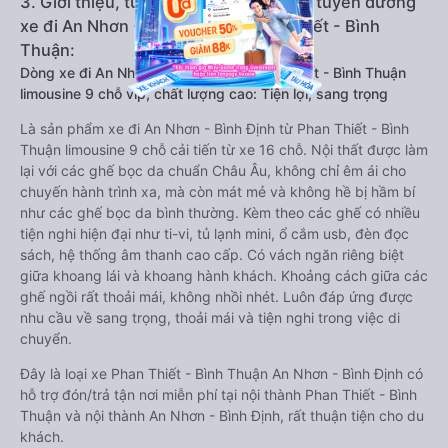
3. Giới thiệu, tư vấn các dòng xe chạy tuyến đường
xe đi An Nhơn - Bình Định từ Phan Thiết - Bình
Thuận:
Dòng xe đi An Nhơn - Bình Định từ Phan Thiết - Bình Thuận
limousine 9 chỗ vip, chất lượng cao: Tiện lợi, sang trọng
Là sản phẩm xe đi An Nhơn - Bình Định từ Phan Thiết - Bình
Thuận limousine 9 chỗ cải tiến từ xe 16 chỗ. Nội thất được làm
lại với các ghế bọc da chuẩn Châu Âu, không chỉ êm ái cho
chuyến hành trình xa, mà còn mát mẻ và không hề bị hầm bí
như các ghế bọc da bình thường. Kèm theo các ghế có nhiều
tiện nghi hiện đại như ti-vi, tủ lạnh mini, ổ cắm usb, đèn đọc
sách, hệ thống âm thanh cao cấp. Có vách ngăn riêng biệt
giữa khoang lái và khoang hành khách. Khoảng cách giữa các
ghế ngồi rất thoải mái, không nhồi nhét. Luôn đáp ứng được
nhu cầu về sang trọng, thoải mái và tiện nghi trong việc di
chuyển.
Đây là loại xe Phan Thiết - Bình Thuận An Nhơn - Bình Định có
hỗ trợ đón/trả tận nơi miễn phí tại nội thành Phan Thiết - Bình
Thuận và nội thành An Nhơn - Bình Định, rất thuận tiện cho du
khách.