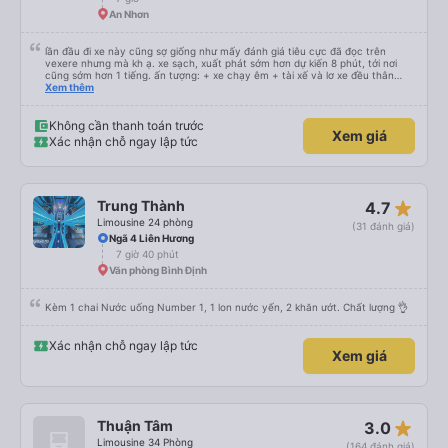
An Nhơn
lần đầu đi xe này cũng sợ giống như mấy đánh giá tiêu cực đã đọc trên
vexere nhưng mà kh ạ. xe sạch, xuất phát sớm hơn dự kiến 8 phút, tới nơi
cũng sớm hơn 1 tiếng. ấn tượng: + xe chạy êm + tài xế và lơ xe đều thân
thiện dễ thương. thật ra cũng kh tiếp xúc nhiều+ lắm nhưng cá nhân mình
Xem thêm
cảm thấy vậy + đồ ăn tối đa dạng, nêm nếm thì tùy người thấy hợp, cá nhân
mình thấy kh hợp lắm nhưng chưa đến mức tệ mình đi chuyến quảng ngãi -
an sương, xe dừng đúng 3 lần (cả ăn tối) cho khách đi vệ sinh. cái hay ở đây
Không cần thanh toán trước
Xem giá
là khi gần tới chỗ ăn tối sẽ có loa thông báo, loa báo là dừng 30p nhưng thực
Xác nhận chỗ ngay lập tức
tế chỉ dừng khoảng 25p, chắc do khách đã lên đông đủ. tóm lại thì lần đầu đi
xe này và sẽ có lần sau nếu có dịp, ấn tượng tốt
star_rate
Trung Thành
4.7
Limousine 24 phòng
(31 đánh giá)
Ngã 4 Liên Hương
7 giờ 40 phút
Văn phòng Bình Định
Kèm 1 chai Nước uống Number 1, 1 lon nước yến, 2 khăn ướt. Chất lượng 👌
Xác nhận chỗ ngay lập tức
Xem giá
star_rate
Thuận Tâm
3.0
Limousine 34 Phòng
(164 đánh giá)