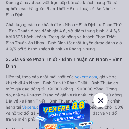
Đánh giá này được viết trực tiếp bởi các khách hàng đã trải
nghiệm các hãng Xe Phan Thiết - Bình Thuận đi An Nhơn -
Bình Định.
Chất lượng các xe khách đi An Nhơn - Bình Định từ Phan Thiết
- Bình Thuận được đánh giá 4.6, với điểm trung bình là 4.6/5
bởi 9595 hành khách. Trong đó hãng xe khách Phan Thiết -
Bình Thuận An Nhơn - Bình Định tốt nhất tuyến được đánh giá
4.9/5 bởi 5 hành khách là nhà xe Phong Nhung.
2. Giá vé xe Phan Thiết - Bình Thuận An Nhơn - Bình
Định
Hiện tại, theo cập nhật mới nhất của
Vexere.com
, giá vé xe
khách đi An Nhơn - Bình Định từ Phan Thiết - Bình Thuận có
mức giá dao động từ 390000 đồng - 900000 đồng. Trong
đó, nhà xe Phương Trang có giá vé rẻ nhất, chỉ 390000 đồng.
Đặt vé xe Phan Thiết - Bình Thuận An Nhơn - Bình Định chính
hãng tại
Vexere.com
để có giá rẻ nhất, đảm bảo giữ chỗ 100%
và hỗ trợ đổi trả vé miễn phí. Tổng đài tư vấn, đặt vé và đổi
trả vé miễn phí:
1900 888684
.