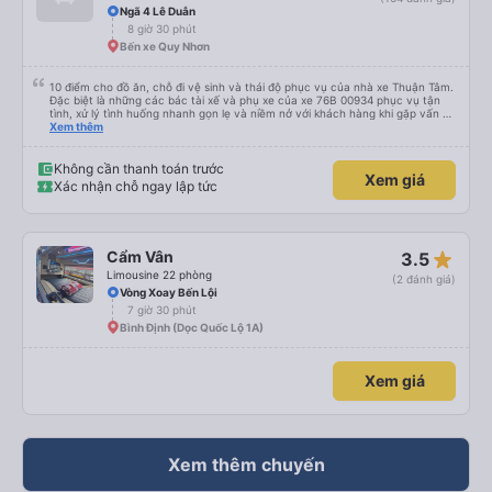
Ngã 4 Lê Duẫn
8 giờ 30 phút
Bến xe Quy Nhơn
10 điểm cho đồ ăn, chỗ đi vệ sinh và thái độ phục vụ của nhà xe Thuận Tâm.
Đặc biệt là những các bác tài xế và phụ xe của xe 76B 00934 phục vụ tận
tình, xử lý tình huống nhanh gọn lẹ và niềm nở với khách hàng khi gặp vấn đề
không may. Mình đặt xe lúc 6:00 không may không gửi được xe máy ở lại,
Xem thêm
phải chạy vòng vòng mất 15p gửi xe, các bác tài sẵn sàng tìm chỗ đậu để
chờ và hướng dẫn tận tình 10 điểm cho dịch vụ 😚😚😚
Không cần thanh toán trước
Xem giá
Xác nhận chỗ ngay lập tức
star_rate
Cẩm Vân
3.5
Limousine 22 phòng
(2 đánh giá)
Vòng Xoay Bến Lội
7 giờ 30 phút
Bình Định (Dọc Quốc Lộ 1A)
Xem giá
Xem thêm chuyến