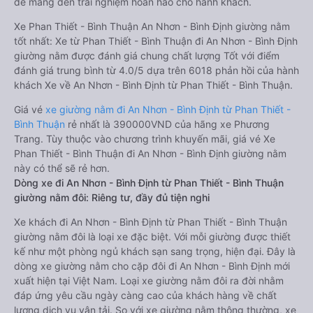
để mang đến trải nghiệm hoàn hảo cho hành khách.
Xe Phan Thiết - Bình Thuận An Nhơn - Bình Định giường nằm
tốt nhất: Xe từ Phan Thiết - Bình Thuận đi An Nhơn - Bình Định
giường nằm được đánh giá chung chất lượng Tốt với điểm
đánh giá trung bình từ 4.0/5 dựa trên 6018 phản hồi của hành
khách Xe về An Nhơn - Bình Định từ Phan Thiết - Bình Thuận.
Giá vé
xe giường nằm đi An Nhơn - Bình Định từ Phan Thiết -
Bình Thuận
rẻ nhất là 390000VND của hãng xe Phương
Trang. Tùy thuộc vào chương trình khuyến mãi, giá vé Xe
Phan Thiết - Bình Thuận đi An Nhơn - Bình Định giường nằm
này có thể sẽ rẻ hơn.
Dòng xe đi An Nhơn - Bình Định từ Phan Thiết - Bình Thuận
giường nằm đôi: Riêng tư, đầy đủ tiện nghi
Xe khách đi An Nhơn - Bình Định từ Phan Thiết - Bình Thuận
giường nằm đôi là loại xe đặc biệt. Với mỗi giường được thiết
kế như một phòng ngủ khách sạn sang trọng, hiện đại. Đây là
dòng xe giường nằm cho cặp đôi đi An Nhơn - Bình Định mới
xuất hiện tại Việt Nam. Loại xe giường nằm đôi ra đời nhằm
đáp ứng yêu cầu ngày càng cao của khách hàng về chất
lượng dịch vụ vận tải. So với xe giường nằm thông thường, xe