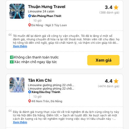
với một công ty &quot;cabin VIP&quot; khác mà tôi từng trải nghiệm cảm
giác nguy hiểm (lái xe nguy hiểm và không thoải mái cho hành khách, xe bảo
star_rate
Thuận Hưng Travel
3.4
trì kém và nhân viên cực kỳ không thân thiện), tôi đánh giá cao Han Café.
Tôi không thể tham gia các chuyến đi qua đêm của họ vì đã hết chỗ, có lẽ
Limousine 24 cabin
(388 đánh giá)
do nhu cầu quá cao! Đừng chần chừ nhé! 👍
Văn Phòng Phan Thiết
10 giờ
Đà Nẵng - Ngã 3 Túy Loan
Tôi muốn để lại đánh giá về công ty vận chuyển. Tôi đã lo lắng vì một số
đánh giá, nhưng chuyến đi hóa ra lại rất thoải mái. Nhân viên rất chu đáo: họ
hộ tống tôi đến chỗ ngồi, giúp tôi chất hành lý, và thậm chí còn giúp tôi đóng
gói giày. Điểm trừ duy nhất là xe buýt đến sớm hơn một tiếng so với giờ khởi
Xem thêm
hành, giống như tôi, nên tôi không biết chuyện gì sẽ xảy ra nếu tôi đến đúng
giờ ghi trên vé. Nhìn chung, tôi rất hài lòng với chuyến đi và tôi rất vui vì đã
chọn công ty này.
Không cần thanh toán trước
Xem giá
Xác nhận chỗ ngay lập tức
star_rate
Tân Kim Chi
4.4
Limousine giường phòng 22 chỗ (CABIN) (WC)
(4474 đánh giá)
Limousine giường phòng 22 chỗ (KIM LONG) (WC)
Xăng Dầu Duy Thành
13 giờ
46 Nam Trân, Đà Nẵng
Đây là đánh giá trung thực của tôi về trải nghiệm đi du lịch cùng công ty này
từ Hà Nội đến Đà Nẵng. Điểm tốt: • Sạch sẽ tuyệt đối: Xe buýt sạch sẽ một
cách ấn tượng và họ rất nghiêm ngặt trong việc duy trì tiêu chuẩn này -
không được phép ăn trên xe. Đây là lần đầu tiên tôi thấy sự chú trọng đến
Xem thêm
vấn đề sạch sẽ như vậy ở Việt Nam. Mọi thứ bên trong xe buýt đều trông