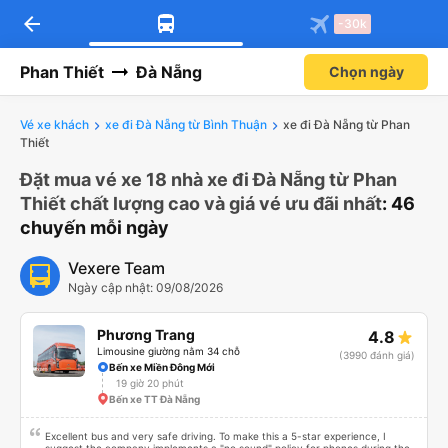
arrow_back
-30k
Phan Thiết
Đà Nẵng
Chọn ngày
Vé xe khách
xe đi Đà Nẵng từ Bình Thuận
xe đi Đà Nẵng từ Phan
Thiết
Đặt mua vé xe 18 nhà xe đi Đà Nẵng từ Phan
Thiết chất lượng cao và giá vé ưu đãi nhất
: 46
chuyến mỗi ngày
Vexere Team
Ngày cập nhật: 09/08/2026
Phương Trang
4.8
Limousine giường nằm 34 chỗ
(3990 đánh giá)
Bến xe Miền Đông Mới
19 giờ 20 phút
Bến xe TT Đà Nẵng
Excellent bus and very safe driving. To make this a 5-star experience, I