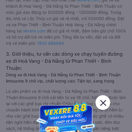
khách đi Hoà Vang - Đà Nẵng từ Phan Thiết - Bình Thuận có
mức giá dao động từ 500000 đồng - 1200000 đồng. Trong
đó, nhà xe Lộc Thủy có giá vé rẻ nhất, chỉ 500000 đồng. Đặt
vé xe Phan Thiết - Bình Thuận Hoà Vang - Đà Nẵng chính
hãng tại
Vexere.com
để có giá rẻ nhất, đảm bảo giữ chỗ 100%
và hỗ trợ đổi trả vé miễn phí. Tổng đài tư vấn, đặt vé và đổi
trả vé miễn phí:
1900 888684
.
3. Giới thiệu, tư vấn các dòng xe chạy tuyến đường
xe đi Hoà Vang - Đà Nẵng từ Phan Thiết - Bình
Thuận:
Dòng xe đi Hoà Vang - Đà Nẵng từ Phan Thiết - Bình Thuận
limousine 9 chỗ vip, chất lượng cao: Tiện lợi, sang trọng
Là sản phẩm xe đi Hoà Vang - Đà Nẵng từ Phan Thiết - Bình
Thuận limousine 9 chỗ cải tiến từ xe 16 chỗ. Nội thất được làm
lại với các ghế bọc da chuẩn Châu Âu, không chỉ êm ái cho
chuyến hành trình xa, mà còn mát mẻ và không hề bị hầm bí
như các ghế bọc da bình thường. Kèm theo các ghế có nhiều
tiện nghi hiện đại như ti-vi, tủ lạnh mini, ổ cắm usb, đèn đọc
sách, hệ thống âm thanh cao cấp. Có vách ngăn riêng biệt