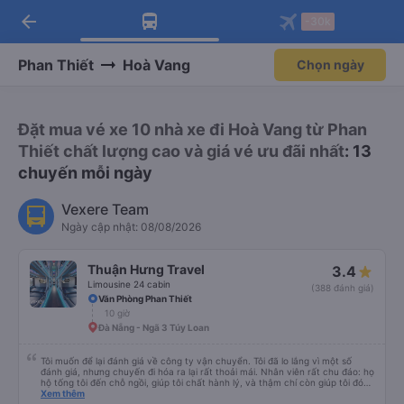
arrow_back
Tải app Vexere ngay!
Tải app Vexere
-30k
Mở app
Mở app
Nhận ưu đãi thành viên độc
-30k/ghế khi đặt vé máy bay qua
quyền
app
Phan Thiết
Hoà Vang
Chọn ngày
Đặt mua vé xe 10 nhà xe đi Hoà Vang từ Phan
Thiết chất lượng cao và giá vé ưu đãi nhất
: 13
chuyến mỗi ngày
Vexere Team
Ngày cập nhật: 08/08/2026
Thuận Hưng Travel
3.4
Limousine 24 cabin
(388 đánh giá)
Văn Phòng Phan Thiết
10 giờ
Đà Nẵng - Ngã 3 Túy Loan
Tôi muốn để lại đánh giá về công ty vận chuyển. Tôi đã lo lắng vì một số
đánh giá, nhưng chuyến đi hóa ra lại rất thoải mái. Nhân viên rất chu đáo: họ
hộ tống tôi đến chỗ ngồi, giúp tôi chất hành lý, và thậm chí còn giúp tôi đóng
gói giày. Điểm trừ duy nhất là xe buýt đến sớm hơn một tiếng so với giờ khởi
Xem thêm