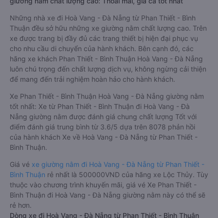
giường nằm chất lượng cao: Thoải mái, giá cả tốt nhất
Những nhà xe đi Hoà Vang - Đà Nẵng từ Phan Thiết - Bình
Thuận đều sở hữu những xe giường nằm chất lượng cao. Trên
xe được trang bị đầy đủ các trang thiết bị hiện đại phục vụ
cho nhu cầu di chuyển của hành khách. Bên cạnh đó, các
hãng xe khách Phan Thiết - Bình Thuận Hoà Vang - Đà Nẵng
luôn chú trọng đến chất lượng dịch vụ, không ngừng cải thiện
để mang đến trải nghiệm hoàn hảo cho hành khách.
Xe Phan Thiết - Bình Thuận Hoà Vang - Đà Nẵng giường nằm
tốt nhất: Xe từ Phan Thiết - Bình Thuận đi Hoà Vang - Đà
Nẵng giường nằm được đánh giá chung chất lượng Tốt với
điểm đánh giá trung bình từ 3.6/5 dựa trên 8078 phản hồi
của hành khách Xe về Hoà Vang - Đà Nẵng từ Phan Thiết -
Bình Thuận.
Giá vé
xe giường nằm đi Hoà Vang - Đà Nẵng từ Phan Thiết -
Bình Thuận
rẻ nhất là 500000VND của hãng xe Lộc Thủy. Tùy
thuộc vào chương trình khuyến mãi, giá vé Xe Phan Thiết -
Bình Thuận đi Hoà Vang - Đà Nẵng giường nằm này có thể sẽ
rẻ hơn.
Dòng xe đi Hoà Vang - Đà Nẵng từ Phan Thiết - Bình Thuận