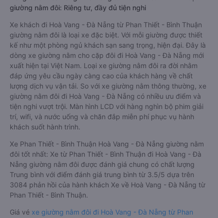
giường nằm đôi: Riêng tư, đầy đủ tiện nghi
Xe khách đi Hoà Vang - Đà Nẵng từ Phan Thiết - Bình Thuận
giường nằm đôi là loại xe đặc biệt. Với mỗi giường được thiết
kế như một phòng ngủ khách sạn sang trọng, hiện đại. Đây là
dòng xe giường nằm cho cặp đôi đi Hoà Vang - Đà Nẵng mới
xuất hiện tại Việt Nam. Loại xe giường nằm đôi ra đời nhằm
đáp ứng yêu cầu ngày càng cao của khách hàng về chất
lượng dịch vụ vận tải. So với xe giường nằm thông thường, xe
giường nằm đôi đi Hoà Vang - Đà Nẵng có nhiều ưu điểm và
tiện nghi vượt trội. Màn hình LCD với hàng nghìn bộ phim giải
trí, wifi, và nước uống và chăn đắp miễn phí phục vụ hành
khách suốt hành trình.
Xe Phan Thiết - Bình Thuận Hoà Vang - Đà Nẵng giường nằm
đôi tốt nhất: Xe từ Phan Thiết - Bình Thuận đi Hoà Vang - Đà
Nẵng giường nằm đôi được đánh giá chung có chất lượng
Trung bình với điểm đánh giá trung bình từ 3.5/5 dựa trên
3084 phản hồi của hành khách Xe về Hoà Vang - Đà Nẵng từ
Phan Thiết - Bình Thuận.
Giá vé
xe giường nằm đôi đi Hoà Vang - Đà Nẵng từ Phan