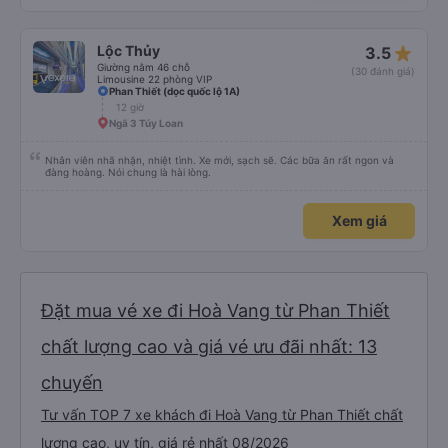
luôn. Nhưng phòng đôi mà nằm một thì mỗi lần xe rẽ 1 cái là ✈️ Ít đi xe khách
nhưng đủ để đánh giá 10/10.
star_rate
Lộc Thủy
3.5
Giường nằm 46 chỗ
(30 đánh giá)
Limousine 22 phòng VIP
Phan Thiết (dọc quốc lộ 1A)
12 giờ
Ngã 3 Túy Loan
Nhân viên nhã nhặn, nhiệt tình. Xe mới, sạch sẽ. Các bữa ăn rất ngon và
đàng hoàng. Nói chung là hài lòng.
Xem giá
Đặt mua vé xe đi Hoà Vang từ Phan Thiết
chất lượng cao và giá vé ưu đãi nhất: 13
chuyến
Tư vấn TOP 7 xe khách đi Hoà Vang từ Phan Thiết chất
lượng cao, uy tín, giá rẻ nhất 08/2026