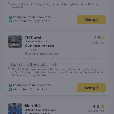
đã giúp tôi vì nhìn tôi quá ngu ngốc. Tôi vẫn đang nghĩ rằng sẽ rất nguy hiểm
nếu không có tài xế... Cảm ơn các bạn rất nhiều.
Nhà xe liên hệ chủ động, hướng dẫn rõ, và trải nghiệm trên xe thuận lợi,
thoải mái
Không cần thanh toán trước
Xem giá
Xác nhận chỗ ngay lập tức
TH Travel
3.5
Limousine 24 cabin
(12 đánh giá)
Văn Phòng Phan Thiết
10 giờ
Đà Nẵng - Ngã 3 Túy Loan
Sạch sẽ
Lái xe an toàn
+5
Chuyến đi thật tuyệt vời. Xe buýt thoải mái, có ổ cắm sạc, nước uống,
chúng tôi dừng lại nhiều lần trên đường và đến Nhà Trang sớm hơn 7 tiếng!!!
Rất đáng để trải nghiệm ♥️♥️
Không cần thanh toán trước
Xem giá
Xác nhận chỗ ngay lập tức
star_rate
Đình Nhân
4.0
Limousine 32 Phòng (WC)
(863 đánh giá)
Vòng xoay Bến Lội