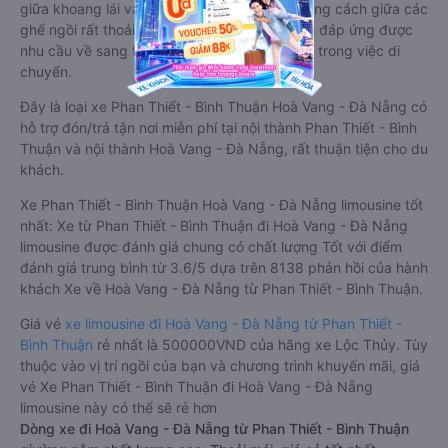
giữa khoang lái và khoang hành khách. Khoảng cách giữa các
ghế ngồi rất thoải mái, không nhồi nhét. Luôn đáp ứng được
nhu cầu về sang trọng, thoải mái và tiện nghi trong việc di
chuyển.
Đây là loại xe Phan Thiết - Bình Thuận Hoà Vang - Đà Nẵng có
hỗ trợ đón/trả tận nơi miễn phí tại nội thành Phan Thiết - Bình
Thuận và nội thành Hoà Vang - Đà Nẵng, rất thuận tiện cho du
khách.
Xe Phan Thiết - Bình Thuận Hoà Vang - Đà Nẵng limousine tốt
nhất: Xe từ Phan Thiết - Bình Thuận đi Hoà Vang - Đà Nẵng
limousine được đánh giá chung có chất lượng Tốt với điểm
đánh giá trung bình từ 3.6/5 dựa trên 8138 phản hồi của hành
khách Xe về Hoà Vang - Đà Nẵng từ Phan Thiết - Bình Thuận.
Giá vé
xe limousine đi Hoà Vang - Đà Nẵng từ Phan Thiết -
Bình Thuận
rẻ nhất là 500000VND của hãng xe Lộc Thủy. Tùy
thuộc vào vị trí ngồi của bạn và chương trình khuyến mãi, giá
vé Xe Phan Thiết - Bình Thuận đi Hoà Vang - Đà Nẵng
limousine này có thể sẽ rẻ hơn
Dòng xe đi Hoà Vang - Đà Nẵng từ Phan Thiết - Bình Thuận