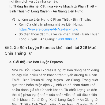
nghiệm dịch vụ của nhà xe này.
h. Thông tin liên hệ, đặt mua vé xe khách từ Phan Thiết -
Bình Thuận đi Long Xuyên - An Giang Liên Hưng
Văn phòng xe Liên Hưng ở Phan Thiết - Bình Thuận:
Xem địa chỉ văn phòng nhà xe Liên Hưng:
https://vexere.com/vi-VN/xe-lien-hung
Số điện thoại đặt mua vé xe Phan Thiết - Bình Thuận
Long Xuyên - An Giang:
1900 888684
🚌 2. Xe Bốn Luyện Express khởi hành tại 326 Mười
Chín Tháng Tư
a. Giới thiệu xe Bốn Luyện Express
Nhà xe Bốn Luyện Express là người bạn đồng hành đáng
tin cậy của nhiều hành khách trên tuyến đường từ Phan
Thiết - Bình Thuận đi Long Xuyên - An Giang. Trong suốt
quá trình hoàn thiện dịch vụ, nhà xe đã nhận được khá
nhiều đánh giá tốt từ hành khách. Từ chất lượng xe đến
thái độ phục vụ tận tâm của nhân viên, tài xế đều khiến
hành khách rất hài lòng. Xe đi Long Xuyên - An Giang từ
Phan Thiết - Bình Thuận luôn nỗ lực hơn mỗi ngày để có