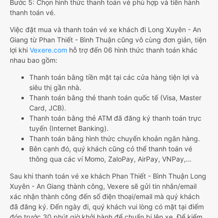
Bước 5: Chọn hình thức thanh toán vé phù hợp và tiến hành
thanh toán vé.
Việc đặt mua và thanh toán vé xe khách đi Long Xuyên - An
Giang từ Phan Thiết - Bình Thuận cũng vô cùng đơn giản, tiện
lợi khi
Vexere.com
hỗ trợ đến 06 hình thức thanh toán khác
nhau bao gồm:
Thanh toán bằng tiền mặt tại các cửa hàng tiện lợi và
siêu thị gần nhà.
Thanh toán bằng thẻ thanh toán quốc tế (Visa, Master
Card, JCB).
Thanh toán bằng thẻ ATM đã đăng ký thanh toán trực
tuyến (Internet Banking).
Thanh toán bằng hình thức chuyển khoản ngân hàng.
Bên cạnh đó, quý khách cũng có thể thanh toán vé
thông qua các ví Momo, ZaloPay, AirPay, VNPay,…
Sau khi thanh toán vé xe khách Phan Thiết - Bình Thuận Long
Xuyên - An Giang thành công, Vexere sẽ gửi tin nhắn/email
xác nhận thành công đến số điện thoại/email mà quý khách
đã đăng ký. Đến ngày đi, quý khách vui lòng có mặt tại điểm
đón trước 30 phút giờ khởi hành để chuẩn bị lên xe. Để kiểm