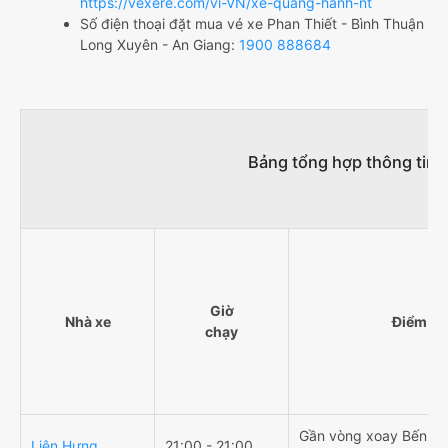
https://vexere.com/vi-VN/xe-quang-hanh-nt
Số điện thoại đặt mua vé xe Phan Thiết - Bình Thuận
Long Xuyên - An Giang:
1900 888684
Bảng tổng hợp thông tin 
Giờ
Nhà xe
Điểm đi
chạy
Gần vòng xoay Bến Lội
Liên Hưng
21:00 - 21:00