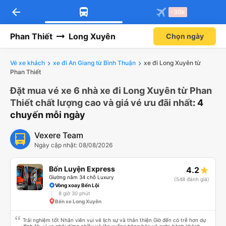
arrow_back
-30k
Phan Thiết
Long Xuyên
Chọn ngày
Vé xe khách
xe đi An Giang từ Bình Thuận
xe đi Long Xuyên từ
Phan Thiết
Đặt mua vé xe 6 nhà xe đi Long Xuyên từ Phan
Thiết chất lượng cao và giá vé ưu đãi nhất
: 4
chuyến mỗi ngày
Vexere Team
Ngày cập nhật: 08/08/2026
Bốn Luyện Express
4.2
Giường nằm 34 chỗ Luxury
(548 đánh giá)
Vòng xoay Bến Lội
8 giờ 30 phút
Bến xe Long Xuyên
Trải nghiệm tốt Nhân viên vui vẻ lịch sự và thân thiện Giờ đến có trễ hơn dự