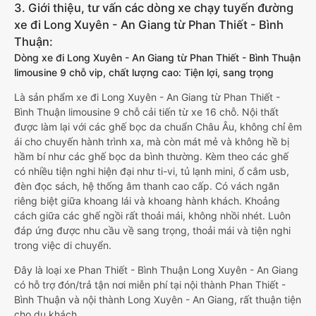
3. Giới thiệu, tư vấn các dòng xe chạy tuyến đường
xe đi Long Xuyên - An Giang từ Phan Thiết - Bình
Thuận:
Dòng xe đi Long Xuyên - An Giang từ Phan Thiết - Bình Thuận
limousine 9 chỗ vip, chất lượng cao: Tiện lợi, sang trọng
Là sản phẩm xe đi Long Xuyên - An Giang từ Phan Thiết -
Bình Thuận limousine 9 chỗ cải tiến từ xe 16 chỗ. Nội thất
được làm lại với các ghế bọc da chuẩn Châu Âu, không chỉ êm
ái cho chuyến hành trình xa, mà còn mát mẻ và không hề bị
hầm bí như các ghế bọc da bình thường. Kèm theo các ghế
có nhiều tiện nghi hiện đại như ti-vi, tủ lạnh mini, ổ cắm usb,
đèn đọc sách, hệ thống âm thanh cao cấp. Có vách ngăn
riêng biệt giữa khoang lái và khoang hành khách. Khoảng
cách giữa các ghế ngồi rất thoải mái, không nhồi nhét. Luôn
đáp ứng được nhu cầu về sang trọng, thoải mái và tiện nghi
trong việc di chuyển.
Đây là loại xe Phan Thiết - Bình Thuận Long Xuyên - An Giang
có hỗ trợ đón/trả tận nơi miễn phí tại nội thành Phan Thiết -
Bình Thuận và nội thành Long Xuyên - An Giang, rất thuận tiện
cho du khách.