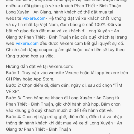
nhiều ưu đãi giảm giá vé xe khách Phan Thiết - Bình Thuận
Long Xuyên - An Giang, hành khách có thể đặt mua tại
website
Vexere.com
- Hệ thống đặt vé xe khách chất lượng,
và uy tín nhất tại Việt Nam, đảm bảo giữ chỗ 100%. Đối với
bất cứ giao dịch đặt mua vé xe khách đi Long Xuyên - An
Giang từ Phan Thiết - Bình Thuận nào của quý khách tại trang
web
Vexere.com
đều được Vexere cam kết giải quyết sự cố.
Chính sách tặng coupon giảm giá hoặc hoàn tiền sẽ tùy theo
từng trường hợp sự việc.
Hướng dẫn đặt vé tại Vexere.com:
Bước 1: Truy cập vào website Vexere hoặc tải app Vexere trên
CH Play hoặc App Store.
Bước 2: Chọn điểm đi, điểm đến, ngày đi, sau đó chọn “TÌM
VÉ XE”.
Bước 3: Chọn hãng xe khách đi Long Xuyên - An Giang từ
Phan Thiết - Bình Thuận, giờ khởi hành phù hợp. Bấm chọn
vào khung giờ quý khách muốn đi để tiến hành đặt vé.
Bước 4: Chọn vị trí/giường ghế, điểm đón, điểm trả và nhập
thông tin hành khách khi đặt mua vé xe đi Long Xuyên - An
Giang từ Phan Thiết - Bình Thuận