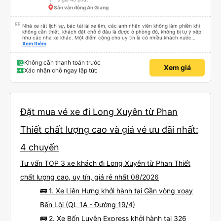
Sân vận động An Giang
Nhà xe rất lịch sự, bác tài lái xe êm, các anh nhân viên không làm phiền khi
không cần thiết, khách đặt chỗ ở đâu là được ở phòng đó, không bị tự ý xếp
như các nhà xe khác. Một điểm cộng cho uy tín là có nhiều khách nước
Xem thêm
ngoài đi cùng chuyến để đến Nha Trang nha!
Không cần thanh toán trước
Xem giá
Xác nhận chỗ ngay lập tức
Đặt mua vé xe đi Long Xuyên từ Phan
Thiết chất lượng cao và giá vé ưu đãi nhất:
4 chuyến
Tư vấn TOP 3 xe khách đi Long Xuyên từ Phan Thiết
chất lượng cao, uy tín, giá rẻ nhất 08/2026
🚌 1. Xe Liên Hưng khởi hành tại Gần vòng xoay
Bến Lội (QL 1A - Đường 19/4)
🚌 2. Xe Bốn Luyện Express khởi hành tại 326