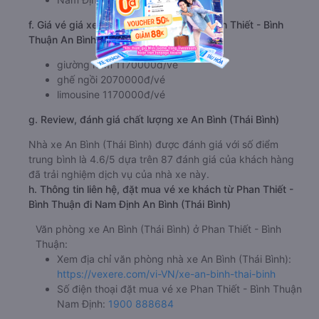
f. Giá vé giá xe khách đi Nam Định từ Phan Thiết - Bình
Thuận An Bình (Thái Bình)
giường nằm 1170000đ/vé
ghế ngồi 2070000đ/vé
limousine 1170000đ/vé
g. Review, đánh giá chất lượng xe An Bình (Thái Bình)
Nhà xe An Bình (Thái Bình) được đánh giá với số điểm
trung bình là 4.6/5 dựa trên 87 đánh giá của khách hàng
đã trải nghiệm dịch vụ của nhà xe này.
h. Thông tin liên hệ, đặt mua vé xe khách từ Phan Thiết -
Bình Thuận đi Nam Định An Bình (Thái Bình)
Văn phòng xe An Bình (Thái Bình) ở Phan Thiết - Bình
Thuận:
Xem địa chỉ văn phòng nhà xe An Bình (Thái Bình):
https://vexere.com/vi-VN/xe-an-binh-thai-binh
Số điện thoại đặt mua vé xe Phan Thiết - Bình Thuận
Nam Định:
1900 888684