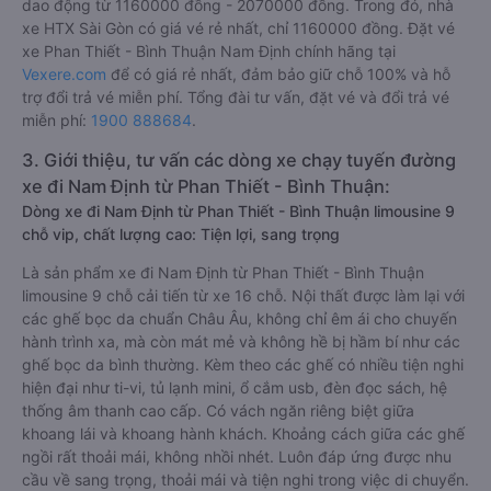
dao động từ 1160000 đồng - 2070000 đồng. Trong đó, nhà
xe HTX Sài Gòn có giá vé rẻ nhất, chỉ 1160000 đồng. Đặt vé
xe Phan Thiết - Bình Thuận Nam Định chính hãng tại
Vexere.com
để có giá rẻ nhất, đảm bảo giữ chỗ 100% và hỗ
trợ đổi trả vé miễn phí. Tổng đài tư vấn, đặt vé và đổi trả vé
miễn phí:
1900 888684
.
3. Giới thiệu, tư vấn các dòng xe chạy tuyến đường
xe đi Nam Định từ Phan Thiết - Bình Thuận:
Dòng xe đi Nam Định từ Phan Thiết - Bình Thuận limousine 9
chỗ vip, chất lượng cao: Tiện lợi, sang trọng
Là sản phẩm xe đi Nam Định từ Phan Thiết - Bình Thuận
limousine 9 chỗ cải tiến từ xe 16 chỗ. Nội thất được làm lại với
các ghế bọc da chuẩn Châu Âu, không chỉ êm ái cho chuyến
hành trình xa, mà còn mát mẻ và không hề bị hầm bí như các
ghế bọc da bình thường. Kèm theo các ghế có nhiều tiện nghi
hiện đại như ti-vi, tủ lạnh mini, ổ cắm usb, đèn đọc sách, hệ
thống âm thanh cao cấp. Có vách ngăn riêng biệt giữa
khoang lái và khoang hành khách. Khoảng cách giữa các ghế
ngồi rất thoải mái, không nhồi nhét. Luôn đáp ứng được nhu
cầu về sang trọng, thoải mái và tiện nghi trong việc di chuyển.