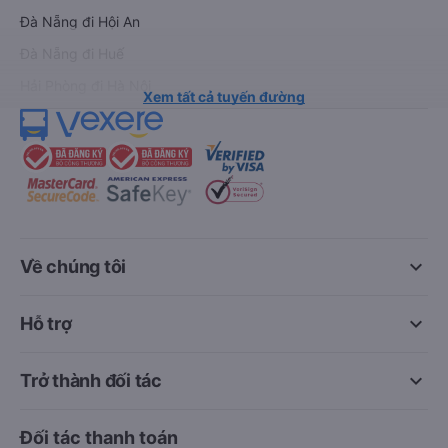
Đà Nẵng đi Hội An
Đà Nẵng đi Huế
Hải Phòng đi Hà Nội
Xem tất cả tuyến đường
keyboard_arrow_down
Về chúng tôi
keyboard_arrow_down
Hỗ trợ
keyboard_arrow_down
Trở thành đối tác
Đối tác thanh toán