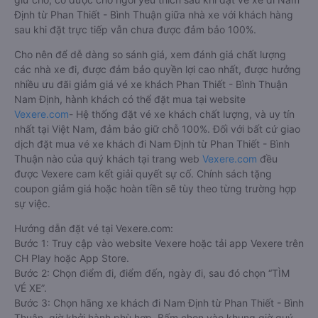
Định từ Phan Thiết - Bình Thuận giữa nhà xe với khách hàng
sau khi đặt trực tiếp vẫn chưa được đảm bảo 100%.
Cho nên để dễ dàng so sánh giá, xem đánh giá chất lượng
các nhà xe đi, được đảm bảo quyền lợi cao nhất, được hưởng
nhiều ưu đãi giảm giá vé xe khách Phan Thiết - Bình Thuận
Nam Định, hành khách có thể đặt mua tại website
Vexere.com
- Hệ thống đặt vé xe khách chất lượng, và uy tín
nhất tại Việt Nam, đảm bảo giữ chỗ 100%. Đối với bất cứ giao
dịch đặt mua vé xe khách đi Nam Định từ Phan Thiết - Bình
Thuận nào của quý khách tại trang web
Vexere.com
đều
được Vexere cam kết giải quyết sự cố. Chính sách tặng
coupon giảm giá hoặc hoàn tiền sẽ tùy theo từng trường hợp
sự việc.
Hướng dẫn đặt vé tại Vexere.com:
Bước 1: Truy cập vào website Vexere hoặc tải app Vexere trên
CH Play hoặc App Store.
Bước 2: Chọn điểm đi, điểm đến, ngày đi, sau đó chọn “TÌM
VÉ XE”.
Bước 3: Chọn hãng xe khách đi Nam Định từ Phan Thiết - Bình
Thuận, giờ khởi hành phù hợp. Bấm chọn vào khung giờ quý