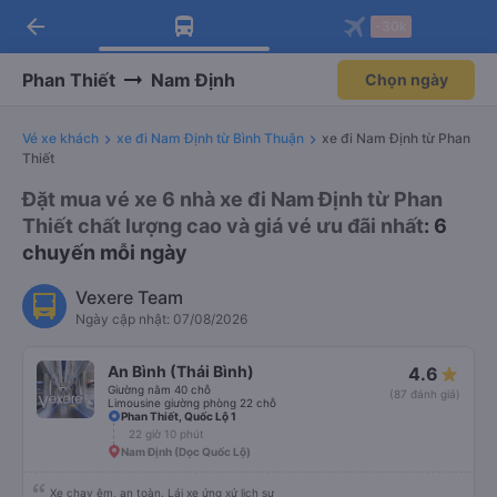
arrow_back
Tải app Vexere ngay!
Tải app Vexere
-30k
Mở app
Mở app
Nhận ưu đãi thành viên độc
-30k/ghế khi đặt vé máy bay qua
quyền
app
Phan Thiết
Nam Định
Chọn ngày
Vé xe khách
xe đi Nam Định từ Bình Thuận
xe đi Nam Định từ Phan
Thiết
Đặt mua vé xe 6 nhà xe đi Nam Định từ Phan
Thiết chất lượng cao và giá vé ưu đãi nhất
: 6
chuyến mỗi ngày
Vexere Team
Ngày cập nhật: 07/08/2026
An Bình (Thái Bình)
4.6
Giường nằm 40 chỗ
(87 đánh giá)
Limousine giường phòng 22 chỗ
Phan Thiết, Quốc Lộ 1
22 giờ 10 phút
Nam Định (Dọc Quốc Lộ)
Xe chạy êm, an toàn. Lái xe ứng xử lịch sự