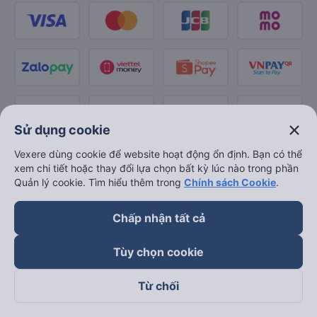
close
Sử dụng cookie
Vexere dùng cookie để website hoạt động ổn định. Bạn có thể
xem chi tiết hoặc thay đổi lựa chọn bất kỳ lúc nào trong phần
Quản lý cookie. Tìm hiểu thêm trong
Chính sách Cookie
.
Chấp nhận tất cả
Tùy chọn cookie
Từ chối
Theo dõi chúng tôi trên