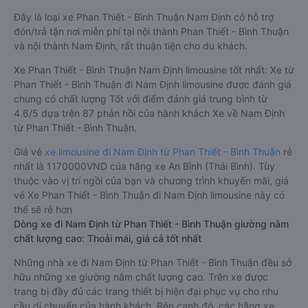
Đây là loại xe Phan Thiết - Bình Thuận Nam Định có hỗ trợ
đón/trả tận nơi miễn phí tại nội thành Phan Thiết - Bình Thuận
và nội thành Nam Định, rất thuận tiện cho du khách.
Xe Phan Thiết - Bình Thuận Nam Định limousine tốt nhất: Xe từ
Phan Thiết - Bình Thuận đi Nam Định limousine được đánh giá
chung có chất lượng Tốt với điểm đánh giá trung bình từ
4.6/5 dựa trên 87 phản hồi của hành khách Xe về Nam Định
từ Phan Thiết - Bình Thuận.
Giá vé
xe limousine đi Nam Định từ Phan Thiết - Bình Thuận
rẻ
nhất là 1170000VND của hãng xe An Bình (Thái Bình). Tùy
thuộc vào vị trí ngồi của bạn và chương trình khuyến mãi, giá
vé Xe Phan Thiết - Bình Thuận đi Nam Định limousine này có
thể sẽ rẻ hơn
Dòng xe đi Nam Định từ Phan Thiết - Bình Thuận giường nằm
chất lượng cao: Thoải mái, giá cả tốt nhất
Những nhà xe đi Nam Định từ Phan Thiết - Bình Thuận đều sở
hữu những xe giường nằm chất lượng cao. Trên xe được
trang bị đầy đủ các trang thiết bị hiện đại phục vụ cho nhu
cầu di chuyển của hành khách. Bên cạnh đó, các hãng xe