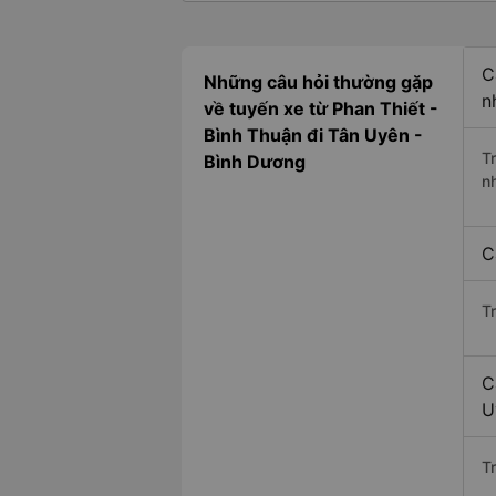
C
Những câu hỏi thường gặp
n
về tuyến xe từ Phan Thiết -
Bình Thuận đi Tân Uyên -
T
Bình Dương
n
C
T
C
U
Tr