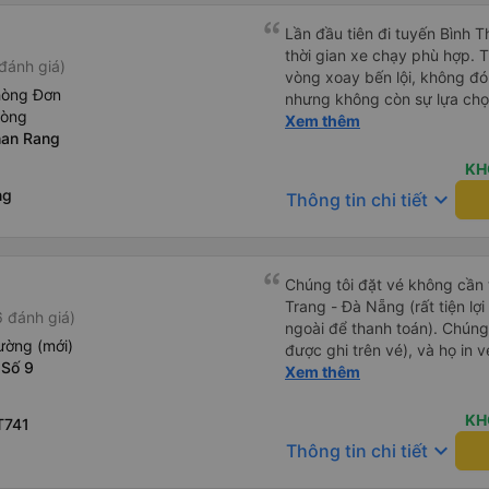
Lần đầu tiên đi tuyến Bình 
thời gian xe chạy phù hợp. 
đánh giá)
vòng xoay bến lội, không đó
hòng Đơn
nhưng không còn sự lựa chọ
hòng
chạy đúng giờ, lệch có vài ph
Xem thêm
han Rang
trả khách tận nơi. Xe sạch s
nắp, nên hơi lạnh cứ phà phà
KH
lại nếu có dịp.
ng
keyboard_arrow_down
Thông tin chi tiết
Chúng tôi đặt vé không cần
Trang - Đà Nẵng (rất tiện lợ
 đánh giá)
ngoài để thanh toán). Chúng
ường (mới)
được ghi trên vé), và họ in 
 Số 9
tôi cũng quyết định mua vé ch
Xem thêm
vé trên ứng dụng cũng giống
buýt nhỏ đến điểm hẹn, sau
KH
T741
Tôi khuyên bạn nên mang th
keyboard_arrow_down
Thông tin chi tiết
mỏng, vì thỉnh thoảng trời kh
nhưng vẫn có sẵn. Cổng USB