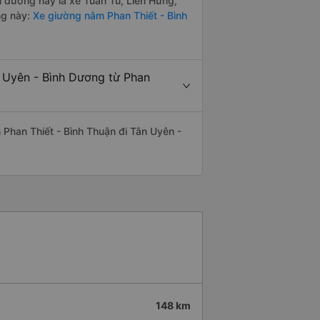
ến đường này là xe Tuấn Tú, Liên Hưng,
ng này:
Xe giường nằm Phan Thiết - Bình
n Uyên - Bình Dương từ Phan
ến Phan Thiết - Bình Thuận đi Tân Uyên -
148 km