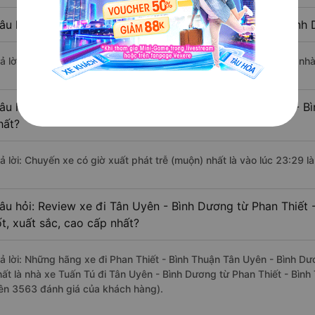
âu hỏi: Nhà xe đi Phan Thiết - Bình Thuận Tân Uyên - Bìn
rả lời: Chuyến xe có giờ xuất phát sớm nhất vào lúc 20:45 là của nh
âu hỏi: Nhà xe đi Tân Uyên - Bình Dương từ Phan Thiết - Bì
hất?
rả lời: Chuyến xe có giờ xuất phát trễ (muộn) nhất là vào lúc 23:29 l
âu hỏi: Review xe đi Tân Uyên - Bình Dương từ Phan Thiết 
ốt, xuất sắc, cao cấp nhất?
rả lời: Những hãng xe đi Phan Thiết - Bình Thuận Tân Uyên - Bình Dư
hất là nhà xe Tuấn Tú đi Tân Uyên - Bình Dương từ Phan Thiết - Bình
rên 3563 đánh giá của khách hàng).