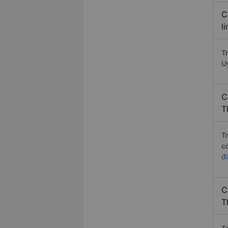
C
l
T
U
C
T
T
c
đ
C
T