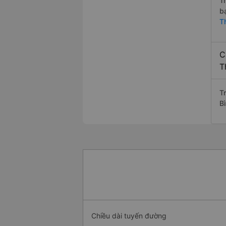
T
b
T
C
T
Tr
B
Chiều dài tuyến đường