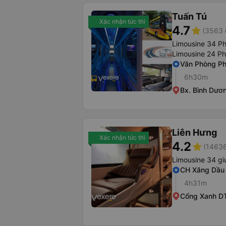
Tuấn Tú
Xác nhận tức thì
4.7
star
(3563 
Limousine 34 P
Limousine 24 P
Văn Phòng P
6h30m
Bx. Bình Dươ
Liên Hưng
Xác nhận tức thì
4.2
star
(14636
Limousine 34 gi
CH Xăng Dầu
4h31m
Cổng Xanh D