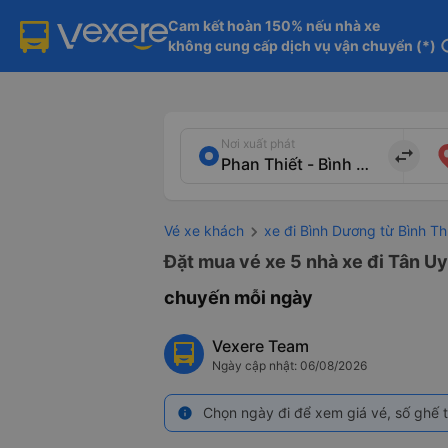
Cam kết hoàn 150% nếu nhà xe

không cung cấp dịch vụ vận chuyển (*)
in
Nơi xuất phát
import_export
Vé xe khách
xe đi Bình Dương từ Bình T
Đặt mua vé xe 5 nhà xe đi Tân Uy
chuyến mỗi ngày
Vexere Team
Ngày cập nhật: 06/08/2026
Chọn ngày đi để xem giá vé, số ghế t
info