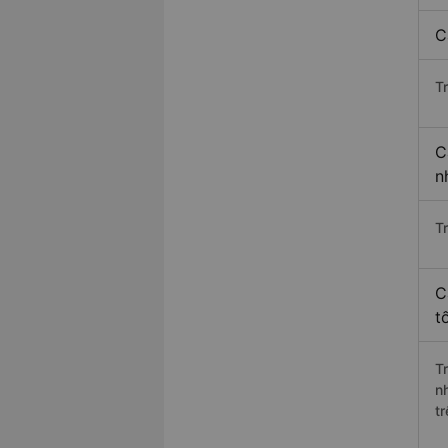
C
T
C
n
T
C
t
T
n
t