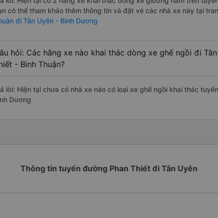
rả lời: Hiện tại có 2 hãng xe khai thác dòng xe giường nằm trên tuy
ạn có thể tham khảo thêm thông tin và đặt vé các nhà xe này tại tra
huận đi Tân Uyên - Bình Dương
âu hỏi: Các hãng xe nào khai thác dòng xe ghế ngồi đi Tâ
hiết - Bình Thuận?
ả lời: Hiện tại chưa có nhà xe nào có loại xe ghế ngồi khai thác tuy
ình Dương
Thông tin tuyến đường Phan Thiết đi Tân Uyên