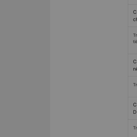
C
c
T
ti
C
n
T
C
D
T