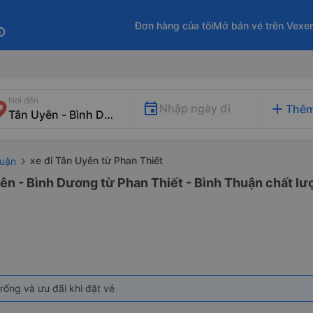
Đơn hàng của tôi
Mở bán vé trên Vexe
fo
Nơi đến
add
Nhập ngày đi
Thêm
xe đi Tân Uyên từ Phan Thiết
huận
ên - Bình Dương từ Phan Thiết - Bình Thuận chất lượ
rống và ưu đãi khi đặt vé