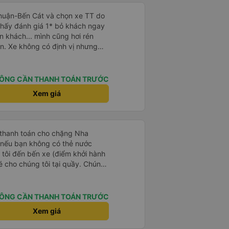
Thuận-Bến Cát và chọn xe TT do
Thấy đánh giá 1* bỏ khách ngay
n khách... mình cũng hơi rén
n. Xe không có định vị nhưng
út. Tài xế, phụ xe thân thiện,
ẽ, hiện đại có điều máy lạnh mất
. Điểm 10 cho chất lượng. Sẽ đi
ÔNG CẦN THANH TOÁN TRƯỚC
Xem giá
 thanh toán cho chặng Nha
i nếu bạn không có thẻ nước
 tôi đến bến xe (điểm khởi hành
vé cho chúng tôi tại quầy. Chúng
iều về trực tiếp tại quầy, vì giá
 nhau. Đầu tiên, chúng tôi đi xe
 đó chuyển sang xe giường nằm.
ÔNG CẦN THANH TOÁN TRƯỚC
eo áo len ấm hoặc áo khoác
Xem giá
á lạnh, và chăn mền thì hơi cũ,
 để sạc điện thoại hoạt động