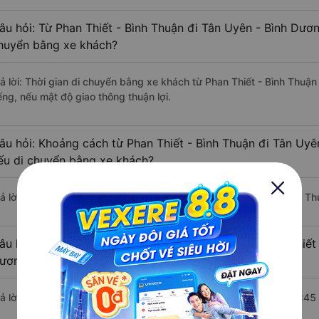
âu hỏi: Từ Phan Thiết - Bình Thuận đi Tân Uyên - Bình Dươn
huyển bằng xe khách?
rả lời: Thời gian di chuyển bằng xe khách từ Phan Thiết - Bình Thuậ
ếng, nếu mật độ giao thông thuận lợi.
âu hỏi: Khoảng cách từ Phan Thiết - Bình Thuận đi Tân Uyê
ếu di chuyển bằng xe khách?
rả lời: Đoạn đường đi Tân Uyên - Bình Dương từ Phan Thiết - Bình T
âu hỏi: Mỗi ngày có bao nhiêu chuyến xe khách Phan Thiết 
ương ?
rả lời: Trung bình mỗi ngày có khoảng 9 chuyến xe bắt đầu từ 20:45