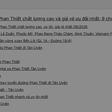
tốt, và có giấy vệ sinh. Mọi 
từ Đà Nẵng (bến xe Đà Nẵng,
loại xe buýt khác với ba hàng
han Thiết chất lượng cao và giá vé ưu đãi nhất: 9 c
nhưng vẫn khá thoải mái và 
đi 8-10 tiếng ngồi một chỗ.
an Thiết chất lượng cao, uy tín, giá rẻ nhất 08/2026
Trang và sau đó được đưa đ
cũng vận chuyển hàng hóa tr
248 Lê Duẩn, Phước Mỹ, Phan Rang-Tháp Chàm, Ninh Thuận, Vietnam 
sẽ có những điểm dừng chân
 Gần vòng xoay Bến Lội (QL 1A - Đường 19/4)
công ty này và đặt chỗ ngồi
từ Phan Thiết đi Tân Uyên
ừ Phan Thiết
á nhà xe Phan Thiết Tân Uyên
n
 chạy tuyến đường Phan Thiết đi Tân Uyên
iết - Tân Uyên
an Thiết nhanh và uy tín nhất
n Uyên