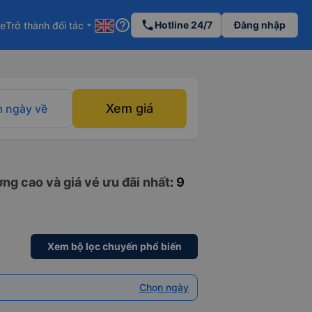
help_outline
phone
Hotline 24/7
Đăng nhập
re
Trở thành đối tác
arrow_drop_down
Xem giá
 ngày về
ng cao và giá vé ưu đãi nhất
: 9
Xem bộ lọc chuyến phổ biến
Chọn ngày