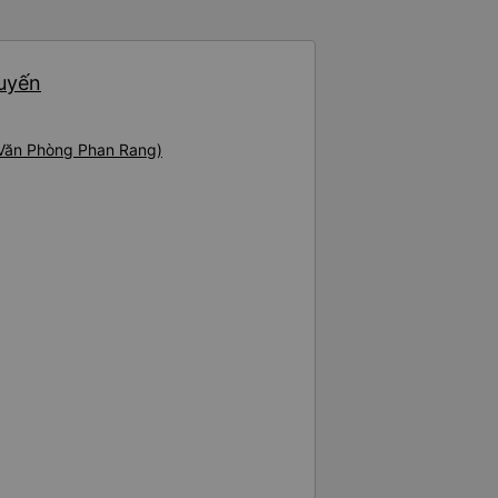
thứ khá sạch sẽ. Chúng tôi trở về
 Nhà ga B2, Lối ra 8) trên một
 ghế ngả. Xe ít rộng rãi hơn,
huyến
tốt hơn nhiều so với một chuyến
 Chúng tôi cũng dừng lại gần Nha
ến ga bằng xe buýt nhỏ. Họ
ong suốt chuyến đi, và có thể
(Văn Phòng Phan Rang)
. Tôi khuyên bạn nên chọn
 VIP.