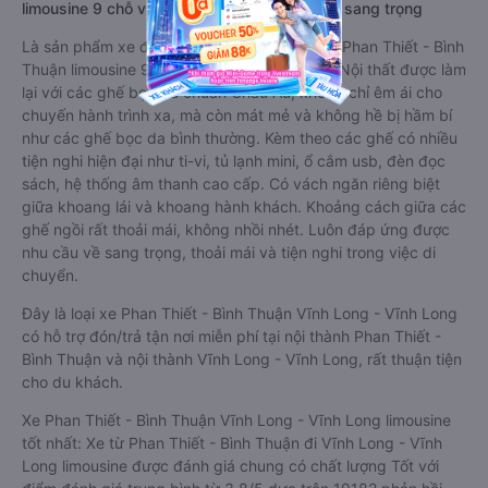
limousine 9 chỗ vip, chất lượng cao: Tiện lợi, sang trọng
Là sản phẩm xe đi Vĩnh Long - Vĩnh Long từ Phan Thiết - Bình
Thuận limousine 9 chỗ cải tiến từ xe 16 chỗ. Nội thất được làm
lại với các ghế bọc da chuẩn Châu Âu, không chỉ êm ái cho
chuyến hành trình xa, mà còn mát mẻ và không hề bị hầm bí
như các ghế bọc da bình thường. Kèm theo các ghế có nhiều
tiện nghi hiện đại như ti-vi, tủ lạnh mini, ổ cắm usb, đèn đọc
sách, hệ thống âm thanh cao cấp. Có vách ngăn riêng biệt
giữa khoang lái và khoang hành khách. Khoảng cách giữa các
ghế ngồi rất thoải mái, không nhồi nhét. Luôn đáp ứng được
nhu cầu về sang trọng, thoải mái và tiện nghi trong việc di
chuyển.
Đây là loại xe Phan Thiết - Bình Thuận Vĩnh Long - Vĩnh Long
có hỗ trợ đón/trả tận nơi miễn phí tại nội thành Phan Thiết -
Bình Thuận và nội thành Vĩnh Long - Vĩnh Long, rất thuận tiện
cho du khách.
Xe Phan Thiết - Bình Thuận Vĩnh Long - Vĩnh Long limousine
tốt nhất: Xe từ Phan Thiết - Bình Thuận đi Vĩnh Long - Vĩnh
Long limousine được đánh giá chung có chất lượng Tốt với