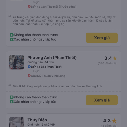
8 giờ
Bến xe Cần Thơ mới (Trước cổng)
Xe trung chuyển đón đúng h, tài xế lịch sự, chu đáo. Xe 34c sạch sẽ, đầy đủ
tiện nghi. Tài xế lái xe cẩn thận, phụ xe sắp xếp đồ đạc, hành lý của khách
chu đáo, cẩn thận. Sẽ tiếp tục ủng hộ
Không cần thanh toán trước
Xem giá
Xác nhận chỗ ngay lập tức
Phương Anh (Phan Thiết)
3.4
Giường nằm 44 chỗ
(330 đánh giá)
Bến xe Bắc Phan Thiết
7 giờ
Cầu Mỹ Thuận Vĩnh Long
Tôi rất hài lòng với phương châm phục vụ của nhà xe Phương Anh
Không cần thanh toán trước
Xem giá
Xác nhận chỗ ngay lập tức
star_rate
Thúy Điệp
4.3
Ghế ngồi 15 chỗ VIP
(43 đánh giá)