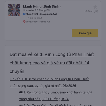
chuyến đi trước của tôi vào tuần trước, không có điểm dừng nghỉ đêm nào
cho đến khoảng 8:00 sáng, điều này khá khó chịu. Có vẻ như lịch trình phụ
star_rate
Mạnh Hùng (Bình Định)
thuộc vào tài xế, và tôi thực sự hy vọng các điểm dừng sẽ được bố trí đều
đặn hơn trong tương lai. Nhìn chung, tôi hài lòng và sẽ tiếp tục sử dụng dịch
Limousine 22 Phòng Đôi
(0 đánh giá)
vụ xe buýt giường nằm của công ty này cho các chuyến công tác, vì đây
Phan Thiết (dọc quốc lộ 1A)
vẫn là một trong những lựa chọn xe buýt giường nằm thoải mái nhất trên
7 giờ 15 phút
tuyến đường này. Tôi thực sự hy vọng rằng trong tương lai các tài xế sẽ
dừng xe thường xuyên theo lịch trình, đặc biệt là vì tôi dự định sẽ đi tuyến
Vòng xoay Trường An
đường này một lần nữa vào tuần tới.
Xem giá
Đặt mua vé xe đi Vĩnh Long từ Phan Thiết
chất lượng cao và giá vé ưu đãi nhất: 14
chuyến
Tư vấn TOP 8 xe khách đi Vĩnh Long từ Phan Thiết
chất lượng cao, uy tín, giá rẻ nhất 08/2026
🚌 1. Xe Trọng Thủy Limousine khởi hành tại CH
xăng dầu số 9, 301 Đường 19/4
🚌 2. Xe Toàn Khải : Xe đi Vĩnh Long chất lượng