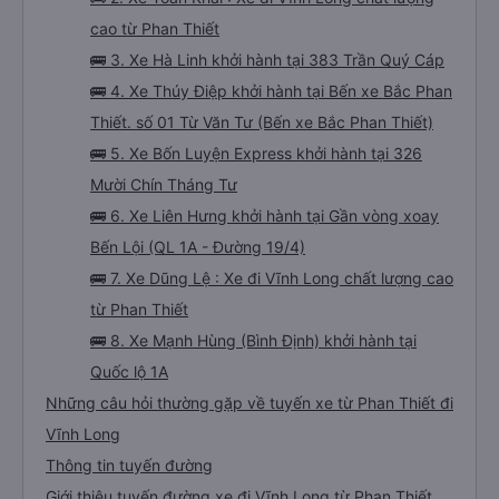
cao từ Phan Thiết
🚌 3. Xe Hà Linh khởi hành tại 383 Trần Quý Cáp
🚌 4. Xe Thúy Điệp khởi hành tại Bến xe Bắc Phan
Thiết. số 01 Từ Văn Tư (Bến xe Bắc Phan Thiết)
🚌 5. Xe Bốn Luyện Express khởi hành tại 326
Mười Chín Tháng Tư
🚌 6. Xe Liên Hưng khởi hành tại Gần vòng xoay
Bến Lội (QL 1A - Đường 19/4)
🚌 7. Xe Dũng Lệ : Xe đi Vĩnh Long chất lượng cao
từ Phan Thiết
🚌 8. Xe Mạnh Hùng (Bình Định) khởi hành tại
Quốc lộ 1A
Những câu hỏi thường gặp về tuyến xe từ Phan Thiết đi
Vĩnh Long
Thông tin tuyến đường
Giới thiệu tuyến đường xe đi Vĩnh Long từ Phan Thiết