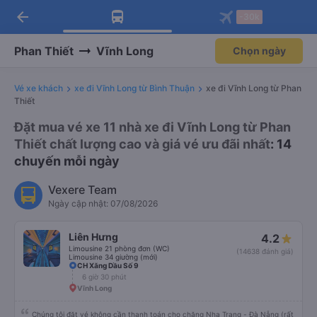
arrow_back
Tải app Vexere ngay!
Tải app Vexere
-30k
Mở app
Mở app
Nhận ưu đãi thành viên độc
-30k/ghế khi đặt vé máy bay qua
quyền
app
Phan Thiết
Vĩnh Long
Chọn ngày
Vé xe khách
xe đi Vĩnh Long từ Bình Thuận
xe đi Vĩnh Long từ Phan
Thiết
Đặt mua vé xe 11 nhà xe đi Vĩnh Long từ Phan
Thiết chất lượng cao và giá vé ưu đãi nhất
: 14
chuyến mỗi ngày
Vexere Team
Ngày cập nhật: 07/08/2026
Liên Hưng
4.2
Limousine 21 phòng đơn (WC)
(14638 đánh giá)
Limousine 34 giường (mới)
CH Xăng Dầu Số 9
6 giờ 30 phút
Vĩnh Long
Chúng tôi đặt vé không cần thanh toán cho chặng Nha Trang - Đà Nẵng (rất