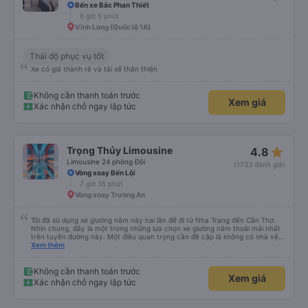
Bến xe Bắc Phan Thiết
6 giờ 5 phút
Vĩnh Long (Quốc lộ 1A)
Thái độ phục vụ tốt
Xe có giá thành rẻ và tài xế thân thiện
Không cần thanh toán trước
Xem giá
Xác nhận chỗ ngay lập tức
star_rate
Trọng Thủy Limousine
4.8
Limousine 24 phòng Đôi
(1733 đánh giá)
Vòng xoay Bến Lội
7 giờ 35 phút
Vòng xoay Trường An
Tôi đã sử dụng xe giường nằm này hai lần để đi từ Nha Trang đến Cần Thơ.
Nhìn chung, đây là một trong những lựa chọn xe giường nằm thoải mái nhất
trên tuyến đường này. Một điều quan trọng cần đề cập là không có nhà vệ
sinh trên xe, điều này có thể gây khó chịu trên một hành trình dài xuyên
Xem thêm
đêm. Tuy nhiên, khi có các điểm dừng thường xuyên, chuyến đi vẫn khá
thoải mái. Chuyến đi gần đây nhất của tôi (hôm qua) rất tốt. Mặc dù xe bị
chậm khoảng một tiếng, nhưng công ty đã thông báo trước cho tôi, nên tôi
Không cần thanh toán trước
Xem giá
không gặp vấn đề gì. Xe khá thoải mái, có chăn và hai gối, và các tài xế lịch
Xác nhận chỗ ngay lập tức
sự và thân thiện. Có các điểm dừng nghỉ vào khoảng 4:00 sáng và 9:00
sáng, giúp chuyến đi thoải mái hơn nhiều. Tại điểm dừng cuối cùng, họ thậm
chí còn cung cấp bàn chải đánh răng, đó là một cử chỉ rất chu đáo. Trong