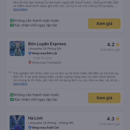
tiện lợi nếu bạn không có thẻ nước ngoài để thanh toán). Chúng tôi đến bến
xe (điểm khởi hành được ghi trên vé), và họ in vé cho chúng tôi tại quầy.
Chúng tôi cũng quyết định mua vé chiều về trực tiếp tại quầy, vì giá vé trên
Xem thêm
ứng dụng cũng giống nhau. Đầu tiên, chúng tôi đi xe buýt nhỏ đến điểm hẹn,
sau đó chuyển sang xe giường nằm. Tôi khuyên bạn nên mang theo áo len
ấm hoặc áo khoác mỏng, vì thỉnh thoảng trời khá lạnh, và chăn mền thì hơi
Không cần thanh toán trước
Xem giá
cũ, nhưng vẫn có sẵn. Cổng USB để sạc điện thoại hoạt động tốt, và có giấy
Xác nhận chỗ ngay lập tức
vệ sinh. Mọi thứ khá sạch sẽ. Chúng tôi trở về từ Đà Nẵng (bến xe Đà Nẵng,
Nhà ga B2, Lối ra 8) trên một loại xe buýt khác với ba hàng ghế ngả. Xe ít
rộng rãi hơn, nhưng vẫn khá thoải mái và tốt hơn nhiều so với một chuyến đi
8-10 tiếng ngồi một chỗ. Chúng tôi cũng dừng lại gần Nha Trang và sau đó
được đưa đến ga bằng xe buýt nhỏ. Họ cũng vận chuyển hàng hóa trong
Bốn Luyện Express
4.2
suốt chuyến đi, và có thể sẽ có những điểm dừng chân. Tôi khuyên bạn nên
chọn công ty này và đặt chỗ ngồi VIP.
Limousine 24 Phòng Đôi
(548 đánh giá)
Vòng xoay Bến Lội
5 giờ 35 phút
Vòng xoay Trường An
Trải nghiệm tốt Nhân viên vui vẻ lịch sự và thân thiện Giờ đến có trễ hơn dự
định 1h, vì xe phải dừng nhiều và lên xuống hàng hóa và rước hành khách,
nói chung là tối thấy yên tâm khi sử dụng dịch vụ của nhà xe này, và sẽ ủng
hộ và giới thiệu cho người thân sử dụng dịch vụ của nhà xe này
Xem thêm
Không cần thanh toán trước
Xem giá
Xác nhận chỗ ngay lập tức
Hà Linh
4.3
Limousine 24 Phòng - Không WC
(1430 đánh giá)
Vòng xoay Suối Cát