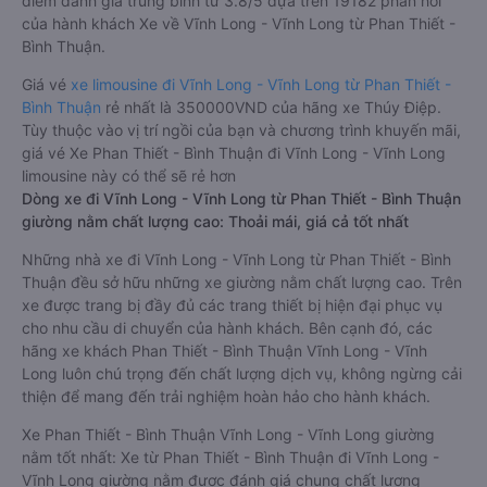
điểm đánh giá trung bình từ 3.8/5 dựa trên 19182 phản hồi
của hành khách Xe về Vĩnh Long - Vĩnh Long từ Phan Thiết -
Bình Thuận.
Giá vé
xe limousine đi Vĩnh Long - Vĩnh Long từ Phan Thiết -
Bình Thuận
rẻ nhất là 350000VND của hãng xe Thúy Điệp.
Tùy thuộc vào vị trí ngồi của bạn và chương trình khuyến mãi,
giá vé Xe Phan Thiết - Bình Thuận đi Vĩnh Long - Vĩnh Long
limousine này có thể sẽ rẻ hơn
Dòng xe đi Vĩnh Long - Vĩnh Long từ Phan Thiết - Bình Thuận
giường nằm chất lượng cao: Thoải mái, giá cả tốt nhất
Những nhà xe đi Vĩnh Long - Vĩnh Long từ Phan Thiết - Bình
Thuận đều sở hữu những xe giường nằm chất lượng cao. Trên
xe được trang bị đầy đủ các trang thiết bị hiện đại phục vụ
cho nhu cầu di chuyển của hành khách. Bên cạnh đó, các
hãng xe khách Phan Thiết - Bình Thuận Vĩnh Long - Vĩnh
Long luôn chú trọng đến chất lượng dịch vụ, không ngừng cải
thiện để mang đến trải nghiệm hoàn hảo cho hành khách.
Xe Phan Thiết - Bình Thuận Vĩnh Long - Vĩnh Long giường
nằm tốt nhất: Xe từ Phan Thiết - Bình Thuận đi Vĩnh Long -
Vĩnh Long giường nằm được đánh giá chung chất lượng