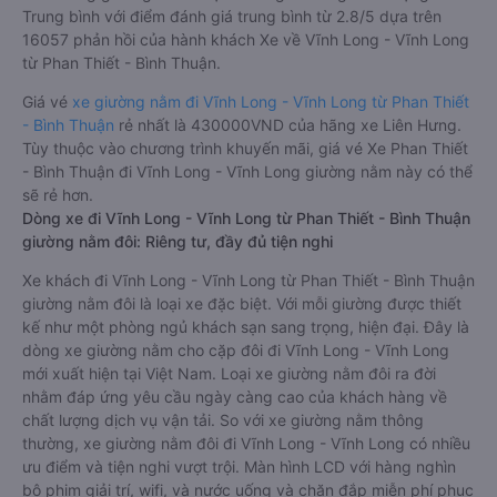
Trung bình với điểm đánh giá trung bình từ 2.8/5 dựa trên
16057 phản hồi của hành khách Xe về Vĩnh Long - Vĩnh Long
từ Phan Thiết - Bình Thuận.
Giá vé
xe giường nằm đi Vĩnh Long - Vĩnh Long từ Phan Thiết
- Bình Thuận
rẻ nhất là 430000VND của hãng xe Liên Hưng.
Tùy thuộc vào chương trình khuyến mãi, giá vé Xe Phan Thiết
- Bình Thuận đi Vĩnh Long - Vĩnh Long giường nằm này có thể
sẽ rẻ hơn.
Dòng xe đi Vĩnh Long - Vĩnh Long từ Phan Thiết - Bình Thuận
giường nằm đôi: Riêng tư, đầy đủ tiện nghi
Xe khách đi Vĩnh Long - Vĩnh Long từ Phan Thiết - Bình Thuận
giường nằm đôi là loại xe đặc biệt. Với mỗi giường được thiết
kế như một phòng ngủ khách sạn sang trọng, hiện đại. Đây là
dòng xe giường nằm cho cặp đôi đi Vĩnh Long - Vĩnh Long
mới xuất hiện tại Việt Nam. Loại xe giường nằm đôi ra đời
nhằm đáp ứng yêu cầu ngày càng cao của khách hàng về
chất lượng dịch vụ vận tải. So với xe giường nằm thông
thường, xe giường nằm đôi đi Vĩnh Long - Vĩnh Long có nhiều
ưu điểm và tiện nghi vượt trội. Màn hình LCD với hàng nghìn
bộ phim giải trí, wifi, và nước uống và chăn đắp miễn phí phục