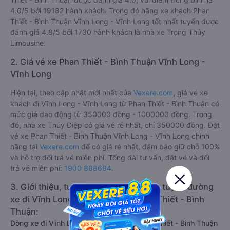
4.0/5 bởi 19182 hành khách. Trong đó hãng xe khách Phan
Thiết - Bình Thuận Vĩnh Long - Vĩnh Long tốt nhất tuyến được
đánh giá 4.8/5 bởi 1730 hành khách là nhà xe Trọng Thủy
Limousine.
2. Giá vé xe Phan Thiết - Bình Thuận Vĩnh Long -
Vĩnh Long
Hiện tại, theo cập nhật mới nhất của
Vexere.com
, giá vé xe
khách đi Vĩnh Long - Vĩnh Long từ Phan Thiết - Bình Thuận có
mức giá dao động từ 350000 đồng - 1000000 đồng. Trong
đó, nhà xe Thúy Điệp có giá vé rẻ nhất, chỉ 350000 đồng. Đặt
vé xe Phan Thiết - Bình Thuận Vĩnh Long - Vĩnh Long chính
hãng tại
Vexere.com
để có giá rẻ nhất, đảm bảo giữ chỗ 100%
và hỗ trợ đổi trả vé miễn phí. Tổng đài tư vấn, đặt vé và đổi
trả vé miễn phí:
1900 888684
.
3. Giới thiệu, tư vấn các dòng xe chạy tuyến đường
xe đi Vĩnh Long - Vĩnh Long từ Phan Thiết - Bình
Thuận:
Dòng xe đi Vĩnh Long - Vĩnh Long từ Phan Thiết - Bình Thuận