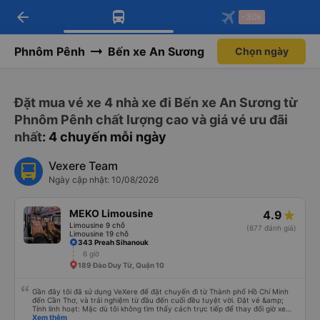
arrow_back
Tải app Vexere ngay!
Tải app Vexere
-30k
Mở app
Mở app
Nhận ưu đãi thành viên độc
-30k/ghế khi đặt vé máy bay qua
quyền
app
Phnôm Pênh
Bến xe An Sương
Chọn ngày
Đặt mua vé xe 4 nhà xe đi Bến xe An Sương từ
Phnôm Pênh chất lượng cao và giá vé ưu đãi
nhất
: 4 chuyến mỗi ngày
Vexere Team
Ngày cập nhật: 10/08/2026
MEKO Limousine
4.9
Limousine 9 chỗ
(677 đánh giá)
Limousine 19 chỗ
343 Preah Sihanouk
6 giờ
189 Đào Duy Từ, Quận 10
Gần đây tôi đã sử dụng VeXere để đặt chuyến đi từ Thành phố Hồ Chí Minh
đến Cần Thơ, và trải nghiệm từ đầu đến cuối đều tuyệt vời. Đặt vé &amp;
Tính linh hoạt: Mặc dù tôi không tìm thấy cách trực tiếp để thay đổi giờ xe
buýt ban đầu trong ứng dụng, nhưng quá trình hủy và đặt lại vé rất suôn sẻ.
Xem thêm