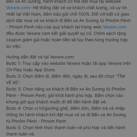
Bến xe An Sương, hành khách có thể đặt mua tại website
Vexere.com
- Hệ thống đặt vé xe khách chất lượng, và uy tín
nhất tại Việt Nam, đảm bảo giữ chỗ 100%. Đối với bất cứ giao
dịch đặt mua vé xe khách đi Bến xe An Sương từ Phnôm Pênh
- Phnom Penh nào của quý khách tại trang web
Vexere.com
đều được Vexere cam kết giải quyết sự cố. Chính sách tặng
coupon giảm giá hoặc hoàn tiền sẽ tùy theo từng trường hợp
sự việc.
Hướng dẫn đặt vé tại Vexere.com:
Bước 1: Truy cập vào website Vexere hoặc tải app Vexere trên
CH Play hoặc App Store.
Bước 2: Chọn điểm đi, điểm đến, ngày đi, sau đó chọn “TÌM
VÉ XE”.
Bước 3: Chọn hãng xe khách đi Bến xe An Sương từ Phnôm
Pênh - Phnom Penh, giờ khởi hành phù hợp. Bấm chọn vào
khung giờ quý khách muốn đi để tiến hành đặt vé.
Bước 4: Chọn vị trí/giường ghế, điểm đón, điểm trả và nhập
thông tin hành khách khi đặt mua vé xe đi Bến xe An Sương
từ Phnôm Pênh - Phnom Penh
Bước 5: Chọn hình thức thanh toán vé phù hợp và tiến hành
thanh toán vé.