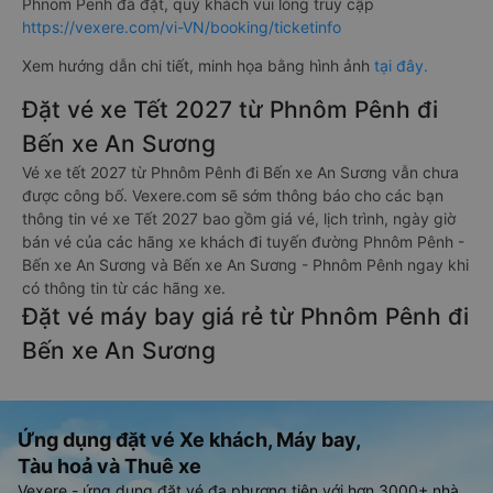
Phnom Penh đã đặt, quý khách vui lòng truy cập
https://vexere.com/vi-VN/booking/ticketinfo
Xem hướng dẫn chi tiết, minh họa bằng hình ảnh
tại đây.
Đặt vé xe Tết 2027 từ Phnôm Pênh đi
Bến xe An Sương
Vé xe tết 2027 từ Phnôm Pênh đi Bến xe An Sương vẫn chưa
được công bố. Vexere.com sẽ sớm thông báo cho các bạn
thông tin vé xe Tết 2027 bao gồm giá vé, lịch trình, ngày giờ
bán vé của các hãng xe khách đi tuyến đường Phnôm Pênh -
Bến xe An Sương và Bến xe An Sương - Phnôm Pênh ngay khi
có thông tin từ các hãng xe.
Đặt vé máy bay giá rẻ từ Phnôm Pênh đi
Bến xe An Sương
Ứng dụng đặt vé Xe khách, Máy bay,
Tàu hoả và Thuê xe
Vexere - ứng dụng đặt vé đa phương tiện với hơn 3000+ nhà