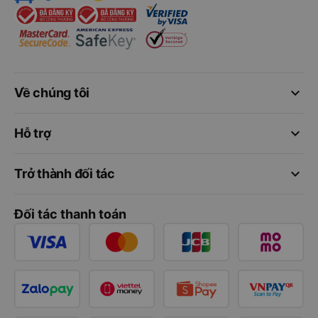
keyboard_arrow_down
Về chúng tôi
keyboard_arrow_down
Hỗ trợ
keyboard_arrow_down
Trở thành đối tác
Đối tác thanh toán