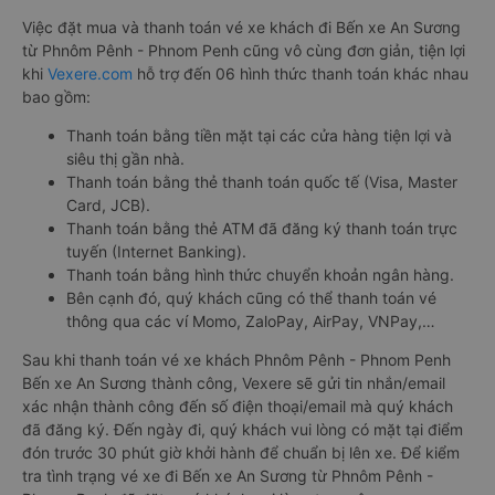
Việc đặt mua và thanh toán vé xe khách đi Bến xe An Sương
từ Phnôm Pênh - Phnom Penh cũng vô cùng đơn giản, tiện lợi
khi
Vexere.com
hỗ trợ đến 06 hình thức thanh toán khác nhau
bao gồm:
Thanh toán bằng tiền mặt tại các cửa hàng tiện lợi và
siêu thị gần nhà.
Thanh toán bằng thẻ thanh toán quốc tế (Visa, Master
Card, JCB).
Thanh toán bằng thẻ ATM đã đăng ký thanh toán trực
tuyến (Internet Banking).
Thanh toán bằng hình thức chuyển khoản ngân hàng.
Bên cạnh đó, quý khách cũng có thể thanh toán vé
thông qua các ví Momo, ZaloPay, AirPay, VNPay,…
Sau khi thanh toán vé xe khách Phnôm Pênh - Phnom Penh
Bến xe An Sương thành công, Vexere sẽ gửi tin nhắn/email
xác nhận thành công đến số điện thoại/email mà quý khách
đã đăng ký. Đến ngày đi, quý khách vui lòng có mặt tại điểm
đón trước 30 phút giờ khởi hành để chuẩn bị lên xe. Để kiểm
tra tình trạng vé xe đi Bến xe An Sương từ Phnôm Pênh -