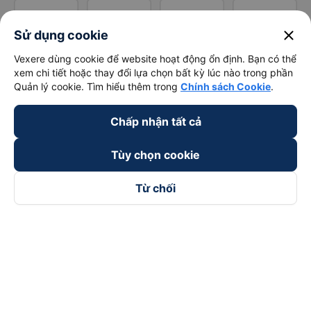
close
Sử dụng cookie
Vexere dùng cookie để website hoạt động ổn định. Bạn có thể
xem chi tiết hoặc thay đổi lựa chọn bất kỳ lúc nào trong phần
Quản lý cookie. Tìm hiểu thêm trong
Chính sách Cookie
.
Chấp nhận tất cả
Tùy chọn cookie
Từ chối
Theo dõi chúng tôi trên
Facebook
Tiktok
Youtube
Công ty TNHH Thương Mại Dịch Vụ Vexere
Địa chỉ đăng ký kinh doanh: 8C Chữ Đồng Tử, Phường Tân
Sơn Nhất, TP. Hồ Chí Minh, Việt Nam