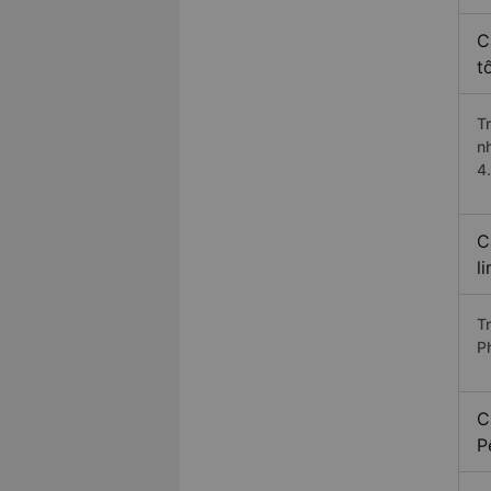
C
t
T
n
4
C
l
T
P
C
P