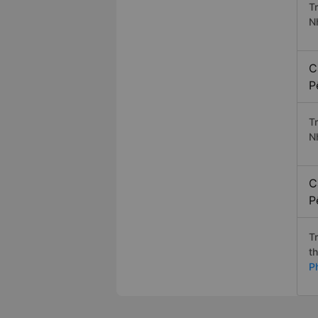
T
N
C
P
T
N
C
P
T
t
P