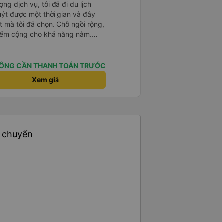
ng dịch vụ, tôi đã đi du lịch
t được một thời gian và đây
t mà tôi đã chọn. Chỗ ngồi rộng,
iểm cộng cho khả năng nằm.
huyện xảy ra ở biên giới, với hộ
hỉ cần tin tưởng vào quy trình
ÔNG CẦN THANH TOÁN TRƯỚC
Xem giá
4 chuyến