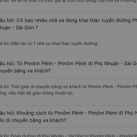
rả lời: Vé xe rẻ nhất có mức giá là 500.000 đồng của nhà xe Phương
âu hỏi: Có bao nhiêu nhà xe đang khai thác tuyến đường 
huận - Sài Gòn ?
ả lời: Hiện tại có 1 nhà xe khai thác tuyến đường.
âu hỏi: Từ Phnôm Pênh - Phnôm Pênh đi Phú Nhuận - Sài Gò
huyển bằng xe khách?
rả lời: Thời gian di chuyển bằng xe khách từ Phnôm Pênh - Phnôm P
ếng, nếu mật độ giao thông thuận lợi.
âu hỏi: Khoảng cách từ Phnôm Pênh - Phnôm Pênh đi Phú N
ếu di chuyển bằng xe khách?
rả lời: Đoạn đường đi Phú Nhuận - Sài Gòn từ Phnôm Pênh - Phnôm 