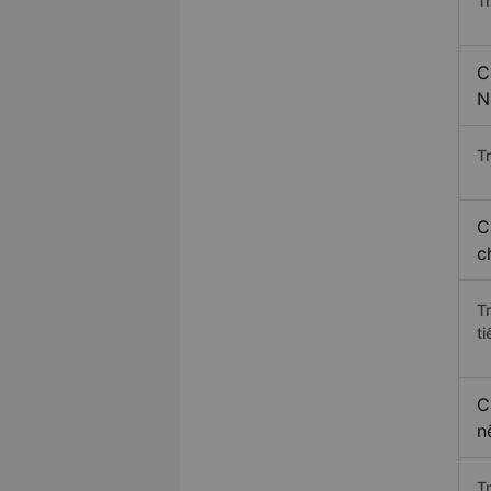
T
C
N
Tr
C
c
T
ti
C
n
T