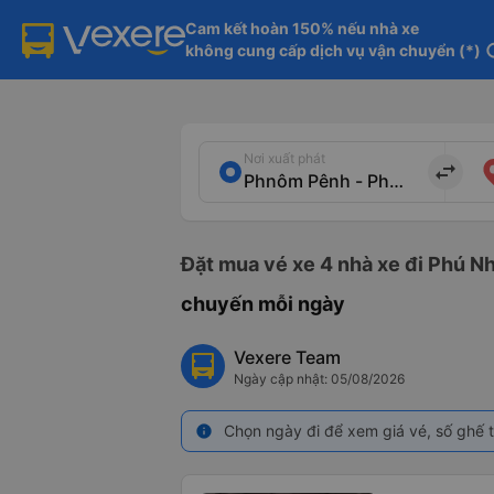
Cam kết hoàn 150% nếu nhà xe

không cung cấp dịch vụ vận chuyển (*)
in
Nơi xuất phát
import_export
Đặt mua vé xe 4 nhà xe đi Phú N
chuyến mỗi ngày
Vexere Team
Ngày cập nhật: 05/08/2026
Chọn ngày đi để xem giá vé, số ghế t
info