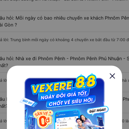
âu hỏi: Mỗi ngày có bao nhiêu chuyến xe khách Phnôm Pê
ài Gòn ?
rả lời: Trung bình mỗi ngày có khoảng 4 chuyến xe bắt đầu từ 7:00 
âu hỏi: Nhà xe đi Phnôm Pênh - Phnôm Pênh Phú Nhuận - 
hất?
rả lời: Chuyến xe có giờ xuất phát sớm nhất vào lúc 7:00 là của nh
âu hỏi: Nhà xe đi Phú Nhuận - Sài Gòn từ Phnôm Pênh - Ph
hất?
rả lời: Chuyến xe có giờ xuất phát trễ (muộn) nhất là vào lúc 15:30