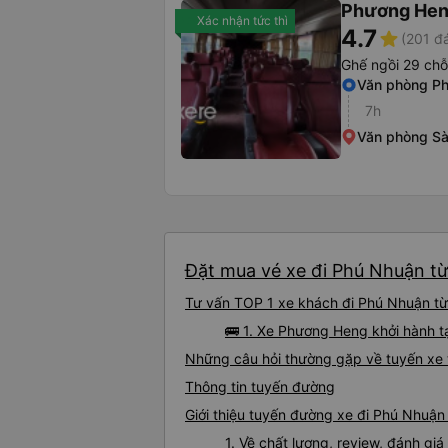
Phương He
Xác nhận tức thì
4.7
star
(201 đ
Ghế ngồi 29 chỗ
Văn phòng P
7h
Văn phòng Sà
Đặt mua vé xe đi Phú Nhuận từ
Tư vấn TOP 1 xe khách đi Phú Nhuận từ 
🚌 1. Xe Phương Heng khởi hành t
Những câu hỏi thường gặp về tuyến xe
Thông tin tuyến đường
Giới thiệu tuyến đường xe đi Phú Nhuậ
1. Về chất lượng, review, đánh g