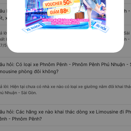
âu hỏi: Review xe đi Phú Nhuận - Sài Gòn từ Phnôm Pênh 
ốt, xuất sắc, cao cấp nhất?
rả lời: Những hãng xe đi Phnôm Pênh - Phnôm Pênh Phú Nhuận - Sài 
hất là nhà xe Phương Heng đi Phú Nhuận - Sài Gòn từ Phnôm Pênh -
.7/5 dựa trên 201 đánh giá của khách hàng).
âu hỏi: Có loại xe Phnôm Pênh - Phnôm Pênh Phú Nhuận - 
imousine phòng đôi không?
rả lời: Hiện tại chưa có nhà xe nào có loại xe giường nằm đôi khai 
hú Nhuận - Sài Gòn.
âu hỏi: Các hãng xe nào khai thác dòng xe Limousine đi P
ênh - Phnôm Pênh?