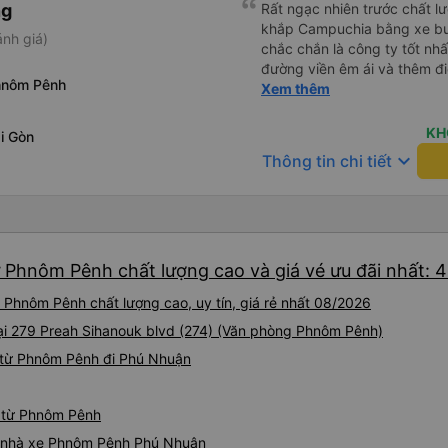
ng
Rất ngạc nhiên trước chất lượ
khắp Campuchia bằng xe buý
ánh giá)
chắc chắn là công ty tốt nhấ
đường viền êm ái và thêm đ
hnôm Pênh
(Bạn có thể không hiểu mọi c
Xem thêm
chiếu và mọi thứ nhưng bạn c
và làm theo nhóm) 10/10
KH
i Gòn
keyboard_arrow_down
Thông tin chi tiết
 Phnôm Pênh chất lượng cao và giá vé ưu đãi nhất: 
Phnôm Pênh chất lượng cao, uy tín, giá rẻ nhất 08/2026
ại 279 Preah Sihanouk blvd (274) (Văn phòng Phnôm Pênh)
 từ Phnôm Pênh đi Phú Nhuận
n từ Phnôm Pênh
iá nhà xe Phnôm Pênh Phú Nhuận