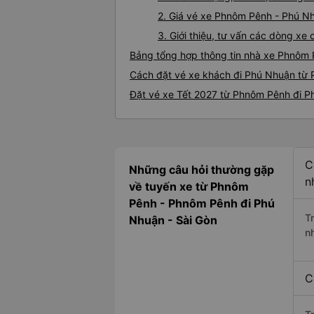
2. Giá vé xe Phnôm Pênh - Phú N
3. Giới thiệu, tư vấn các dòng x
Bảng tổng hợp thông tin nhà xe Phnôm
Cách đặt vé xe khách đi Phú Nhuận từ 
Đặt vé xe Tết 2027 từ Phnôm Pênh đi 
C
Những câu hỏi thường gặp
n
về tuyến xe từ Phnôm
Pênh - Phnôm Pênh đi Phú
T
Nhuận - Sài Gòn
n
C