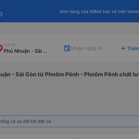
Đơn hàng của tôi
Mở bán vé trên Vexe
fo
Nơi đến
add
Nhập ngày đi
Thêm
huận - Sài Gòn từ Phnôm Pênh - Phnôm Pênh chất lượ
rống và ưu đãi khi đặt vé