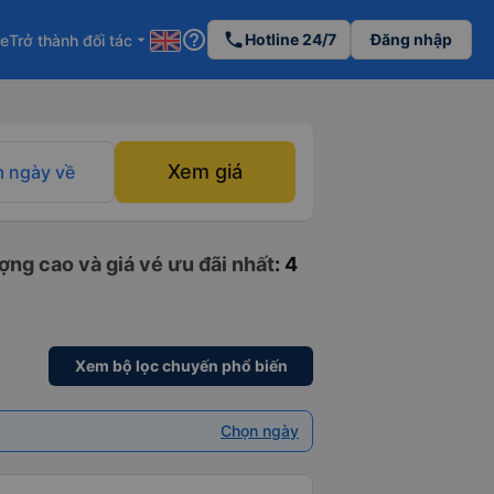
help_outline
phone
Hotline 24/7
Đăng nhập
re
Trở thành đối tác
arrow_drop_down
Xem giá
 ngày về
ng cao và giá vé ưu đãi nhất
: 4
Xem bộ lọc chuyến phổ biến
Chọn ngày