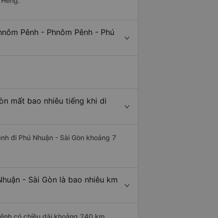
 Heng.
Phnôm Pênh - Phnôm Pênh - Phú
n mất bao nhiêu tiếng khi di
ênh đi Phú Nhuận - Sài Gòn khoảng 7
huận - Sài Gòn là bao nhiêu km
Pênh có chiều dài khoảng 240 km.