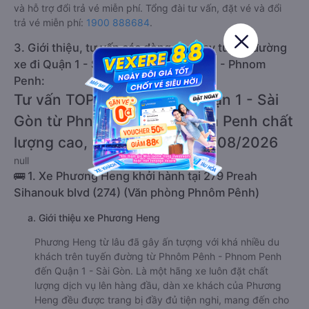
và hỗ trợ đổi trả vé miễn phí. Tổng đài tư vấn, đặt vé và đổi
trả vé miễn phí:
1900 888684
.
3. Giới thiệu, tư vấn các dòng xe chạy tuyến đường
xe đi Quận 1 - Sài Gòn từ Phnôm Pênh - Phnom
Penh:
Tư vấn TOP 1 xe khách đi Quận 1 - Sài
Gòn từ Phnôm Pênh - Phnom Penh chất
lượng cao, uy tín, giá rẻ nhất 08/2026
null
🚌 1. Xe Phương Heng khởi hành tại 279 Preah
Sihanouk blvd (274) (Văn phòng Phnôm Pênh)
a. Giới thiệu xe Phương Heng
Phương Heng từ lâu đã gây ấn tượng với khá nhiều du
khách trên tuyến đường từ Phnôm Pênh - Phnom Penh
đến Quận 1 - Sài Gòn. Là một hãng xe luôn đặt chất
lượng dịch vụ lên hàng đầu, dàn xe khách của Phương
Heng đều được trang bị đầy đủ tiện nghi, mang đến cho