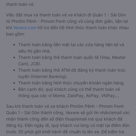
thanh toán vé.
Việc đặt mua và thanh toán vé xe khách đi Quận 1 - Sài Gòn
từ Phnôm Pênh - Phnom Penh cũng vô cùng đơn giản, tiện lợi
khi
Vexere.com
hỗ trợ đến 06 hình thức thanh toán khác nhau
bao gồm:
Thanh toán bằng tiền mặt tại các cửa hàng tiện lợi và
siêu thị gần nhà.
Thanh toán bằng thẻ thanh toán quốc tế (Visa, Master
Card, JCB).
Thanh toán bằng thẻ ATM đã đăng ký thanh toán trực
tuyến (Internet Banking).
Thanh toán bằng hình thức chuyển khoản ngân hàng.
Bên cạnh đó, quý khách cũng có thể thanh toán vé
thông qua các ví Momo, ZaloPay, AirPay, VNPay,…
Sau khi thanh toán vé xe khách Phnôm Pênh - Phnom Penh
Quận 1 - Sài Gòn thành công, Vexere sẽ gửi tin nhắn/email xác
nhận thành công đến số điện thoại/email mà quý khách đã
đăng ký. Đến ngày đi, quý khách vui lòng có mặt tại điểm đón
trước 30 phút giờ khởi hành để chuẩn bị lên xe. Để kiểm tra