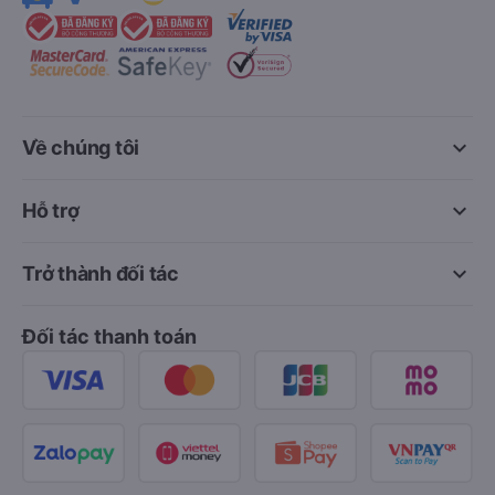
keyboard_arrow_down
Về chúng tôi
keyboard_arrow_down
Hỗ trợ
keyboard_arrow_down
Trở thành đối tác
Đối tác thanh toán