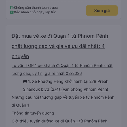
chiếu và mọi thứ nhưng bạn chỉ cần tin tưởng vào quy trình và làm theo
nhóm) 10/10
Không cần thanh toán trước
Xem giá
Xác nhận chỗ ngay lập tức
Đặt mua vé xe đi Quận 1 từ Phnôm Pênh
chất lượng cao và giá vé ưu đãi nhất: 4
chuyến
Tư vấn TOP 1 xe khách đi Quận 1 từ Phnôm Pênh chất
lượng cao, uy tín, giá rẻ nhất 08/2026
🚌 1. Xe Phương Heng khởi hành tại 279 Preah
Sihanouk blvd (274) (Văn phòng Phnôm Pênh)
Những câu hỏi thường gặp về tuyến xe từ Phnôm Pênh
đi Quận 1
Thông tin tuyến đường
Giới thiệu tuyến đường xe đi Quận 1 từ Phnôm Pênh