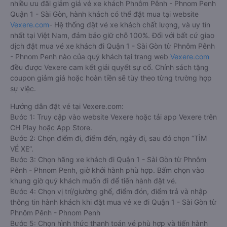
nhiều ưu đãi giảm giá vé xe khách Phnôm Pênh - Phnom Penh
Quận 1 - Sài Gòn, hành khách có thể đặt mua tại website
Vexere.com
- Hệ thống đặt vé xe khách chất lượng, và uy tín
nhất tại Việt Nam, đảm bảo giữ chỗ 100%. Đối với bất cứ giao
dịch đặt mua vé xe khách đi Quận 1 - Sài Gòn từ Phnôm Pênh
- Phnom Penh nào của quý khách tại trang web
Vexere.com
đều được Vexere cam kết giải quyết sự cố. Chính sách tặng
coupon giảm giá hoặc hoàn tiền sẽ tùy theo từng trường hợp
sự việc.
Hướng dẫn đặt vé tại Vexere.com:
Bước 1: Truy cập vào website Vexere hoặc tải app Vexere trên
CH Play hoặc App Store.
Bước 2: Chọn điểm đi, điểm đến, ngày đi, sau đó chọn “TÌM
VÉ XE”.
Bước 3: Chọn hãng xe khách đi Quận 1 - Sài Gòn từ Phnôm
Pênh - Phnom Penh, giờ khởi hành phù hợp. Bấm chọn vào
khung giờ quý khách muốn đi để tiến hành đặt vé.
Bước 4: Chọn vị trí/giường ghế, điểm đón, điểm trả và nhập
thông tin hành khách khi đặt mua vé xe đi Quận 1 - Sài Gòn từ
Phnôm Pênh - Phnom Penh
Bước 5: Chọn hình thức thanh toán vé phù hợp và tiến hành