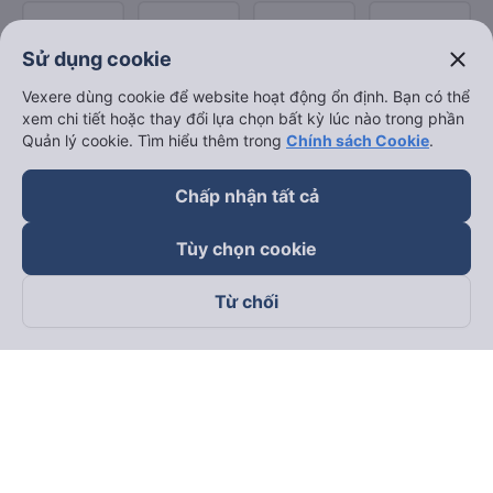
close
Sử dụng cookie
Vexere dùng cookie để website hoạt động ổn định. Bạn có thể
xem chi tiết hoặc thay đổi lựa chọn bất kỳ lúc nào trong phần
Quản lý cookie. Tìm hiểu thêm trong
Chính sách Cookie
.
Chấp nhận tất cả
Tùy chọn cookie
Từ chối
Theo dõi chúng tôi trên
Facebook
Tiktok
Youtube
Công ty TNHH Thương Mại Dịch Vụ Vexere
Địa chỉ đăng ký kinh doanh: 8C Chữ Đồng Tử, Phường Tân