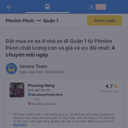
arrow_back
Tải app Vexere ngay!
Tải app Vexere
-30k
Mở app
Mở app
Nhận ưu đãi thành viên độc
-30k/ghế khi đặt vé máy bay qua
quyền
app
Phnôm Pênh
Quận 1
Chọn ngày
Đặt mua vé xe 4 nhà xe đi Quận 1 từ Phnôm
Pênh chất lượng cao và giá vé ưu đãi nhất
: 4
chuyến mỗi ngày
Vexere Team
Ngày cập nhật: 08/08/2026
Phương Heng
4.7
Ghế ngồi 29 chỗ
(201 đánh giá)
Văn phòng Phnôm Pênh
7 giờ
Văn phòng Sài Gòn
Rất ngạc nhiên trước chất lượng dịch vụ, tôi đã đi du lịch khắp Campuchia
bằng xe buýt được một thời gian và đây chắc chắn là công ty tốt nhất mà
tôi đã chọn. Chỗ ngồi rộng, đường viền êm ái và thêm điểm cộng cho khả
năng nằm. (Bạn có thể không hiểu mọi chuyện xảy ra ở biên giới, với hộ
Xem thêm