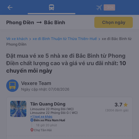
arrow_back
Tải app Vexere ngay!
Tải app Vexere
-30k
Mở app
Mở app
Nhận ưu đãi thành viên độc
-30k/ghế khi đặt vé máy bay qua
quyền
app
Phong Điền
Bắc Bình
Chọn ngày
Vé xe khách
xe đi Bình Thuận từ Thừa Thiên-Huế
xe đi Bắc Bình từ
Phong Điền
Đặt mua vé xe 5 nhà xe đi Bắc Bình từ Phong
Điền chất lượng cao và giá vé ưu đãi nhất
: 10
chuyến mỗi ngày
Vexere Team
Ngày cập nhật: 07/08/2026
Tân Quang Dũng
3.7
Limousine 22 Phòng Đôi (WC)
(3004 đánh giá)
Limousine 22 Phòng Đôi G ( WC)
+1 loại xe khác
Bến xe Phía Nam Huế
18 giờ 20 phút
Chợ Tân Hải