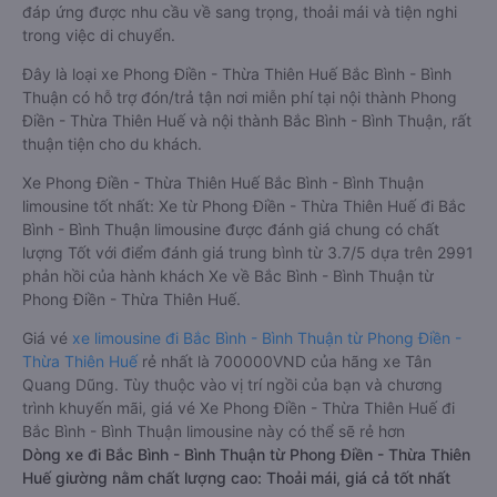
đáp ứng được nhu cầu về sang trọng, thoải mái và tiện nghi
trong việc di chuyển.
Đây là loại xe Phong Điền - Thừa Thiên Huế Bắc Bình - Bình
Thuận có hỗ trợ đón/trả tận nơi miễn phí tại nội thành Phong
Điền - Thừa Thiên Huế và nội thành Bắc Bình - Bình Thuận, rất
thuận tiện cho du khách.
Xe Phong Điền - Thừa Thiên Huế Bắc Bình - Bình Thuận
limousine tốt nhất: Xe từ Phong Điền - Thừa Thiên Huế đi Bắc
Bình - Bình Thuận limousine được đánh giá chung có chất
lượng Tốt với điểm đánh giá trung bình từ 3.7/5 dựa trên 2991
phản hồi của hành khách Xe về Bắc Bình - Bình Thuận từ
Phong Điền - Thừa Thiên Huế.
Giá vé
xe limousine đi Bắc Bình - Bình Thuận từ Phong Điền -
Thừa Thiên Huế
rẻ nhất là 700000VND của hãng xe Tân
Quang Dũng. Tùy thuộc vào vị trí ngồi của bạn và chương
trình khuyến mãi, giá vé Xe Phong Điền - Thừa Thiên Huế đi
Bắc Bình - Bình Thuận limousine này có thể sẽ rẻ hơn
Dòng xe đi Bắc Bình - Bình Thuận từ Phong Điền - Thừa Thiên
Huế giường nằm chất lượng cao: Thoải mái, giá cả tốt nhất