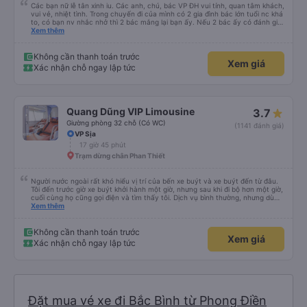
Các bạn nữ lễ tân xinh iu. Các anh, chú, bác VP ĐH vui tính, quan tâm khách,
vui vẻ, nhiệt tình. Trong chuyến đi của mình có 2 gia đình bác lớn tuổi nc khá
to, có bạn nv nhắc nhở thì 2 bác mắng lại bạn ấy. Nếu 2 bác ấy có đánh giá
xấu thì mình ngược lại nha. Bạn ấy nhắc nhở rất đúng. 2 bác nói rất to. To
Xem thêm
đến lỗi mình ngủ còn mơ được câu chuyện các bác nói với nhau xuất hiện
trong giấc mơ của mình luôn. Nên nếu bạn ấy bị phản ánh thì đừng trừ lương
bạn ấy nha. Nếu bạn ấy bị trừ thì bảo bạn ấy liên hệ sđt của mình, mình hỗ
Không cần thanh toán trước
Xem giá
trợ ạ. Số mình đuôi 666, chuyến ĐH-NT ngày 16/1. À các bạn nữ lễ tân xinh
Xác nhận chỗ ngay lập tức
iu còn đổi cho mình phòng đơn sang đôi xong còn note là (một mình) yêu
luôn. Nhưng phòng đôi mà nằm một thì mỗi lần xe rẽ 1 cái là ✈️ Ít đi xe khách
nhưng đủ để đánh giá 10/10.
Quang Dũng VIP Limousine
3.7
Giường phòng 32 chỗ (Có WC)
(1141 đánh giá)
VP Sịa
17 giờ 45 phút
Trạm dừng chân Phan Thiết
Người nước ngoài rất khó hiểu vị trí của bến xe buýt và xe buýt đến từ đâu.
Tôi đến trước giờ xe buýt khởi hành một giờ, nhưng sau khi đi bộ hơn một giờ,
cuối cùng họ cũng gọi điện và tìm thấy tôi. Dịch vụ bình thường, nhưng dù
sao thì tôi ngủ ngon hơn ở khách sạn vì tôi rất thoải mái. Sẽ tuyệt hơn nếu
Xem thêm
tiếng còi xe bớt to hơn. Nhưng tôi thích nó nên tôi cho điểm tối đa. Cảm ơn
bạn rất nhiều.
Không cần thanh toán trước
Xem giá
Xác nhận chỗ ngay lập tức
Đặt mua vé xe đi Bắc Bình từ Phong Điền