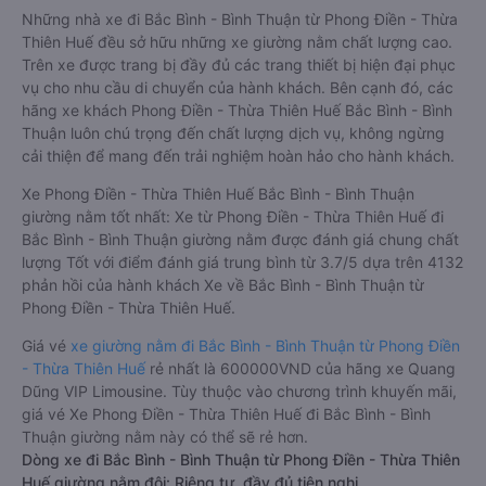
Những nhà xe đi Bắc Bình - Bình Thuận từ Phong Điền - Thừa
Thiên Huế đều sở hữu những xe giường nằm chất lượng cao.
Trên xe được trang bị đầy đủ các trang thiết bị hiện đại phục
vụ cho nhu cầu di chuyển của hành khách. Bên cạnh đó, các
hãng xe khách Phong Điền - Thừa Thiên Huế Bắc Bình - Bình
Thuận luôn chú trọng đến chất lượng dịch vụ, không ngừng
cải thiện để mang đến trải nghiệm hoàn hảo cho hành khách.
Xe Phong Điền - Thừa Thiên Huế Bắc Bình - Bình Thuận
giường nằm tốt nhất: Xe từ Phong Điền - Thừa Thiên Huế đi
Bắc Bình - Bình Thuận giường nằm được đánh giá chung chất
lượng Tốt với điểm đánh giá trung bình từ 3.7/5 dựa trên 4132
phản hồi của hành khách Xe về Bắc Bình - Bình Thuận từ
Phong Điền - Thừa Thiên Huế.
Giá vé
xe giường nằm đi Bắc Bình - Bình Thuận từ Phong Điền
- Thừa Thiên Huế
rẻ nhất là 600000VND của hãng xe Quang
Dũng VIP Limousine. Tùy thuộc vào chương trình khuyến mãi,
giá vé Xe Phong Điền - Thừa Thiên Huế đi Bắc Bình - Bình
Thuận giường nằm này có thể sẽ rẻ hơn.
Dòng xe đi Bắc Bình - Bình Thuận từ Phong Điền - Thừa Thiên
Huế giường nằm đôi: Riêng tư, đầy đủ tiện nghi