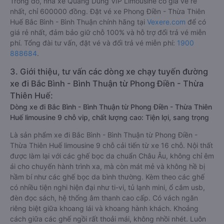
Trong đó, nhà xe Quang Dũng VIP Limousine có giá vé rẻ
nhất, chỉ 600000 đồng. Đặt vé xe Phong Điền - Thừa Thiên
Huế Bắc Bình - Bình Thuận chính hãng tại
Vexere.com
để có
giá rẻ nhất, đảm bảo giữ chỗ 100% và hỗ trợ đổi trả vé miễn
phí. Tổng đài tư vấn, đặt vé và đổi trả vé miễn phí:
1900
888684
.
3. Giới thiệu, tư vấn các dòng xe chạy tuyến đường
xe đi Bắc Bình - Bình Thuận từ Phong Điền - Thừa
Thiên Huế:
Dòng xe đi Bắc Bình - Bình Thuận từ Phong Điền - Thừa Thiên
Huế limousine 9 chỗ vip, chất lượng cao: Tiện lợi, sang trọng
Là sản phẩm xe đi Bắc Bình - Bình Thuận từ Phong Điền -
Thừa Thiên Huế limousine 9 chỗ cải tiến từ xe 16 chỗ. Nội thất
được làm lại với các ghế bọc da chuẩn Châu Âu, không chỉ êm
ái cho chuyến hành trình xa, mà còn mát mẻ và không hề bị
hầm bí như các ghế bọc da bình thường. Kèm theo các ghế
có nhiều tiện nghi hiện đại như ti-vi, tủ lạnh mini, ổ cắm usb,
đèn đọc sách, hệ thống âm thanh cao cấp. Có vách ngăn
riêng biệt giữa khoang lái và khoang hành khách. Khoảng
cách giữa các ghế ngồi rất thoải mái, không nhồi nhét. Luôn