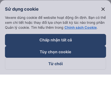
close
Sử dụng cookie
Vexere dùng cookie để website hoạt động ổn định. Bạn có thể
xem chi tiết hoặc thay đổi lựa chọn bất kỳ lúc nào trong phần
Quản lý cookie. Tìm hiểu thêm trong
Chính sách Cookie
.
Chấp nhận tất cả
Tùy chọn cookie
Từ chối
Theo dõi chúng tôi trên
Facebook
Tiktok
Youtube
Công ty TNHH Thương Mại Dịch Vụ Vexere
Địa chỉ đăng ký kinh doanh: 8C Chữ Đồng Tử, Phường Tân
Sơn Nhất, TP. Hồ Chí Minh, Việt Nam