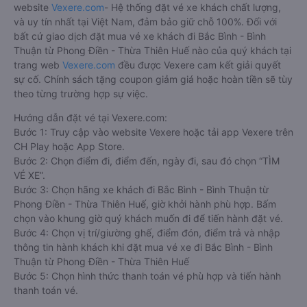
website
Vexere.com
- Hệ thống đặt vé xe khách chất lượng,
và uy tín nhất tại Việt Nam, đảm bảo giữ chỗ 100%. Đối với
bất cứ giao dịch đặt mua vé xe khách đi Bắc Bình - Bình
Thuận từ Phong Điền - Thừa Thiên Huế nào của quý khách tại
trang web
Vexere.com
đều được Vexere cam kết giải quyết
sự cố. Chính sách tặng coupon giảm giá hoặc hoàn tiền sẽ tùy
theo từng trường hợp sự việc.
Hướng dẫn đặt vé tại Vexere.com:
Bước 1: Truy cập vào website Vexere hoặc tải app Vexere trên
CH Play hoặc App Store.
Bước 2: Chọn điểm đi, điểm đến, ngày đi, sau đó chọn “TÌM
VÉ XE”.
Bước 3: Chọn hãng xe khách đi Bắc Bình - Bình Thuận từ
Phong Điền - Thừa Thiên Huế, giờ khởi hành phù hợp. Bấm
chọn vào khung giờ quý khách muốn đi để tiến hành đặt vé.
Bước 4: Chọn vị trí/giường ghế, điểm đón, điểm trả và nhập
thông tin hành khách khi đặt mua vé xe đi Bắc Bình - Bình
Thuận từ Phong Điền - Thừa Thiên Huế
Bước 5: Chọn hình thức thanh toán vé phù hợp và tiến hành
thanh toán vé.