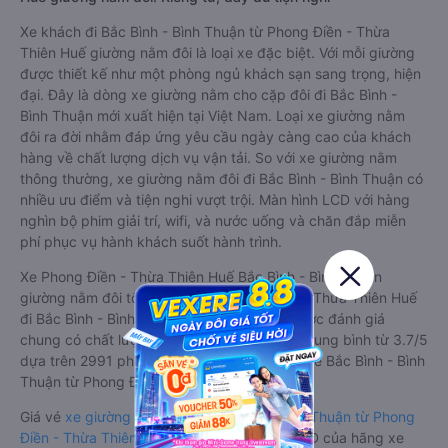
Xe khách đi Bắc Bình - Bình Thuận từ Phong Điền - Thừa
Thiên Huế giường nằm đôi là loại xe đặc biệt. Với mỗi giường
được thiết kế như một phòng ngủ khách sạn sang trọng, hiện
đại. Đây là dòng xe giường nằm cho cặp đôi đi Bắc Bình -
Bình Thuận mới xuất hiện tại Việt Nam. Loại xe giường nằm
đôi ra đời nhằm đáp ứng yêu cầu ngày càng cao của khách
hàng về chất lượng dịch vụ vận tải. So với xe giường nằm
thông thường, xe giường nằm đôi đi Bắc Bình - Bình Thuận có
nhiều ưu điểm và tiện nghi vượt trội. Màn hình LCD với hàng
nghìn bộ phim giải trí, wifi, và nước uống và chăn đắp miễn
phí phục vụ hành khách suốt hành trình.
Xe Phong Điền - Thừa Thiên Huế Bắc Bình - Bình Thuận
giường nằm đôi tốt nhất: Xe từ Phong Điền - Thừa Thiên Huế
đi Bắc Bình - Bình Thuận giường nằm đôi được đánh giá
chung có chất lượng Tốt với điểm đánh giá trung bình từ 3.7/5
dựa trên 2991 phản hồi của hành khách Xe về Bắc Bình - Bình
Thuận từ Phong Điền - Thừa Thiên Huế.
Giá vé
xe giường nằm đôi đi Bắc Bình - Bình Thuận từ Phong
Điền - Thừa Thiên Huế
rẻ nhất là 700000VND của hãng xe