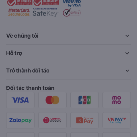
keyboard_arrow_down
Về chúng tôi
keyboard_arrow_down
Hỗ trợ
keyboard_arrow_down
Trở thành đối tác
Đối tác thanh toán