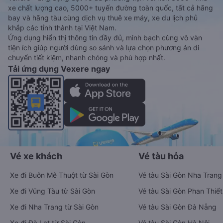
xe chất lượng cao, 5000+ tuyến đường toàn quốc, tất cả hãng
bay và hãng tàu cùng dịch vụ thuê xe máy, xe du lịch phủ
khắp các tỉnh thành tại Việt Nam.
Ứng dụng hiển thị thông tin đầy đủ, minh bạch cùng vô vàn
tiện ích giúp người dùng so sánh và lựa chọn phương án di
chuyển tiết kiệm, nhanh chóng và phù hợp nhất.
Tải ứng dụng Vexere ngay
Vé xe khách
Vé tàu hỏa
Xe đi Buôn Mê Thuột từ Sài Gòn
Vé tàu Sài Gòn Nha Trang
Xe đi Vũng Tàu từ Sài Gòn
Vé tàu Sài Gòn Phan Thiết
Xe đi Nha Trang từ Sài Gòn
Vé tàu Sài Gòn Đà Nẵng
Xe đi Đà Lạt từ Sài Gòn
Vé tàu Sài Gòn Hà Nội