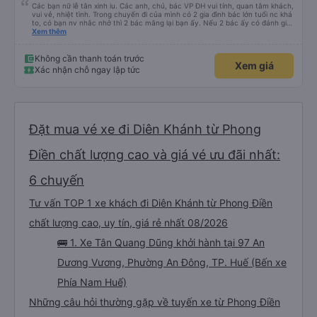
Các bạn nữ lễ tân xinh iu. Các anh, chú, bác VP ĐH vui tính, quan tâm khách,
vui vẻ, nhiệt tình. Trong chuyến đi của mình có 2 gia đình bác lớn tuổi nc khá
to, có bạn nv nhắc nhở thì 2 bác mắng lại bạn ấy. Nếu 2 bác ấy có đánh giá
xấu thì mình ngược lại nha. Bạn ấy nhắc nhở rất đúng. 2 bác nói rất to. To
Xem thêm
đến lỗi mình ngủ còn mơ được câu chuyện các bác nói với nhau xuất hiện
trong giấc mơ của mình luôn. Nên nếu bạn ấy bị phản ánh thì đừng trừ lương
bạn ấy nha. Nếu bạn ấy bị trừ thì bảo bạn ấy liên hệ sđt của mình, mình hỗ
Không cần thanh toán trước
Xem giá
trợ ạ. Số mình đuôi 666, chuyến ĐH-NT ngày 16/1. À các bạn nữ lễ tân xinh
Xác nhận chỗ ngay lập tức
iu còn đổi cho mình phòng đơn sang đôi xong còn note là (một mình) yêu
luôn. Nhưng phòng đôi mà nằm một thì mỗi lần xe rẽ 1 cái là ✈️ Ít đi xe khách
nhưng đủ để đánh giá 10/10.
Đặt mua vé xe đi Diên Khánh từ Phong
Điền chất lượng cao và giá vé ưu đãi nhất:
6 chuyến
Tư vấn TOP 1 xe khách đi Diên Khánh từ Phong Điền
chất lượng cao, uy tín, giá rẻ nhất 08/2026
🚌 1. Xe Tân Quang Dũng khởi hành tại 97 An
Dương Vương, Phường An Đông, TP. Huế (Bến xe
Phía Nam Huế)
Những câu hỏi thường gặp về tuyến xe từ Phong Điền