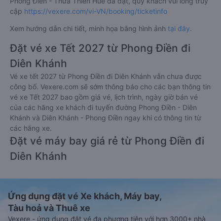
Phong Điền - Thừa Thiên Huế đã đặt, quý khách vui lòng truy
cập
https://vexere.com/vi-VN/booking/ticketinfo
Xem hướng dẫn chi tiết, minh họa bằng hình ảnh
tại đây.
Đặt vé xe Tết 2027 từ Phong Điền đi
Diên Khánh
Vé xe tết 2027 từ Phong Điền đi Diên Khánh vẫn chưa được
công bố. Vexere.com sẽ sớm thông báo cho các bạn thông tin
vé xe Tết 2027 bao gồm giá vé, lịch trình, ngày giờ bán vé
của các hãng xe khách đi tuyến đường Phong Điền - Diên
Khánh và Diên Khánh - Phong Điền ngay khi có thông tin từ
các hãng xe.
Đặt vé máy bay giá rẻ từ Phong Điền đi
Diên Khánh
Ứng dụng đặt vé Xe khách, Máy bay,
Tàu hoả và Thuê xe
Vexere - ứng dụng đặt vé đa phương tiện với hơn 3000+ nhà