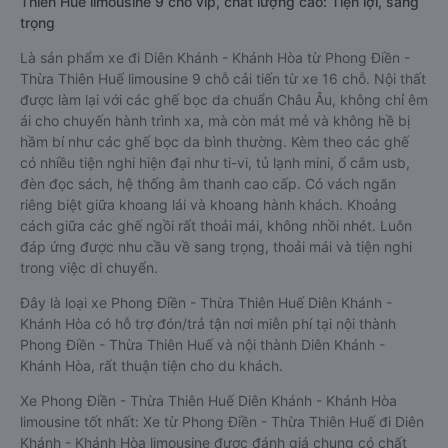
Thiên Huế limousine 9 chỗ vip, chất lượng cao: Tiện lợi, sang
trọng
Là sản phẩm xe đi Diên Khánh - Khánh Hòa từ Phong Điền -
Thừa Thiên Huế limousine 9 chỗ cải tiến từ xe 16 chỗ. Nội thất
được làm lại với các ghế bọc da chuẩn Châu Âu, không chỉ êm
ái cho chuyến hành trình xa, mà còn mát mẻ và không hề bị
hầm bí như các ghế bọc da bình thường. Kèm theo các ghế
có nhiều tiện nghi hiện đại như ti-vi, tủ lạnh mini, ổ cắm usb,
đèn đọc sách, hệ thống âm thanh cao cấp. Có vách ngăn
riêng biệt giữa khoang lái và khoang hành khách. Khoảng
cách giữa các ghế ngồi rất thoải mái, không nhồi nhét. Luôn
đáp ứng được nhu cầu về sang trọng, thoải mái và tiện nghi
trong việc di chuyển.
Đây là loại xe Phong Điền - Thừa Thiên Huế Diên Khánh -
Khánh Hòa có hỗ trợ đón/trả tận nơi miễn phí tại nội thành
Phong Điền - Thừa Thiên Huế và nội thành Diên Khánh -
Khánh Hòa, rất thuận tiện cho du khách.
Xe Phong Điền - Thừa Thiên Huế Diên Khánh - Khánh Hòa
limousine tốt nhất: Xe từ Phong Điền - Thừa Thiên Huế đi Diên
Khánh - Khánh Hòa limousine được đánh giá chung có chất