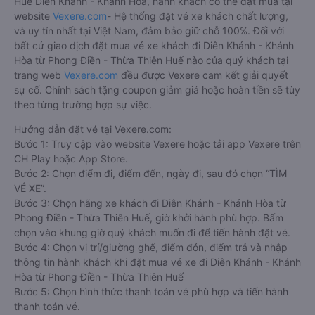
Huế Diên Khánh - Khánh Hòa, hành khách có thể đặt mua tại
website
Vexere.com
- Hệ thống đặt vé xe khách chất lượng,
và uy tín nhất tại Việt Nam, đảm bảo giữ chỗ 100%. Đối với
bất cứ giao dịch đặt mua vé xe khách đi Diên Khánh - Khánh
Hòa từ Phong Điền - Thừa Thiên Huế nào của quý khách tại
trang web
Vexere.com
đều được Vexere cam kết giải quyết
sự cố. Chính sách tặng coupon giảm giá hoặc hoàn tiền sẽ tùy
theo từng trường hợp sự việc.
Hướng dẫn đặt vé tại Vexere.com:
Bước 1: Truy cập vào website Vexere hoặc tải app Vexere trên
CH Play hoặc App Store.
Bước 2: Chọn điểm đi, điểm đến, ngày đi, sau đó chọn “TÌM
VÉ XE”.
Bước 3: Chọn hãng xe khách đi Diên Khánh - Khánh Hòa từ
Phong Điền - Thừa Thiên Huế, giờ khởi hành phù hợp. Bấm
chọn vào khung giờ quý khách muốn đi để tiến hành đặt vé.
Bước 4: Chọn vị trí/giường ghế, điểm đón, điểm trả và nhập
thông tin hành khách khi đặt mua vé xe đi Diên Khánh - Khánh
Hòa từ Phong Điền - Thừa Thiên Huế
Bước 5: Chọn hình thức thanh toán vé phù hợp và tiến hành
thanh toán vé.