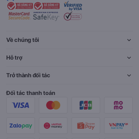
keyboard_arrow_down
Về chúng tôi
keyboard_arrow_down
Hỗ trợ
keyboard_arrow_down
Trở thành đối tác
Đối tác thanh toán