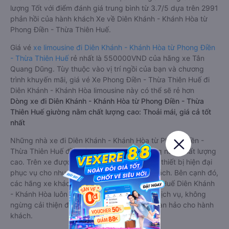
lượng Tốt với điểm đánh giá trung bình từ 3.7/5 dựa trên 2991
phản hồi của hành khách Xe về Diên Khánh - Khánh Hòa từ
Phong Điền - Thừa Thiên Huế.
Giá vé
xe limousine đi Diên Khánh - Khánh Hòa từ Phong Điền
- Thừa Thiên Huế
rẻ nhất là 550000VND của hãng xe Tân
Quang Dũng. Tùy thuộc vào vị trí ngồi của bạn và chương
trình khuyến mãi, giá vé Xe Phong Điền - Thừa Thiên Huế đi
Diên Khánh - Khánh Hòa limousine này có thể sẽ rẻ hơn
Dòng xe đi Diên Khánh - Khánh Hòa từ Phong Điền - Thừa
Thiên Huế giường nằm chất lượng cao: Thoải mái, giá cả tốt
nhất
Những nhà xe đi Diên Khánh - Khánh Hòa từ Phong Điền -
Thừa Thiên Huế đều sở hữu những xe giường nằm chất lượng
cao. Trên xe được trang bị đầy đủ các trang thiết bị hiện đại
phục vụ cho nhu cầu di chuyển của hành khách. Bên cạnh đó,
các hãng xe khách Phong Điền - Thừa Thiên Huế Diên Khánh
- Khánh Hòa luôn chú trọng đến chất lượng dịch vụ, không
ngừng cải thiện để mang đến trải nghiệm hoàn hảo cho hành
khách.