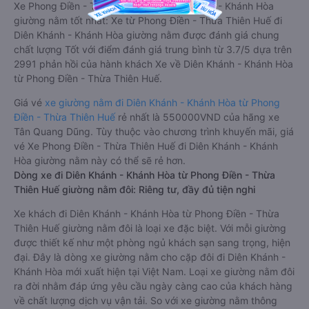
Xe Phong Điền - Thừa Thiên Huế Diên Khánh - Khánh Hòa
giường nằm tốt nhất: Xe từ Phong Điền - Thừa Thiên Huế đi
Diên Khánh - Khánh Hòa giường nằm được đánh giá chung
chất lượng Tốt với điểm đánh giá trung bình từ 3.7/5 dựa trên
2991 phản hồi của hành khách Xe về Diên Khánh - Khánh Hòa
từ Phong Điền - Thừa Thiên Huế.
Giá vé
xe giường nằm đi Diên Khánh - Khánh Hòa từ Phong
Điền - Thừa Thiên Huế
rẻ nhất là 550000VND của hãng xe
Tân Quang Dũng. Tùy thuộc vào chương trình khuyến mãi, giá
vé Xe Phong Điền - Thừa Thiên Huế đi Diên Khánh - Khánh
Hòa giường nằm này có thể sẽ rẻ hơn.
Dòng xe đi Diên Khánh - Khánh Hòa từ Phong Điền - Thừa
Thiên Huế giường nằm đôi: Riêng tư, đầy đủ tiện nghi
Xe khách đi Diên Khánh - Khánh Hòa từ Phong Điền - Thừa
Thiên Huế giường nằm đôi là loại xe đặc biệt. Với mỗi giường
được thiết kế như một phòng ngủ khách sạn sang trọng, hiện
đại. Đây là dòng xe giường nằm cho cặp đôi đi Diên Khánh -
Khánh Hòa mới xuất hiện tại Việt Nam. Loại xe giường nằm đôi
ra đời nhằm đáp ứng yêu cầu ngày càng cao của khách hàng
về chất lượng dịch vụ vận tải. So với xe giường nằm thông