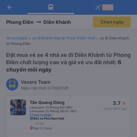
arrow_back
Tải app Vexere ngay!
Tải app Vexere
-30k
Mở app
Mở app
Nhận ưu đãi thành viên độc
-30k/ghế khi đặt vé máy bay qua
quyền
app
Phong Điền
Diên Khánh
Chọn ngày
Vé xe khách
xe đi Khánh Hòa từ Thừa Thiên-Huế
xe đi Diên Khánh
từ Phong Điền
Đặt mua vé xe 4 nhà xe đi Diên Khánh từ Phong
Điền chất lượng cao và giá vé ưu đãi nhất
: 6
chuyến mỗi ngày
Vexere Team
Ngày cập nhật: 07/08/2026
Tân Quang Dũng
3.7
Limousine 22 Phòng Đôi (WC)
(3004 đánh giá)
Limousine 22 Phòng Đôi G ( WC)
+1 loại xe khác
Bến xe Phía Nam Huế
13 giờ
Ngã 3 Thành