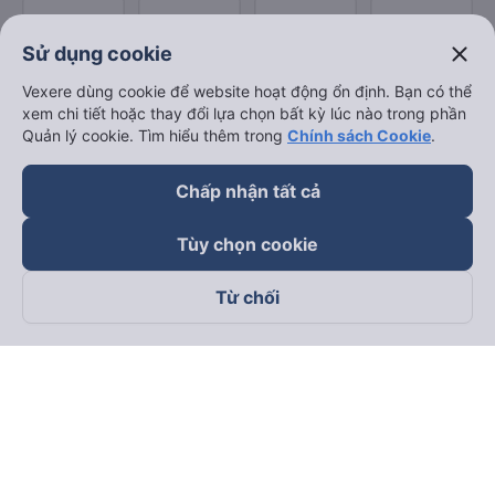
close
Sử dụng cookie
Vexere dùng cookie để website hoạt động ổn định. Bạn có thể
xem chi tiết hoặc thay đổi lựa chọn bất kỳ lúc nào trong phần
Quản lý cookie. Tìm hiểu thêm trong
Chính sách Cookie
.
Chấp nhận tất cả
Tùy chọn cookie
Từ chối
Theo dõi chúng tôi trên
Facebook
Tiktok
Youtube
Công ty TNHH Thương Mại Dịch Vụ Vexere
Địa chỉ đăng ký kinh doanh: 8C Chữ Đồng Tử, Phường Tân
Sơn Nhất, TP. Hồ Chí Minh, Việt Nam