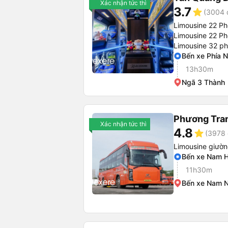
Xác nhận tức thì
3.7
star
(3004 
Limousine 22 Ph
Limousine 22 P
Limousine 32 p
Bến xe Phía 
13h30m
Ngã 3 Thành
Phương Tra
Xác nhận tức thì
4.8
star
(3978 
Limousine giườ
Bến xe Nam 
11h30m
Bến xe Nam N