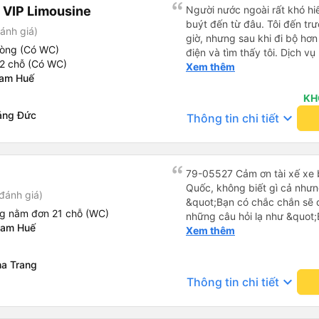
Tôi vẫn sẽ tiếp tục ủng hộ nh
 VIP Limousine
Người nước ngoài rất khó hiể
buýt đến từ đâu. Tôi đến tr
ánh giá)
giờ, nhưng sau khi đi bộ hơn
hòng (Có WC)
điện và tìm thấy tôi. Dịch v
2 chỗ (Có WC)
tôi ngủ ngon hơn ở khách sạn 
Xem thêm
nam Huế
hơn nếu tiếng còi xe bớt to h
cho điểm tối đa. Cảm ơn bạn 
KH
ảng Đức
keyboard_arrow_down
Thông tin chi tiết
79-05527 Cảm ơn tài xế xe b
Quốc, không biết gì cả nhưn
đánh giá)
&quot;Bạn có chắc chắn sẽ 
ng nằm đơn 21 chỗ (WC)
những câu hỏi lạ như &quot;
Nam Huế
sạn của chúng tôi không?&q
Xem thêm
của mọi thứ. Vốn dĩ tôi đến
báo lúc đó nhưng tài xế bảo
a Trang
và thậm chí còn đón tôi tại 
keyboard_arrow_down
Thông tin chi tiết
buổi sáng. ngu ngốc đến mức 
tài xế không ở đó, tôi vẫn đ
nó chắc hẳn rất nguy hiểm..