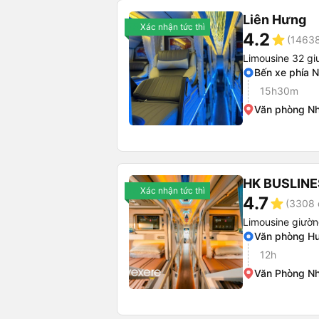
Liên Hưng
Xác nhận tức thì
4.2
star
(14638
Limousine 32 g
Bến xe phía 
15h30m
Văn phòng Nh
HK BUSLINE
Xác nhận tức thì
4.7
star
(3308 
Limousine giườ
Văn phòng H
12h
Văn Phòng Nh