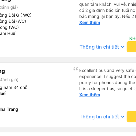
quan tâm khách, vui vẻ, nhiệt tình. Trong
đánh giá)
có 2 gia đình bác lớn tuổi nc
òng Đôi G ( WC)
bác mắng lại bạn ấy. Nếu 2 
hòng Đôi (WC)
ngược lại nha. Bạn ấy nhắc n
Xem thêm
hòng (WC)
đến lỗi mình ngủ còn mơ đượ
Nam Huế
nhau xuất hiện trong giấc mơ của mình luôn. Nên nếu bạn
KH
bị phản ánh thì đừng trừ lươ
keyboard_arrow_down
Thông tin chi tiết
thì bảo bạn ấy liên hệ sđt c
đuôi 666, chuyến ĐH-NT ngày
iu còn đổi cho mình phòng đ
(một mình) yêu luôn. Nhưng
ng
Excellent bus and very safe 
lần xe rẽ 1 cái là ✈️ Ít đi x
experience, I suggest the 
10/10.
đánh giá)
policy for phones during the
ng nằm 34 chỗ
It is a sleeper bus, so quiet 
Huế
Wi-Fi password clearly insid
Xem thêm
would definitely ride with them again! --------
lượng tốt và tài xế lái xe rấ
ha Trang
hơn, tôi góp ý nhà xe nên có
keyboard_arrow_down
Thông tin chi tiết
lặng (tắt âm thanh điện tho
phiền hành khách khác ngủ.
mật khẩu Wi-Fi trong xe để