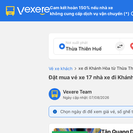
Cam kết hoàn 150% nếu nhà xe

không cung cấp dịch vụ vận chuyển (*)
in
Nơi xuất phát
import_export
xe đi Khánh Hòa từ Thừa T
Vé xe khách
Đặt mua vé xe 17 nhà xe đi Khán
Vexere Team
Ngày cập nhật: 07/08/2026
Chọn ngày đi để xem giá vé, số ghế t
info
Tân Quang 