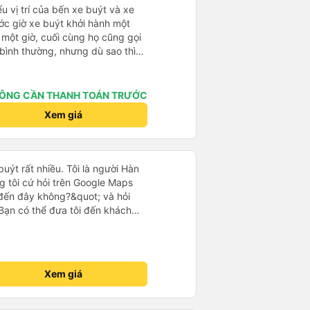
à xe trong tương lai!
u vị trí của bến xe buýt và xe
ước giờ xe buýt khởi hành một
 một giờ, cuối cùng họ cũng gọi
ụ bình thường, nhưng dù sao thì
vì tôi rất thoải mái. Sẽ tuyệt
ơn. Nhưng tôi thích nó nên tôi
rất nhiều.
ÔNG CẦN THANH TOÁN TRƯỚC
Xem giá
uýt rất nhiều. Tôi là người Hàn
g tôi cứ hỏi trên Google Maps
đến đây không?&quot; và hỏi
Bạn có thể đưa tôi đến khách
uot; Nhưng tài xế đã quan tâm.
 lúc 2h30 sáng và được thông
 tôi ngủ thêm, đợi ở trạm xăng
khách sạn bằng xe limousine vào
Xem giá
tôi nghĩ tài xế đã giúp tôi. Nếu
ang suy nghĩ về câu chuyện đó vì
 Cảm ơn rất nhiều.. Cảm ơn xe