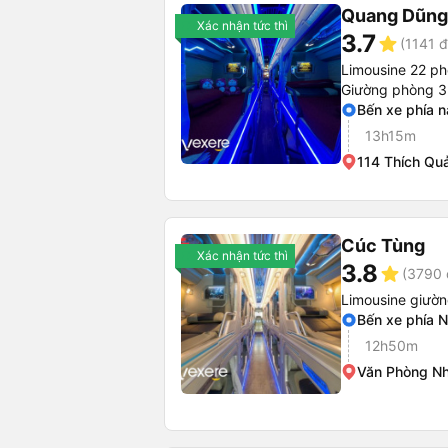
Quang Dũng
Xác nhận tức thì
3.7
star
(1141 đ
Limousine 22 p
Giường phòng 3
Bến xe phía 
13h15m
114 Thích Qu
Cúc Tùng
Xác nhận tức thì
3.8
star
(3790 
Limousine giườ
Bến xe phía 
12h50m
Văn Phòng Nh