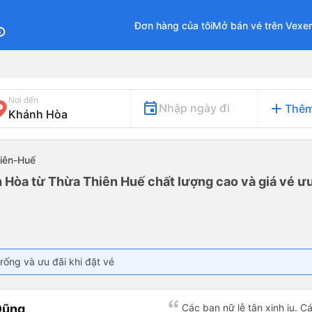
Đơn hàng của tôi
Mở bán vé trên Vexe
fo
Nơi đến
add
Nhập ngày đi
Thêm
hiên-Huế
h Hòa từ Thừa Thiên Huế chất lượng cao và giá vé ưu
rống và ưu đãi khi đặt vé
Dũng
Các bạn nữ lễ tân xinh iu. C