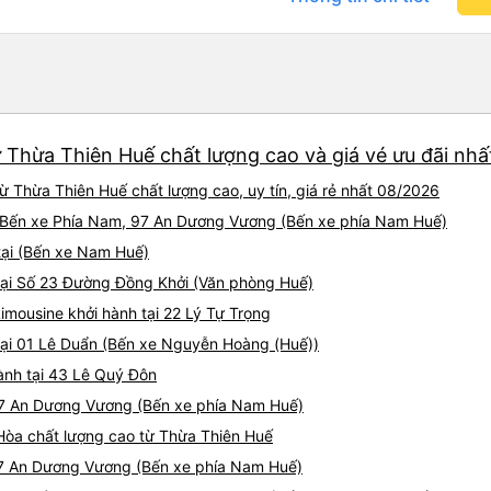
tài và lơ cũng cực dễ thươn
мы поняли без капсулы,он
Mình sẽ lưu lại để giới thiệu
углом в 45 градусов. Я бы
hết sức. Giờ thấy may mắn v
рекомендовала это место,
xe này
не совсем простая. Мы бр
поскольку нижние к моме
все были заняты. Почему 
показалось,что они врове
 Thừa Thiên Huế chất lượng cao và giá vé ưu đãi nhấ
совсем комфортно (было б
 Thừa Thiên Huế chất lượng cao, uy tín, giá rẻ nhất 08/2026
касается самих капсул: по
выемкам (удобно), капсул
i Bến xe Phía Nam, 97 An Dương Vương (Bến xe phía Nam Huế)
мне было ультракомфортно
tại (Bến xe Nam Huế)
если вытянуться полность
), она достаточно широка
tại Số 23 Đường Đồng Khởi (Văn phòng Huế)
Вас от всех пассажиров, и
imousine khởi hành tại 22 Lý Tự Trọng
регулировка света, подста
tại 01 Lê Duẩn (Bến xe Nguyễn Hoàng (Huế))
негабаритных вещей- гадж
зеркало, есть плед и подуш
hành tại 43 Lê Quý Đôn
многоразовые, мы их не ис
 97 An Dương Vương (Bến xe phía Nam Huế)
стираются ли они как-то 🤷
отверстия кондиционера (
 Hòa chất lượng cao từ Thừa Thiên Huế
я по итогу их закрыла сов
 97 An Dương Vương (Bến xe phía Nam Huế)
надела толстовку. Обязате