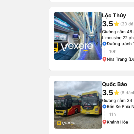
Lộc Thủy
3.5
star
(30 đá
Giường nằm 46 
Limousine 22 p
Đường tránh 
10h
Nha Trang (D
Quốc Bảo
3.5
star
(6 đán
Giường nằm 34 
Bến Xe Phía 
11h
Khánh Hòa