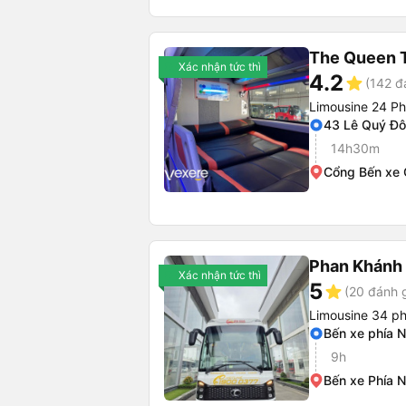
The Queen T
Xác nhận tức thì
4.2
star
(142 đ
Limousine 24 P
43 Lê Quý Đ
14h30m
Cổng Bến xe
Phan Khánh
Xác nhận tức thì
5
star
(20 đánh g
Limousine 34 p
Bến xe phía 
9h
Bến xe Phía 