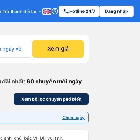
help_outline
phone
Hotline 24/7
Đăng nhập
re
Trở thành đối tác
arrow_drop_down
Xem giá
 ngày về
 đãi nhất
: 60 chuyến mỗi ngày
Xem bộ lọc chuyến phổ biến
Chọn ngày
ác anh, chú, bác VP ĐH vui tính,