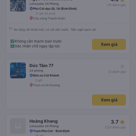
Limousine 24 Phòng
(18 đánh giá)
Phù Cát dọc QL 1A (Bình Đình)
11 giờ 55 phút
Cây xăng Thạnh Xuân
Xe rộng rãi thoải mái, có cbi sẵn nước. Tiện nghi sạch sẽ
Không cần thanh toán trước
Xem giá
Xác nhận chỗ ngay lập tức
star_rate
Đức Tâm 77
24 phòng
(0 đánh giá)
Bến xe Cát Khánh
0 giờ
Trạm xe An Sương
Xem giá
star_rate
Hoàng Khang
3.7
Limousine 24 Phòng
(120 đánh giá)
Trạm Phù Cát - Bình Định
16 giờ