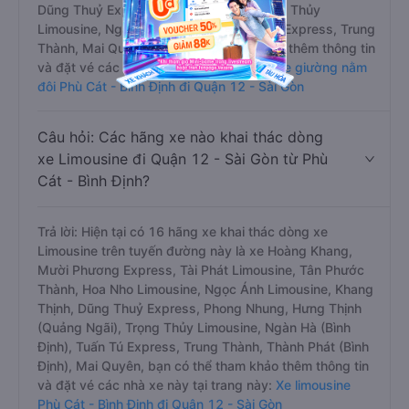
Dũng Thuỷ Express, Phong Nhung, Trọng Thủy
Limousine, Ngàn Hà (Bình Định), Tuấn Tú Express, Trung
Thành, Mai Quyên, bạn có thể tham khảo thêm thông tin
và đặt vé các nhà xe này tại trang này:
Xe giường nằm
đôi Phù Cát - Bình Định đi Quận 12 - Sài Gòn
Câu hỏi: Các hãng xe nào khai thác dòng
xe Limousine đi Quận 12 - Sài Gòn từ Phù
Cát - Bình Định?
Trả lời: Hiện tại có 16 hãng xe khai thác dòng xe
Limousine trên tuyến đường này là xe Hoàng Khang,
Mười Phương Express, Tài Phát Limousine, Tân Phước
Thành, Hoa Nho Limousine, Ngọc Ánh Limousine, Khang
Thịnh, Dũng Thuỷ Express, Phong Nhung, Hưng Thịnh
(Quảng Ngãi), Trọng Thủy Limousine, Ngàn Hà (Bình
Định), Tuấn Tú Express, Trung Thành, Thành Phát (Bình
Định), Mai Quyên, bạn có thể tham khảo thêm thông tin
và đặt vé các nhà xe này tại trang này:
Xe limousine
Phù Cát - Bình Định đi Quận 12 - Sài Gòn