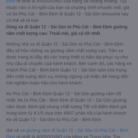
Định
rẻ nhất là 450000VND của hãng xe Hoàng Khang. Tùy
thuộc vào vị trí ngồi của bạn và chương trình khuyến mãi, giá
vé Xe Phù Cát - Bình Định đi Quận 12 - Sài Gòn limousine này
có thể sẽ rẻ hơn
Dòng xe đi Quận 12 - Sài Gòn từ Phù Cát - Bình Định giường
nằm chất lượng cao: Thoải mái, giá cả tốt nhất
Những nhà xe đi Quận 12 - Sài Gòn từ Phù Cát - Bình Định
đều sở hữu những xe giường nằm chất lượng cao. Trên xe
được trang bị đầy đủ các trang thiết bị hiện đại phục vụ cho
nhu cầu di chuyển của hành khách. Bên cạnh đó, các hãng xe
khách Phù Cát - Bình Định Quận 12 - Sài Gòn luôn chú trọng
đến chất lượng dịch vụ, không ngừng cải thiện để mang đến
trải nghiệm hoàn hảo cho hành khách.
Xe Phù Cát - Bình Định Quận 12 - Sài Gòn giường nằm tốt
nhất: Xe từ Phù Cát - Bình Định đi Quận 12 - Sài Gòn giường
nằm được đánh giá chung chất lượng Tốt với điểm đánh giá
trung bình từ 4.1/5 dựa trên 4907 phản hồi của hành khách
Xe về Quận 12 - Sài Gòn từ Phù Cát - Bình Định.
Giá vé
xe giường nằm đi Quận 12 - Sài Gòn từ Phù Cát - Bình
Định
rẻ nhất là 400000VND của hãng xe Trung Hòa. Tùy