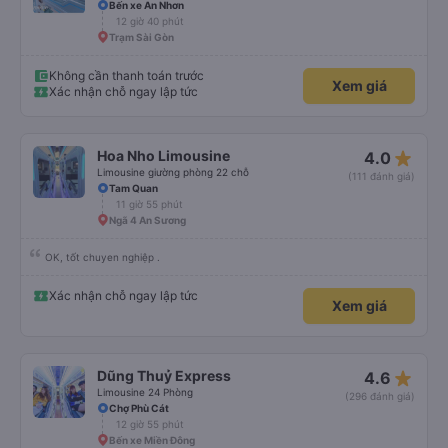
Bến xe An Nhơn
12 giờ 40 phút
Trạm Sài Gòn
Không cần thanh toán trước
Xem giá
Xác nhận chỗ ngay lập tức
star_rate
Hoa Nho Limousine
4.0
Limousine giường phòng 22 chỗ
(111 đánh giá)
Tam Quan
11 giờ 55 phút
Ngã 4 An Sương
OK, tốt chuyen nghiệp .
Xác nhận chỗ ngay lập tức
Xem giá
star_rate
Dũng Thuỷ Express
4.6
Limousine 24 Phòng
(296 đánh giá)
Chợ Phù Cát
12 giờ 55 phút
Bến xe Miền Đông