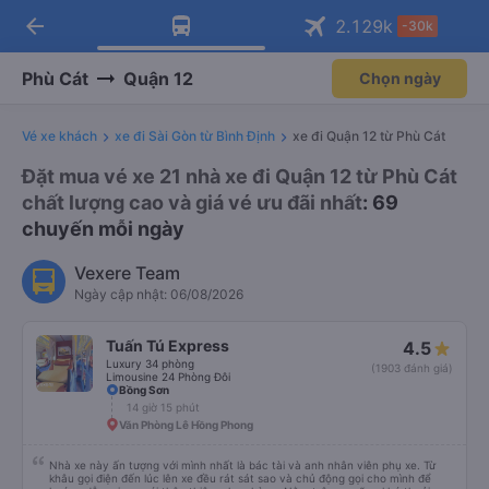
arrow_back
Tải app Vexere ngay!
Tải app Vexere
2.129
k
-30k
Mở app
Mở app
Nhận ưu đãi thành viên độc
-30k/ghế khi đặt vé máy bay qua
quyền
app
Phù Cát
Quận 12
Chọn ngày
Vé xe khách
xe đi Sài Gòn từ Bình Định
xe đi Quận 12 từ Phù Cát
Đặt mua vé xe 21 nhà xe đi Quận 12 từ Phù Cát
chất lượng cao và giá vé ưu đãi nhất
: 69
chuyến mỗi ngày
Vexere Team
Ngày cập nhật: 06/08/2026
Tuấn Tú Express
4.5
Luxury 34 phòng
(1903 đánh giá)
Limousine 24 Phòng Đôi
Bồng Sơn
14 giờ 15 phút
Văn Phòng Lê Hồng Phong
Nhà xe này ấn tượng với mình nhất là bác tài và anh nhân viên phụ xe. Từ
khâu gọi điện đến lúc lên xe đều rát sát sao và chủ động gọi cho mình để