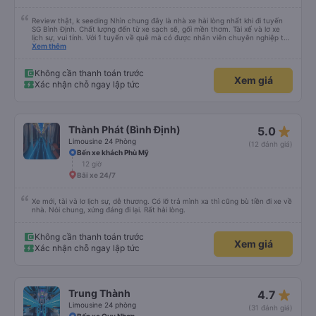
Review thật, k seeding Nhìn chung đây là nhà xe hài lòng nhất khi đi tuyến
SG Bình Định. Chất lượng đến từ xe sạch sẽ, gối mền thơm. Tài xế và lơ xe
lịch sự, vui tính. Với 1 tuyến về quê mà có được nhân viên chuyên nghiệp thế
này là điểm cộng lớn, thường chỉ đi mấy tuyến du lịch mới có. Về xe thì có
Xem thêm
cổng sạc usb c là điểm cộng, phù hợp với dây sạc bây giờ. Xe đón/trả nhiều
điểm dọc cung đường nên thuận tiện cho khách. Lần sau đi Bình Định nhất
định ủng hộ tiếp nhà xe này. Chúc chủ xe làm ăn phát đạt mua thêm nhiều
Không cần thanh toán trước
Xem giá
xe chạy thêm nhiều khung giờ nữa và nâng cao tiêu chuẩn tuyến. Nếu xét
Xác nhận chỗ ngay lập tức
điểm trừ thì chỉ có thgian trả khách, team VXR set lệch với thực tế
star_rate
Thành Phát (Bình Định)
5.0
Limousine 24 Phòng
(12 đánh giá)
Bến xe khách Phù Mỹ
12 giờ
Bãi xe 24/7
Xe mới, tài và lơ lịch sự, dễ thương. Có lỡ trả mình xa thì cũng bù tiền đi xe về
nhà. Nói chung, xứng đáng đi lại. Rất hài lòng.
Không cần thanh toán trước
Xem giá
Xác nhận chỗ ngay lập tức
star_rate
Trung Thành
4.7
Limousine 24 phòng
(31 đánh giá)