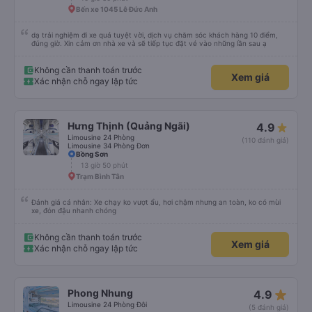
dừng xe thường xuyên theo lịch trình, đặc biệt là vì tôi dự định sẽ đi tuyến
Bến xe 1045 Lê Đức Anh
đường này một lần nữa vào tuần tới.
dạ trải nghiệm đi xe quá tuyệt vời, dịch vụ chăm sóc khách hàng 10 điểm,
đúng giờ. Xin cảm ơn nhà xe và sẽ tiếp tục đặt vé vào những lần sau ạ
Không cần thanh toán trước
Xem giá
Xác nhận chỗ ngay lập tức
Hưng Thịnh (Quảng Ngãi)
4.9
Limousine 24 Phòng
(110 đánh giá)
Limousine 34 Phòng Đơn
Bồng Sơn
13 giờ 50 phút
Trạm Bình Tân
Đánh giá cá nhân: Xe chạy ko vượt ẩu, hơi chậm nhưng an toàn, ko có mùi
xe, đón đậu nhanh chóng
Không cần thanh toán trước
Xem giá
Xác nhận chỗ ngay lập tức
star_rate
Phong Nhung
4.9
Limousine 24 Phòng Đôi
(5 đánh giá)