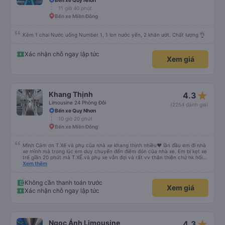
Bến xe Quy Nhơn
11 giờ 40 phút
Bến xe Miền Đông
Kèm 1 chai Nước uống Number 1, 1 lon nước yến, 2 khăn ướt. Chất lượng 👌
Xác nhận chỗ ngay lập tức
Xem giá
star_rate
Khang Thịnh
4.3
Limousine 24 Phòng Đôi
(2254 đánh giá)
Bến xe Quy Nhơn
10 giờ 20 phút
Bến xe Miền Đông
Mình Cảm ơn T.Xế và phụ của nhà xe khang thịnh nhiều❤️ lần đầu em đi nhà
xe mình mà trong lúc em duy chuyển đến điểm đón của nhà xe. Em bị kẹt xe
trể giần 20 phút mà T.XẾ.và phụ xe vẫn đợi và rất vv thân thiện chứ hk hối
mình như những nhà xe khác. Xe mình đi là loại xe 24p đôi . xe có rèm kéo
Xem thêm
nên mình thấy rất là riêng tư và đầy đầy đủ tiện nghi .xe đi từ sài gòn về quy
nhơn xe dùng tới 3 trạm dùng chân .xe dùng 2 trạm để mn đi wc ở cây xăng
.và 1 trạm. Dùng cho mn ăn ún. Dù 2 trạm dùng ở cây xăng để xe nộp nhiên
Không cần thanh toán trước
Xem giá
liệu và cho mn đi wc nhưng nhà wc của cây xăng nhà xe này dùng rất chi là
Xác nhận chỗ ngay lập tức
sạch sẽ. Hk có mùi khó chiệu như những trạm khác. Mà hình như nhà xe này
chạy ra tới quãng ngãi.và trả khách dọc quốc lộ 1a Nên Rất là tiện cho mn
luôn😍 Mình đi chuyến xe mình hk chê chổ nào đc luôn.xe rất là mới luôn.
T.XẾ chạy rất em hk bị dồng như những xe khác❤️. Chúc nhà xe ngày càng
phát triển mạnh hơn🥰
star_rate
Ngọc Ánh Limousine
4.3