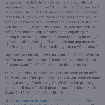
Là sản phẩm xe đi Quận 12 - Sài Gòn từ Phù Cát - Bình Định
limousine 9 chỗ cải tiến từ xe 16 chỗ. Nội thất được làm lại với
các ghế bọc da chuẩn Châu Âu, không chỉ êm ái cho chuyến
hành trình xa, mà còn mát mẻ và không hề bị hầm bí như các
ghế bọc da bình thường. Kèm theo các ghế có nhiều tiện nghi
hiện đại như ti-vi, tủ lạnh mini, ổ cắm usb, đèn đọc sách, hệ
thống âm thanh cao cấp. Có vách ngăn riêng biệt giữa
khoang lái và khoang hành khách. Khoảng cách giữa các ghế
ngồi rất thoải mái, không nhồi nhét. Luôn đáp ứng được nhu
cầu về sang trọng, thoải mái và tiện nghi trong việc di chuyển.
Đây là loại xe Phù Cát - Bình Định Quận 12 - Sài Gòn có hỗ trợ
đón/trả tận nơi miễn phí tại nội thành Phù Cát - Bình Định và
nội thành Quận 12 - Sài Gòn, rất thuận tiện cho du khách.
Xe Phù Cát - Bình Định Quận 12 - Sài Gòn limousine tốt nhất:
Xe từ Phù Cát - Bình Định đi Quận 12 - Sài Gòn limousine được
đánh giá chung có chất lượng Tốt với điểm đánh giá trung
bình từ 4.1/5 dựa trên 8916 phản hồi của hành khách Xe về
Quận 12 - Sài Gòn từ Phù Cát - Bình Định.
Giá vé
xe limousine đi Quận 12 - Sài Gòn từ Phù Cát - Bình