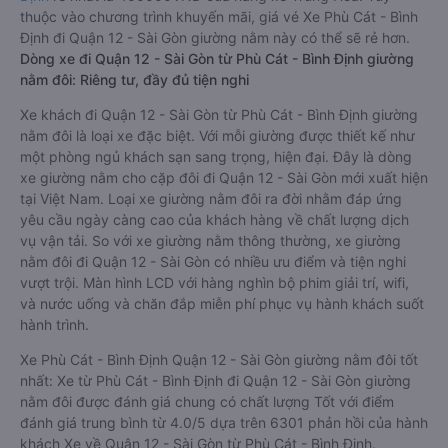
thuộc vào chương trình khuyến mãi, giá vé Xe Phù Cát - Bình
Định đi Quận 12 - Sài Gòn giường nằm này có thể sẽ rẻ hơn.
Dòng xe đi Quận 12 - Sài Gòn từ Phù Cát - Bình Định giường
nằm đôi: Riêng tư, đầy đủ tiện nghi
Xe khách đi Quận 12 - Sài Gòn từ Phù Cát - Bình Định giường
nằm đôi là loại xe đặc biệt. Với mỗi giường được thiết kế như
một phòng ngủ khách sạn sang trọng, hiện đại. Đây là dòng
xe giường nằm cho cặp đôi đi Quận 12 - Sài Gòn mới xuất hiện
tại Việt Nam. Loại xe giường nằm đôi ra đời nhằm đáp ứng
yêu cầu ngày càng cao của khách hàng về chất lượng dịch
vụ vận tải. So với xe giường nằm thông thường, xe giường
nằm đôi đi Quận 12 - Sài Gòn có nhiều ưu điểm và tiện nghi
vượt trội. Màn hình LCD với hàng nghìn bộ phim giải trí, wifi,
và nước uống và chăn đắp miễn phí phục vụ hành khách suốt
hành trình.
Xe Phù Cát - Bình Định Quận 12 - Sài Gòn giường nằm đôi tốt
nhất: Xe từ Phù Cát - Bình Định đi Quận 12 - Sài Gòn giường
nằm đôi được đánh giá chung có chất lượng Tốt với điểm
đánh giá trung bình từ 4.0/5 dựa trên 6301 phản hồi của hành
khách Xe về Quận 12 - Sài Gòn từ Phù Cát - Bình Định.