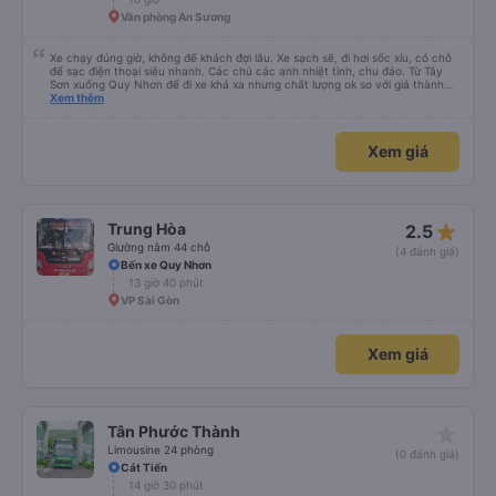
Văn phòng An Sương
Xe chạy đúng giờ, không để khách đợi lâu. Xe sạch sẽ, đi hơi sốc xíu, có chỗ
để sạc điện thoại siêu nhanh. Các chú các anh nhiệt tình, chu đáo. Từ Tây
Sơn xuống Quy Nhơn để đi xe khá xa nhưng chất lượng ok so với giá thành
chung.
Xem thêm
Xem giá
star_rate
Trung Hòa
2.5
Giường nằm 44 chỗ
(4 đánh giá)
Bến xe Quy Nhơn
13 giờ 40 phút
VP Sài Gòn
Xem giá
star_rate
Tân Phước Thành
Limousine 24 phòng
(0 đánh giá)
Cát Tiến
14 giờ 30 phút