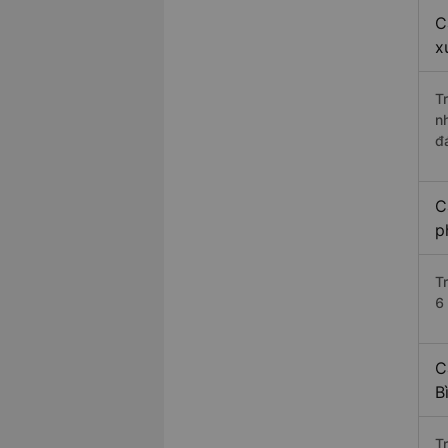
C
x
T
n
đ
C
p
T
6 
C
B
T