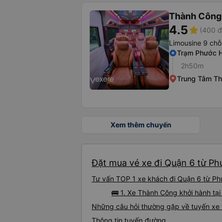
Thành Công
4.5
star
(400 đ
Limousine 9 chỗ
Trạm Phước 
2h50m
Trung Tâm Th
Xem thêm chuyến
Đặt mua vé xe đi Quận 6 từ Phú
Tư vấn TOP 1 xe khách đi Quận 6 từ Phú 
🚌 1. Xe Thành Công khởi hành tạ
Những câu hỏi thường gặp về tuyến xe 
Thông tin tuyến đường