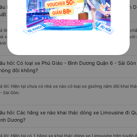
âu hỏi: Review xe đi Quận 6 - Sài Gòn từ Phú Giáo - Bình 
uất sắc, cao cấp nhất?
rả lời: Những hãng xe đi Phú Giáo - Bình Dương Quận 6 - Sài Gòn chất
hà xe Thành Công đi Quận 6 - Sài Gòn từ Phú Giáo - Bình Dương với 
ánh giá của khách hàng).
âu hỏi: Có loại xe Phú Giáo - Bình Dương Quận 6 - Sài Gòn
hòng đôi không?
rả lời: Hiện tại chưa có nhà xe nào có loại xe giường nằm đôi khai t
- Sài Gòn.
âu hỏi: Các hãng xe nào khai thác dòng xe Limousine đi Qu
ình Dương?
rả lời: Hiện tại có 1 hãng xe khai thác dòng xe Limousine trên tuyế