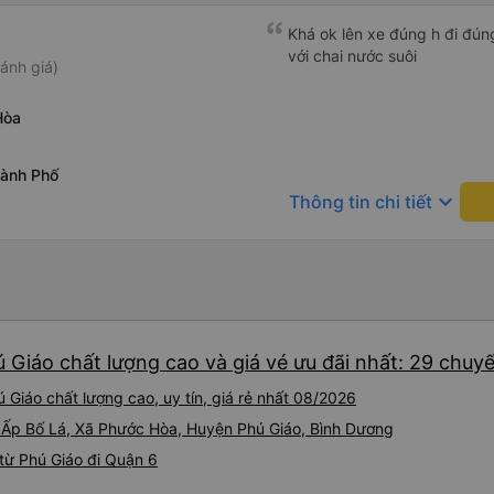
Khá ok lên xe đúng h đi đún
với chai nước suôi
ánh giá)
Hòa
ành Phố
keyboard_arrow_down
Thông tin chi tiết
 Giáo chất lượng cao và giá vé ưu đãi nhất: 29 chuy
Giáo chất lượng cao, uy tín, giá rẻ nhất 08/2026
i Ấp Bố Lá, Xã Phước Hòa, Huyện Phú Giáo, Bình Dương
từ Phú Giáo đi Quận 6