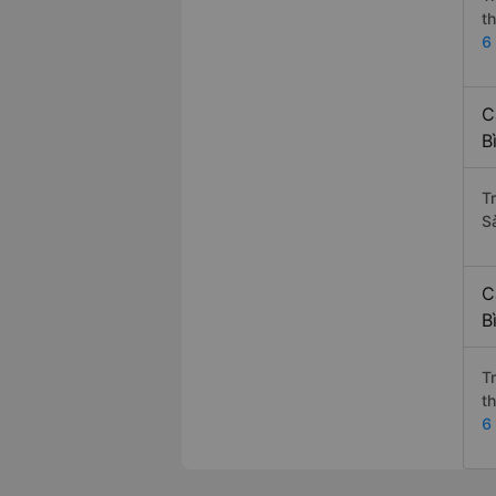
t
6
C
B
T
S
C
B
T
t
6