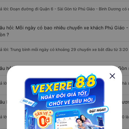
rả lời: Đoạn đường đi Quận 6 - Sài Gòn từ Phú Giáo - Bình Dương có
âu hỏi: Mỗi ngày có bao nhiêu chuyến xe khách Phú Giáo -
òn ?
rả lời: Trung bình mỗi ngày có khoảng 29 chuyến xe bắt đầu từ 3:20
âu hỏi: Nhà xe đi Phú Giáo - Bình Dương Quận 6 - Sài Gòn
rả lời: Chuyến xe có giờ xuất phát sớm nhất vào lúc 3:20 là của nhà
âu hỏi: Nhà xe đi Quận 6 - Sài Gòn từ Phú Giáo - Bình Dươ
rả lời: Chuyến xe có giờ xuất phát trễ (muộn) nhất là vào lúc 17:50 