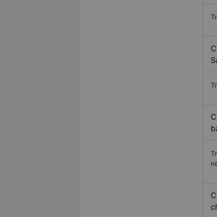
T
C
S
Tr
C
b
T
n
C
c