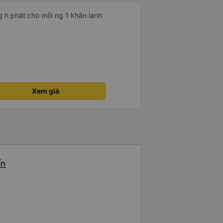
g h phát cho mỗi ng 1 khăn lạnh
Xem giá
ến