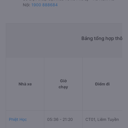
Nội:
1900 888684
Bảng tổng hợp thông 
Giờ
Nhà xe
Điểm đi
chạy
P
Phiệt Học
05:36 - 21:20
CT01, Liêm Tuyền
N