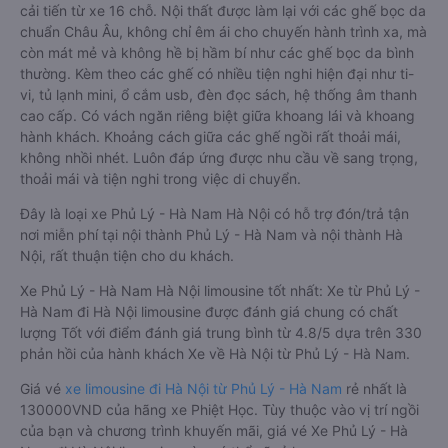
cải tiến từ xe 16 chỗ. Nội thất được làm lại với các ghế bọc da
chuẩn Châu Âu, không chỉ êm ái cho chuyến hành trình xa, mà
còn mát mẻ và không hề bị hầm bí như các ghế bọc da bình
thường. Kèm theo các ghế có nhiều tiện nghi hiện đại như ti-
vi, tủ lạnh mini, ổ cắm usb, đèn đọc sách, hệ thống âm thanh
cao cấp. Có vách ngăn riêng biệt giữa khoang lái và khoang
hành khách. Khoảng cách giữa các ghế ngồi rất thoải mái,
không nhồi nhét. Luôn đáp ứng được nhu cầu về sang trọng,
thoải mái và tiện nghi trong việc di chuyển.
Đây là loại xe Phủ Lý - Hà Nam Hà Nội có hỗ trợ đón/trả tận
nơi miễn phí tại nội thành Phủ Lý - Hà Nam và nội thành Hà
Nội, rất thuận tiện cho du khách.
Xe Phủ Lý - Hà Nam Hà Nội limousine tốt nhất: Xe từ Phủ Lý -
Hà Nam đi Hà Nội limousine được đánh giá chung có chất
lượng Tốt với điểm đánh giá trung bình từ 4.8/5 dựa trên 330
phản hồi của hành khách Xe về Hà Nội từ Phủ Lý - Hà Nam.
Giá vé
xe limousine đi Hà Nội từ Phủ Lý - Hà Nam
rẻ nhất là
130000VND của hãng xe Phiệt Học. Tùy thuộc vào vị trí ngồi
của bạn và chương trình khuyến mãi, giá vé Xe Phủ Lý - Hà