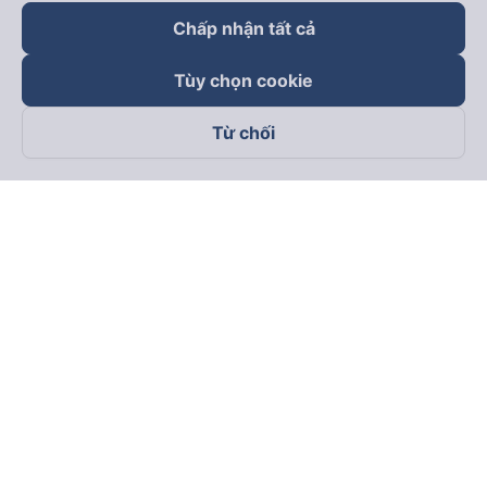
Chấp nhận tất cả
Tùy chọn cookie
Từ chối
Theo dõi chúng tôi trên
Facebook
Tiktok
Youtube
Công ty TNHH Thương Mại Dịch Vụ Vexere
Địa chỉ đăng ký kinh doanh: 8C Chữ Đồng Tử, Phường Tân
Sơn Nhất, TP. Hồ Chí Minh, Việt Nam
Địa chỉ
:
Lầu 2, toà nhà H3 Circo Hoàng Diệu, 384 Hoàng Diệu,
Phường Khánh Hội, TP Hồ Chí Minh, Việt Nam
Tầng 3, toà nhà 101 Láng Hạ, 101 Láng Hạ, Phường Láng, TP.
Hà Nội, Việt Nam
Giấy chứng nhận ĐKKD số 0315133726 do Sở KH và ĐT TP.
Hồ Chí Minh cấp lần đầu ngày 27/6/2018
Bản quyền © 2025 thuộc về Vexere.com