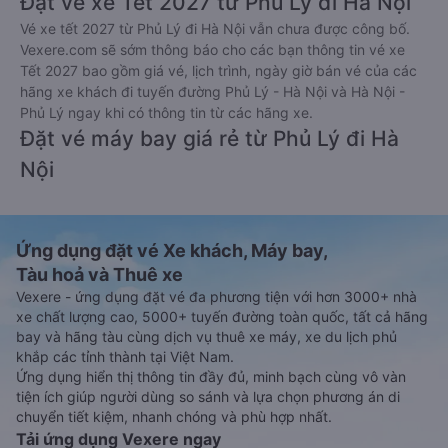
Đặt vé xe Tết 2027 từ Phủ Lý đi Hà Nội
Vé xe tết 2027 từ Phủ Lý đi Hà Nội vẫn chưa được công bố.
Vexere.com sẽ sớm thông báo cho các bạn thông tin vé xe
Tết 2027 bao gồm giá vé, lịch trình, ngày giờ bán vé của các
hãng xe khách đi tuyến đường Phủ Lý - Hà Nội và Hà Nội -
Phủ Lý ngay khi có thông tin từ các hãng xe.
Đặt vé máy bay giá rẻ từ Phủ Lý đi Hà
Nội
Ứng dụng đặt vé Xe khách, Máy bay,
Tàu hoả và Thuê xe
Vexere - ứng dụng đặt vé đa phương tiện với hơn 3000+ nhà
xe chất lượng cao, 5000+ tuyến đường toàn quốc, tất cả hãng
bay và hãng tàu cùng dịch vụ thuê xe máy, xe du lịch phủ
khắp các tỉnh thành tại Việt Nam.
Ứng dụng hiển thị thông tin đầy đủ, minh bạch cùng vô vàn
tiện ích giúp người dùng so sánh và lựa chọn phương án di
chuyển tiết kiệm, nhanh chóng và phù hợp nhất.
Tải ứng dụng Vexere ngay