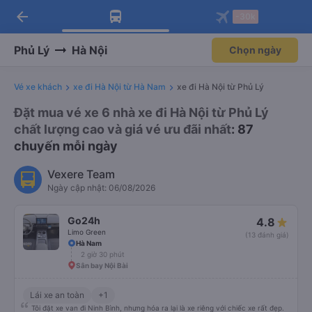
arrow_back
Tải app Vexere ngay!
Tải app Vexere
-30k
Mở app
Mở app
Nhận ưu đãi thành viên độc
-30k/ghế khi đặt vé máy bay qua
quyền
app
Phủ Lý
Hà Nội
Chọn ngày
Vé xe khách
xe đi Hà Nội từ Hà Nam
xe đi Hà Nội từ Phủ Lý
Đặt mua vé xe 6 nhà xe đi Hà Nội từ Phủ Lý
chất lượng cao và giá vé ưu đãi nhất
: 87
chuyến mỗi ngày
Vexere Team
Ngày cập nhật: 06/08/2026
Go24h
4.8
Limo Green
(13 đánh giá)
Hà Nam
2 giờ 30 phút
Sân bay Nội Bài
Lái xe an toàn
+1
Tôi đặt xe van đi Ninh Bình, nhưng hóa ra lại là xe riêng với chiếc xe rất đẹp.