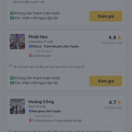
Mọi thứ đều tuyệt vời!
Không cần thanh toán trước
Xem giá
Xác nhận chỗ ngay lập tức
Phiệt Học
4.8
Limousine 11 chỗ
(335 đánh giá)
Phủ Lý - Trạm thu phí Liêm Tuyền
1 giờ 15 phút
C4 Đỗ Nhuận
So với mức giá thì đây là một lựa chọn vô cùng tốt
Không cần thanh toán trước
Xem giá
Xác nhận chỗ ngay lập tức
Hoàng Công
4.7
Ford 16 chỗ
(24 đánh giá)
Nút giao Liêm Tuyền
1 giờ 35 phút
Trường Đại học Công nghiệp Hà Nội
Xe trung chuyển lẫn xe đính đều tiện nghi, sạch sẽ, giá cả phải chăng.