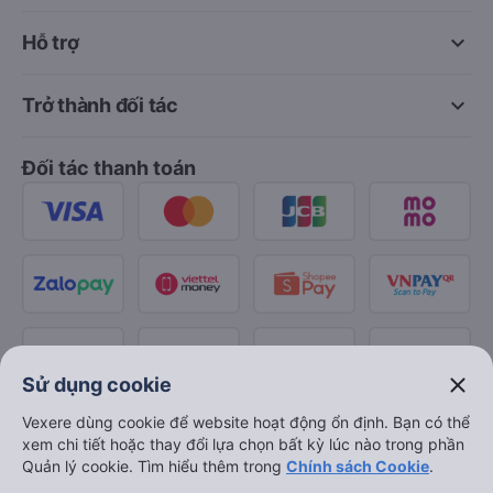
keyboard_arrow_down
Hỗ trợ
keyboard_arrow_down
Trở thành đối tác
Đối tác thanh toán
close
Sử dụng cookie
Vexere dùng cookie để website hoạt động ổn định. Bạn có thể
xem chi tiết hoặc thay đổi lựa chọn bất kỳ lúc nào trong phần
Quản lý cookie. Tìm hiểu thêm trong
Chính sách Cookie
.