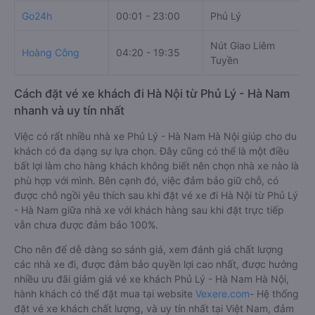
Go24h
00:01 - 23:00
Phủ Lý
L
Nút Giao Liêm
Đ
Hoàng Công
04:20 - 19:35
Tuyền
D
Cách đặt vé xe khách đi Hà Nội từ Phủ Lý - Hà Nam
nhanh và uy tín nhất
Việc có rất nhiều nhà xe Phủ Lý - Hà Nam Hà Nội giúp cho du
khách có đa dạng sự lựa chọn. Đây cũng có thể là một điều
bất lợi làm cho hàng khách không biết nên chọn nhà xe nào là
phù hợp với mình. Bên cạnh đó, việc đảm bảo giữ chỗ, có
được chỗ ngồi yêu thích sau khi đặt vé xe đi Hà Nội từ Phủ Lý
- Hà Nam giữa nhà xe với khách hàng sau khi đặt trực tiếp
vẫn chưa được đảm bảo 100%.
Cho nên để dễ dàng so sánh giá, xem đánh giá chất lượng
các nhà xe đi, được đảm bảo quyền lợi cao nhất, được hưởng
nhiều ưu đãi giảm giá vé xe khách Phủ Lý - Hà Nam Hà Nội,
hành khách có thể đặt mua tại website
Vexere.com
- Hệ thống
đặt vé xe khách chất lượng, và uy tín nhất tại Việt Nam, đảm