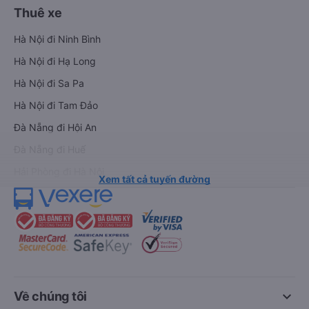
Thuê xe
Hà Nội đi Ninh Bình
Hà Nội đi Hạ Long
Hà Nội đi Sa Pa
Hà Nội đi Tam Đảo
Đà Nẵng đi Hội An
Đà Nẵng đi Huế
Hải Phòng đi Hà Nội
Xem tất cả tuyến đường
keyboard_arrow_down
Về chúng tôi