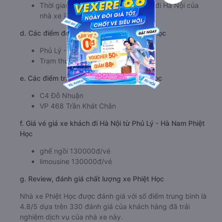
Thời gian chạy từ Phủ Lý - Hà Nam đi Hà Nội của
nhà xe
Phiệt Học
khoảng: 1.7 giờ
d. Các điểm đón khách của nhà xe Phiệt Học
Phủ Lý - Trạm thu phí Liêm Tuyền
Trạm thu phí Liêm Tuyền
e. Các điểm trả khách của nhà xe Phiệt Học
C4 Đỗ Nhuận
VP 468 Trần Khát Chân
f. Giá vé giá xe khách đi Hà Nội từ Phủ Lý - Hà Nam Phiệt
Học
ghế ngồi 130000đ/vé
limousine 130000đ/vé
g. Review, đánh giá chất lượng xe Phiệt Học
Nhà xe Phiệt Học được đánh giá với số điểm trung bình là
4.8/5 dựa trên 330 đánh giá của khách hàng đã trải
nghiệm dịch vụ của nhà xe này.