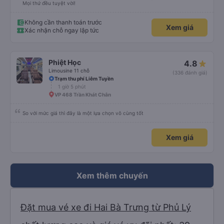
Mọi thứ đều tuyệt vời!
Không cần thanh toán trước
Xem giá
Xác nhận chỗ ngay lập tức
Phiệt Học
4.8
Limousine 11 chỗ
(336 đánh giá)
Trạm thu phí Liêm Tuyền
1 giờ 5 phút
VP 468 Trần Khát Chân
So với mức giá thì đây là một lựa chọn vô cùng tốt
Xem giá
Xem thêm chuyến
Đặt mua vé xe đi Hai Bà Trưng từ Phủ Lý