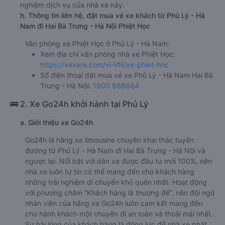
nghiệm dịch vụ của nhà xe này.
h. Thông tin liên hệ, đặt mua vé xe khách từ Phủ Lý - Hà
Nam đi Hai Bà Trưng - Hà Nội Phiệt Học
Văn phòng xe Phiệt Học ở Phủ Lý - Hà Nam:
Xem địa chỉ văn phòng nhà xe Phiệt Học:
https://vexere.com/vi-VN/xe-phiet-hoc
Số điện thoại đặt mua vé xe Phủ Lý - Hà Nam Hai Bà
Trưng - Hà Nội:
1900 888684
🚌 2. Xe Go24h khởi hành tại Phủ Lý
a. Giới thiệu xe Go24h
Go24h là hãng xe limousine chuyên khai thác tuyến
đường từ Phủ Lý - Hà Nam đi Hai Bà Trưng - Hà Nội và
ngược lại. Nổi bật với dàn xe được đầu tư mới 100%, nên
nhà xe luôn tự tin có thể mang đến cho khách hàng
những trải nghiệm di chuyển khó quên nhất. Hoạt động
với phương châm “Khách hàng là thượng đế”, nên đội ngũ
nhân viên của hãng xe Go24h luôn cam kết mang đến
cho hành khách một chuyến đi an toàn và thoải mái nhất.
Sự hài lòng của khách hàng là động lực để nhà xe phát