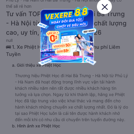
thể sẽ rẻ hơn
Tư vấn TOP 2 xe khách đi Hai Bà Trưng
- Hà Nội từ Phủ Lý - Hà Nam chất lượng
cao, uy tín, giá rẻ nhất 08/2026
null
🚌 1. Xe Phiệt Học khởi hành tại Trạm thu phí Liêm
Tuyền
a. Giới thiệu xe Phiệt Học
Thương hiệu Phiệt Học đi Hai Bà Trưng - Hà Nội từ Phủ Lý
- Hà Nam đã hoạt động trong lĩnh vực vận tải hành
khách nhiều năm nên rất được nhiều khách hàng tin
tưởng và lựa chọn. Ngay từ khi thành lập, hãng xe Phiệt
Học đã tập trung vào việc khai thác và mang đến cho
hành khách những chuyến xe chất lượng nhất. Đó là lý do
tại sao Phiệt Học luôn là cái tên được hành khách nhớ
đến mỗi khi có nhu cầu di chuyển trên tuyến đường này.
b. Hình ảnh xe Phiệt Học