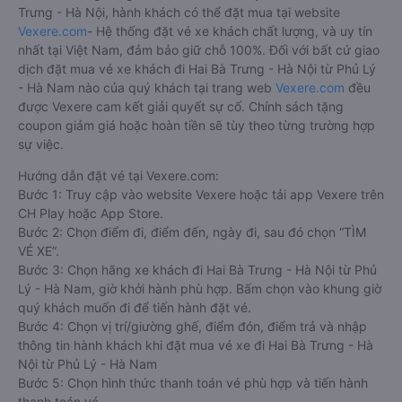
Trưng - Hà Nội, hành khách có thể đặt mua tại website
Vexere.com
- Hệ thống đặt vé xe khách chất lượng, và uy tín
nhất tại Việt Nam, đảm bảo giữ chỗ 100%. Đối với bất cứ giao
dịch đặt mua vé xe khách đi Hai Bà Trưng - Hà Nội từ Phủ Lý
- Hà Nam nào của quý khách tại trang web
Vexere.com
đều
được Vexere cam kết giải quyết sự cố. Chính sách tặng
coupon giảm giá hoặc hoàn tiền sẽ tùy theo từng trường hợp
sự việc.
Hướng dẫn đặt vé tại Vexere.com:
Bước 1: Truy cập vào website Vexere hoặc tải app Vexere trên
CH Play hoặc App Store.
Bước 2: Chọn điểm đi, điểm đến, ngày đi, sau đó chọn “TÌM
VÉ XE”.
Bước 3: Chọn hãng xe khách đi Hai Bà Trưng - Hà Nội từ Phủ
Lý - Hà Nam, giờ khởi hành phù hợp. Bấm chọn vào khung giờ
quý khách muốn đi để tiến hành đặt vé.
Bước 4: Chọn vị trí/giường ghế, điểm đón, điểm trả và nhập
thông tin hành khách khi đặt mua vé xe đi Hai Bà Trưng - Hà
Nội từ Phủ Lý - Hà Nam
Bước 5: Chọn hình thức thanh toán vé phù hợp và tiến hành
thanh toán vé.