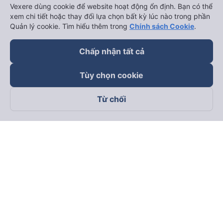
Vexere dùng cookie để website hoạt động ổn định. Bạn có thể
xem chi tiết hoặc thay đổi lựa chọn bất kỳ lúc nào trong phần
Quản lý cookie. Tìm hiểu thêm trong
Chính sách Cookie
.
Chấp nhận tất cả
keyboard_arrow_down
Về chúng tôi
Tùy chọn cookie
keyboard_arrow_down
Hỗ trợ
Từ chối
keyboard_arrow_down
Trở thành đối tác
Đối tác thanh toán