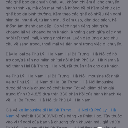
các ghế bọc da chuẩn Châu Âu, không chỉ êm ái cho chuyến
hành trình xa, mà còn mát mẻ và không hề bị hầm bí như các
ghế bọc da bình thường. Kèm theo các ghế có nhiều tiện nghi
hiện đại như ti-vi, tủ lạnh mini, ổ cắm usb, đèn đọc sách, hệ
thống âm thanh cao cấp. Có vách ngăn riêng biệt giữa
khoang lái và khoang hành khách. Khoảng cách giữa các ghế
ngồi rất thoải mái, không nhồi nhét. Luôn đáp ứng được nhu
cầu về sang trọng, thoải mái và tiện nghi trong việc di chuyển.
Đây là loại xe Phủ Lý - Hà Nam Hai Bà Trưng - Hà Nội có hỗ
trợ đón/trả tận nơi miễn phí tại nội thành Phủ Lý - Hà Nam và
nội thành Hai Bà Trưng - Hà Nội, rất thuận tiện cho du khách.
Xe Phủ Lý - Hà Nam Hai Bà Trưng - Hà Nội limousine tốt nhất:
Xe từ Phủ Lý - Hà Nam đi Hai Bà Trưng - Hà Nội limousine
được đánh giá chung có chất lượng Tốt với điểm đánh giá
trung bình từ 4.8/5 dựa trên 330 phản hồi của hành khách Xe
về Hai Bà Trưng - Hà Nội từ Phủ Lý - Hà Nam.
Giá vé
xe limousine đi Hai Bà Trưng - Hà Nội từ Phủ Lý - Hà
Nam
rẻ nhất là 130000VND của hãng xe Phiệt Học. Tùy thuộc
vào vị trí ngồi của bạn và chương trình khuyến mãi, giá vé Xe
Phủ Lý - Hà Nam đi Hai Bà Trưng - Hà Nội limousine này có