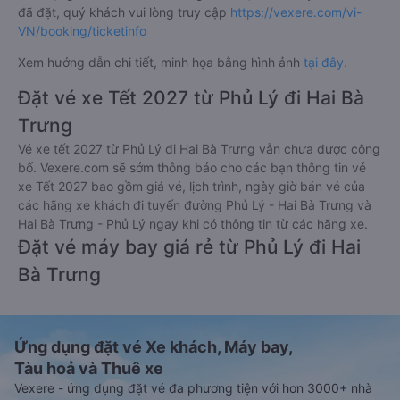
đã đặt, quý khách vui lòng truy cập
https://vexere.com/vi-
VN/booking/ticketinfo
Xem hướng dẫn chi tiết, minh họa bằng hình ảnh
tại đây.
Đặt vé xe Tết 2027 từ Phủ Lý đi Hai Bà
Trưng
Vé xe tết 2027 từ Phủ Lý đi Hai Bà Trưng vẫn chưa được công
bố. Vexere.com sẽ sớm thông báo cho các bạn thông tin vé
xe Tết 2027 bao gồm giá vé, lịch trình, ngày giờ bán vé của
các hãng xe khách đi tuyến đường Phủ Lý - Hai Bà Trưng và
Hai Bà Trưng - Phủ Lý ngay khi có thông tin từ các hãng xe.
Đặt vé máy bay giá rẻ từ Phủ Lý đi Hai
Bà Trưng
Ứng dụng đặt vé Xe khách, Máy bay,
Tàu hoả và Thuê xe
Vexere - ứng dụng đặt vé đa phương tiện với hơn 3000+ nhà