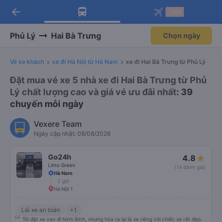
arrow_back
Tải app Vexere ngay!
Tải app Vexere
-30k
Mở app
Mở app
Nhận ưu đãi thành viên độc
-30k/ghế khi đặt vé máy bay qua
quyền
app
Phủ Lý
Hai Bà Trưng
Chọn ngày
Vé xe khách
xe đi Hà Nội từ Hà Nam
xe đi Hai Bà Trưng từ Phủ Lý
Đặt mua vé xe 5 nhà xe đi Hai Bà Trưng từ Phủ
Lý chất lượng cao và giá vé ưu đãi nhất
: 39
chuyến mỗi ngày
Vexere Team
Ngày cập nhật: 08/08/2026
Go24h
4.8
Limo Green
(14 đánh giá)
Hà Nam
2 giờ
Hà Nội 1
Lái xe an toàn
+1
Tôi đặt xe van đi Ninh Bình, nhưng hóa ra lại là xe riêng với chiếc xe rất đẹp.